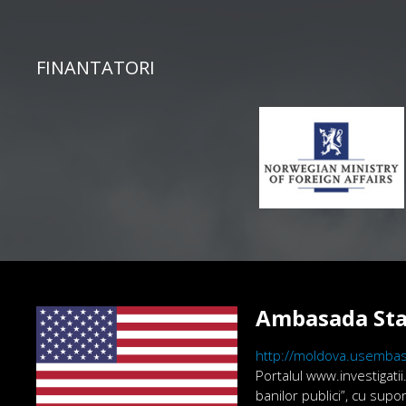
FINANTATORI
Ambasada Sta
http://moldova.usembas
Portalul www.investigatii
banilor publici”, cu sup