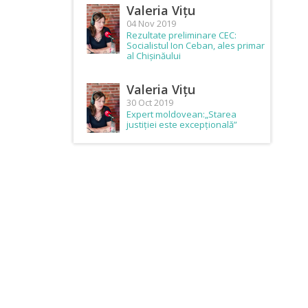
Valeria Vițu
04 Nov 2019
Rezultate preliminare CEC:
Socialistul Ion Ceban, ales primar
al Chișinăului
Valeria Vițu
30 Oct 2019
Expert moldovean:„Starea
justiției este excepțională”