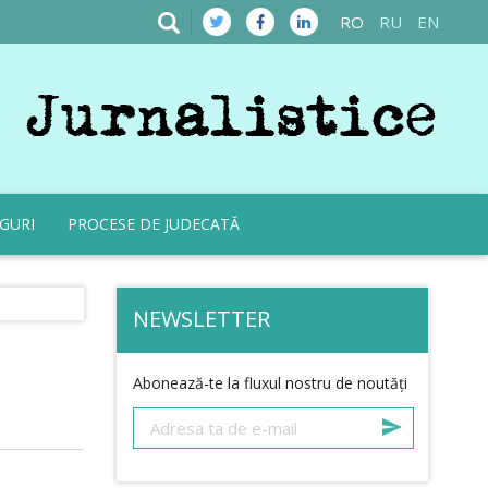
RO
RU
EN
GURI
PROCESE DE JUDECATĂ
NEWSLETTER
Abonează-te la fluxul nostru de noutăți