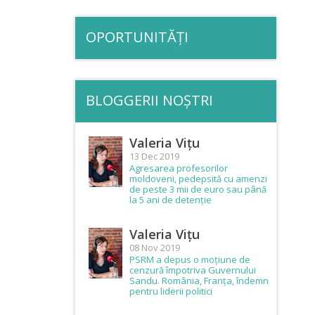
OPORTUNITĂȚI
BLOGGERII NOȘTRI
Valeria Vițu
13 Dec 2019
Agresarea profesorilor
moldoveni, pedepsită cu amenzi
de peste 3 mii de euro sau până
la 5 ani de detenție
Valeria Vițu
08 Nov 2019
PSRM a depus o moțiune de
cenzură împotriva Guvernului
Sandu. România, Franța, îndemn
pentru liderii politici