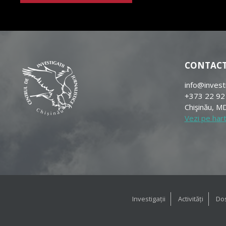
CONTAC
info@invest
+373 22 92
Chişinău, MD
Vezi pe har
Investigații
Activități
Dos