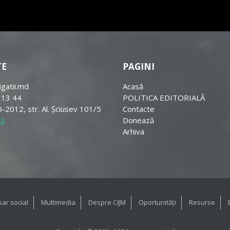
TE
PAGINI
igatii.md
Acasă
 13 44
POLITICA EDITORIALĂ
-2012, str. Al. Șciusev 101/5
Contacte
tă
Donează
Arhiva
ar social
Multimedia
Despre CIJM
Oportunități
Resurse