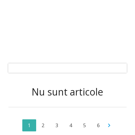
Nu sunt articole
1
2
3
4
5
6
chevron_right