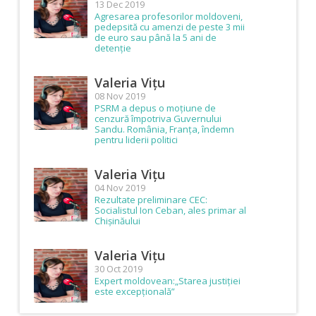
13 Dec 2019
Agresarea profesorilor moldoveni,
pedepsită cu amenzi de peste 3 mii
de euro sau până la 5 ani de
detenție
Valeria Vițu
08 Nov 2019
PSRM a depus o moțiune de
cenzură împotriva Guvernului
Sandu. România, Franța, îndemn
pentru liderii politici
Valeria Vițu
04 Nov 2019
Rezultate preliminare CEC:
Socialistul Ion Ceban, ales primar al
Chișinăului
Valeria Vițu
30 Oct 2019
Expert moldovean:„Starea justiției
este excepțională”