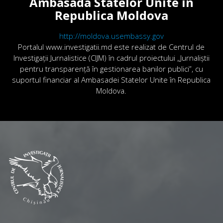
Ambasada Statelor Unite în
Republica Moldova
http://moldova.usembassy.gov
Portalul www.investigatii.md este realizat de Centrul de
Investigații Jurnalistice (CIJM) în cadrul proiectului „Jurnaliștii
pentru transparență în gestionarea banilor publici”, cu
suportul financiar al Ambasadei Statelor Unite în Republica
Moldova.