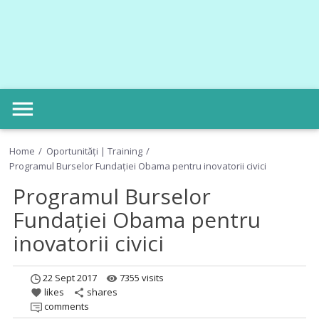
menu
Home
Oportunități | Training
Programul Burselor Fundației Obama pentru inovatorii civici
Programul Burselor
Fundației Obama pentru
inovatorii civici
22 Sept 2017
7355 visits
remove_red_eye
likes
shares
favorite
share
comments