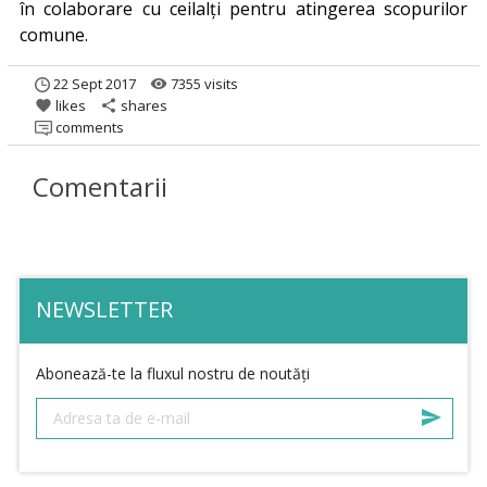
în colaborare cu ceilalți pentru atingerea scopurilor
comune.
22 Sept 2017
7355 visits
remove_red_eye
likes
shares
favorite
share
comments
Comentarii
NEWSLETTER
Abonează-te la fluxul nostru de noutăți