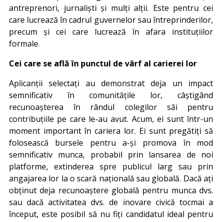
antreprenori, jurnaliști și mulți alții. Este pentru cei
care lucrează în cadrul guvernelor sau întreprinderilor,
precum și cei care lucrează în afara instituțiilor
formale.
Cei care se află în punctul de vârf al carierei lor
Aplicanții selectați au demonstrat deja un impact
semnificativ în comunitățile lor, câștigând
recunoașterea în rândul colegilor săi pentru
contribuțiile pe care le-au avut. Acum, ei sunt într-un
moment important în cariera lor. Ei sunt pregătiți să
folosească bursele pentru a-și promova în mod
semnificativ munca, probabil prin lansarea de noi
platforme, extinderea spre publicul larg sau prin
angajarea lor la o scară națională sau globală. Dacă ați
obținut deja recunoaștere globală pentru munca dvs.
sau dacă activitatea dvs. de inovare civică tocmai a
început, este posibil să nu fiți candidatul ideal pentru