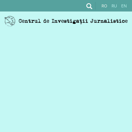
RO
RU
EN