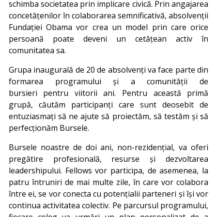
schimba societatea prin implicare civică. Prin angajarea
concetățenilor în colaborarea semnificativă, absolvenții
Fundației Obama vor crea un model prin care orice
persoană poate deveni un cetățean activ în
comunitatea sa.
Grupa inaugurală de 20 de absolvenți va face parte din
formarea programului și a comunității de
bursieri pentru viitorii ani. Pentru această primă
grupă, căutăm participanți care sunt deosebit de
entuziasmați să ne ajute să proiectăm, să testăm și să
perfecționăm Bursele.
Bursele noastre de doi ani, non-rezidențial, va oferi
pregătire profesională, resurse și dezvoltarea
leadershipului. Fellows vor participa, de asemenea, la
patru întruniri de mai multe zile, în care vor colabora
între ei, se vor conecta cu potențialii parteneri și își vor
continua activitatea colectiv. Pe parcursul programului,
fiecare coleg va urmări un plan personalizat de a