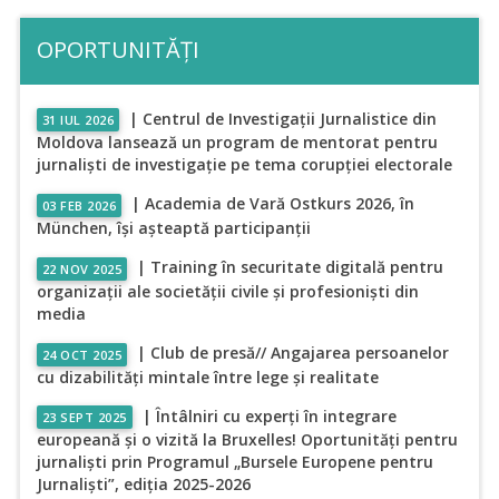
OPORTUNITĂȚI
| Centrul de Investigații Jurnalistice din
31 IUL 2026
Moldova lansează un program de mentorat pentru
jurnaliști de investigație pe tema corupției electorale
| Academia de Vară Ostkurs 2026, în
03 FEB 2026
München, își așteaptă participanții
| Training în securitate digitală pentru
22 NOV 2025
organizații ale societății civile și profesioniști din
media
| Club de presă// Angajarea persoanelor
24 OCT 2025
cu dizabilități mintale între lege și realitate
| Întâlniri cu experți în integrare
23 SEPT 2025
europeană și o vizită la Bruxelles! Oportunități pentru
jurnaliști prin Programul „Bursele Europene pentru
Jurnaliști”, ediția 2025-2026