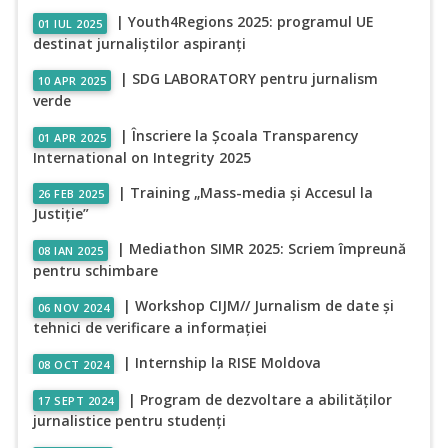
| Youth4Regions 2025: programul UE
01 IUL 2025
destinat jurnaliștilor aspiranți
| SDG LABORATORY pentru jurnalism
10 APR 2025
verde
| Înscriere la Școala Transparency
01 APR 2025
International on Integrity 2025
| Training „Mass-media și Accesul la
26 FEB 2025
Justiție”
| Mediathon SIMR 2025: Scriem împreună
08 IAN 2025
pentru schimbare
| Workshop CIJM// Jurnalism de date și
06 NOV 2024
tehnici de verificare a informației
| Internship la RISE Moldova
08 OCT 2024
| Program de dezvoltare a abilităților
17 SEPT 2024
jurnalistice pentru studenți