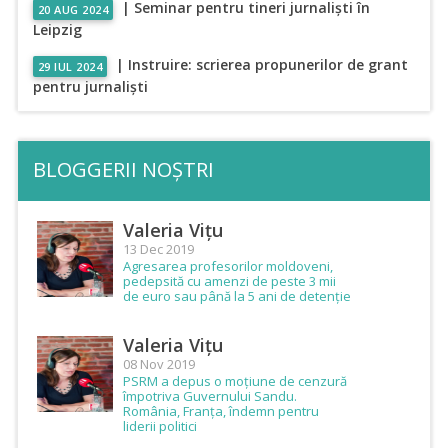
| Seminar pentru tineri jurnaliști în
20 AUG 2024
Leipzig
| Instruire: scrierea propunerilor de grant
29 IUL 2024
pentru jurnaliști
BLOGGERII NOȘTRI
Valeria Vițu
13 Dec 2019
Agresarea profesorilor moldoveni,
pedepsită cu amenzi de peste 3 mii
de euro sau până la 5 ani de detenție
Valeria Vițu
08 Nov 2019
PSRM a depus o moțiune de cenzură
împotriva Guvernului Sandu.
România, Franța, îndemn pentru
liderii politici