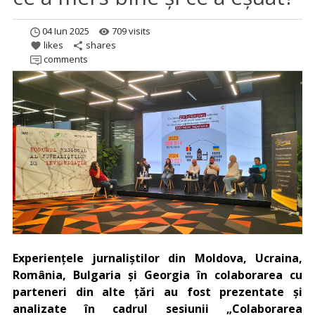
04 Iun 2025
709 visits
remove_red_eye
likes
shares
favorite
share
comments
Experiențele jurnaliștilor din Moldova, Ucraina,
România, Bulgaria și Georgia în colaborarea cu
parteneri din alte țări au fost prezentate și
analizate în cadrul sesiunii „Colaborarea