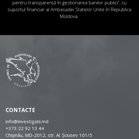
pentru transparență în gestionarea banilor publici”, cu
suportul financiar al Ambasadei Statelor Unite în Republica
Moldova.
CONTACTE
info@investigatii.md
+373 22 92 13 44
Chişinău, MD-2012, str. Al. Șciusev 101/5