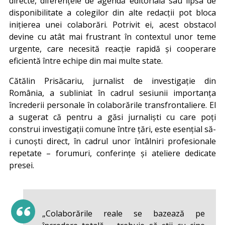
directe, diferențele de agendă editorială sau lipsa de
disponibilitate a colegilor din alte redacții pot bloca
inițierea unei colaborări. Potrivit ei, acest obstacol
devine cu atât mai frustrant în contextul unor teme
urgente, care necesită reacție rapidă și cooperare
eficientă între echipe din mai multe state.
Cătălin Prisăcariu, jurnalist de investigație din
România, a subliniat în cadrul sesiunii importanța
încrederii personale în colaborările transfrontaliere. El
a sugerat că pentru a găsi jurnaliști cu care poți
construi investigații comune între țări, este esențial să-
i cunoști direct, în cadrul unor întâlniri profesionale
repetate – forumuri, conferințe și ateliere dedicate
presei.
„Colaborările reale se bazează pe