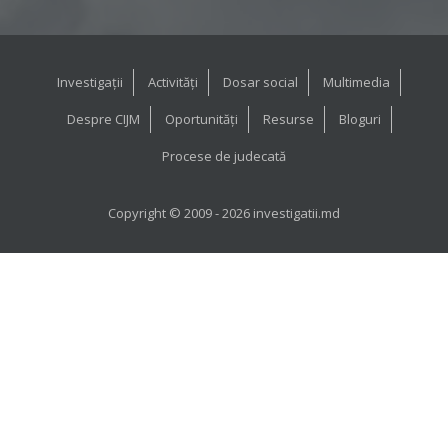
Investigații
Activități
Dosar social
Multimedia
Despre CIJM
Oportunități
Resurse
Bloguri
Procese de judecată
Copyright © 2009 - 2026 investigatii.md