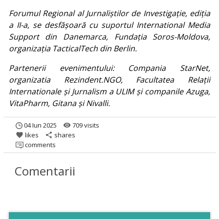
Forumul Regional al Jurnaliștilor de Investigație, ediția
a II-a, se desfășoară cu suportul International Media
Support din Danemarca, Fundația Soros-Moldova,
organizația TacticalTech din Berlin.
Partenerii evenimentului: Compania StarNet,
organizatia Rezindent.NGO, Facultatea Relații
Internationale și Jurnalism a ULIM și companile Azuga,
VitaPharm, Gitana și Nivalli.
04 Iun 2025
709 visits
remove_red_eye
likes
shares
favorite
share
comments
Comentarii