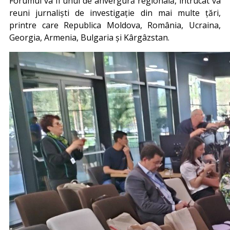
Forumul va fi unul de anvergură regională, întrucât va
reuni jurnaliști de investigație din mai multe țări,
printre care Republica Moldova, România, Ucraina,
Georgia, Armenia, Bulgaria și Kârgâzstan.