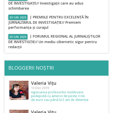
DE INVESTIGAȚE// Investigații care au adus
schimbarea
| PREMIILE PENTRU EXCELENȚĂ ÎN
03 IUN 2025
JURNALISMUL DE INVESTIGAȚIE// Premiem
performanța și curajul
| FORUMUL REGIONAL AL JURNALIȘTILOR
03 IUN 2025
DE INVESTIGȚIE// Un mediu cibernetic sigur pentru
redacții
BLOGGERII NOȘTRI
Valeria Vițu
13 Dec 2019
Agresarea profesorilor moldoveni,
pedepsită cu amenzi de peste 3 mii
de euro sau până la 5 ani de detenție
Valeria Vițu