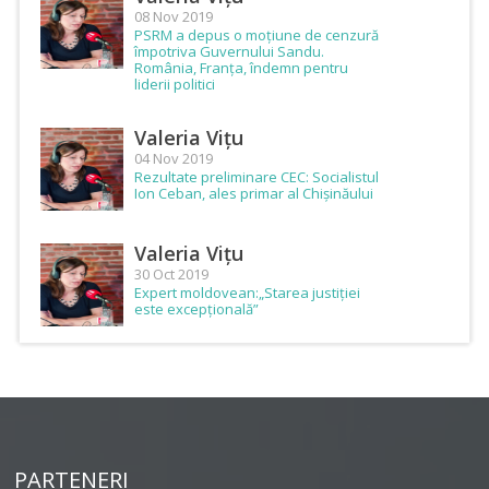
08 Nov 2019
PSRM a depus o moțiune de cenzură
împotriva Guvernului Sandu.
România, Franța, îndemn pentru
liderii politici
Valeria Vițu
04 Nov 2019
Rezultate preliminare CEC: Socialistul
Ion Ceban, ales primar al Chișinăului
Valeria Vițu
30 Oct 2019
Expert moldovean:„Starea justiției
este excepțională”
PARTENERI