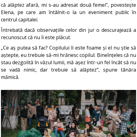
că alăptez afară, mi s-au adresat două femei”, povestește
Elena, pe care am întâlnit-o la un eveniment public în
centrul capitalei.
Întrebată dacă observațiile celor din jur o descurajează a
recunoscut că nu îi este plăcut.
„Ce aș putea să fac? Copilului îi este foame și el nu știe să
aștepte, eu trebuie să-mi hrănesc copilul. Bineînțeles că nu
stau dezgolită în văzul lumii, mă așez într-un fel încât să nu
se vadă nimic, dar trebuie să alăptez”, spune tânăra
mămică.