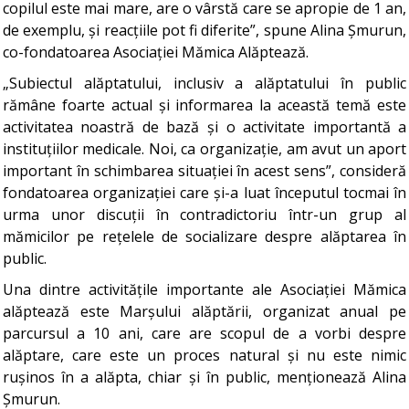
copilul este mai mare, are o vârstă care se apropie de 1 an,
de exemplu, și reacțiile pot fi diferite”, spune Alina Șmurun,
co-fondatoarea Asociației Mămica Alăptează.
„Subiectul alăptatului, inclusiv a alăptatului în public
rămâne foarte actual și informarea la această temă este
activitatea noastră de bază și o activitate importantă a
instituțiilor medicale. Noi, ca organizație, am avut un aport
important în schimbarea situației în acest sens”, consideră
fondatoarea organizației care și-a luat începutul tocmai în
urma unor discuții în contradictoriu într-un grup al
mămicilor pe rețelele de socializare despre alăptarea în
public.
Una dintre activitățile importante ale Asociației Mămica
alăptează este Marșului alăptării, organizat anual pe
parcursul a 10 ani, care are scopul de a vorbi despre
alăptare, care este un proces natural și nu este nimic
rușinos în a alăpta, chiar și în public, menționează Alina
Șmurun.