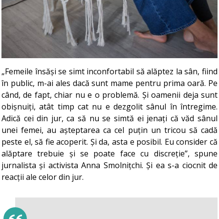
„Femeile însăși se simt inconfortabil să alăptez la sân, fiind
în public, m-ai ales dacă sunt mame pentru prima oară. Pe
când, de fapt, chiar nu e o problemă. Și oamenii deja sunt
obișnuiți, atât timp cat nu e dezgolit sânul în întregime.
Adică cei din jur, ca să nu se simtă ei jenați că văd sânul
unei femei, au așteptarea ca cel puțin un tricou să cadă
peste el, să fie acoperit. Și da, asta e posibil. Eu consider că
alăptare trebuie și se poate face cu discreție”, spune
jurnalista și activista Anna Smolnițchi. Și ea s-a ciocnit de
reacții ale celor din jur.