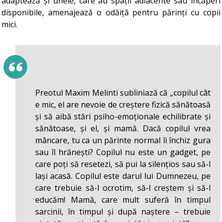
adaptează și unele, care au spații adiacente sau încăperi
disponibile, amenajează o odăiță pentru părinți cu copii
mici.
Preotul Maxim Melinti subliniază că „copilul cât
e mic, el are nevoie de creștere fizică sănătoasă
și să aibă stări psiho-emoționale echilibrate și
sănătoase, și el, și mamă. Dacă copilul vrea
mâncare, tu ca un părinte normal îi închiz gura
sau îl hrănești? Copilul nu este un gadget, pe
care poți să resetezi, să pui la silențios sau să-l
lași acasă. Copilul este darul lui Dumnezeu, pe
care trebuie să-l ocrotim, să-l creștem și să-l
educăm! Mamă, care mult suferă în timpul
sarcinii, în timpul și după naștere – trebuie