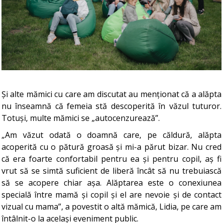
Și alte mămici cu care am discutat au menționat că a alăpta
nu înseamnă că femeia stă descoperită în văzul tuturor.
Totuși, multe mămici se „autocenzurează”.
„Am văzut odată o doamnă care, pe căldură, alăpta
acoperită cu o pătură groasă și mi-a părut bizar. Nu cred
că era foarte confortabil pentru ea și pentru copil, aș fi
vrut să se simtă suficient de liberă încât să nu trebuiască
să se acopere chiar așa. Alăptarea este o conexiunea
specială între mamă și copil și el are nevoie și de contact
vizual cu mama”, a povestit o altă mămică, Lidia, pe care am
întâlnit-o la același eveniment public.