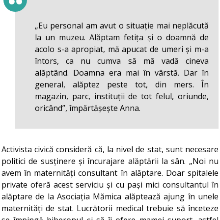
„Eu personal am avut o situație mai neplăcută
la un muzeu. Alăptam fetița și o doamnă de
acolo s-a apropiat, mă apucat de umeri și m-a
întors, ca nu cumva să mă vadă cineva
alăptând. Doamna era mai în vârstă. Dar în
general, alăptez peste tot, din mers. În
magazin, parc, instituții de tot felul, oriunde,
oricând”, împărtășește Anna.
Activista civică consideră că, la nivel de stat, sunt necesare
politici de susținere și încurajare alăptării la sân. „Noi nu
avem în maternități consultant în alăptare. Doar spitalele
private oferă acest serviciu și cu pași mici consultantul în
alăptare de la Asociația Mămica alăptează ajung în unele
maternități de stat. Lucrătorii medical trebuie să înceteze