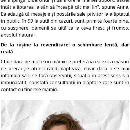
se împingă biberonul și să îi ofere mamei suport, astfel
încât alăptarea la sân să înceapă cât mai lin”, spune Anna.
Ea adaugă că mesajele și postările sale privitor la alăptatul
în public, în 99 la sută din cazuri, sunt primite foarte bine,
cu susținere, oamenii se uită ca la ceva firesc și frumos,
absolut natural.
De la rușine la revendicare: o schimbare lentă, dar
reală
Chiar dacă de multe ori mămicile preferă ia ea extra măsuri
de precauție atunci când alăptează, chiar dacă li se mai
întâmplă să li se facă observații, situația în acest sens s-a
îmbunătățit, constată consultanții în alăptare care sunt în
contact cu tinerele mămici.