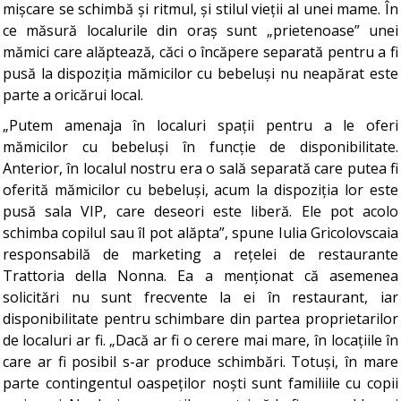
mișcare se schimbă și ritmul, și stilul vieții al unei mame. În
ce măsură localurile din oraș sunt „prietenoase” unei
mămici care alăptează, căci o încăpere separată pentru a fi
pusă la dispoziția mămicilor cu bebeluși nu neapărat este
parte a oricărui local.
„Putem amenaja în localuri spații pentru a le oferi
mămicilor cu bebeluși în funcție de disponibilitate.
Anterior, în localul nostru era o sală separată care putea fi
oferită mămicilor cu bebeluși, acum la dispoziția lor este
pusă sala VIP, care deseori este liberă. Ele pot acolo
schimba copilul sau îl pot alăpta”, spune Iulia Gricolovscaia
responsabilă de marketing a rețelei de restaurante
Trattoria della Nonna. Ea a menționat că asemenea
solicitări nu sunt frecvente la ei în restaurant, iar
disponibilitate pentru schimbare din partea proprietarilor
de localuri ar fi. „Dacă ar fi o cerere mai mare, în locațiile în
care ar fi posibil s-ar produce schimbări. Totuși, în mare
parte contingentul oaspeților noști sunt familiile cu copii