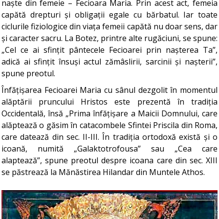
naște din femeie – Fecioara Maria. Prin acest act, femeia
capătă drepturi și obligații egale cu bărbatul. Iar toate
ciclurile fiziologice din viața femeii capătă nu doar sens, dar
și caracter sacru. La Botez, printre alte rugăciuni, se spune:
„Cel ce ai sfințit pântecele Fecioarei prin nașterea Ta”,
adică ai sfințit însuși actul zămâslirii, sarcinii și nașterii”,
spune preotul.
Înfățișarea Fecioarei Maria cu sânul dezgolit în momentul
alăptării pruncului Hristos este prezentă în tradiția
Occidentală, însă „Prima înfățișare a Maicii Domnului, care
alăptează o găsim în catacombele Sfintei Priscila din Roma,
care datează din sec. II-III. În tradiția ortodoxă există și o
icoană, numită „Galaktotrofousa” sau „Cea care
alaptează”, spune preotul despre icoana care din sec. XIII
se păstrează la Mănăstirea Hilandar din Muntele Athos.