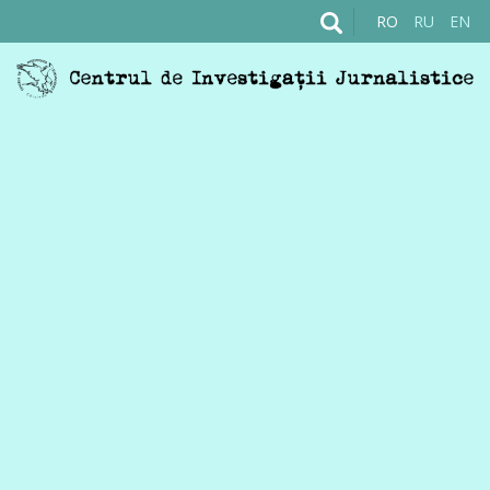
RO
RU
EN