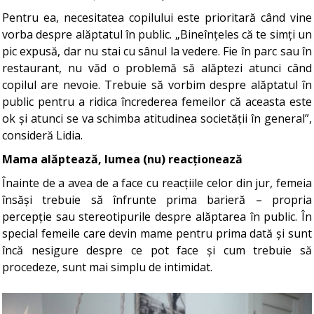
Pentru ea, necesitatea copilului este prioritară când vine
vorba despre alăptatul în public. „Bineînțeles că te simți un
pic expusă, dar nu stai cu sânul la vedere. Fie în parc sau în
restaurant, nu văd o problemă să alăptezi atunci când
copilul are nevoie. Trebuie să vorbim despre alăptatul în
public pentru a ridica încrederea femeilor că aceasta este
ok și atunci se va schimba atitudinea societății în general”,
consideră Lidia.
Mama alăptează, lumea (nu) reacționează
Înainte de a avea de a face cu reacțiile celor din jur, femeia
însăși trebuie să înfrunte prima barieră – propria
percepție sau stereotipurile despre alăptarea în public. În
special femeile care devin mame pentru prima dată și sunt
încă nesigure despre ce pot face și cum trebuie să
procedeze, sunt mai simplu de intimidat.