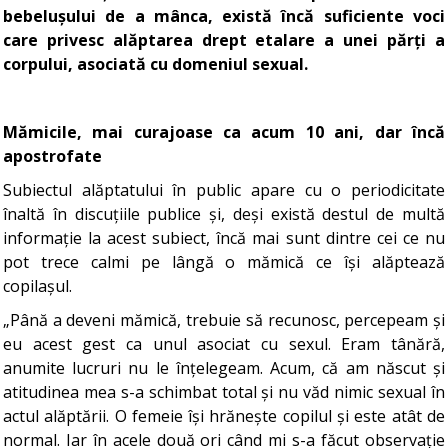
bebelușului de a mânca, există încă suficiente voci
care privesc alăptarea drept etalare a unei părți a
corpului, asociată cu domeniul sexual.
Mămicile, mai curajoase ca acum 10 ani, dar încă
apostrofate
Subiectul alăptatului în public apare cu o periodicitate
înaltă în discuțiile publice și, deși există destul de multă
informație la acest subiect, încă mai sunt dintre cei ce nu
pot trece calmi pe lângă o mămică ce își alăptează
copilașul.
„Până a deveni mămică, trebuie să recunosc, percepeam și
eu acest gest ca unul asociat cu sexul. Eram tânără,
anumite lucruri nu le înțelegeam. Acum, că am născut și
atitudinea mea s-a schimbat total și nu văd nimic sexual în
actul alăptării. O femeie își hrănește copilul și este atât de
normal. Iar în acele două ori când mi s-a făcut observație