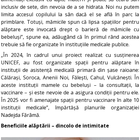
inclusiv de sete, din nevoia de a se hidrata. Noi nu putem
limita accesul copilului la sân dacă el se află în parc la
primblare. Totuși, mămicile spun că lipsa spațiilor pentru
alăptare este invocată drept o barieră de mămicile cu
bebeluși”, spune ea, adăugând că în primul rând acestea
trebuie să fie organizate în instituțiile medicale publice.
„În 2024, în cadrul unui proiect realizat cu susținerea
UNICEF, au fost organizate spații pentru alăptare în
instituții de asistență medicală primară din șase raioane:
Călărași, Soroca, Anenii Noi, Fălești, Cahul, Vulcănești. În
aceste instituții mamele cu bebeluși – la consultații, la
vaccinare – și este nevoie de a asigura condiții pentru ele.
În 2025 vor fi amenajate spații pentru vaccinare în alte 10
instituții medicale”, împărtășă planurile organizației
Nadejda Fărâmă.
Beneficiile alăptării – dincolo de intimitate