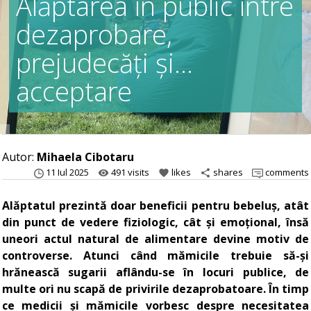
Alăptarea în public între
dezaprobare,
prejudecăți și...
acceptare
Autor:
Mihaela Cibotaru
11 Iul 2025
491 visits
likes
shares
comments
remove_red_eye
favorite
share
Alăptatul prezintă doar beneficii pentru bebeluș, atât
din punct de vedere fiziologic, cât și emoțional, însă
uneori actul natural de alimentare devine motiv de
controverse. Atunci când mămicile trebuie să-și
hrănească sugarii aflându-se în locuri publice, de
multe ori nu scapă de privirile dezaprobatoare. În timp
ce medicii și mămicile vorbesc despre necesitatea