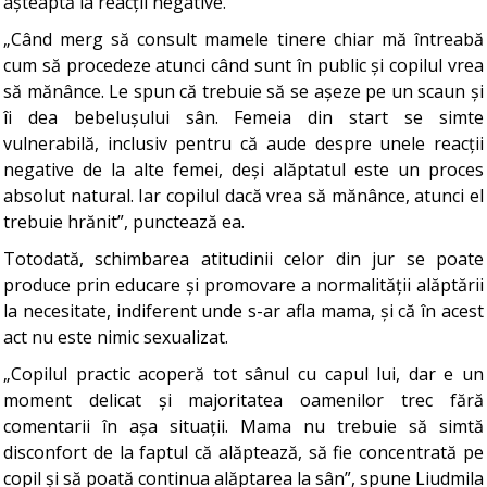
așteaptă la reacții negative.
„Când merg să consult mamele tinere chiar mă întreabă
cum să procedeze atunci când sunt în public și copilul vrea
să mănânce. Le spun că trebuie să se așeze pe un scaun și
îi dea bebelușului sân. Femeia din start se simte
vulnerabilă, inclusiv pentru că aude despre unele reacții
negative de la alte femei, deși alăptatul este un proces
absolut natural. Iar copilul dacă vrea să mănânce, atunci el
trebuie hrănit”, punctează ea.
Totodată, schimbarea atitudinii celor din jur se poate
produce prin educare și promovare a normalității alăptării
la necesitate, indiferent unde s-ar afla mama, și că în acest
act nu este nimic sexualizat.
„Copilul practic acoperă tot sânul cu capul lui, dar e un
moment delicat și majoritatea oamenilor trec fără
comentarii în așa situații. Mama nu trebuie să simtă
disconfort de la faptul că alăptează, să fie concentrată pe
copil și să poată continua alăptarea la sân”, spune Liudmila