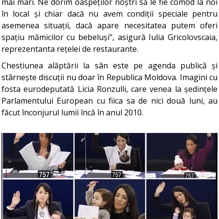
mai mari. Ne dorim oaspeților noștri să le fie comod la noi
în local și chiar dacă nu avem condiții speciale pentru
asemenea situații, dacă apare necesitatea putem oferi
spațiu mămicilor cu bebeluși”, asigură Iulia Gricolovscaia,
reprezentanta rețelei de restaurante.
Chestiunea alăptării la sân este pe agenda publică și
stârnește discuții nu doar în Republica Moldova. Imagini cu
fosta eurodeputată Licia Ronzulli, care venea la ședințele
Parlamentului European cu fiica sa de nici două luni, au
făcut înconjurul lumii încă în anul 2010.