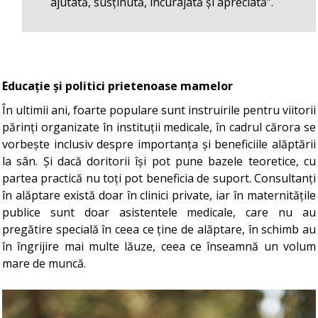
ajutată, susținută, încurajată și apreciată”.
Educație și politici prietenoase mamelor
În ultimii ani, foarte populare sunt instruirile pentru viitorii
părinți organizate în instituții medicale, în cadrul cărora se
vorbește inclusiv despre importanța și beneficiile alăptării
la sân. Și dacă doritorii își pot pune bazele teoretice, cu
partea practică nu toți pot beneficia de suport. Consultanți
în alăptare există doar în clinici private, iar în maternitățile
publice sunt doar asistentele medicale, care nu au
pregătire specială în ceea ce ține de alăptare, în schimb au
în îngrijire mai multe lăuze, ceea ce înseamnă un volum
mare de muncă.