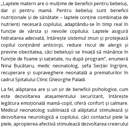
„Laptele matern are o mulțime de beneficii pentru bebeluș,
dar și pentru mamă. Pentru bebeluș sunt beneficii
nutriționale și de sănătate – laptele conține combinația de
nutrienți necesară copilului, adaptându-se în timp real în
funcție de vârsta și nevoile copilului. Laptele asigură
hidratarea adecvată, întărește sistemul imun și protejează
copilul conținând anticorpi, reduce riscul de alergii și
previne obezitatea, căci bebelușii se învață să mănânce în
funcție de foame și sațietate, nu după program”, enumeră
Nina Bucătaru, medic neonatolog, șefa Secției îngrijire,
recuperare și supraveghere neonatală a prematurilor în
cadrul Spitalului Clinic Gheorghe Paladi.
La fel, alăptarea are și un șir de beneficii psihologice, cum
este dezvoltarea atașamentului securizant, întărește
legătura emoțională mamă-copil, oferă confort și calmare.
Medicul neonatolog subliniază că alăptatul stimulează și
dezvoltarea neurologică a copilului, căci contactul piele la
piele, apropierea afectivă stimulează dezvoltarea creierului