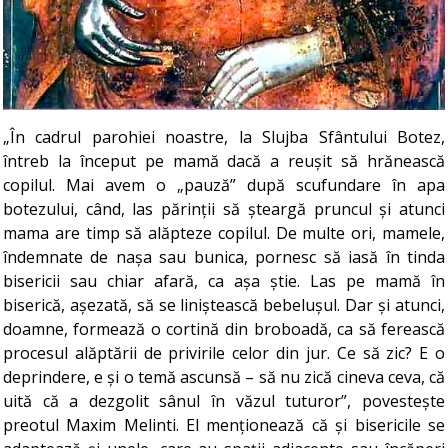
„În cadrul parohiei noastre, la Slujba Sfântului Botez,
întreb la început pe mamă dacă a reușit să hrănească
copilul. Mai avem o „pauză” după scufundare în apa
botezului, când, las părinții să șteargă pruncul și atunci
mama are timp să alăpteze copilul. De multe ori, mamele,
îndemnate de nașa sau bunica, pornesc să iasă în tinda
bisericii sau chiar afară, ca așa știe. Las pe mamă în
biserică, așezată, să se liniștească bebelușul. Dar și atunci,
doamne, formează o cortină din broboadă, ca să ferească
procesul alăptării de privirile celor din jur. Ce să zic? E o
deprindere, e și o temă ascunsă – să nu zică cineva ceva, că
uită că a dezgolit sânul în văzul tuturor”, povestește
preotul Maxim Melinti. El menționează că și bisericile se