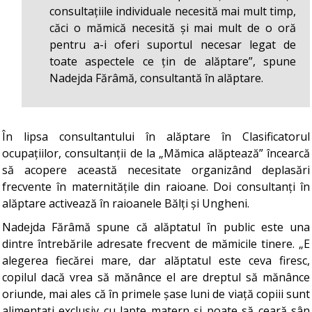
consultațiile individuale necesită mai mult timp,
căci o mămică necesită și mai mult de o oră
pentru a-i oferi suportul necesar legat de
toate aspectele ce țin de alăptare”, spune
Nadejda Fărâmă, consultantă în alăptare.
În lipsa consultantului în alăptare în Clasificatorul
ocupațiilor, consultanții de la „Mămica alăptează” încearcă
să acopere această necesitate organizând deplasări
frecvente în maternitățile din raioane. Doi consultanți în
alăptare activează în raioanele Bălți și Ungheni.
Nadejda Fărâmă spune că alăptatul în public este una
dintre întrebările adresate frecvent de mămicile tinere. „E
alegerea fiecărei mare, dar alăptatul este ceva firesc,
copilul dacă vrea să mănânce el are dreptul să mănânce
oriunde, mai ales că în primele șase luni de viață copiii sunt
alimentați exclusiv cu lapte matern și poate să ceară sân