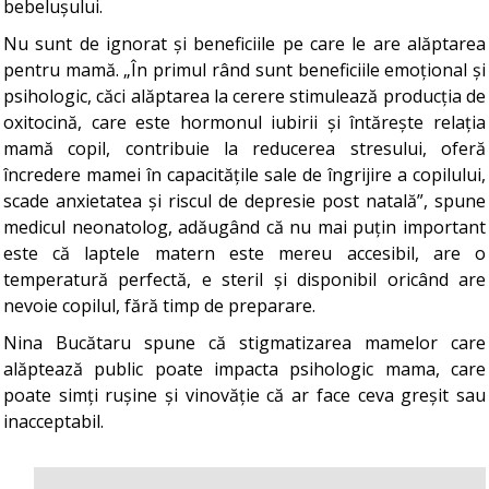
bebelușului.
Nu sunt de ignorat și beneficiile pe care le are alăptarea
pentru mamă. „În primul rând sunt beneficiile emoțional și
psihologic, căci alăptarea la cerere stimulează producția de
oxitocină, care este hormonul iubirii și întărește relația
mamă copil, contribuie la reducerea stresului, oferă
încredere mamei în capacitățile sale de îngrijire a copilului,
scade anxietatea și riscul de depresie post natală”, spune
medicul neonatolog, adăugând că nu mai puțin important
este că laptele matern este mereu accesibil, are o
temperatură perfectă, e steril și disponibil oricând are
nevoie copilul, fără timp de preparare.
Nina Bucătaru spune că stigmatizarea mamelor care
alăptează public poate impacta psihologic mama, care
poate simți rușine și vinovăție că ar face ceva greșit sau
inacceptabil.