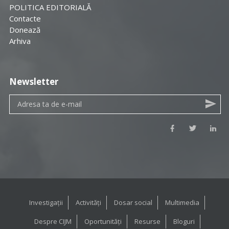
POLITICA EDITORIALĂ
Contacte
Donează
Arhiva
Newsletter
Investigații
Activități
Dosar social
Multimedia
Despre CIJM
Oportunități
Resurse
Bloguri