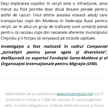
Deşi implicarea copiiilor în cerşit este o infracţiune, anul
trecut au fost pornite doar două dosare penale pentru
astfel de cazuri. Unul dintre acestea vizează adulţi care
transportau copii din Moldova în Federaţia Rusă pentru
cerşit, iar în altul un grup de traficanţi sunt urmăriţi penal
pentru că racolau copii din raioanele aferente municipiului
Chişinău şi îi forţau să cerşească pe străzile capitalei.
Investigaţia a fost realizată în cadrul Campaniei
„Jurnaliştii pentru şanse egale şi diversitate”,
desfăşurată cu suportul Fundaţiei Soros-Moldova şi al
Organizaţiei Internaţionale pentru Migraţie (OIM).
Materialele de pe platforma
www.investigatii.md
pot fi
preluate în limita a 1.000 de semne. În cazul paginilor
web, în mod obligatoriu, trebuie indicată sursa şi linkul