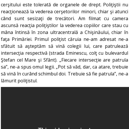
cerşitului este tolerată de organele de drept. Poliţiştii nu
reacţionează la vederea cerşetorilor minori, chiar şi atunci
când sunt sesizaţi de trecători. Am filmat cu camera
ascunsă reacţia poliţiştilor la vederea copiilor care stau cu
mâna întinsă în zona ultracentrală a Chişinăului, chiar în
faţa Primăriei. Primul poliţist căruia ne-am adresat ne-a
sfătuit să aşteptăm să vină colegii lui, care patrulează
intersecţia respectivă (strada Eminescu, colţ cu bulevardul
Ştefan cel Mare şi Sfânt). „Fiecare intersecţie are patrula
sa”, ne-a spus omul legii. „Pot să văd, dar, ca atare, trebuie
să vină în curând schimbul doi. Trebuie să fie patrula”, ne-a
lămurit poliţistul.