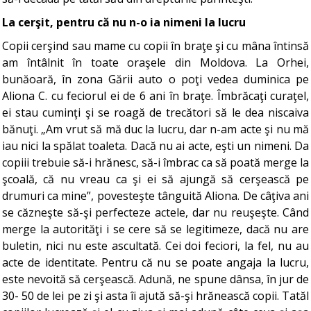
La cerşit, pentru că nu n-o ia nimeni la lucru
Copii cerşind sau mame cu copii în braţe şi cu mâna întinsă
am întâlnit în toate oraşele din Moldova. La Orhei,
bunăoară, în zona Gării auto o poţi vedea duminica pe
Aliona C. cu feciorul ei de 6 ani în braţe. Îmbrăcaţi curaţel,
ei stau cuminţi şi se roagă de trecători să le dea niscaiva
bănuţi. „Am vrut să mă duc la lucru, dar n-am acte şi nu mă
iau nici la spălat toaleta. Dacă nu ai acte, eşti un nimeni. Da
copiii trebuie să-i hrănesc, să-i îmbrac ca să poată merge la
şcoală, că nu vreau ca şi ei să ajungă să cerşească pe
drumuri ca mine”, povesteşte tânguită Aliona. De câţiva ani
se căzneşte să-şi perfecteze actele, dar nu reuşeşte. Când
merge la autorităţi i se cere să se legitimeze, dacă nu are
buletin, nici nu este ascultată. Cei doi feciori, la fel, nu au
acte de identitate. Pentru că nu se poate angaja la lucru,
este nevoită să cerşească. Adună, ne spune dânsa, în jur de
30- 50 de lei pe zi şi asta îi ajută să-şi hrănească copii. Tatăl