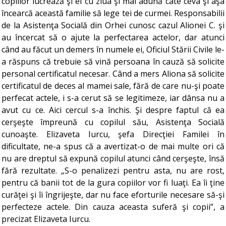
copiilor lucrează şi el cu ziua şi mai adună câte ceva şi aşa
încearcă această familie să lege tei de curmei. Responsabilii
de la Asistenţa Socială din Orhei cunosc cazul Alionei C. şi
au încercat să o ajute la perfectarea actelor, dar atunci
când au făcut un demers în numele ei, Oficiul Stării Civile le-
a răspuns că trebuie să vină persoana în cauză să solicite
personal certificatul necesar. Când a mers Aliona să solicite
certificatul de deces al mamei sale, fără de care nu-şi poate
perfecat actele, i s-a cerut să se legitimeze, iar dânsa nu a
avut cu ce. Aici cercul s-a închis. Şi despre faptul că ea
cerşeşte împreună cu copilul său, Asistenţa Socială
cunoaşte. Elizaveta Iurcu, şefa Direcţiei Familei în
dificultate, ne-a spus că a avertizat-o de mai multe ori că
nu are dreptul să expună copilul atunci când cerşeşte, însă
fără rezultate. „S-o penalizezi pentru asta, nu are rost,
pentru că banii tot de la gura copiilor vor fi luaţi. Ea îi ţine
curăţei şi îi îngrijeşte, dar nu face eforturile necesare să-şi
perfecteze actele. Din cauza aceasta suferă şi copii”, a
precizat Elizaveta Iurcu.