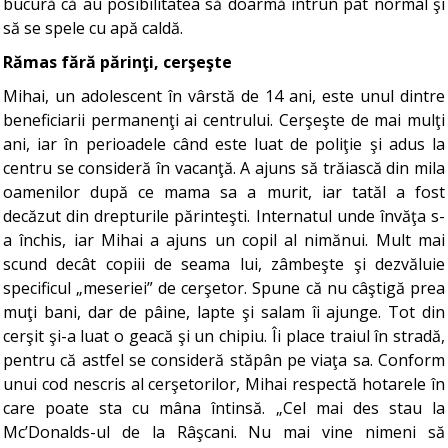
bucură că au posibilitatea să doarmă întrun pat normal şi
să se spele cu apă caldă.
Rămas fără părinţi, cerşeşte
Mihai, un adolescent în vârstă de 14 ani, este unul dintre
beneficiarii permanenţi ai centrului. Cerşeşte de mai mulţi
ani, iar în perioadele când este luat de poliţie şi adus la
centru se consideră în vacanţă. A ajuns să trăiască din mila
oamenilor după ce mama sa a murit, iar tatăl a fost
decăzut din drepturile părinteşti. Internatul unde învăţa s-
a închis, iar Mihai a ajuns un copil al nimănui. Mult mai
scund decât copiii de seama lui, zâmbeşte şi dezvăluie
specificul „meseriei” de cerşetor. Spune că nu câştigă prea
muţi bani, dar de pâine, lapte şi salam îi ajunge. Tot din
cerşit şi-a luat o geacă şi un chipiu. Îi place traiul în stradă,
pentru că astfel se consideră stăpân pe viaţa sa. Conform
unui cod nescris al cerşetorilor, Mihai respectă hotarele în
care poate sta cu mâna întinsă. „Cel mai des stau la
Mc’Donalds-ul de la Râşcani. Nu mai vine nimeni să