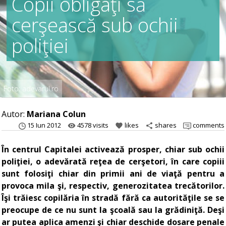
Copii obligaţi să
cerşească sub ochii
poliţiei
Foto: adevarul.ro
Autor:
Mariana Colun
15 Iun 2012
4578 visits
likes
shares
comments
remove_red_eye
favorite
share
În centrul Capitalei activează prosper, chiar sub ochii
poliţiei, o adevărată reţea de cerşetori, în care copiii
sunt folosiţi chiar din primii ani de viaţă pentru a
provoca mila şi, respectiv, generozitatea trecătorilor.
Îşi trăiesc copilăria în stradă fără ca autorităţile se se
preocupe de ce nu sunt la şcoală sau la grădiniţă. Deşi
ar putea aplica amenzi şi chiar deschide dosare penale