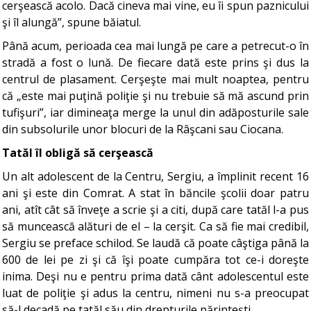
cerşească acolo. Dacă cineva mai vine, eu îi spun paznicului
şi îl alungă”, spune băiatul.
Până acum, perioada cea mai lungă pe care a petrecut-o în
stradă a fost o lună. De fiecare dată este prins şi dus la
centrul de plasament. Cerşeşte mai mult noaptea, pentru
că „este mai puţină poliţie şi nu trebuie să mă ascund prin
tufişuri”, iar dimineaţa merge la unul din adăposturile sale
din subsolurile unor blocuri de la Râşcani sau Ciocana.
Tatăl îl obligă să cerşească
Un alt adolescent de la Centru, Sergiu, a împlinit recent 16
ani şi este din Comrat. A stat în băncile şcolii doar patru
ani, atît cât să înveţe a scrie şi a citi, după care tatăl l-a pus
să muncească alături de el – la cerşit. Ca să fie mai credibil,
Sergiu se preface schilod. Se laudă că poate câştiga până la
600 de lei pe zi şi că îşi poate cumpăra tot ce-i doreşte
inima. Deşi nu e pentru prima dată cânt adolescentul este
luat de poliţie şi adus la centru, nimeni nu s-a preocupat
să-l decadă pe tatăl său din drepturile părinteşti.