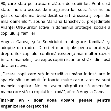
90, care stau pe trotuare alături de copiii lor. Pentru că
statul nu s-a ocupat de integrarea lor socială, ei nu au
găsit o soluţie mai bună decât să-şi hrănească şi copiii din
mila oamenilor”, spune Mariana Ianachevici, preşedintele
Alianţei ONG-urilor active în domeniul protecţiei sociale a
copilului şi familiei.
Angela Ganea, şefa Serviciului reintegrare familială şi
adopţie din cadrul Direcţiei municipale pentru protecţia
drepturilor copilului confirmă existenţa mai multor cazuri
în care mamele şi-au expus copiii riscurilor străzii din lipsă
de alternative.
„Fiecare copil care stă în stradă cu mâna întinsă are în
spatele său un adult. În foarte multe cazuri acestea sunt
mamele copiilor. Noi nu avem pârghii ca să amendăm
mama care stă cu copilul în stradă”, afirmă Angela Ganea.
Într-un an - doar două dosare penale pentru
organizarea cerşetoriei