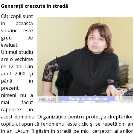
Generaţii crescute în stradă
Câţi copii sunt
în această
situaţie este
greu de
evaluat.
Ultimul studiu
are o vechime
de 12 ani. Din
anul 2000 şi
până în
prezent,
nimeni nu a
Foto: CIJM
mai făcut
rapoarte în
acest domeniu. Organizaţiile pentru protecţia drepturilor
copilului spun că fenomenul este ciclic şi se repetă din an
în an. „Acum îi găsim în stradă pe micii cerşetori ai anilor