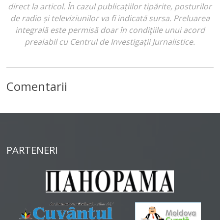
direct la articol. În cazul publicațiilor tipărite, posturilor
de radio și televiziunilor va fi indicată sursa. Preluarea
integrală este permisă doar în condiţiile unui acord
prealabil cu Centrul de Investigații Jurnalistice.
Comentarii
PARTENERI