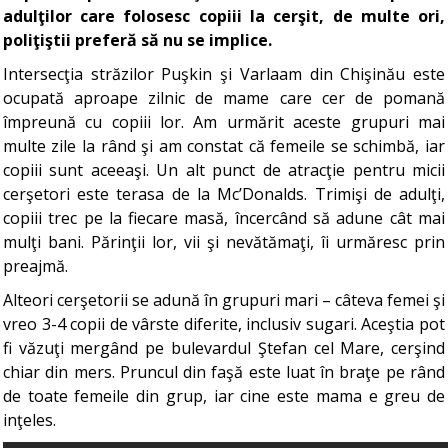
adulţilor care folosesc copiii la cerşit, de multe ori,
poliţiştii preferă să nu se implice.
Intersecţia străzilor Puşkin şi Varlaam din Chişinău este
ocupată aproape zilnic de mame care cer de pomană
împreună cu copiii lor. Am urmărit aceste grupuri mai
multe zile la rând şi am constat că femeile se schimbă, iar
copiii sunt aceeaşi. Un alt punct de atracţie pentru micii
cerşetori este terasa de la Mc’Donalds. Trimişi de adulţi,
copiii trec pe la fiecare masă, încercând să adune cât mai
mulţi bani. Părinţii lor, vii şi nevătămaţi, îi urmăresc prin
preajmă.
Alteori cerşetorii se adună în grupuri mari – câteva femei şi
vreo 3-4 copii de vârste diferite, inclusiv sugari. Aceştia pot
fi văzuţi mergând pe bulevardul Ştefan cel Mare, cerşind
chiar din mers. Pruncul din faşă este luat în braţe pe rând
de toate femeile din grup, iar cine este mama e greu de
inţeles.