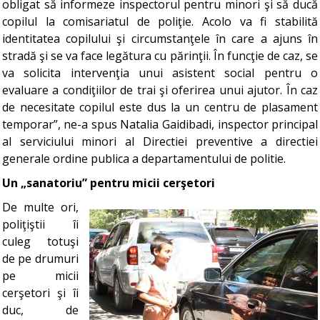
obligat să informeze inspectorul pentru minori şi să ducă
copilul la comisariatul de poliţie. Acolo va fi stabilită
identitatea copilului şi circumstanţele în care a ajuns în
stradă şi se va face legătura cu părinţii. În funcţie de caz, se
va solicita intervenţia unui asistent social pentru o
evaluare a condiţiilor de trai şi oferirea unui ajutor. În caz
de necesitate copilul este dus la un centru de plasament
temporar”, ne-a spus Natalia Gaidibadi, inspector principal
al serviciului minori al Directiei preventive a directiei
generale ordine publica a departamentului de politie.
Un „sanatoriu” pentru micii cerşetori
De multe ori,
poliţiştii îi
culeg totuşi
de pe drumuri
pe micii
cerşetori şi îi
duc, de