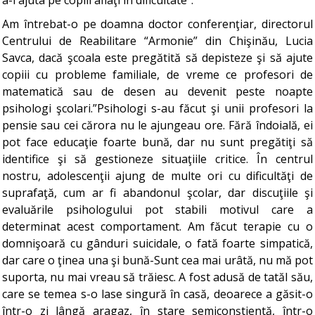
a-i ajuta pe copiii aflaţi în dificultate”.
Am întrebat-o pe doamna doctor conferenţiar, directorul
Centrului de Reabilitare “Armonie” din Chişinău, Lucia
Savca, dacă şcoala este pregătită să depisteze şi să ajute
copiii cu probleme familiale, de vreme ce profesori de
matematică sau de desen au devenit peste noapte
psihologi şcolari.”Psihologi s-au făcut şi unii profesori la
pensie sau cei cărora nu le ajungeau ore. Fără îndoială, ei
pot face educaţie foarte bună, dar nu sunt pregătiţi să
identifice şi să gestioneze situaţiile critice. În centrul
nostru, adolescenţii ajung de multe ori cu dificultăţi de
suprafaţă, cum ar fi abandonul şcolar, dar discuţiile şi
evaluările psihologului pot stabili motivul care a
determinat acest comportament. Am făcut terapie cu o
domnişoară cu gânduri suicidale, o fată foarte simpatică,
dar care o ţinea una şi bună-Sunt cea mai urâtă, nu mă pot
suporta, nu mai vreau să trăiesc. A fost adusă de tatăl său,
care se temea s-o lase singură în casă, deoarece a găsit-o
într-o zi lângă aragaz, în stare semiconştientă, într-o