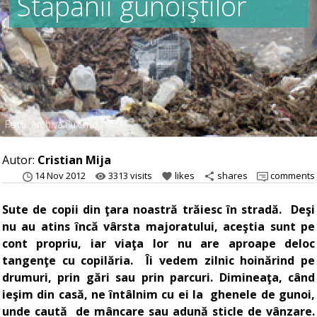
Stăpânii gunoiştilor
Foto: archiva.flux.md
Autor:
Cristian Mija
14 Nov 2012
3313 visits
likes
shares
comments
remove_red_eye
favorite
share
Sute de copii din ţara noastră trăiesc în stradă. Deşi
nu au atins încă vârsta majoratului, aceştia sunt pe
cont propriu, iar viaţa lor nu are aproape deloc
tangenţe cu copilăria. Îi vedem zilnic hoinărind pe
drumuri, prin gări sau prin parcuri. Dimineaţa, când
ieşim din casă, ne întâlnim cu ei la ghenele de gunoi,
unde caută de mâncare sau adună sticle de vânzare.