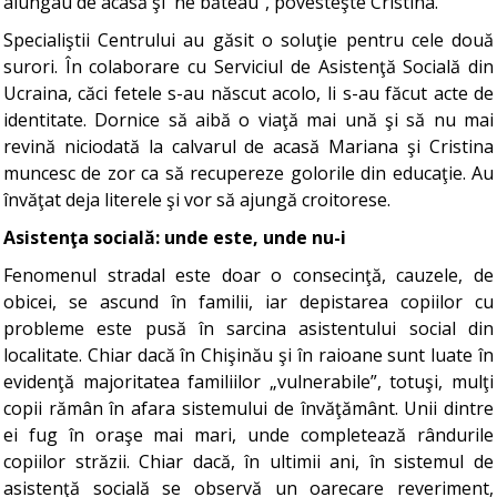
alungau de acasă şi ne băteau”, povesteşte Cristina.
Specialiştii Centrului au găsit o soluţie pentru cele două
surori. În colaborare cu Serviciul de Asistenţă Socială din
Ucraina, căci fetele s-au născut acolo, li s-au făcut acte de
identitate. Dornice să aibă o viaţă mai ună şi să nu mai
revină niciodată la calvarul de acasă Mariana şi Cristina
muncesc de zor ca să recupereze golorile din educaţie. Au
învăţat deja literele şi vor să ajungă croitorese.
Asistenţa socială: unde este, unde nu-i
Fenomenul stradal este doar o consecinţă, cauzele, de
obicei, se ascund în familii, iar depistarea copiilor cu
probleme este pusă în sarcina asistentului social din
localitate. Chiar dacă în Chişinău şi în raioane sunt luate în
evidenţă majoritatea familiilor „vulnerabile”, totuşi, mulţi
copii rămân în afara sistemului de învăţământ. Unii dintre
ei fug în oraşe mai mari, unde completează rândurile
copiilor străzii. Chiar dacă, în ultimii ani, în sistemul de
asistenţă socială se observă un oarecare reveriment,