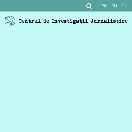
RO
RU
EN