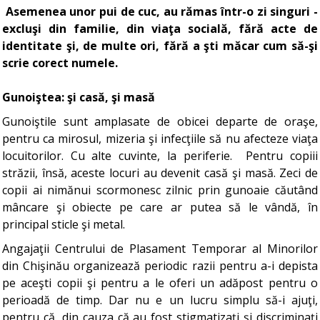
Asemenea unor pui de cuc, au rămas într-o zi singuri -
excluşi din familie, din viaţa socială, fără acte de
identitate şi, de multe ori, fără a şti măcar cum să-şi
scrie corect numele.
Gunoiştea: şi casă, şi masă
Gunoiştile sunt amplasate de obicei departe de oraşe,
pentru ca mirosul, mizeria şi infecţiile să nu afecteze viaţa
locuitorilor. Cu alte cuvinte, la periferie. Pentru copiii
străzii, însă, aceste locuri au devenit casă şi masă. Zeci de
copii ai nimănui scormonesc zilnic prin gunoaie căutând
mâncare şi obiecte pe care ar putea să le vândă, în
principal sticle şi metal.
Angajaţii Centrului de Plasament Temporar al Minorilor
din Chişinău organizează periodic razii pentru a-i depista
pe aceşti copii şi pentru a le oferi un adăpost pentru o
perioadă de timp. Dar nu e un lucru simplu să-i ajuţi,
pentru că, din cauza că au fost stigmatizaţi şi discriminaţi