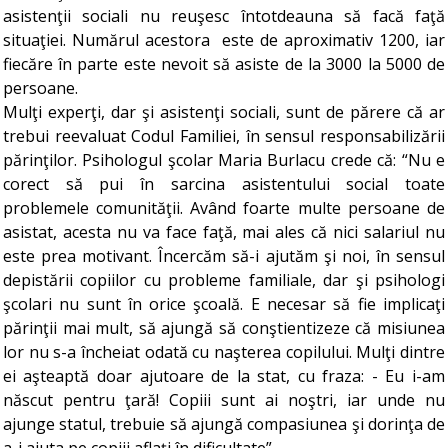
asistenţii sociali nu reuşesc întotdeauna să facă faţă
situaţiei. Numărul acestora este de aproximativ 1200, iar
fiecăre în parte este nevoit să asiste de la 3000 la 5000 de
persoane.
Mulţi experţi, dar şi asistenţi sociali, sunt de părere că ar
trebui reevaluat Codul Familiei, în sensul responsabilizării
părinţilor. Psihologul şcolar Maria Burlacu crede că: “Nu e
corect să pui în sarcina asistentului social toate
problemele comunităţii. Având foarte multe persoane de
asistat, acesta nu va face faţă, mai ales că nici salariul nu
este prea motivant. Încercăm să-i ajutăm şi noi, în sensul
depistării copiilor cu probleme familiale, dar şi psihologi
şcolari nu sunt în orice şcoală. E necesar să fie implicaţi
părinţii mai mult, să ajungă să conştientizeze că misiunea
lor nu s-a încheiat odată cu naşterea copilului. Mulţi dintre
ei aşteaptă doar ajutoare de la stat, cu fraza: - Eu i-am
născut pentru ţară! Copiii sunt ai noştri, iar unde nu
ajunge statul, trebuie să ajungă compasiunea şi dorinţa de