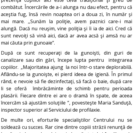
prezenţa copiilor aici este ceva tradiţional şi greu de
combătut. Încercările de a-i alunga nu dau efect, pentru că
aceştia fug, însă revin noaptea ori a doua zi, în număr şi
mai mare. ,,Sunăm la poliţie, avem paznici care-i mai
alungă. Dacă nu reuşim, vine poliţia şi îi ia de aici. Cred că
sunt nevoiţi să vină aici, dacă ar avea acsă şi amsă nu ar
mai căuta prin gunoaie”.
După ce sunt recuperaţi de la gunoişti, din guri de
canalizare sau din gări, începe lupta pentru integrarea
copiilor. „Majoritatea ajung la noi într-o stare deplorabilă.
Aflându-se la gunoişte, ei pierd ideea de igienă. În primul
rând, e nevoie să fie dezinfectaţi, să facă o baie, după care
li se oferă îmbrăcăminte de schimb pentru perioada
plasării. Fiecare dintre ei are o dramă în spate, de aceea
încercăm să ajustăm soluţiile ”, povesteşte Maria Sanduţă,
inspector superior al Serviciului de profilaxie.
De multe ori, eforturile specialiştilor Centrului nu se
soldează cu succes. Rar cine dintre copiii străzii renunţă de