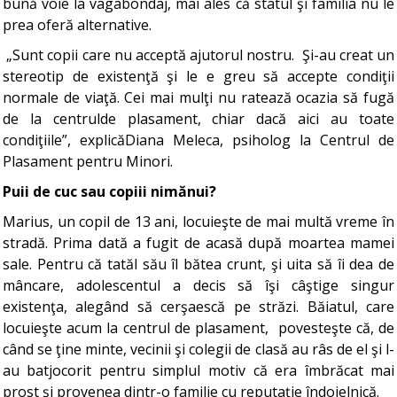
bună voie la vagabondaj, mai ales că statul şi familia nu le
prea oferă alternative.
„Sunt copii care nu acceptă ajutorul nostru. Şi-au creat un
stereotip de existenţă şi le e greu să accepte condiţii
normale de viaţă. Cei mai mulţi nu ratează ocazia să fugă
de la centrulde plasament, chiar dacă aici au toate
condiţiile”, explicăDiana Meleca, psiholog la Centrul de
Plasament pentru Minori.
Puii de cuc sau copiii nimănui?
Marius, un copil de 13 ani, locuieşte de mai multă vreme în
stradă. Prima dată a fugit de acasă după moartea mamei
sale. Pentru că tatăl său îl bătea crunt, şi uita să îi dea de
mâncare, adolescentul a decis să îşi câştige singur
existenţa, alegând să cerşaescă pe străzi. Băiatul, care
locuieşte acum la centrul de plasament, povesteşte că, de
când se ţine minte, vecinii şi colegii de clasă au râs de el şi l-
au batjocorit pentru simplul motiv că era îmbrăcat mai
prost şi provenea dintr-o familie cu reputaţie îndoielnică.