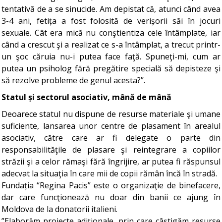
tentativă de a se sinucide. Am depistat că, atunci când avea
3-4 ani, fetița a fost folosită de verișorii săi în jocuri
sexuale. Cât era mică nu conştientiza cele întâmplate, iar
când a crescut şi a realizat ce s-a întâmplat, a trecut printr-
un şoc căruia nu-i putea face faţă. Spuneţi-mi, cum ar
putea un psiholog fără pregătire specială să depisteze şi
să rezolve probleme de genul acesta?”.
Statul și sectorul asociativ, mână de mână
Deoarece statul nu dispune de resurse materiale şi umane
suficiente, lansarea unor centre de plasament în arealul
asociativ, către care ar fi delegate o parte din
responsabilităţile de plasare şi reintegrare a copiilor
străzii şi a celor rămaşi fără îngrijire, ar putea fi răspunsul
adecvat la situaţia în care mii de copii rămân încă în stradă.
Fundația “Regina Pacis” este o organizaţie de binefacere,
dar care funcţionează nu doar din banii ce ajung în
Moldova de la donatorii italieni.
”Elaborăm proiecte adiţionale, prin care câştigăm resurse