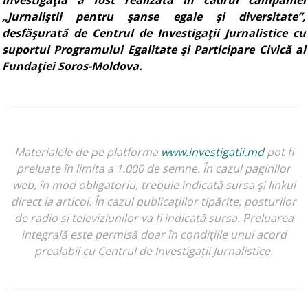
Investigaţia a fost realizată în cadrul campaniei
„Jurnaliştii pentru şanse egale şi diversitate”,
desfăşurată de Centrul de Investigaţii Jurnalistice cu
suportul Programului Egalitate şi Participare Civică al
Fundaţiei Soros-Moldova.
Materialele de pe platforma
www.investigatii.md
pot fi
preluate în limita a 1.000 de semne. În cazul paginilor
web, în mod obligatoriu, trebuie indicată sursa şi linkul
direct la articol. În cazul publicațiilor tipărite, posturilor
de radio și televiziunilor va fi indicată sursa. Preluarea
integrală este permisă doar în condiţiile unui acord
prealabil cu Centrul de Investigații Jurnalistice.