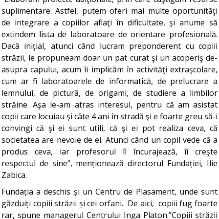
suplimentare. Astfel, putem oferi mai multe oportunităţi
de integrare a copiilor aflaţi în dificultate, şi anume să
extindem lista de laboratoare de orientare profesională.
Dacă iniţial, atunci când lucram preponderent cu copiii
străzii, le propuneam doar un pat curat şi un acoperiş de-
asupra capului, acum îi implicăm în activităţi extraşcolare,
cum ar fi laboratoarele de informatică, de prelucrare a
lemnului, de pictură, de origami, de studiere a limbilor
străine. Aşa le-am atras interesul, pentru că am asistat
copii care locuiau şi câte 4 ani în stradă şi e foarte greu să-i
convingi că şi ei sunt utili, că şi ei pot realiza ceva, că
societatea are nevoie de ei. Atunci când un copil vede că a
produs ceva, iar profesorul îl încurajează, îi creşte
respectul de sine”, menționează directorul Fundației, Ilie
Zabica.
Fundația a deschis și un Centru de Plasament, unde sunt
găzduiți copiii străzii și cei orfani. De aici, copiii fug foarte
rar, spune managerul Centrului Inga Platon.”Copiii străzii