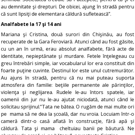
au demnitate şi drepturi. De obicei, ajung în stradă pentru
că sunt lipsiţi de elementara căldură sufletească”.
Analfabete la 17 şi 14 ani
Mariana şi Cristina, două surori din Chişinău, au fost
recuperate de la Gara Feroviară. Atunci când au fost găsite,
cu un an în urmă, erau absolut analfabete, fără acte de
identitate, nepieptănate şi murdare. Fetele înţelegeau cu
greu întrebări simple, iar vocabularul lor era constituit din
foarte puţine cuvinte. Destinul lor este unul cutremurător.
Au ajuns în stradă, pentru că nu mai puteau suporta
atmosfera din familie: beţiile permanente ale părinţilor,
violenţa şi neglijarea. Rudele le-au întors spatele, iar
oamenii din jur nu le-au ajutat niciodată, atunci când le
solicitau sprijinul.”Tata ne bătea. O rugăm de mai multe ori
pe mama să ne dea la școală, dar nu vroia. Locuiam într-o
cameră dintr-o casă aflată în construcţie, fără apă şi
căldură. Tata şi mama cheltuiau banii pe băutură. Ne