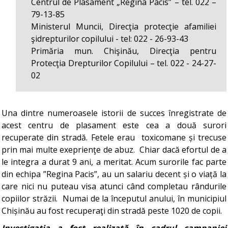
Centrul de Plasament „Regina Pacis” – tel. 022 –
79-13-85
Ministerul Muncii, Direcţia protecţie afamiliei
şidrepturilor copilului - tel: 022 - 26-93-43
Primăria mun. Chişinău, Direcţia pentru
Protecţia Drepturilor Copilului – tel. 022 - 24-27-
02
Una dintre numeroasele istorii de succes înregistrate de
acest centru de plasament este cea a două surori
recuperate din stradă. Fetele erau toxicomane și trecuse
prin mai multe exeprienţe de abuz. Chiar dacă efortul de a
le integra a durat 9 ani, a meritat. Acum surorile fac parte
din echipa ”Regina Pacis”, au un salariu decent și o viață la
care nici nu puteau visa atunci când completau rândurile
copiilor străzii. Numai de la începutul anului, în municipiul
Chișinău au fost recuperaţi din stradă peste 1020 de copii.