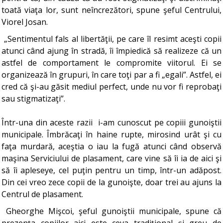
toată viaţa lor, sunt neîncrezători, spune şeful Centrului,
Viorel Josan.
„Sentimentul fals al libertăţii, pe care îl resimt aceşti copii
atunci când ajung în stradă, îi împiedică să realizeze că un
astfel de comportament le compromite viitorul. Ei se
organizează în grupuri, în care toţi par a fi „egali”. Astfel, ei
cred că şi-au găsit mediul perfect, unde nu vor fi reprobaţi
sau stigmatizaţi”.
Într-una din aceste razii i-am cunoscut pe copiii gunoiştii
municipale. Îmbrăcaţi în haine rupte, mirosind urât şi cu
faţa murdară, aceştia o iau la fugă atunci când observă
maşina Serviciului de plasament, care vine să îi ia de aici şi
să îi apleseye, cel puţin pentru un timp, într-un adăpost.
Din cei vreo zece copii de la gunoişte, doar trei au ajuns la
Centrul de plasament.
Gheorghe Mişcoi, şeful gunoiştii municipale, spune că