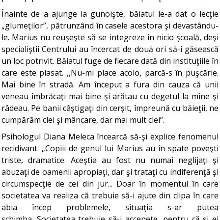
Înainte de a ajunge la gunoişte, băiatul le-a dat o lecţie
„glumeţilor”, pătrunzând în casele acestora şi devastându-
le. Marius nu reuşeşte să se integreze în nicio şcoală, deşi
specialiştii Centrului au încercat de două ori să-i găsească
un loc potrivit. Băiatul fuge de fiecare dată din instituţiile în
care este plasat. ,,Nu-mi place acolo, parcă-s în puşcărie.
Mai bine în stradă. Am început a fura din cauza că unii
veneau îmbrăcaţi mai bine şi arătau cu degetul la mine şi
râdeau. Pe banii câştigaţi din cerşit, împreună cu băieţii, ne
cumpărăm clei şi mâncare, dar mai mult clei”.
Psihologul Diana Meleca încearcă să-şi explice fenomenul
recidivant. „Copiii de genul lui Marius au în spate poveşti
triste, dramatice. Aceştia au fost nu numai neglijaţi şi
abuzaţi de oamenii apropiaţi, dar şi trataţi cu indiferenţă şi
circumspecţie de cei din jur... Doar în momentul în care
societatea va realiza că trebuie să-i ajute din clipa în care
abia încep problemele, situaţia s-ar putea
schimba. Societatea trebuie să-i accepete, pentru că şi ei