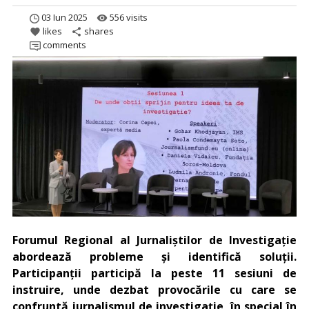
03 Iun 2025
556 visits
remove_red_eye
likes
shares
favorite
share
comments
Forumul Regional al Jurnaliștilor de Investigație
abordează probleme și identifică soluții.
Participanții participă la peste 11 sesiuni de
instruire, unde dezbat provocările cu care se
confruntă jurnalismul de investigație, în special în