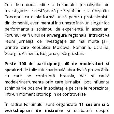
Cea de-a doua ediție a Forumului Jurnaliștilor de
Investigație se desfășoară pe 3 și 4 iunie, la Chișinău.
Conceput ca o platformă unică pentru profesioniștii
din domeniu, evenimentul întrunește într-un singur loc
performanța și schimbul de experiență. În acest an,
Forumul va fi unul de anvergură regională, întrucât va
reuni jurnaliști de investigație din mai multe țări,
printre care Republica Moldova, România, Ucraina,
Georgia, Armenia, Bulgaria și Kârgâzstan.
Peste 100 de participanți, 40 de moderatori
si
speakeri
de talie internațională abordează provocările
cu care se confruntă breasla, dar și caută
modele/instrumente prin care jurnaliștii pot influența
schimbările pozitive în societățile pe care le reprezintă,
într-un moment istoric plin de controverse.
În cadrul Forumului sunt organizate
11 sesiuni si 5
workshop-uri de instruire
și dezbateri despre