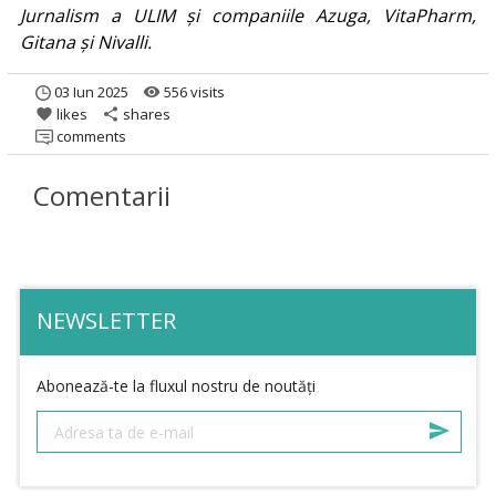
Jurnalism a ULIM și companiile Azuga, VitaPharm,
Gitana și Nivalli.
03 Iun 2025
556 visits
remove_red_eye
likes
shares
favorite
share
comments
Comentarii
NEWSLETTER
Abonează-te la fluxul nostru de noutăți