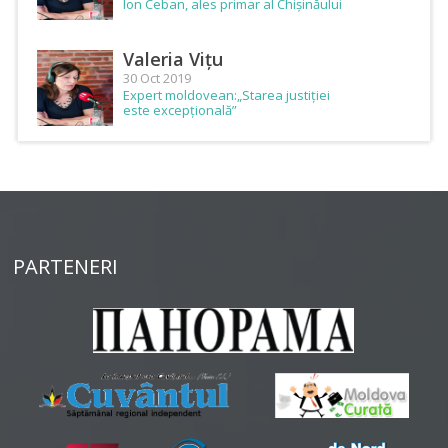
Ion Ceban, ales primar al Chișinăului
Valeria Vițu
30 Oct 2019
Expert moldovean:„Starea justiției
este excepțională”
PARTENERI