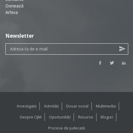
Donează
Arhiva
Newsletter
Investigații
Activități
Dosar social
Multimedia
Despre CIJM
Oportunități
Resurse
Bloguri
Procese de judecată