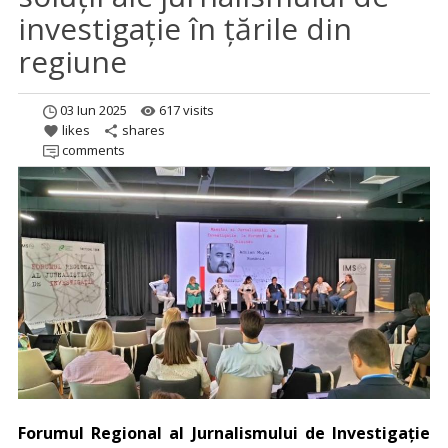
investigație în țările din
regiune
03 Iun 2025
617 visits
remove_red_eye
likes
shares
favorite
share
comments
Forumul Regional al Jurnalismului de Investigație