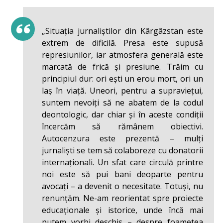
„Situația jurnaliștilor din Kârgâzstan este
extrem de dificilă. Presa este supusă
represiunilor, iar atmosfera generală este
marcată de frică și presiune. Trăim cu
principiul dur: ori ești un erou mort, ori un
laș în viață. Uneori, pentru a supraviețui,
suntem nevoiți să ne abatem de la codul
deontologic, dar chiar și în aceste condiții
încercăm să rămânem obiectivi.
Autocenzura este prezentă – mulți
jurnaliști se tem să colaboreze cu donatorii
internaționali. Un sfat care circulă printre
noi este să pui bani deoparte pentru
avocați – a devenit o necesitate. Totuși, nu
renunțăm. Ne-am reorientat spre proiecte
educaționale și istorice, unde încă mai
putem vorbi deschis – despre foametea