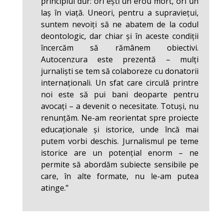
principiul dur: ori ești un erou mort, ori un
laș în viață. Uneori, pentru a supraviețui,
suntem nevoiți să ne abatem de la codul
deontologic, dar chiar și în aceste condiții
încercăm să rămânem obiectivi.
Autocenzura este prezentă – mulți
jurnaliști se tem să colaboreze cu donatorii
internaționali. Un sfat care circulă printre
noi este să pui bani deoparte pentru
avocați – a devenit o necesitate. Totuși, nu
renunțăm. Ne-am reorientat spre proiecte
educaționale și istorice, unde încă mai
putem vorbi deschis. Jurnalismul pe teme
istorice are un potențial enorm – ne
permite să abordăm subiecte sensibile pe
care, în alte formate, nu le-am putea
atinge.”