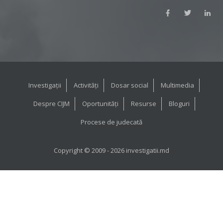
Investigații
Activități
Dosar social
Multimedia
Despre CIJM
Oportunități
Resurse
Bloguri
Procese de judecată
Copyright © 2009 - 2026 investigatii.md