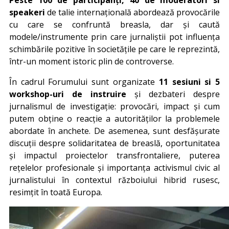
speakeri
de talie internațională abordează provocările
cu care se confruntă breasla, dar și caută
modele/instrumente prin care jurnaliștii pot influența
schimbările pozitive în societățile pe care le reprezintă,
într-un moment istoric plin de controverse.
În cadrul Forumului sunt organizate
11 sesiuni si 5
workshop-uri de instruire
și dezbateri despre
jurnalismul de investigație: provocări, impact și cum
putem obține o reacție a autorităților la problemele
abordate în anchete. De asemenea, sunt desfășurate
discuții despre solidaritatea de breaslă, oportunitatea
și impactul proiectelor transfrontaliere, puterea
rețelelor profesionale și importanța activismul civic al
jurnalistului în contextul războiului hibrid rusesc,
resimțit în toată Europa.