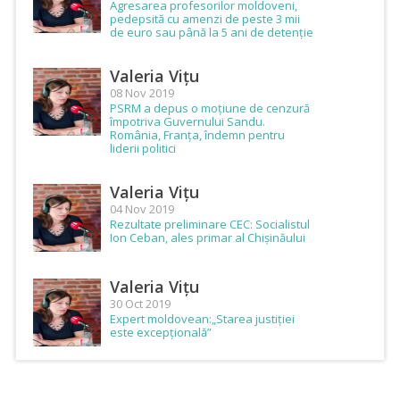
Agresarea profesorilor moldoveni,
pedepsită cu amenzi de peste 3 mii
de euro sau până la 5 ani de detenție
Valeria Vițu
08 Nov 2019
PSRM a depus o moțiune de cenzură
împotriva Guvernului Sandu.
România, Franța, îndemn pentru
liderii politici
Valeria Vițu
04 Nov 2019
Rezultate preliminare CEC: Socialistul
Ion Ceban, ales primar al Chișinăului
Valeria Vițu
30 Oct 2019
Expert moldovean:„Starea justiției
este excepțională”