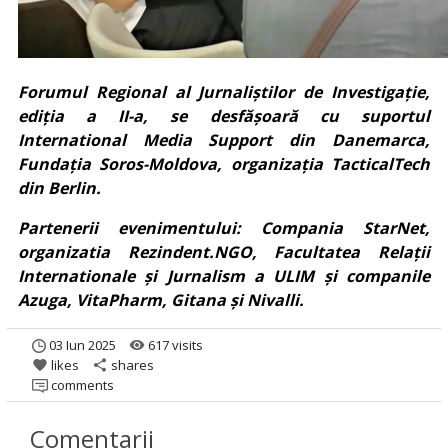
Forumul Regional al Jurnaliștilor de Investigație,
ediția a II-a, se desfășoară cu suportul
International Media Support din Danemarca,
Fundația Soros-Moldova, organizația TacticalTech
din Berlin.
Partenerii evenimentului: Compania StarNet,
organizatia Rezindent.NGO, Facultatea Relații
Internationale și Jurnalism a ULIM și companile
Azuga, VitaPharm, Gitana și Nivalli.
03 Iun 2025
617 visits
remove_red_eye
likes
shares
favorite
share
comments
Comentarii