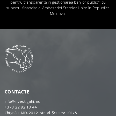
pentru transparență în gestionarea banilor publici”, cu
suportul financiar al Ambasadei Statelor Unite în Republica
Moldova.
CONTACTE
info@investigatii.md
+373 22 92 13 44
Chişinău, MD-2012, str. Al. Șciusev 101/5