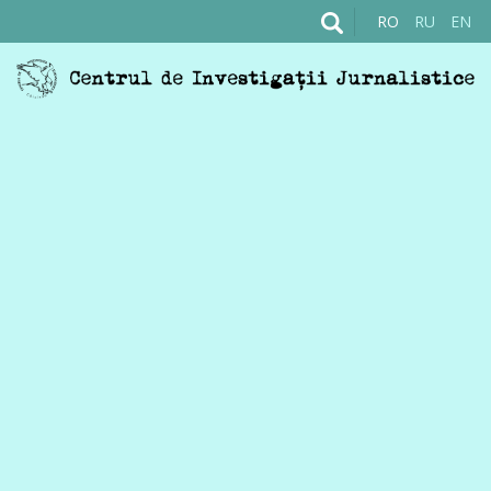
RO
RU
EN