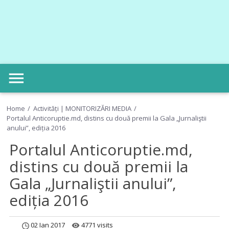
menu
Home
Activități | MONITORIZĂRI MEDIA
Portalul Anticoruptie.md, distins cu două premii la Gala „Jurnaliştii
anului”, ediția 2016
Portalul Anticoruptie.md,
distins cu două premii la
Gala „Jurnaliştii anului”,
ediția 2016
02 Ian 2017
4771 visits
remove_red_eye