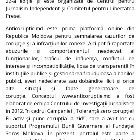
22-a ediție și este organizată de Centrul pentru
Jurnalism Independent şi Comitetul pentru Libertatea
Presei.
Anticoruptie.md este prima platformă online din
Republica Moldova pentru semnalarea cazurilor de
corupţie şi a infracţiunilor conexe. Aici pot fi raportate
abuzurile şi comportamentul neadecvat al
funcţionarilor, traficul de influenţă, conflictul de
interese şi incompatibilităţile, lipsa de transparenţă în
instituţiile publice şi gestionarea frauduloasă a banilor
publici, averi nedeclarate sau dobândite ilicit şi orice
alte situaţii și fapte generatoare de
corupţie. Conceptul www.anticoruptie.md a fost
elaborat de echipa Centrului de Investigaţii Jurnalistice
în 2012, în cadrul Campaniei „Toleranţă zero corupţiei!
Fii activ şi pune corupţia la zid!”, care a avut loc cu
suportul Programului Bună Guvernare al Fundaţiei
Soros Moldova. În prezent, portalul este parte a