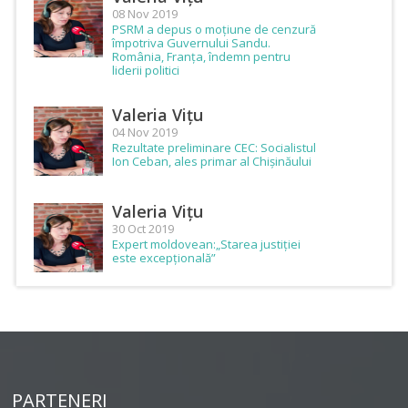
08 Nov 2019
PSRM a depus o moțiune de cenzură
împotriva Guvernului Sandu.
România, Franța, îndemn pentru
liderii politici
Valeria Vițu
04 Nov 2019
Rezultate preliminare CEC: Socialistul
Ion Ceban, ales primar al Chișinăului
Valeria Vițu
30 Oct 2019
Expert moldovean:„Starea justiției
este excepțională”
PARTENERI