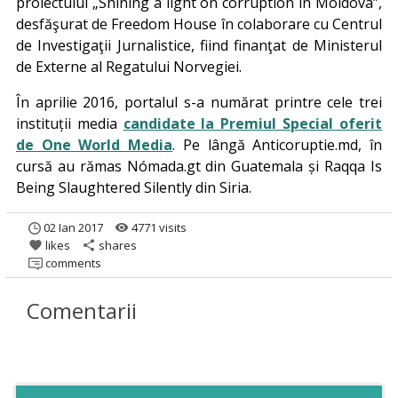
proiectului „Shining a light on corruption in Moldova”,
desfăşurat de Freedom House în colaborare cu Centrul
de Investigaţii Jurnalistice, fiind finanţat de Ministerul
de Externe al Regatului Norvegiei.
În aprilie 2016, portalul s-a numărat printre cele trei
instituții media
candidate la Premiul Special oferit
de One World Media
. Pe lângă Anticoruptie.md, în
cursă au rămas Nómada.gt din Guatemala și Raqqa Is
Being Slaughtered Silently din Siria.
02 Ian 2017
4771 visits
remove_red_eye
likes
shares
favorite
share
comments
Comentarii