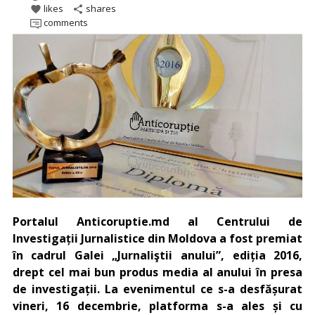
likes
shares
favorite
share
comments
Portalul Anticoruptie.md al Centrului de
Investigații Jurnalistice din Moldova a fost premiat
în cadrul Galei „Jurnaliştii anului”, ediția 2016,
drept cel mai bun produs media al anului în presa
de investigații. La evenimentul ce s-a desfășurat
vineri, 16 decembrie, platforma s-a ales și cu