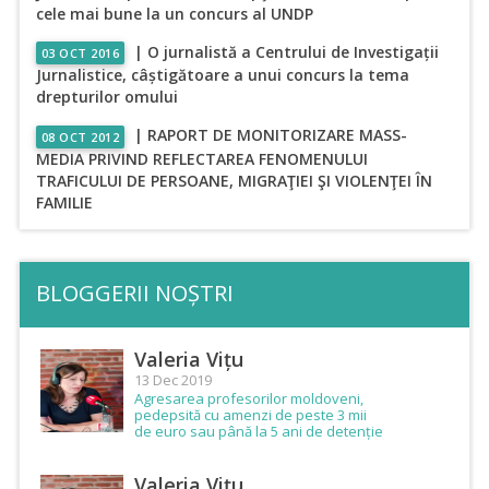
cele mai bune la un concurs al UNDP
| O jurnalistă a Centrului de Investigații
03 OCT 2016
Jurnalistice, câștigătoare a unui concurs la tema
drepturilor omului
| RAPORT DE MONITORIZARE MASS-
08 OCT 2012
MEDIA PRIVIND REFLECTAREA FENOMENULUI
TRAFICULUI DE PERSOANE, MIGRAŢIEI ŞI VIOLENŢEI ÎN
FAMILIE
BLOGGERII NOȘTRI
Valeria Vițu
13 Dec 2019
Agresarea profesorilor moldoveni,
pedepsită cu amenzi de peste 3 mii
de euro sau până la 5 ani de detenție
Valeria Vițu