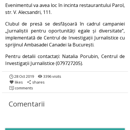
Evenimentul va avea loc în incinta restaurantului Parol,
str. V. Alecsandri, 111.
Clubul de presă se desfășoară în cadrul campaniei
„Jurnaliștii pentru oportunități egale și diversitate”,
implementată de Centrul de Investigații Jurnalistice cu
sprijinul Ambasadei Canadei la București.
Pentru detalii contactați: Natalia Porubin, Centrul de
Investigații Jurnalistice (079727205).
28 Oct 2019
3396 visits
remove_red_eye
likes
shares
favorite
share
comments
Comentarii