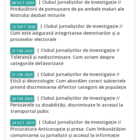
| Clubul Jurnaliștilor de Investigație //
08 OCT 2020
Producătorii de pomușoare de pe ambele maluri ale
Nistrului dezbat miturile
| Clubul Jurnaliștilor de Investigație //
15 SEPT 2020
Cum este asigurată integritatea demnitarilor și a
proceselor electorale
| Clubul Jurnaliștilor de Investigație //
21 FEB 2020
Toleranță și nediscriminare. Cum scriem despre
categoriile defavorizate
| Clubul Jurnaliștilor de Investigație //
21 FEB 2020
Etică și deontologie: Cum abordăm corect subiectele
privind discriminarea diferitor categorii de populație
| Clubul Jurnaliștilor de Investigație //
20 FEB 2020
Persoanele cu dizabilități, discriminate în accesul la
transportul pubic
| Clubul Jurnaliștilor de Investigație //
24 OCT 2019
Procuratura Anticorupție și presa: Cum îmbunătățim
comunicarea cu jurnaliștii și accesul la informație