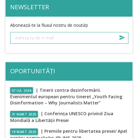
NEWSLETTER
Abonează-te la fluxul nostru de noutăți
OPORTUNITĂȚI
| Tinerii contra dezinformării.
07 IUL 2026
Evenimentul european pentru tineret „Youth Facing
Disinformation – Why Journalists Matter”
| Conferința UNESCO privind Ziua
31 MART 2025
Mondială a Libertății Presei
| Premiile pentru libertatea presei/ Apel
19 MART 2025
pentru nominalizări: IPI-IMS 2025