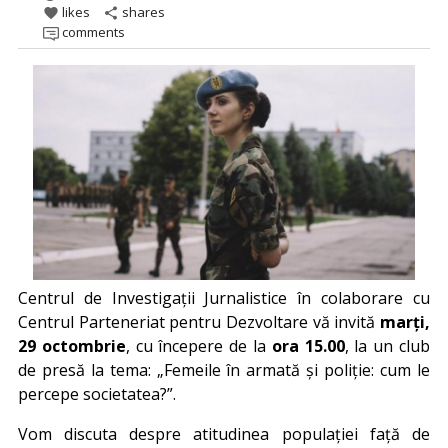
likes
shares
favorite
share
comments
Centrul de Investigații Jurnalistice în colaborare cu
Centrul Parteneriat pentru Dezvoltare vă invită
marți,
29 octombrie
, cu începere de la
ora 15.00
, la un club
de presă la tema: „Femeile în armată și poliție: cum le
percepe societatea?”.
Vom discuta despre atitudinea populației față de