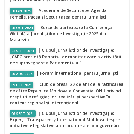
| Academia de Securitate: Agenda
30 IAN 2025
Femeile, Pacea și Securitatea pentru jurnaliști
| Burse de participare la Conferința
28 OCT 2024
Globală a Jurnaliștilor de Investigație 2025 din
Malaezia
| Clubul Jurnaliștilor de Investigație:
24 SEPT 2024
„CAPC prezintă Raportul de monitorizare a activității
de supraveghere a Parlamentului”
| Forum internațional pentru jurnaliști
20 AUG 2024
| Club de presă: 20 de ani de la ratificarea
09 DEC 2021
de către Republica Moldova a Convenției ONU privind
drepturile refugiaților: realizări și perspective în
context regional și internațional
| Clubul Jurnaliștilor de Investigație:
06 SEPT 2021
Experții Transparency International Moldova despre
inițiativele legislative anticorupție ale noii guvernări