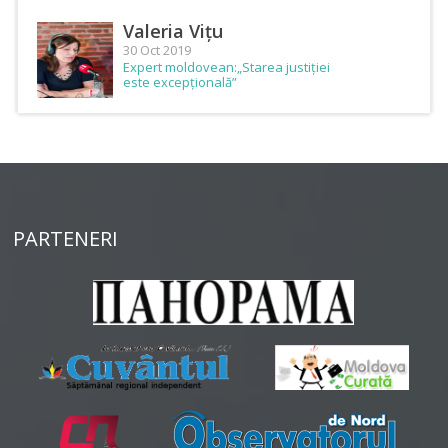
Valeria Vițu
30 Oct 2019
Expert moldovean:„Starea justiției
este excepțională”
PARTENERI