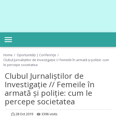
menu
Home
Oportunități | Conferinţe
Clubul Jurnaliștilor de Investigație // Femeile în armată și poliție: cum
le percepe societatea
Clubul Jurnaliștilor de
Investigație // Femeile în
armată și poliție: cum le
percepe societatea
28 Oct 2019
3396 visits
remove_red_eye