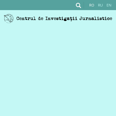
RO
RU
EN