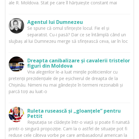
ale R. Moldova. Stat pe care îl hărțuiește constant mai
Agentul lui Dumnezeu
Se spune că omul sfințește locul. Fie el și
separatist. Cu-i pasă? Dar ce se întâmplă când un
slujbaș al lui Dumnezeu merge să sfințească ceva, iar în loc
Dreapta canibalizare și cavalerii tristelor
figuri din Moldova
Vria alegerilor le-a luat mințile politicienilor cu
pretenții prezidențiale de pe eșichierul de dreapta de la
Chișinău. Nimeni nu mai gândește în termeni rezonabili și
parcă toți au luat-o
Ruleta rusească și „gloanțele” pentru
Pettit
Reputația se clădește într-o viață și poate fi ruinată
printr-o singură propoziție. Cam la o astfel de situație pot fi
reduse cele câteva vorbe pe care ambasadorul american la