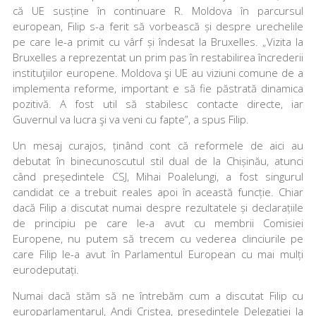
că UE susține în continuare R. Moldova în parcursul
european, Filip s­-a ferit să vorbească și despre urechelile
pe care le­-a primit cu vârf și îndesat la Bruxelles. „Vizita la
Bruxelles a reprezentat un prim pas în restabilirea încrederii
instituţiilor europene. Moldova şi UE au viziuni comune de a
implementa reforme, important e să fie păstrată dinamica
pozitivă. A fost util să stabilesc contacte directe, iar
Guvernul va lucra şi va veni cu fapte”, a spus Filip.
Un mesaj curajos, ținând cont că reformele de aici au
debutat în binecunoscutul stil dual de la Chișinău, atunci
când președintele CSJ, Mihai Poalelungi, a fost singurul
candidat ce a trebuit reales apoi în această funcție. Chiar
dacă Filip a discutat numai despre rezultatele și declarațiile
de principiu pe care le-­a avut cu membrii Comisiei
Europene, nu putem să trecem cu vederea clinciurile pe
care Filip le­-a avut în Parlamentul European cu mai mulți
eurodeputați.
Numai dacă stăm să ne întrebăm cum a discutat Filip cu
europarlamentarul, Andi Cristea, președintele Delegației la