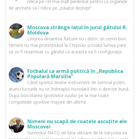
ridica pe cel mai înalt piedestal pentru ca organele
de anchetă să-l ridice pe „băiatul deștept”
Moscova strânge lațul în jurul gâtului R.
Moldova
Liniștea dinaintea furtunii nu-i deloc un semn bun.
Nimeni nu mai protestează la Chișinău și toată lumea pare
să se fi resemnat cu gândul că aceasta va fi configurația
Fotbalul ca armă politică în „Republica
Populară Marsilia”
Când sportul devine instrument de semnal politic,
atunci lucrurile nu se îndreaptă niciodată într-o direcție bună.
După boicotarea sportivilor rușilor pe la mai toate
competițiile sportive majore din ultima
Nimeni nu scapă de coatele ascuțite ale
Moscovei
Summitul NATO de luna viitoare de la Varșovia va