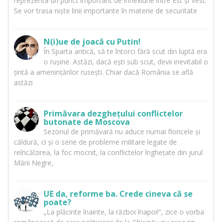
reprezenta un punct important de inflexiune între Est și Vest.
Se vor trasa niște linii importante în materie de securitate
N(i)ue de joacă cu Putin!
În Sparta antică, să te întorci fără scut din luptă era
o rușine. Astăzi, dacă ești sub scut, devii inevitabil o
țintă a amenințărilor rusești. Chiar dacă România se află
astăzi
Primăvara dezghețului conflictelor
butonate de Moscova
Sezonul de primăvară nu aduce numai floricele și
căldură, ci și o serie de probleme militare legate de
reîncălzirea, la foc mocnit, la conflictelor înghețate din jurul
Mării Negre,
UE da, reforme ba. Crede cineva că se
poate?
„La plăcinte înainte, la război înapoi!”, zice o vorba