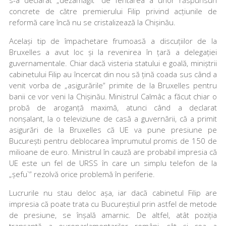
concrete de către premierului Filip privind acțiunile de
reformă care încă nu se cristalizează la Chișinău.
Același tip de împachetare frumoasă a discuțiilor de la
Bruxelles a avut loc și la revenirea în țară a delegației
guvernamentale. Chiar dacă visteria statului e goală, miniștrii
cabinetului Filip au încercat din nou să țină coada sus când a
venit vorba de „asigurările” primite de la Bruxelles pentru
banii ce vor veni la Chișinău. Ministrul Calmâc a făcut chiar o
probă de aroganță maximă, atunci când a declarat
nonșalant, la o televiziune de casă a guvernării, că a primit
asigurări de la Bruxelles că UE va pune presiune pe
București pentru deblocarea împrumutul promis de 150 de
milioane de euro. Ministrul în cauză are probabil impresia că
UE este un fel de URSS în care un simplu telefon de la
„șefu`” rezolvă orice problemă în periferie.
Lucrurile nu stau deloc așa, iar dacă cabinetul Filip are
impresia că poate trata cu Bucureștiul prin astfel de metode
de presiune, se înșală amarnic. De altfel, atât poziția
tranșantă a europarlamentarilor români, cât și cea a