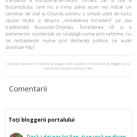
Bucureștiului, care nu a trimis până acum nici măcar un
secretar de stat la Chișinău pentru o simplă vizită de lucru
spune multe și despre „restabilirea încrederii” pe axa
tradițională București-Chișinău. Încrederea UE și a
partenerilor occidentali se recâștigă numai prin reforme, nu
se restabilește numai prin declarații politice, se aude
domnule Filip?
Opiniile exprimate în rubrica de bloguri sunt asumate în totalitate de bloggeri şi nu
reprezintă neapărat poziţia CIJM.
Comentarii
Toți bloggerii portalului
Dacă-i dai nas lui Ilan, ți se urcă pe divan