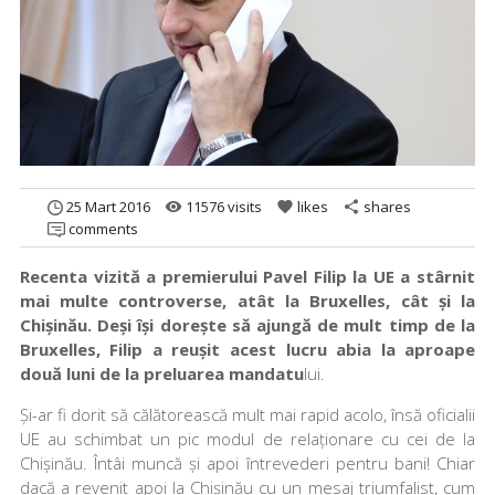
25 Mart 2016
11576 visits
likes
shares
remove_red_eye
favorite
share
comments
Recenta vizită a premierului Pavel Filip la UE a stârnit
mai multe controverse, atât la Bruxelles, cât și la
Chișinău. Deși își dorește să ajungă de mult timp de la
Bruxelles, Filip a reușit acest lucru abia la aproape
două luni de la preluarea mandatu
lui.
Și­-ar fi dorit să călătorească mult mai rapid acolo, însă oficialii
UE au schimbat un pic modul de relaționare cu cei de la
Chișinău. Întâi muncă și apoi întrevederi pentru bani! Chiar
dacă a revenit apoi la Chișinău cu un mesaj triumfalist, cum