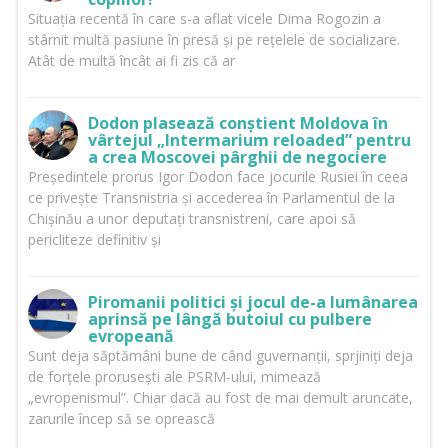
Situația recentă în care s-a aflat vicele Dima Rogozin a
stârnit multă pasiune în presă și pe rețelele de socializare.
Atât de multă încât ai fi zis că ar
Dodon plasează conștient Moldova în
vârtejul „Intermarium reloaded” pentru
a crea Moscovei pârghii de negociere
Președintele prorus Igor Dodon face jocurile Rusiei în ceea
ce privește Transnistria și accederea în Parlamentul de la
Chișinău a unor deputați transnistreni, care apoi să
pericliteze definitiv și
Piromanii politici și jocul de-a lumânarea
aprinsă pe lângă butoiul cu pulbere
evropeană
Sunt deja săptămâni bune de când guvernanții, sprjiniți deja
de forțele prorusești ale PSRM-ului, mimează
„evropenismul”. Chiar dacă au fost de mai demult aruncate,
zarurile încep să se oprească