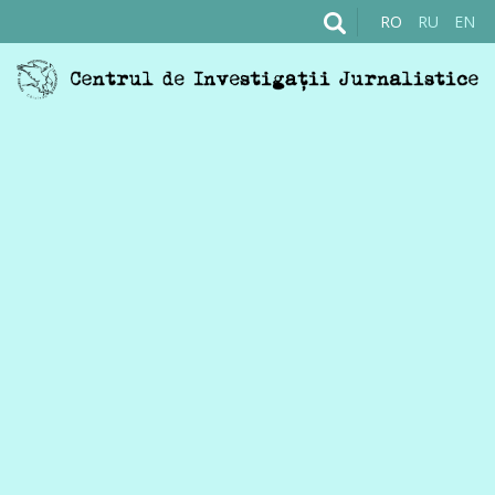
RO
RU
EN