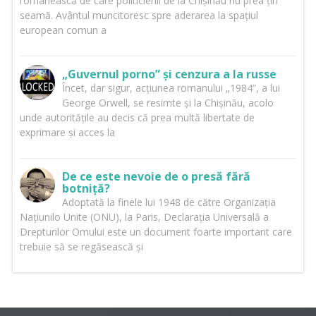
românească de care politicienii de la Chișinău nu prea țin
seamă. Avântul muncitoresc spre aderarea la spațiul
european comun a
„Guvernul porno” și cenzura a la russe
Încet, dar sigur, acțiunea romanului „1984”, a lui
George Orwell, se resimte și la Chișinău, acolo
unde autoritățile au decis că prea multă libertate de
exprimare și acces la
De ce este nevoie de o presă fără
botniță?
Adoptată la finele lui 1948 de către Organizația
Națiunilo Unite (ONU), la Paris, Declarația Universală a
Drepturilor Omului este un document foarte important care
trebuie să se regăsească și