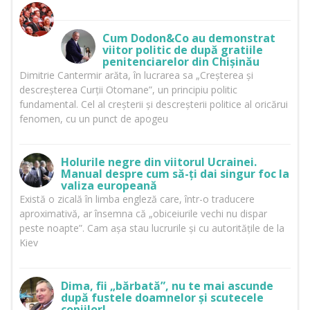
Cum Dodon&Co au demonstrat
viitor politic de după gratiile
penitenciarelor din Chișinău
Dimitrie Cantermir arăta, în lucrarea sa „Creșterea și
descreșterea Curții Otomane”, un principiu politic
fundamental. Cel al creșterii și descreșterii politice al oricărui
fenomen, cu un punct de apogeu
Holurile negre din viitorul Ucrainei.
Manual despre cum să-ți dai singur foc la
valiza europeană
Există o zicală în limba engleză care, într-o traducere
aproximativă, ar însemna că „obiceiurile vechi nu dispar
peste noapte”. Cam așa stau lucrurile și cu autoritățile de la
Kiev
Dima, fii „bărbată”, nu te mai ascunde
după fustele doamnelor și scutecele
copiilor!