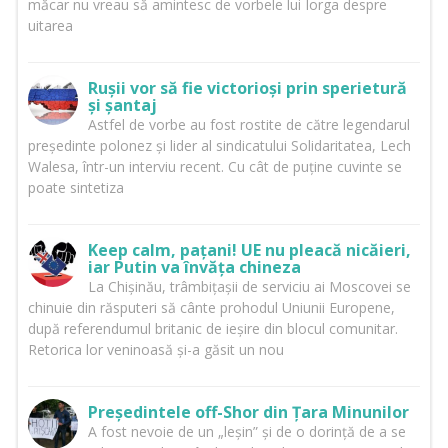
măcar nu vreau să amintesc de vorbele lui Iorga despre
uitarea
Rușii vor să fie victorioși prin sperietură
și șantaj
Astfel de vorbe au fost rostite de către legendarul
președinte polonez și lider al sindicatului Solidaritatea, Lech
Walesa, într-un interviu recent. Cu cât de puține cuvinte se
poate sintetiza
Keep calm, pațani! UE nu pleacă nicăieri,
iar Putin va învăța chineza
La Chișinău, trâmbițașii de serviciu ai Moscovei se
chinuie din răsputeri să cânte prohodul Uniunii Europene,
după referendumul britanic de ieșire din blocul comunitar.
Retorica lor veninoasă și-a găsit un nou
Președintele off-Shor din Țara Minunilor
A fost nevoie de un „leșin” și de o dorință de a se