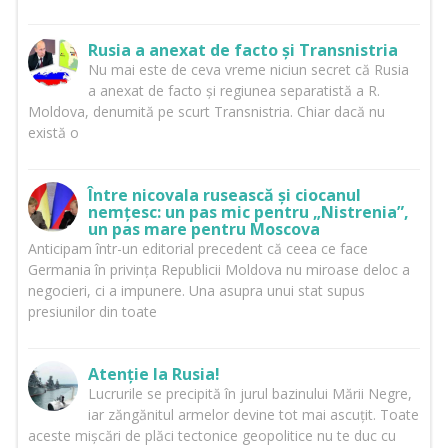
Rusia a anexat de facto și Transnistria
Nu mai este de ceva vreme niciun secret că Rusia
a anexat de facto și regiunea separatistă a R.
Moldova, denumită pe scurt Transnistria. Chiar dacă nu
există o
Între nicovala rusească și ciocanul
nemțesc: un pas mic pentru „Nistrenia”,
un pas mare pentru Moscova
Anticipam într-un editorial precedent că ceea ce face
Germania în privința Republicii Moldova nu miroase deloc a
negocieri, ci a impunere. Una asupra unui stat supus
presiunilor din toate
Atenție la Rusia!
Lucrurile se precipită în jurul bazinului Mării Negre,
iar zăngănitul armelor devine tot mai ascuțit. Toate
aceste mișcări de plăci tectonice geopolitice nu te duc cu