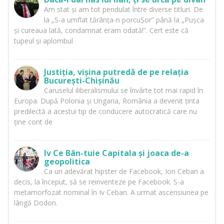
Am stat și am tot pendulat între diverse titluri. De
la „S-a umflat tărânța-n porcuȘor” până la „Pușca
și cureaua lată, condamnat eram odată!”. Cert este că
tupeul și aplombul
Justiția, vișina putredă de pe relația
București-Chișinău
Caruselul iliberalismului se învârte tot mai rapid în
Europa. După Polonia și Ungaria, România a devenit ținta
predilectă a acestui tip de conducere autocratică care nu
ține cont de
Iv Ce Bân-tuie Capitala și joaca de-a
geopolitica
Ca un adevărat hipster de Facebook, Ion Ceban a
decis, la început, să se reinventeze pe Facebook. S-a
metamorfozat nominal în Iv Ceban. A urmat ascensiunea pe
lângă Dodon.