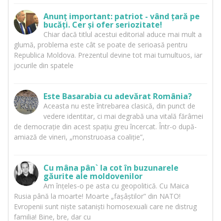
Anunț important: patriot - vând țară pe
bucăți. Cer și ofer seriozitate!
Chiar dacă titlul acestui editorial aduce mai mult a
glumă, problema este cât se poate de serioasă pentru
Republica Moldova. Prezentul devine tot mai tumultuos, iar
jocurile din spatele
Este Basarabia cu adevărat România?
Aceasta nu este întrebarea clasică, din punct de
vedere identitar, ci mai degrabă una vitală fărâmei
de democrație din acest spațiu greu încercat. Într-o după-
amiază de vineri, „monstruoasa coaliție”,
Cu mâna pân` la cot în buzunarele
găurite ale moldovenilor
Am înțeles-o pe asta cu geopolitică. Cu Maica
Rusia până la moarte! Moarte „fașâștilor” din NATO!
Evropenii sunt niște sataniști homosexuali care ne distrug
familia! Bine, bre, dar cu