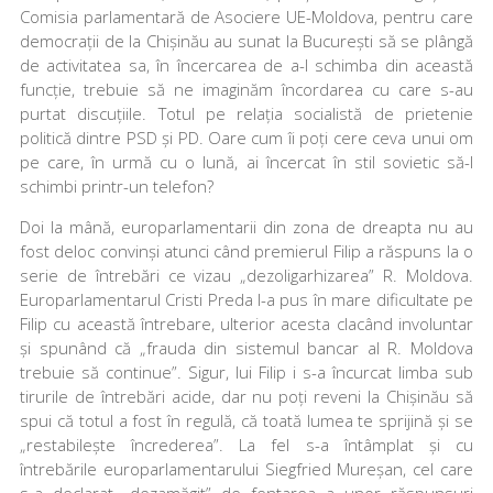
Comisia parlamentară de Asociere UE-­Moldova, pentru care
democrații de la Chișinău au sunat la București să se plângă
de activitatea sa, în încercarea de a-­l schimba din această
funcție, trebuie să ne imaginăm încordarea cu care s­-au
purtat discuțiile. Totul pe relația socialistă de prietenie
politică dintre PSD și PD. Oare cum îi poți cere ceva unui om
pe care, în urmă cu o lună, ai încercat în stil sovietic să­-l
schimbi printr­-un telefon?
Doi la mână, europarlamentarii din zona de dreapta nu au
fost deloc convinși atunci când premierul Filip a răspuns la o
serie de întrebări ce vizau „dezoligarhizarea” R. Moldova.
Europarlamentarul Cristi Preda l-­a pus în mare dificultate pe
Filip cu această întrebare, ulterior acesta clacând involuntar
și spunând că „frauda din sistemul bancar al R. Moldova
trebuie să continue”. Sigur, lui Filip i s­-a încurcat limba sub
tirurile de întrebări acide, dar nu poți reveni la Chișinău să
spui că totul a fost în regulă, că toată lumea te sprijină și se
„restabilește încrederea”. La fel s-­a întâmplat și cu
întrebările europarlamentarului Siegfried Mureșan, cel care
s-­a declarat „dezamăgit” de fentarea a unor răspunsuri