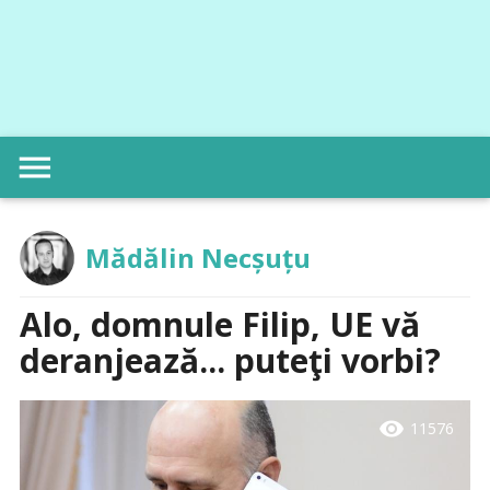
menu
Mădălin Necșuțu
Alo, domnule Filip, UE vă
deranjează... puteţi vorbi?
visibility
11576