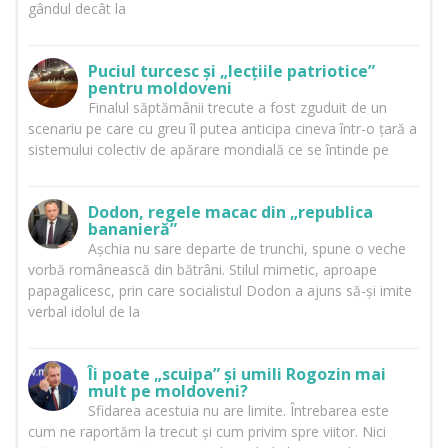
gândul decât la
Puciul turcesc și „lecțiile patriotice”
pentru moldoveni
Finalul săptămânii trecute a fost zguduit de un
scenariu pe care cu greu îl putea anticipa cineva într-o țară a
sistemului colectiv de apărare mondială ce se întinde pe
Dodon, regele macac din „republica
bananieră”
Așchia nu sare departe de trunchi, spune o veche
vorbă românească din bătrâni. Stilul mimetic, aproape
papagalicesc, prin care socialistul Dodon a ajuns să-și imite
verbal idolul de la
Îi poate „scuipa” și umili Rogozin mai
mult pe moldoveni?
Sfidarea acestuia nu are limite. Întrebarea este
cum ne raportăm la trecut și cum privim spre viitor. Nici