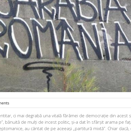
ents
ntitar, ci mai degrabă una vitală fărâmei de democrație din acest 
, bănuită de mulți de incest politic, și-a dat în sfârșit arama pe faț
eptomanice, au cântat de pe aceeași „partitură mixtă”. Chiar dacă, 