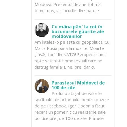
Moldova. Prezentul devine tot mai
tumultuos, iar jocurile din spatele
Cu mâna pân` la cot în
buzunarele găurite ale
moldovenilor
Am înțeles-o pe asta cu geopolitică. Cu
Maica Rusia până la moarte! Moarte
„fașâștilor” din NATO! Evropenii sunt
niște sataniști homosexuali care ne
distrug familia! Bine, bre, dar cu
Parastasul Moldovei de
100 de zile
Profund atașat de valorile
spirituale ale ortodoxiei pentru pozele
de pe Facebook, Igor Dodon a făcut
recent un pomelnic cu realizările sale
politice preț de 100 de zile. Primele