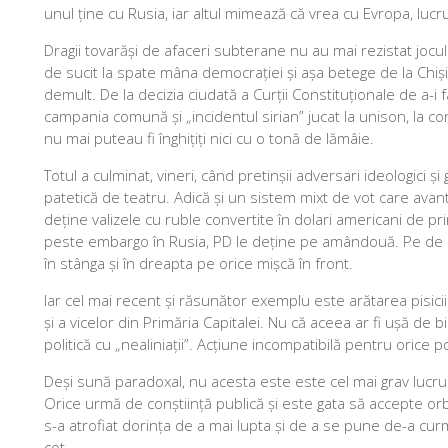
unul ține cu Rusia, iar altul mimează că vrea cu Evropa, lucru
Dragii tovarăși de afaceri subterane nu au mai rezistat joc
de sucit la spate mâna democrației și așa betege de la Chi
demult. De la decizia ciudată a Curții Constituționale de a-i 
campania comună și „incidentul sirian” jucat la unison, la con
nu mai puteau fi înghițiți nici cu o tonă de lămâie.
Totul a culminat, vineri, când pretinșii adversari ideologici ș
patetică de teatru. Adică și un sistem mixt de vot care avan
deține valizele cu ruble convertite în dolari americani de pri
peste embargo în Rusia, PD le deține pe amândouă. Pe de o p
în stânga și în dreapta pe orice mișcă în front.
Iar cel mai recent și răsunător exemplu este arătarea pisicii
și a vicelor din Primăria Capitalei. Nu că aceea ar fi ușă de b
politică cu „nealiniații”. Acțiune incompatibilă pentru ori
Deși sună paradoxal, nu acesta este este cel mai grav lucru.
Orice urmă de conștiință publică și este gata să accepte orbeșt
s-a atrofiat dorința de a mai lupta și de a se pune de-a c
cot.