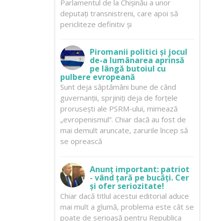
Parlamentul de la Chișinău a unor
deputați transnistreni, care apoi să
pericliteze definitiv și
Piromanii politici și jocul
de-a lumânarea aprinsă
pe lângă butoiul cu
pulbere evropeană
Sunt deja săptămâni bune de când
guvernanții, sprjiniți deja de forțele
prorusești ale PSRM-ului, mimează
„evropenismul”. Chiar dacă au fost de
mai demult aruncate, zarurile încep să
se oprească
Anunț important: patriot
- vând țară pe bucăți. Cer
și ofer seriozitate!
Chiar dacă titlul acestui editorial aduce
mai mult a glumă, problema este cât se
poate de serioasă pentru Republica