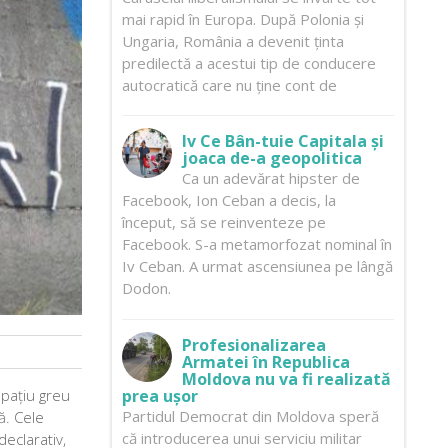
mai rapid în Europa. După Polonia și
Ungaria, România a devenit ținta
predilectă a acestui tip de conducere
autocratică care nu ține cont de
Iv Ce Bân-tuie Capitala și
joaca de-a geopolitica
Ca un adevărat hipster de
Facebook, Ion Ceban a decis, la
început, să se reinventeze pe
Facebook. S-a metamorfozat nominal în
Iv Ceban. A urmat ascensiunea pe lângă
Dodon.
Profesionalizarea
Armatei în Republica
Moldova nu va fi realizată
spațiu greu
prea ușor
Partidul Democrat din Moldova speră
ă. Cele
că introducerea unui serviciu militar
declarativ,