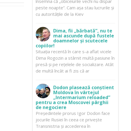
însemna că „obiceiurile vechi nu dispar
peste noapte”. Cam așa stau lucrurile și
cu autoritățile de la Kiev
Dima, fii „bărbată”, nu te
mai ascunde după fustele
doamnelor și scutecele
copiilor!
Situația recentă în care s-a aflat vicele
Dima Rogozin a stârnit multă pasiune în
presă și pe rețelele de socializare. Atât
de multă încât ai fi zis că ar
Dodon plasează conștient
Moldova în vârtejul
„Intermarium reloaded”
pentru a crea Moscovei pârghii
de negociere
Președintele prorus Igor Dodon face
jocurile Rusiei în ceea ce privește
Transnistria și accederea în