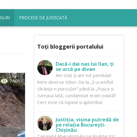
GURI
PROCESE DE JUDECATĂ
Toți bloggerii portalului
Dacă-i dai nas lui Ilan, ți
se urcă pe divan
Am stat și am tot pendulat
visibility
7401
între diverse titluri. De la „S-a umflat
tărânța-n porcuȘor” până la „Pușca și
cureaua lată, condamnat eram odată!”.
Cert este că tupeul și aplombul
Justiția, vișina putredă de
pe relația București-
Chișinău
Caruselul iliberalismului se învârte tot