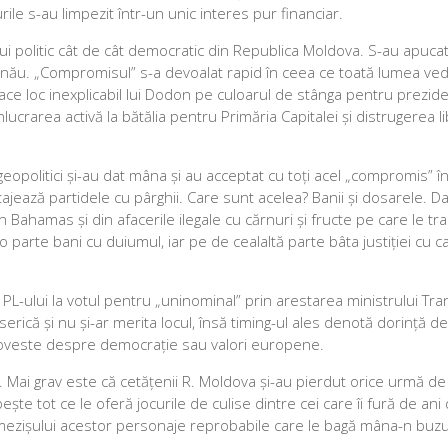
rile s-au limpezit într-un unic interes pur financiar.
ului politic cât de cât democratic din Republica Moldova. S-au apuc
șinău. „Compromisul” s-a devoalat rapid în ceea ce toată lumea ve
face loc inexplicabil lui Dodon pe culoarul de stânga pentru preziden
lucrarea activă la bătălia pentru Primăria Capitalei și distrugerea li
i geopolitici și-au dat mâna și au acceptat cu toți acel „compromis” 
tajează partidele cu pârghii. Care sunt acelea? Banii și dosarele. 
n Bahamas și din afacerile ilegale cu cărnuri și fructe pe care le t
arte bani cu duiumul, iar pe de cealaltă parte bâta justiției cu ca
 PL-ului la votul pentru „uninominal” prin arestarea ministrului Tra
iserică și nu și-ar merita locul, însă timing-ul ales denotă dorință de
ce poveste despre democrație sau valori europene.
 Mai grav este că cetățenii R. Moldova și-au pierdut orice urmă de
e tot ce le oferă jocurile de culise dintre cei care îi fură de ani de
urmezișului acestor personaje reprobabile care le bagă mâna-n buz