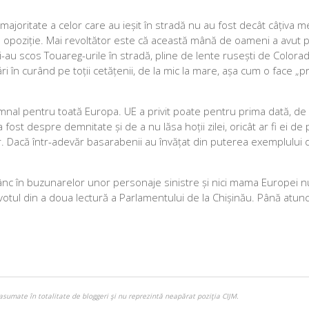
majoritate a celor care au ieșit în stradă nu au fost decât câțiva m
e de opoziție. Mai revoltător este că această mână de oameni a avut 
 și-au scos Touareg-urile în stradă, pline de lente rusești de Colorad
lări în curând pe toții cetățenii, de la mic la mare, așa cum o face „
mnal pentru toată Europa. UE a privit poate pentru prima dată, de
t despre demnitate și de a nu lăsa hoții zilei, oricât ar fi ei de p
lor lor. Dacă într-adevăr basarabenii au învățat din puterea exemplului
.
nc în buzunarelor unor personaje sinistre și nici mama Europei n
votul din a doua lectură a Parlamentului de la Chișinău. Până atun
asumate în totalitate de bloggeri şi nu reprezintă neapărat poziţia CIJM.