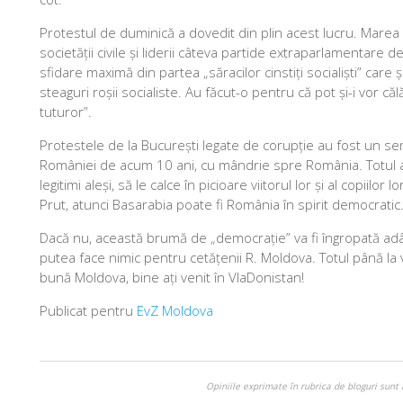
Protestul de duminică a dovedit din plin acest lucru. Marea 
societății civile și liderii câteva partide extraparlamentar
sfidare maximă din partea „săracilor cinstiți socialiști” care
steaguri roșii socialiste. Au făcut-o pentru că pot și-i vor că
tuturor”.
Protestele de la București legate de corupție au fost un se
României de acum 10 ani, cu mândrie spre România. Totul a fos
legitimi aleși, să le calce în picioare viitorul lor și al copii
Prut, atunci Basarabia poate fi România în spirit democratic
Dacă nu, această brumă de „democrație” va fi îngropată adâ
putea face nimic pentru cetățenii R. Moldova. Totul până la 
bună Moldova, bine ați venit în VlaDonistan!
Publicat pentru
EvZ Moldova
Opiniile exprimate în rubrica de bloguri sunt 