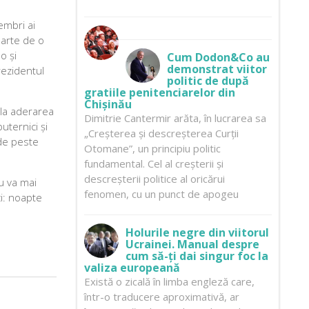
embri ai
parte de o
o și
Cum Dodon&Co au
demonstrat viitor
prezidentul
politic de după
gratiile penitenciarelor din
Chișinău
 la aderarea
Dimitrie Cantermir arăta, în lucrarea sa
uternici și
„Creșterea și descreșterea Curții
 de peste
Otomane”, un principiu politic
fundamental. Cel al creșterii și
descreșterii politice al oricărui
u va mai
fenomen, cu un punct de apogeu
ci: noapte
Holurile negre din viitorul
Ucrainei. Manual despre
cum să-ți dai singur foc la
valiza europeană
Există o zicală în limba engleză care,
într-o traducere aproximativă, ar