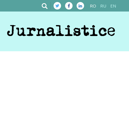
RO
RU
EN