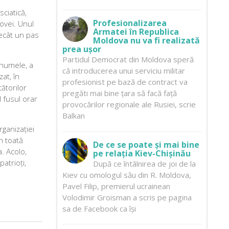
sciatică,
Profesionalizarea
ovei. Unul
Armatei în Republica
decât un pas
Moldova nu va fi realizată
prea ușor
Partidul Democrat din Moldova speră
 numele, a
că introducerea unui serviciu militar
at, în
profesionist pe bază de contract va
cătorilor
pregăti mai bine țara să facă față
 fusul orar
provocărilor regionale ale Rusiei, scrie
Balkan
rganizației
n toată
De ce se poate și mai bine
. Acolo,
pe relația Kiev-Chișinău
atrioți,
După ce întâlnirea de joi de la
Kiev cu omologul său din R. Moldova,
Pavel Filip, premierul ucrainean
Volodimir Groisman a scris pe pagina
sa de Facebook ca își