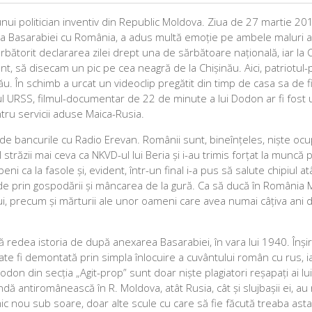
ui politician inventiv din Republic Moldova. Ziua de 27 martie 20
a Basarabiei cu România, a adus multă emoție pe ambele maluri al
ărbătorit declararea zilei drept una de sărbătoare națională, iar la 
nt, să disecam un pic pe cea neagră de la Chișinău. Aici, patriotul-
u. În schimb a urcat un videoclip pregătit din timp de casa sa de fi
 URSS, filmul-documentar de 22 de minute a lui Dodon ar fi fost 
ntru servicii aduse Maica-Rusia.
 bancurile cu Radio Erevan. Românii sunt, bineînțeles, niște ocu
 străzii mai ceva ca NKVD-ul lui Beria și i-au trimis forțat la muncă p
 ca la fasole și, evident, într-un final i-a pus să salute chipiul at
le de prin gospodării și mâncarea de la gură. Ca să ducă în România
xului, precum și mărturii ale unor oameni care avea numai câțiva ani d
 să redea istoria de după anexarea Basarabiei, în vara lui 1940. Înși
ate fi demontată prin simpla înlocuire a cuvântului român cu rus, i
odon din secția „Agit-prop” sunt doar niște plagiatori reșapați ai lu
dă antiromânească în R. Moldova, atât Rusia, cât și slujbașii ei, a
ic nou sub soare, doar alte scule cu care să fie făcută treaba ast