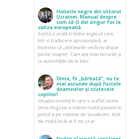
Holurile negre din viitorul
Ucrainei. Manual despre
cum să-ți dai singur foc la
valiza europeană
Există o zicală în limba engleză care,
într-o traducere aproximativă, ar
însemna că „obiceiurile vechi nu dispar
peste noapte”. Cam așa stau lucrurile și
cu autoritățile de la Kiev
Dima, fii „bărbată”, nu te
mai ascunde după fustele
doamnelor și scutecele
copiilor!
Situația recentă în care s-a aflat vicele
Dima Rogozin a stârnit multă pasiune în
presă și pe rețelele de socializare. Atât
de multă încât ai fi zis că ar
Dodon plasează conștient