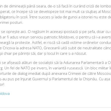
 Putin de dimineață până seara, de-o să facă în curând criză de lombo
disperat, ce începe să se developeze tot mai mult ca slujbaș al Mosc
ligatoriu în școli. Între succes și lada de gunoi a istoriei nu este 
rimei posturi.
 se oprește aici. O regăsim în aceeași ipostază și pe șefa, doar cu
ar fi adus vreun serviciu patriotic Moldovei, ci pentru că i-a avertiz
 meargă la proteste. Astfel, ei riscă să cadă victime ordinelor condu
de Cricova la adresa NATO, Greceanîi uită subit de neutralitate când
chiar pe părinții săi, dar și locul în care s-a născut.
i se afișează alături de socialiștii săi la Adunarea Parlamentară a O
g. Un fel de NATO pe invers, în variantă rusească. Un bloc militar î
aporturile de dialog imediat după anexarea Crimeei de către Moscova
au pus pe înjurat Guvernul și Parlamentul de la Chișinău. Cu așa p
or!
oldova