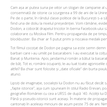
Cam așa ar putea suna pe viitor un slogan de campanie al un
consemnată de istorie ca scurgerea a 99 de ani de la Unire
Pe de o parte, în rândul clasei politice de la București s-a s
fiind una de doliu la nivelul președinției. Vom rămâne, evide
Dodon, a coborât drapelul tricolor în berna Facebook-ului să
colaborare cu Moskva Film. Pentru propaganda de pe timpul
blockbuster. Ba chiar ar fi putut primi și niscaiva medalii pe
Tot filmul cocoțat de Dodon pe pagina sa este semn demn de
barbari care i-au umilit pe basarabeni. I-au executat la colțul
Banat și Muntenia. Apoi, jandarmul român a bătut la basarabeni
de băț. Tot ei, românii ocupanți, le-au luat toate agoniseli
altfel? Ba chiar sunt folosite și „date oficiale” din burta pi
atunci.
Lipsiți de imaginație, socialiștii lui Dodon nu au făcut decât
„fapte istorice”, așa cum spuneam în stilul Radio Erevan, po
geografiei României cu cea a URSS de după `40. Acoliții lui D
Până și pseudo-istoricii sunt aceiași. În materie de propagan
cantonați în aceleași minciuni de acum peste 75 de ani. Nim