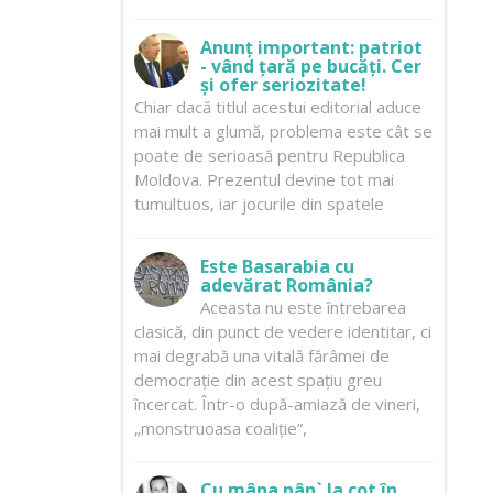
Anunț important: patriot
- vând țară pe bucăți. Cer
și ofer seriozitate!
Chiar dacă titlul acestui editorial aduce
mai mult a glumă, problema este cât se
poate de serioasă pentru Republica
Moldova. Prezentul devine tot mai
tumultuos, iar jocurile din spatele
Este Basarabia cu
adevărat România?
Aceasta nu este întrebarea
clasică, din punct de vedere identitar, ci
mai degrabă una vitală fărâmei de
democrație din acest spațiu greu
încercat. Într-o după-amiază de vineri,
„monstruoasa coaliție”,
Cu mâna pân` la cot în