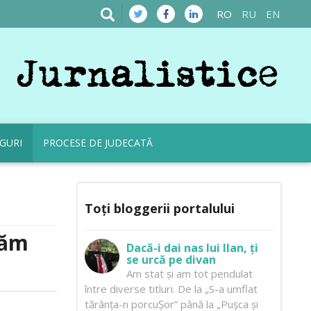
RO
RU
EN
GURI
PROCESE DE JUDECATĂ
Toți bloggerii portalului
răm
Dacă-i dai nas lui Ilan, ți
se urcă pe divan
Am stat și am tot pendulat
între diverse titluri. De la „S-a umflat
tărânța-n porcuȘor” până la „Pușca și