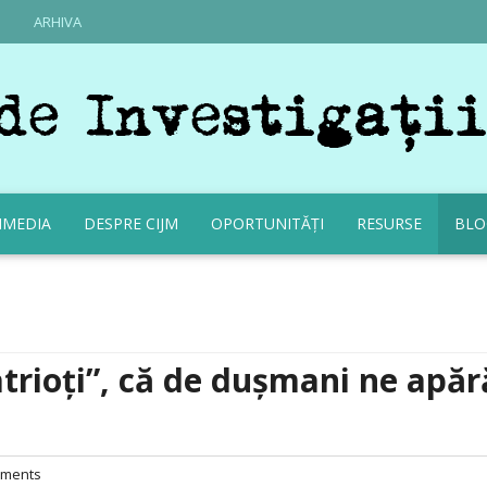
ARHIVA
IMEDIA
DESPRE CIJM
OPORTUNITĂȚI
RESURSE
BLO
trioți”, că de dușmani ne apă
ments