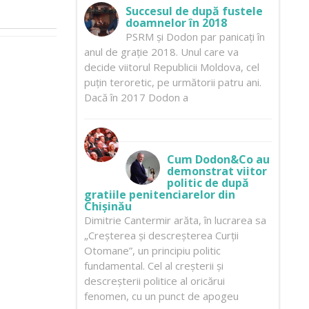
Succesul de după fustele
doamnelor în 2018
PSRM și Dodon par panicați în
anul de grație 2018. Unul care va
decide viitorul Republicii Moldova, cel
puțin teroretic, pe următorii patru ani.
Dacă în 2017 Dodon a
Cum Dodon&Co au
demonstrat viitor
politic de după
gratiile penitenciarelor din
Chișinău
Dimitrie Cantermir arăta, în lucrarea sa
„Creșterea și descreșterea Curții
Otomane”, un principiu politic
fundamental. Cel al creșterii și
descreșterii politice al oricărui
fenomen, cu un punct de apogeu