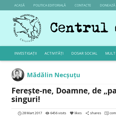
ACASĂ
POLITICA EDITORIALĂ
CONTACTE
DONEAZĂ
INVESTIGAȚII
ACTIVITĂȚI
DOSAR SOCIAL
MULT
Mădălin Necșuțu
Ferește-ne, Doamne, de „pa
singuri!
28 Mart 2017
6456 visits
likes
shares
com
remove_red_eye
favorite
share