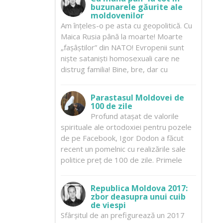
buzunarele găurite ale
moldovenilor
Am înțeles-o pe asta cu geopolitică. Cu
Maica Rusia până la moarte! Moarte
„fașâștilor” din NATO! Evropenii sunt
niște sataniști homosexuali care ne
distrug familia! Bine, bre, dar cu
Parastasul Moldovei de
100 de zile
Profund atașat de valorile
spirituale ale ortodoxiei pentru pozele
de pe Facebook, Igor Dodon a făcut
recent un pomelnic cu realizările sale
politice preț de 100 de zile. Primele
Republica Moldova 2017:
zbor deasupra unui cuib
de viespi
Sfârșitul de an prefigurează un 2017