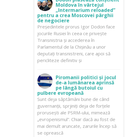
Moldova în vârtejul
„Intermarium reloaded”
pentru a crea Moscovei pârghii
de negociere
Președintele prorus Igor Dodon face
jocurile Rusiei în ceea ce privește
Transnistria și accederea în
Parlamentul de la Chișinău a unor
deputați transnistreni, care apoi să
pericliteze definitiv și
Piromanii politici și jocul
de-a lumânarea aprinsă
pe lângă butoiul cu
pulbere evropeană
Sunt deja săptămâni bune de când
guvernanții, sprjiniți deja de forțele
prorusești ale PSRM-ului, mimează
„evropenismul”. Chiar dacă au fost de
mai demult aruncate, zarurile încep să
se oprească