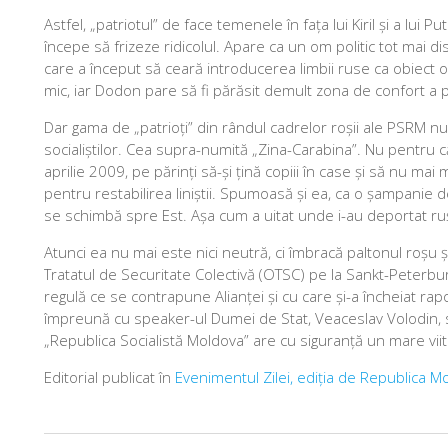
Astfel, „patriotul” de face temenele în fața lui Kiril și a lui
începe să frizeze ridicolul. Apare ca un om politic tot mai 
care a început să ceară introducerea limbii ruse ca obiect ob
mic, iar Dodon pare să fi părăsit demult zona de confort a p
Dar gama de „patrioți” din rândul cadrelor roșii ale PSRM nu
socialiștilor. Cea supra-numită „Zina-Carabina”. Nu pentru că 
aprilie 2009, pe părinți să-și țină copiii în case și să nu mai
pentru restabilirea liniștii. Spumoasă și ea, ca o șampanie 
se schimbă spre Est. Așa cum a uitat unde i-au deportat rușii 
Atunci ea nu mai este nici neutră, ci îmbracă paltonul roșu ș
Tratatul de Securitate Colectivă (OTSC) pe la Sankt-Peterbur
regulă ce se contrapune Alianței și cu care și-a încheiat r
împreună cu speaker-ul Dumei de Stat, Veaceslav Volodin, s-
„Republica Socialistă Moldova” are cu siguranță un mare viit
Editorial publicat în
Evenimentul Zilei, ediția de Republica M