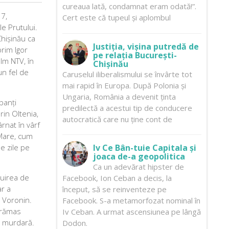
cureaua lată, condamnat eram odată!”.
17,
Cert este că tupeul și aplombul
e Prutului.
Chișinău ca
Justiția, vișina putredă de
prim Igor
pe relația București-
lm NTV, în
Chișinău
un fel de
Caruselul iliberalismului se învârte tot
mai rapid în Europa. După Polonia și
Ungaria, România a devenit ținta
panți
predilectă a acestui tip de conducere
rin Oltenia,
autocratică care nu ține cont de
ârnat în vârf
 Mare, cum
e zile pe
Iv Ce Bân-tuie Capitala și
joaca de-a geopolitica
Ca un adevărat hipster de
ruirea de
Facebook, Ion Ceban a decis, la
ar a
început, să se reinventeze pe
i Voronin.
Facebook. S-a metamorfozat nominal în
u rămas
Iv Ceban. A urmat ascensiunea pe lângă
a murdară.
Dodon.