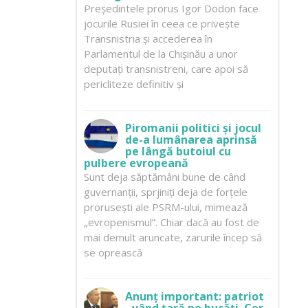
Președintele prorus Igor Dodon face
jocurile Rusiei în ceea ce privește
Transnistria și accederea în
Parlamentul de la Chișinău a unor
deputați transnistreni, care apoi să
pericliteze definitiv și
Piromanii politici și jocul
de-a lumânarea aprinsă
pe lângă butoiul cu
pulbere evropeană
Sunt deja săptămâni bune de când
guvernanții, sprjiniți deja de forțele
prorusești ale PSRM-ului, mimează
„evropenismul”. Chiar dacă au fost de
mai demult aruncate, zarurile încep să
se oprească
Anunț important: patriot