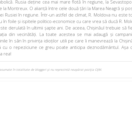
mbolică. Rusia deține cea mai mare flotă în regiune, la Sevastopo
e la Montreux. O alianță între cele două țări la Marea Neagră și posi
 Rusiei în regiune. Într-un astfel de climat, R. Moldova nu este t
eu în foile și ispitele politico-economice cu care vrea să ducă R. Mo
e derulată în ultimii șapte ani. De aceea, Chișinăul trebuie să fi
uația din vecinătăți. La toate acestea se mai adaugă și campani
ile în sân în privința idioților utili pe care îi manevrează la Chiși
ită cu o repeziciune ce greu poate anticipa deznodământul. Așa 
a rea!
asumate în totalitate de bloggeri şi nu reprezintă neapărat poziţia CIJM.