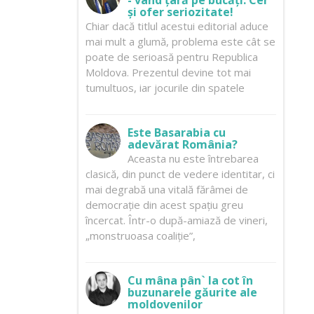
- vând țară pe bucăți. Cer
și ofer seriozitate!
Chiar dacă titlul acestui editorial aduce
mai mult a glumă, problema este cât se
poate de serioasă pentru Republica
Moldova. Prezentul devine tot mai
tumultuos, iar jocurile din spatele
Este Basarabia cu
adevărat România?
Aceasta nu este întrebarea
clasică, din punct de vedere identitar, ci
mai degrabă una vitală fărâmei de
democrație din acest spațiu greu
încercat. Într-o după-amiază de vineri,
„monstruoasa coaliție”,
Cu mâna pân` la cot în
buzunarele găurite ale
moldovenilor