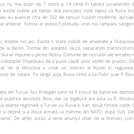
dus nu mai puțin de 7 morți și 14 răniți în tabără ucrainenilor î
p să existe numai pe hârtie. Mai periculos este faptul că Rusia î
a Kiev au avansat cifra de 702 de tancuri rusești moderne, aproap
ese artilerie. Acesta ar putea fi preludiu unei noi campanii sâng
liniștite nici aici. Există o stare vizibilă de anxietate a Tiraspolu
e la Berlin. Tocmai din această cauză, separatiștii transnistreni
năul ar impune-o peste Nistru. Corturile de recrutări ale armatei 
solicitările Chișinăului de a pune capăt unor astfel de practici.
at de la Moscova a creat un interes al Rusiei în regiunea 
i de votare. Pe lângă asta, Rusia Unită a lui Putin și-ar fi făcut
.
ația din Turcia. Aici, Erdogan pare să fi trecut de barierele democr
 puterea absolută. Bine, dar ce legătură are asta cu R. Moldov
 alianță regională a Turciei cu Rusia și Iran, două forțele ostile 
 și deține și a doua armată ca mărime din NATO, după SUA. De a
 inamic. De altfel, astăzi a venit anunțul chiar de la Kremlin, c