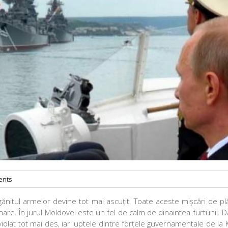
nts
ăngănitul armelor devine tot mai ascuțit. Toate aceste mișcări de pl
onare. În jurul Moldovei este un fel de calm de dinaintea furtunii. D
iolat tot mai des, iar luptele dintre forțele guvernamentale de la Ki