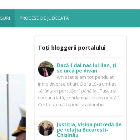
GURI
PROCESE DE JUDECATĂ
Toți bloggerii portalului
Dacă-i dai nas lui Ilan, ți
se urcă pe divan
Am stat și am tot pendulat
visibility
7336
între diverse titluri. De la „S-a umflat
tărânța-n porcuȘor” până la „Pușca și
cureaua lată, condamnat eram odată!”.
Cert este că tupeul și aplombul
Justiția, vișina putredă de
pe relația București-
Chișinău