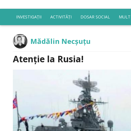
INVESTIGAȚII
ACTIVITĂȚI
DOSAR SOCIAL
MULT
Mădălin Necșuțu
Atenție la Rusia!