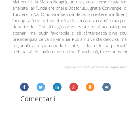
Mai precis, la Marea Neagră, un oraș cu o semnificație si
anexată, iar Turcia are cheile Bosforului, grație Convenției d
Turciei din NATO nu va însemna decât o creștere a influenței
înconjurată de forța militară a Rusiei care va cântări mai gr
departe de UE și să tragă cortina peste toată această povest
scenarii mai puțin favorabile și să cântărească bine sit
prezidențială ce va să vină, iar Rusia nu va sta deloc cu mâin
regională este pe repede-înainte, iar lucrurile se precip
trebuie să fie cuvântul de ordine. Paza bună, trece primejdi
Opiniile exprimate în rubrica de bloguri sunt 
Comentarii