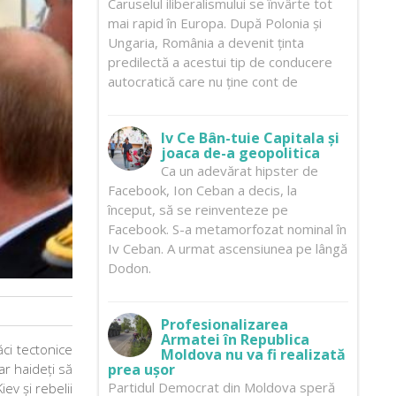
Caruselul iliberalismului se învârte tot
mai rapid în Europa. După Polonia și
Ungaria, România a devenit ținta
predilectă a acestui tip de conducere
autocratică care nu ține cont de
Iv Ce Bân-tuie Capitala și
joaca de-a geopolitica
Ca un adevărat hipster de
Facebook, Ion Ceban a decis, la
început, să se reinventeze pe
Facebook. S-a metamorfozat nominal în
Iv Ceban. A urmat ascensiunea pe lângă
Dodon.
Profesionalizarea
Armatei în Republica
ăci tectonice
Moldova nu va fi realizată
ar haideți să
prea ușor
Partidul Democrat din Moldova speră
ev și rebelii