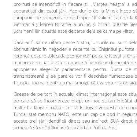
pro-ruși se intensifică în fiecare zi. „Marțea neagră” a a
separatiștii din estul țării. Acordurile de la Minsk înce
campanie de concentrare de trupe. Oficialii militari de l
Germania și Marea Britanie la un loc, și circa 1.000 de pi
ucraineni, iar situația este departe de a se calma pe viitor.
Dacă ar fi să ne uităm peste Nistru, lucrurile nu sunt deloc 
obținut nimic în negocierile recente cu Chișinăul purtate d
retorică despre „blocada economică” pe care Kievul și Chiși
mai prezente, iar Rusia nu pare să fie măcar deranjată de 
apropierea alegerilor parlamentare pentru Duma de st
transnistreană și se pare că vor fi deschise numeroase secți
Tiraspol, tocmai pentru a mai smulge câteva voturi și de aici
Cireașa de pe tort în actualul climat internațional este situ
pe cale să se încornoreze drept un nou sultan îmbătat de
mulți? Pe lângă situația internă, Erdogan vorbește de o nouă
Turcia, stat membru NATO, este un cap de pod în regiune
aceste trei țări identifică direct sau indirect, SUA drept
urmează să se întâlnească curând cu Putin la Soci.