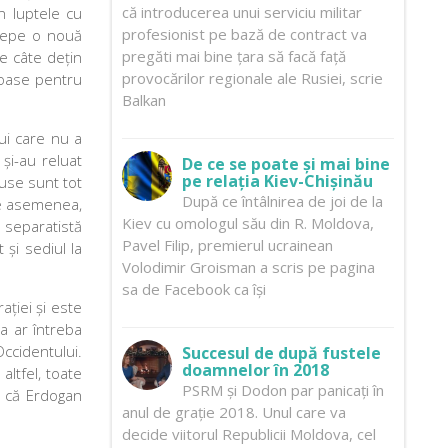
că introducerea unui serviciu militar
n luptele cu
profesionist pe bază de contract va
ncepe o nouă
pregăti mai bine țara să facă față
e câte dețin
provocărilor regionale ale Rusiei, scrie
eroase pentru
Balkan
lui care nu a
 și-au reluat
De ce se poate și mai bine
pe relația Kiev-Chișinău
ruse sunt tot
După ce întâlnirea de joi de la
 De asemenea,
Kiev cu omologul său din R. Moldova,
separatistă
Pavel Filip, premierul ucrainean
 și sediul la
Volodimir Groisman a scris pe pagina
sa de Facebook ca își
ației și este
a ar întreba
Occidentului.
Succesul de după fustele
doamnelor în 2018
ltfel, toate
PSRM și Dodon par panicați în
um că Erdogan
anul de grație 2018. Unul care va
decide viitorul Republicii Moldova, cel