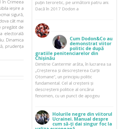
l în Crimeea
puțin teroretic, pe următorii patru ani.
bila ieșire a
Dacă în 2017 Dodon a
ocmai sigură,
ldova cât mai
e pregătit de
a electorală
Cum Dodon&Co au
nău. Dinamica
demonstrat viitor
că, prudența
politic de după
gratiile penitenciarelor din
Chișinău
Dimitrie Cantermir arăta, în lucrarea sa
„Creșterea și descreșterea Curții
Otomane”, un principiu politic
fundamental. Cel al creșterii și
descreșterii politice al oricărui
fenomen, cu un punct de apogeu
Holurile negre din viitorul
Ucrainei. Manual despre
cum să-ți dai singur foc la
valiza europeană