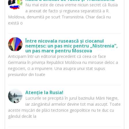
Nu mai este de ceva vreme niciun secret că Rusia
a anexat de facto și regiunea separatistă a R.
Moldova, denumită pe scurt Transnistria. Chiar dacă nu
există o
Între nicovala rusească și ciocanul
nemțesc: un pas mic pentru „Nistrenia”,
un pas mare pentru Moscova
Anticipam într-un editorial precedent că ceea ce face
Germania în privința Republicii Moldova nu miroase deloc a
negocieri, ci a impunere. Una asupra unui stat supus
presiunilor din toate
Atenție la Rusia!
Lucrurile se precipită în jurul bazinului Mării Negre,
iar zăngănitul armelor devine tot mai ascuțit. Toate
aceste mișcări de plăci tectonice geopolitice nu te duc cu
gândul decât la