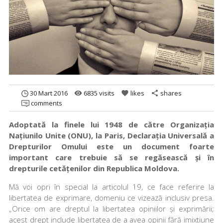
30 Mart 2016
6835 visits
likes
shares
remove_red_eye
favorite
share
comments
Adoptată la finele lui 1948 de către Organizația
Națiunilo Unite (ONU), la Paris, Declarația Universală a
Drepturilor Omului este un document foarte
important care trebuie să se regăsească și în
drepturile cetățenilor din Republica Moldova.
Mă voi opri în special la articolul 19, ce face referire la
libertatea de exprimare, domeniu ce vizează inclusiv presa.
„Orice om are dreptul la libertatea opiniilor și exprimării;
acest drept include libertatea de a avea opinii fără imixtiune