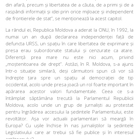
din afară, precum și libertatea de a căuta, de a primi și de a
raspândi informații și idei prin orice mijloace și independent
de frontierele de stat”, se menționează la acest capitol.
La rândul ei, Republica Moldova a aderat la ONU, în 1992, la
numai un an după declararea independenței față de
defuncta URSS, un spațiu în care libertatea de exprimare și
presa erau subordonate statului și cenzurate ca atare.
Diferență prea mare nu este nici acum, privind
„moștenitoarea de drept”. Astăzi, în R. Moldova, s-a ajuns
într-o situație similară, deși cârmuitorii spun că vor să
îndrepte țara spre un spațiu al democrației de tip
occidental, acolo unde presa joacă un rol foarte important în
apărarea acestor valori fundamentale. Ceea ce s-a
întâmplat săptămâna trecută la Parlamentul Republicii
Moldova, acolo unde un grup de jurnaliști au protestat
pentru îngrădirea accesului la ședintele Parlamentului, este
revoltător. Așa vor actualii parlamentari să meargă în
Europa? Cu ușile închise în nas jurnaliștilor la ședintele
Legislativului care ar trebui să fie publice și în interesul
cetățeanului?