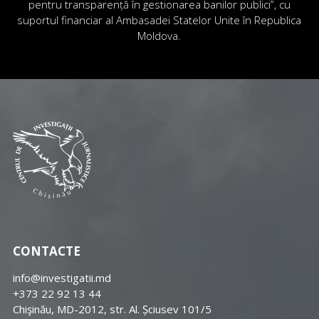
pentru transparență în gestionarea banilor publici”, cu
suportul financiar al Ambasadei Statelor Unite în Republica
Moldova.
CONTACTE
info@investigatii.md
+373 22 92 13 44
Chişinău, MD-2012, str. Al. Șciusev 101/5