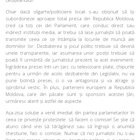
Chiar dacă oligarhii/politicienii locali s-au obișnuit să își
subordoneze aproape total presa din Republica Moldova,
cred ca toți cei din Parlament, care conduc direct sau
indirect instituții media, ar trebui să lase jurnaliștii să poată
transmite ceea ce se întâmpla la locurile de muncă ale
domniilor lor. Dezbaterea și jocul politic trebuie să devină
unele transparente, iar asumarea unor poziții trebuie să
poată fi urmărită de jurnalistul prezent la acel eveniment.
Îngrădirea presei într-un țarc cu televizoare plate, chipurile
pentru a urmări de acolo dezbaterile din Legislativ, nu va
pune botniță presei, ci o va antagoniza și va atrage și
oprobriul vestic. În plus, partenerii europeni ai Republicii
Moldova, care din păcate sunt și sponsorii acestei țări,
urmăresc atent și astfel de aspecte.
Așa-zisa soluție a venit imediat din partea parlametarilor în
ceea ce privește protestele: să facem o comisie! Se știe că
atunci când vrei să tărăgănezi sau să îngropi o anumită
chestiune, faci o comisie. Numai că nici jurnaliștii nu s-au
lăsat mai prejos, obișnuiți cu practicile politice, și au propus