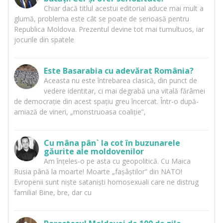
Chiar dacă titlul acestui editorial aduce mai mult a
glumă, problema este cât se poate de serioasă pentru
Republica Moldova. Prezentul devine tot mai tumultuos, iar
jocurile din spatele
Este Basarabia cu adevărat România?
Aceasta nu este întrebarea clasică, din punct de
vedere identitar, ci mai degrabă una vitală fărâmei
de democrație din acest spațiu greu încercat. Într-o după-
amiază de vineri, „monstruoasa coaliție”,
Cu mâna pân` la cot în buzunarele
găurite ale moldovenilor
Am înțeles-o pe asta cu geopolitică. Cu Maica
Rusia până la moarte! Moarte „fașâștilor” din NATO!
Evropenii sunt niște sataniști homosexuali care ne distrug
familia! Bine, bre, dar cu