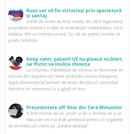
Rușii vor să fie victorioși prin sperietură
și șantaj
Astfel de vorbe au fost rostite de către legendarul
președinte polonez și lider al sindicatului Solidaritatea, Lech
Walesa, într-un interviu recent. Cu cât de puține cuvinte se
poate sintetiza
Keep calm, pațani! UE nu pleacă nicăieri,
iar Putin va învăța chineza
La Chișinău, trâmbițașii de serviciu ai Moscovei se
chinuie din răsputeri să cânte prohodul Uniunii Europene,
după referendumul britanic de ieșire din blocul comunitar.
Retorica lor veninoasă și-a găsit un nou
Președintele off-Shor din Țara Minunilor
A fost nevoie de un „leșin” și de o dorință de a se
ridica pe cel mai înalt piedestal pentru ca organele
de anchetă să-l ridice pe „băiatul deștept”