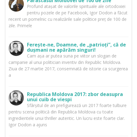
Parastasul Moldovei de 100 de zile
Profund atașat de valorile spirituale ale ortodoxiei
pentru pozele de pe Facebook, Igor Dodon a făcut
recent un pomelnic cu realizările sale politice preț de 100 de
zile. Primele
Ferește-ne, Doamne, de „patrioți”, că de
dușmani ne apărăm singuri!
Cam așa ar putea suna pe viitor un slogan de
campanie al unui politician inventiv din Republic Moldova.
Ziua de 27 martie 2017, consemnată de istorie ca scurgerea
a
Republica Moldova 2017: zbor deasupra
unui cuib de viespi
Sfârșitul de an prefigurează un 2017 foarte tulbure
pentru scena politică din Republica Moldova cu toate
ingredientele unui thriller autentic. Un lucru este foarte clar.
Igor Dodon a ajuns