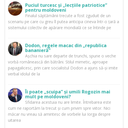
Puciul turcesc și „lecțiile patriotice”
pentru moldoveni
Finalul săptămânii trecute a fost zguduit de un
scenariu pe care cu greu îl putea anticipa cineva într-o țară a
sistemului colectiv de apărare mondială ce se întinde pe
Dodon, regele macac din „republica
bananieră”
Așchia nu sare departe de trunchi, spune o veche
vorbă românească din bătrâni. Stilul mimetic, aproape
papagalicesc, prin care socialistul Dodon a ajuns să-și imite
verbal idolul de la
Îi poate „scuipa” și umili Rogozin mai
mult pe moldoveni?
Sfidarea acestuia nu are limite. Întrebarea este
cum ne raportăm la trecut și cum privim spre viitor. Nici
măcar nu vreau să amintesc de vorbele lui Iorga despre
uitarea