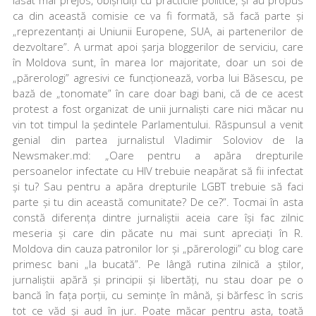
ca din această comisie ce va fi formată, să facă parte și
„reprezentanți ai Uniunii Europene, SUA, ai partenerilor de
dezvoltare”. A urmat apoi șarja bloggerilor de serviciu, care
în Moldova sunt, în marea lor majoritate, doar un soi de
„părerologi” agresivi ce funcționează, vorba lui Băsescu, pe
bază de „tonomate” în care doar bagi bani, că de ce acest
protest a fost organizat de unii jurnaliști care nici măcar nu
vin tot timpul la ședintele Parlamentului. Răspunsul a venit
genial din partea jurnalistul Vladimir Soloviov de la
Newsmaker.md: „Oare pentru a apăra drepturile
persoanelor infectate cu HIV trebuie neapărat să fii infectat
și tu? Sau pentru a apăra drepturile LGBT trebuie să faci
parte și tu din această comunitate? De ce?”. Tocmai în asta
constă diferența dintre jurnaliștii aceia care își fac zilnic
meseria și care din păcate nu mai sunt apreciați în R.
Moldova din cauza patronilor lor și „părerologii” cu blog care
primesc bani „la bucată”. Pe lângă rutina zilnică a știlor,
jurnaliștii apără și principii și libertăți, nu stau doar pe o
bancă în fața porții, cu semințe în mână, și bărfesc în scris
tot ce văd și aud în jur. Poate măcar pentru asta, toată