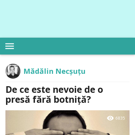
menu
Mădălin Necșuțu
De ce este nevoie de o
presă fără botniță?
visibility
6835