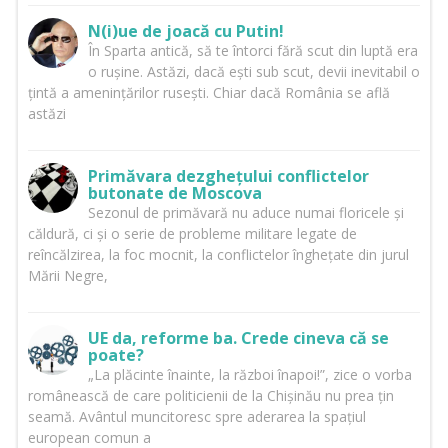
N(i)ue de joacă cu Putin!
În Sparta antică, să te întorci fără scut din luptă era
o rușine. Astăzi, dacă ești sub scut, devii inevitabil o
țintă a amenințărilor rusești. Chiar dacă România se află
astăzi
Primăvara dezghețului conflictelor
butonate de Moscova
Sezonul de primăvară nu aduce numai floricele și
căldură, ci și o serie de probleme militare legate de
reîncălzirea, la foc mocnit, la conflictelor înghețate din jurul
Mării Negre,
UE da, reforme ba. Crede cineva că se
poate?
„La plăcinte înainte, la război înapoi!”, zice o vorba
românească de care politicienii de la Chișinău nu prea țin
seamă. Avântul muncitoresc spre aderarea la spațiul
european comun a