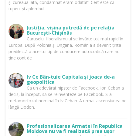
și cureaua lată, condamnat eram odată!”. Cert este că
tupeul și aplombul
Justiția, vișina putredă de pe relația
București-Chișinău
Caruselul iliberalismului se învârte tot mai rapid în
Europa. După Polonia și Ungaria, România a devenit ținta
predilectă a acestui tip de conducere autocratică care nu
ține cont de
Iv Ce Bân-tuie Capitala și joaca de-a
geopolitica
Ca un adevărat hipster de Facebook, Ion Ceban a
decis, la început, să se reinventeze pe Facebook. S-a
metamorfozat nominal în Iv Ceban. A urmat ascensiunea pe
lângă Dodon.
Profesionalizarea Armatei în Republica
Moldova nu va fi realizată prea ușor