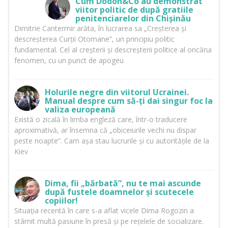
Cum Dodon&Co au demonstrat
viitor politic de după gratiile
penitenciarelor din Chișinău
Dimitrie Cantermir arăta, în lucrarea sa „Creșterea și
descreșterea Curții Otomane”, un principiu politic
fundamental. Cel al creșterii și descreșterii politice al oricărui
fenomen, cu un punct de apogeu
Holurile negre din viitorul Ucrainei.
Manual despre cum să-ți dai singur foc la
valiza europeană
Există o zicală în limba engleză care, într-o traducere
aproximativă, ar însemna că „obiceiurile vechi nu dispar
peste noapte”. Cam așa stau lucrurile și cu autoritățile de la
Kiev
Dima, fii „bărbată”, nu te mai ascunde
după fustele doamnelor și scutecele
copiilor!
Situația recentă în care s-a aflat vicele Dima Rogozin a
stârnit multă pasiune în presă și pe rețelele de socializare.