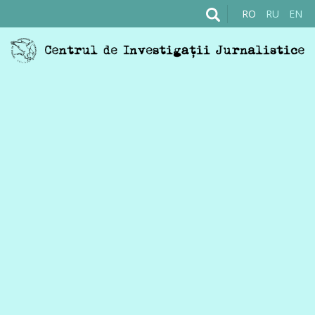
RO
RU
EN