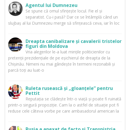
Agentul lui Dumnezeu
Se spune că omul sfințește locul. Fie el și
separatist. Cu-i pasă? Dar ce se întâmplă când un
slujbaș al lui Dumnezeu merge să sfințească ceva, iar în loc
Dreapta canibalizare și cavalerii tristelor
figuri din Moldova
Vria alegerilor le-a luat mințile politicienilor cu
pretenții prezidențiale de pe eșichierul de dreapta de la
Chișinău. Nimeni nu mai gândește în termeni rezonabili și
parcă toți au luat-o
Ruleta rusească și „gloanțele” pentru
Pettit
Reputația se clădește într-o viață și poate fi ruinată
printr-o singură propoziție. Cam la o astfel de situație pot fi
reduse cele câteva vorbe pe care ambasadorul american la
Rusia a anexat de facto și Transnistria