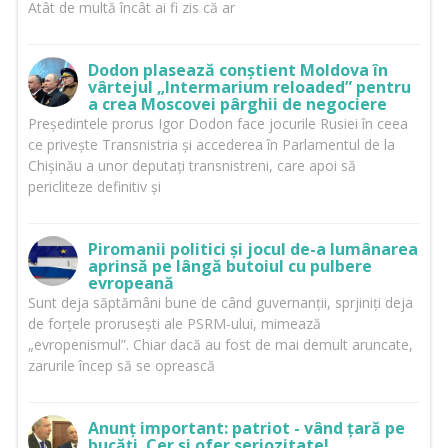
Atât de multă încât ai fi zis că ar
Dodon plasează conștient Moldova în
vârtejul „Intermarium reloaded” pentru
a crea Moscovei pârghii de negociere
Președintele prorus Igor Dodon face jocurile Rusiei în ceea
ce privește Transnistria și accederea în Parlamentul de la
Chișinău a unor deputați transnistreni, care apoi să
pericliteze definitiv și
Piromanii politici și jocul de-a lumânarea
aprinsă pe lângă butoiul cu pulbere
evropeană
Sunt deja săptămâni bune de când guvernanții, sprjiniți deja
de forțele prorusești ale PSRM-ului, mimează
„evropenismul”. Chiar dacă au fost de mai demult aruncate,
zarurile încep să se oprească
Anunț important: patriot - vând țară pe
bucăți. Cer și ofer seriozitate!