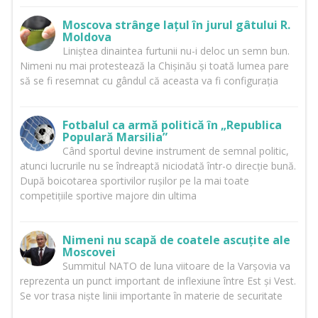
Moscova strânge lațul în jurul gâtului R.
Moldova
Liniștea dinaintea furtunii nu-i deloc un semn bun.
Nimeni nu mai protestează la Chișinău și toată lumea pare
să se fi resemnat cu gândul că aceasta va fi configurația
Fotbalul ca armă politică în „Republica
Populară Marsilia”
Când sportul devine instrument de semnal politic,
atunci lucrurile nu se îndreaptă niciodată într-o direcție bună.
După boicotarea sportivilor rușilor pe la mai toate
competițiile sportive majore din ultima
Nimeni nu scapă de coatele ascuțite ale
Moscovei
Summitul NATO de luna viitoare de la Varșovia va
reprezenta un punct important de inflexiune între Est și Vest.
Se vor trasa niște linii importante în materie de securitate