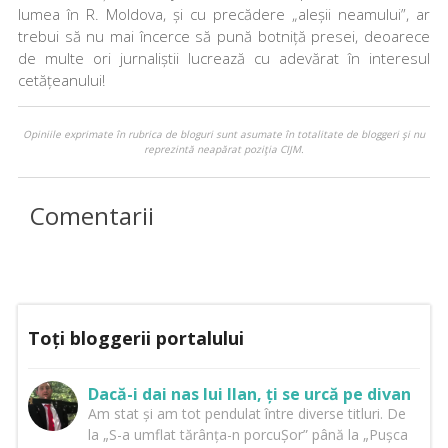
lumea în R. Moldova, și cu precădere „aleșii neamului”, ar
trebui să nu mai încerce să pună botniță presei, deoarece
de multe ori jurnaliștii lucrează cu adevărat în interesul
cetățeanului!
Opiniile exprimate în rubrica de bloguri sunt asumate în totalitate de bloggeri şi nu
reprezintă neapărat poziţia CIJM.
Comentarii
Toți bloggerii portalului
Dacă-i dai nas lui Ilan, ți se urcă pe divan
Am stat și am tot pendulat între diverse titluri. De
la „S-a umflat tărânța-n porcuȘor” până la „Pușca