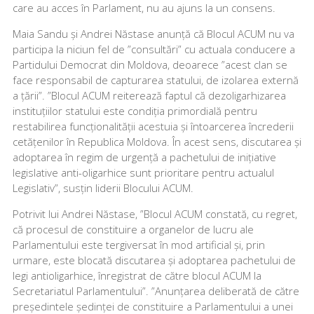
care au acces în Parlament, nu au ajuns la un consens.
Maia Sandu și Andrei Năstase anunță că Blocul ACUM nu va
participa la niciun fel de ”consultări” cu actuala conducere a
Partidului Democrat din Moldova, deoarece ”acest clan se
face responsabil de capturarea statului, de izolarea externă
a țării”. ”Blocul ACUM reiterează faptul că dezoligarhizarea
instituțiilor statului este condiția primordială pentru
restabilirea funcționalității acestuia și întoarcerea încrederii
cetățenilor în Republica Moldova. În acest sens, discutarea și
adoptarea în regim de urgență a pachetului de inițiative
legislative anti-oligarhice sunt prioritare pentru actualul
Legislativ”, susțin liderii Blocului ACUM.
Potrivit lui Andrei Năstase, ”Blocul ACUM constată, cu regret,
că procesul de constituire a organelor de lucru ale
Parlamentului este tergiversat în mod artificial și, prin
urmare, este blocată discutarea și adoptarea pachetului de
legi antioligarhice, înregistrat de către blocul ACUM la
Secretariatul Parlamentului”. ”Anunțarea deliberată de către
președintele ședinței de constituire a Parlamentului a unei