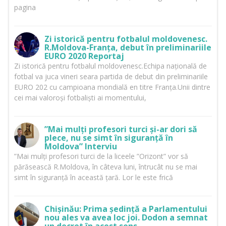
pagina
Zi istorică pentru fotbalul moldovenesc.
R.Moldova-Franța, debut în preliminariile
EURO 2020 Reportaj
Zi istorică pentru fotbalul moldovenesc.Echipa națională de
fotbal va juca vineri seara partida de debut din preliminariile
EURO 202 cu campioana mondială en titre Franța.Unii dintre
cei mai valoroși fotbaliști ai momentului,
”Mai mulți profesori turci și-ar dori să
plece, nu se simt în siguranță în
Moldova” Interviu
”Mai mulți profesori turci de la liceele ”Orizont” vor să
părăsească R.Moldova, în câteva luni, întrucât nu se mai
simt în siguranță în această țară. Lor le este frică
Chișinău: Prima ședință a Parlamentului
nou ales va avea loc joi. Dodon a semnat