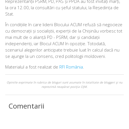
Reprezentanții PSRM, PD, PAS și PPDA au fost invitați marți,
la ora 12.00, la consultări cu șeful statului, la Reședința de
Stat.
În condițiile în care liderii Blocului ACUM refuză să negocieze
cu democrații și socialiștii, experții de la Chișinău vorbesc tot
mai mult de o alianță PD - PSRM, dar și candidații
independenți, iar Blocul ACUM în opoziție. Totodată,
scenariul alegerilor anticipate trebuie luat în calcul dacă nu
se ajunge la un consens, cred politologii moldoveni.
Materialul a fost realizat de
RFI România
.
Opiniile exprimate în rubrica de bloguri sunt asumate în totalitate de bloggeri şi nu
reprezintă neapărat poziţia CIJM.
Comentarii