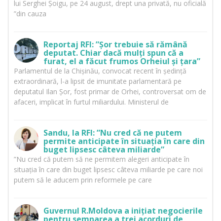
lui Serghei Șoigu, pe 24 august, drept una privată, nu oficială
”din cauza
Reportaj RFI: ”Șor trebuie să rămână
deputat. Chiar dacă mulți spun că a
furat, el a făcut frumos Orheiul și țara”
Parlamentul de la Chișinău, convocat recent în ședință
extraordinară, l-a lipsit de imunitate parlamentară pe
deputatul Ilan Șor, fost primar de Orhei, controversat om de
afaceri, implicat în furtul miliardului. Ministerul de
Sandu, la RFI: ”Nu cred că ne putem
permite anticipate în situația în care din
buget lipsesc câteva miliarde”
”Nu cred că putem să ne permitem alegeri anticipate în
situația în care din buget lipsesc câteva miliarde pe care noi
putem să le aducem prin reformele pe care
Guvernul R.Moldova a inițiat negocierile
pentru semnarea a trei acorduri de