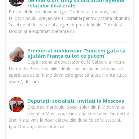
cel mai scurt timp să discutăm agenda
relațiilor bilaterale”
Președintele moldovean, Igor Dodon i-a transmis, luni,
felicitări noului președinte al Ucrainei pentru victoria obținută
în cel de-al doilea tur al alegerilor prezidențiale. Totodată,
Dodon și-a exprimat speranța că
Premierul moldovean: ”Suntem gata să
ajutăm Franța cu tot ce putem”
După incendiul devastator de la Catedrala Notre-
Dame din Paris, reacțiile liderilor politici nu au întârziat să
apară.Iată că și ”R.Moldova este gata să ajute Franța cu ce
poate”, declară
Deputații socialiști, invitați la Moscova
Deputații Partidului Socialiștilor din R.Moldova au
plecat la Moscova, la invitația conducerii Dumei de
Stat. Vizita vine la doar câteva zile după ce șeful statului,
Igor Dodon, liderul informal