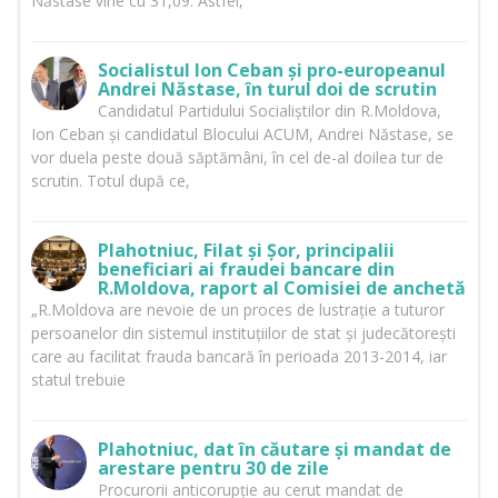
Năstase vine cu 31,09. Astfel,
Socialistul Ion Ceban și pro-europeanul
Andrei Năstase, în turul doi de scrutin
Candidatul Partidului Socialiștilor din R.Moldova,
Ion Ceban și candidatul Blocului ACUM, Andrei Năstase, se
vor duela peste două săptămâni, în cel de-al doilea tur de
scrutin. Totul după ce,
Plahotniuc, Filat și Șor, principalii
beneficiari ai fraudei bancare din
R.Moldova, raport al Comisiei de anchetă
„R.Moldova are nevoie de un proces de lustrație a tuturor
persoanelor din sistemul instituțiilor de stat și judecătorești
care au facilitat frauda bancară în perioada 2013-2014, iar
statul trebuie
Plahotniuc, dat în căutare și mandat de
arestare pentru 30 de zile
Procurorii anticorupție au cerut mandat de