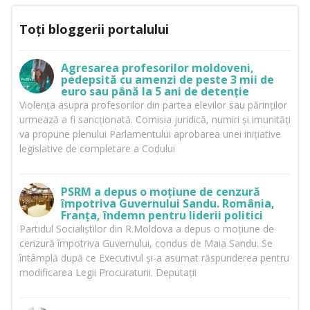
Toți bloggerii portalului
Agresarea profesorilor moldoveni,
pedepsită cu amenzi de peste 3 mii de
euro sau până la 5 ani de detenție
Violența asupra profesorilor din partea elevilor sau părinților
urmează a fi sancționată. Comisia juridică, numiri și imunități
va propune plenului Parlamentului aprobarea unei inițiative
legislative de completare a Codului
PSRM a depus o moțiune de cenzură
împotriva Guvernului Sandu. România,
Franța, îndemn pentru liderii politici
Partidul Socialiștilor din R.Moldova a depus o moțiune de
cenzură împotriva Guvernului, condus de Maia Sandu. Se
întâmplă după ce Executivul și-a asumat răspunderea pentru
modificarea Legii Procuraturii. Deputații