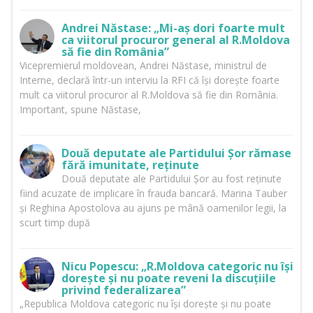
Andrei Năstase: „Mi-aș dori foarte mult
ca viitorul procuror general al R.Moldova
să fie din România”
Vicepremierul moldovean, Andrei Năstase, ministrul de
Interne, declară într-un interviu la RFI că își dorește foarte
mult ca viitorul procuror al R.Moldova să fie din România.
Important, spune Năstase,
Două deputate ale Partidului Șor rămase
fără imunitate, reținute
Două deputate ale Partidului Șor au fost reținute
fiind acuzate de implicare în frauda bancară. Marina Tauber
și Reghina Apostolova au ajuns pe mână oamenilor legii, la
scurt timp după
Nicu Popescu: „R.Moldova categoric nu își
dorește și nu poate reveni la discuțiile
privind federalizarea”
„Republica Moldova categoric nu își dorește și nu poate