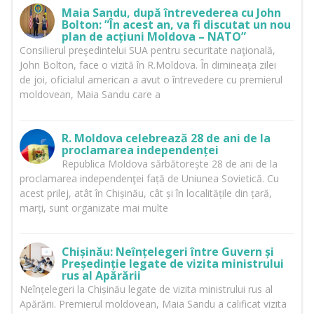
Maia Sandu, după întrevederea cu John
Bolton: ”În acest an, va fi discutat un nou
plan de acțiuni Moldova – NATO”
Consilierul preşedintelui SUA pentru securitate naţională,
John Bolton, face o vizită în R.Moldova. În dimineața zilei
de joi, oficialul american a avut o întrevedere cu premierul
moldovean, Maia Sandu care a
R. Moldova celebrează 28 de ani de la
proclamarea independenței
Republica Moldova sărbătorește 28 de ani de la
proclamarea independenţei față de Uniunea Sovietică. Cu
acest prilej, atât în Chișinău, cât și în localitățile din țară,
marți, sunt organizate mai multe
Chișinău: Neînțelegeri între Guvern și
Președinție legate de vizita ministrului
rus al Apărării
Neînțelegeri la Chișinău legate de vizita ministrului rus al
Apărării. Premierul moldovean, Maia Sandu a calificat vizita