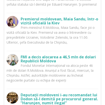
șefului statului să-l demită pe Eduard Harunjen. Și premierul
Premierul moldovean, Maia Sandu, într-o
vizită oficială la Kiev
Prim-ministrul R.Moldova, Maia Sandu, face joi o
vizită oficială la Kiev. Premierul va avea o întrevedere cu
preşedintele Ucrainei, Volodimir Zelenski, la ora 11.00.
Ulterior, şefa Executivului de la Chişinău,
FMI a decis alocarea a 46,5 mln de dolari
Republicii Moldova
Fondul Monetar Internațional va aloca peste 46
mln de dolari R.Moldova. Anunțul a fost făcut, miercuri, la
Chișinău. Astfel, autoritățile moldovene au încheiat
negocierile purtate cu echipa de experți
Deputații moldoveni i-au recomandat lui
Dodon să-l demită pe procurorul general.
”Harunjen, numit ilegal”