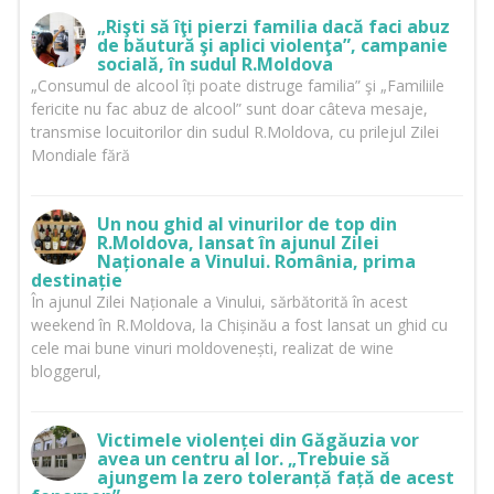
„Rişti să îţi pierzi familia dacă faci abuz
de băutură şi aplici violenţa”, campanie
socială, în sudul R.Moldova
„Consumul de alcool îți poate distruge familia” şi „Familiile
fericite nu fac abuz de alcool” sunt doar câteva mesaje,
transmise locuitorilor din sudul R.Moldova, cu prilejul Zilei
Mondiale fără
Un nou ghid al vinurilor de top din
R.Moldova, lansat în ajunul Zilei
Naționale a Vinului. România, prima
destinație
În ajunul Zilei Naționale a Vinului, sărbătorită în acest
weekend în R.Moldova, la Chișinău a fost lansat un ghid cu
cele mai bune vinuri moldovenești, realizat de wine
bloggerul,
Victimele violenței din Găgăuzia vor
avea un centru al lor. „Trebuie să
ajungem la zero toleranță față de acest