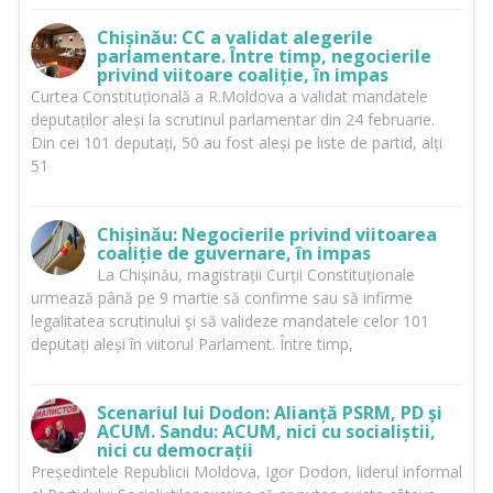
Chișinău: CC a validat alegerile
parlamentare. Între timp, negocierile
privind viitoare coaliție, în impas
Curtea Constituțională a R.Moldova a validat mandatele
deputaților aleși la scrutinul parlamentar din 24 februarie.
Din cei 101 deputați, 50 au fost aleși pe liste de partid, alți
51
Chișinău: Negocierile privind viitoarea
coaliție de guvernare, în impas
La Chișinău, magistrații Curții Constituționale
urmează până pe 9 martie să confirme sau să infirme
legalitatea scrutinului şi să valideze mandatele celor 101
deputați aleși în viitorul Parlament. Între timp,
Scenariul lui Dodon: Alianță PSRM, PD și
ACUM. Sandu: ACUM, nici cu socialiștii,
nici cu democrații
Președintele Republicii Moldova, Igor Dodon, liderul informal