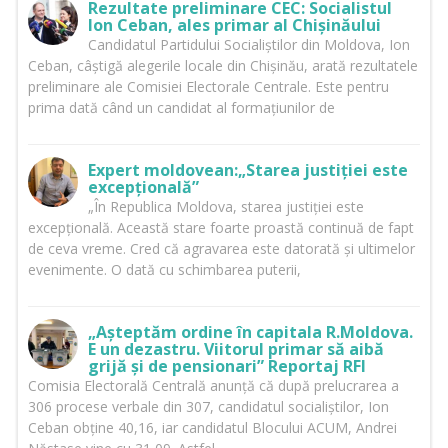
Rezultate preliminare CEC: Socialistul
Ion Ceban, ales primar al Chișinăului
Candidatul Partidului Socialiștilor din Moldova, Ion
Ceban, câștigă alegerile locale din Chișinău, arată rezultatele
preliminare ale Comisiei Electorale Centrale. Este pentru
prima dată când un candidat al formațiunilor de
Expert moldovean:„Starea justiției este
excepțională”
„În Republica Moldova, starea justiției este
excepțională. Această stare foarte proastă continuă de fapt
de ceva vreme. Cred că agravarea este datorată și ultimelor
evenimente. O dată cu schimbarea puterii,
„Așteptăm ordine în capitala R.Moldova.
E un dezastru. Viitorul primar să aibă
grijă și de pensionari” Reportaj RFI
Comisia Electorală Centrală anunță că după prelucrarea a
306 procese verbale din 307, candidatul socialiștilor, Ion
Ceban obține 40,16, iar candidatul Blocului ACUM, Andrei