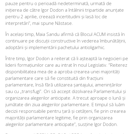
pauze pentru o perioadă nedeterminată, urmată de
inițierea de către Igor Dodon a întâlnirii tripartide anunțate
pentru 2 aprilie, creează incertitudini și lasă loc de
interpretări”, mai spune Năstase.
În același timp, Maia Sandu afirmă că Blocul ACUM insistă în
continuare pe discuții constructive în vederea îmbunătățirii,
adoptării și implementării pachetului antioligarhic.
Între timp, Igor Dodon a reiterat că îi așteaptă la negocieri pe
liderii formațiunilor care au intrat în noul Legislativ. ”Reiterez
disponibilitatea mea de a aproba crearea unei majorități
parlamentare care să fie constituită din fracțiuni
parlamentare, însă fără utilizarea șantajului, amenințărilor
sau cu „transfugi”. Ori să accept dizolvarea Parlamentului și
organizarea alegerilor anticipate. A trecut aproape o lună și
jumătate din ziua alegerilor parlamentare. E timpul să luăm
decizii responsabile pentru țară și cetățeni, fie prin crearea
majorității parlamentare legitime, fie prin organizarea
alegerilor parlamentare anticipate”, susține Igor Dodon.