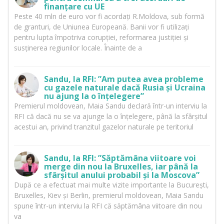
finanțare cu UE
Peste 40 mln de euro vor fi acordați R.Moldova, sub formă
de granturi, de Uniunea Europeană. Banii vor fi utilizați
pentru lupta împotriva corupției, reformarea justiției și
susținerea regiunilor locale. Înainte de a
Sandu, la RFI: ”Am putea avea probleme
cu gazele naturale dacă Rusia și Ucraina
nu ajung la o înțelegere”
Premierul moldovean, Maia Sandu declară într-un interviu la
RFI că dacă nu se va ajunge la o înțelegere, până la sfârșitul
acestui an, privind tranzitul gazelor naturale pe teritoriul
Sandu, la RFI: ”Săptămâna viitoare voi
merge din nou la Bruxelles, iar până la
sfârșitul anului probabil și la Moscova”
După ce a efectuat mai multe vizite importante la București,
Bruxelles, Kiev și Berlin, premierul moldovean, Maia Sandu
spune într-un interviu la RFI că săptămâna viitoare din nou
va