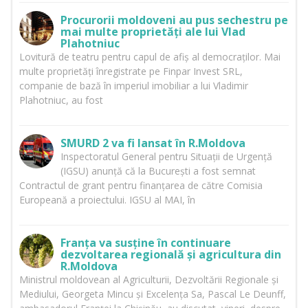
Procurorii moldoveni au pus sechestru pe
mai multe proprietăți ale lui Vlad
Plahotniuc
Lovitură de teatru pentru capul de afiș al democraților. Mai
multe proprietăți înregistrate pe Finpar Invest SRL,
companie de bază în imperiul imobiliar a lui Vladimir
Plahotniuc, au fost
SMURD 2 va fi lansat în R.Moldova
Inspectoratul General pentru Situații de Urgență
(IGSU) anunță că la București a fost semnat
Contractul de grant pentru finanțarea de către Comisia
Europeană a proiectului. IGSU al MAI, în
Franța va susține în continuare
dezvoltarea regională și agricultura din
R.Moldova
Ministrul moldovean al Agriculturii, Dezvoltării Regionale și
Mediului, Georgeta Mincu și Excelența Sa, Pascal Le Deunff,