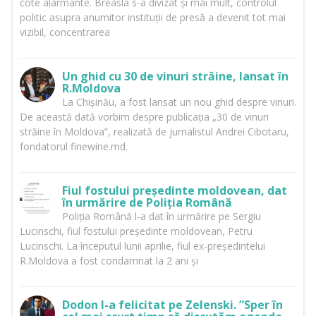
cote alarmante. Breasla s-a divizat și mai mult, controlul
politic asupra anumitor instituții de presă a devenit tot mai
vizibil, concentrarea
Un ghid cu 30 de vinuri străine, lansat în
R.Moldova
La Chișinău, a fost lansat un nou ghid despre vinuri.
De această dată vorbim despre publicația „30 de vinuri
străine în Moldova”, realizată de jurnalistul Andrei Cibotaru,
fondatorul finewine.md.
Fiul fostului președinte moldovean, dat
în urmărire de Poliția Română
Poliția Română l-a dat în urmărire pe Sergiu
Lucinschi, fiul fostului președinte moldovean, Petru
Lucinschi. La începutul lunii aprilie, fiul ex-președintelui
R.Moldova a fost condamnat la 2 ani și
Dodon l-a felicitat pe Zelenski. ”Sper în