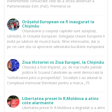
evenimentele consacrate celei de-a zecea aniversări a
Parteneriatului Estic (PaE). Premierul va
Orășelul European va fi inaugurat la
Chișinău
Chișinăuenii și oaspeții capitalei sunt așteptați,
sâmbătă, în Orășelul European. Delegația Uniunii Europene îi
invită pe iubitorii de muzică bună, filme interesante, dar și
pe cei care știu să aprecieze adevărata bucătărie europeană
Ziua Victoriei vs Ziua Europei, la Chișinău
Chișinăul a fost împărțit, joi, de mai multe partide
politice.În Scuarul Catedralei au venit democrații la
”sărbătoarea păcii și prosperității”. Socialiștii s-au adunat la
Complexul memorial Eternitate pentru a marca „75
Libertatea presei în R.Moldova a atins
cote alarmante
Libertatea presei în R.Moldova a degradat și a atins