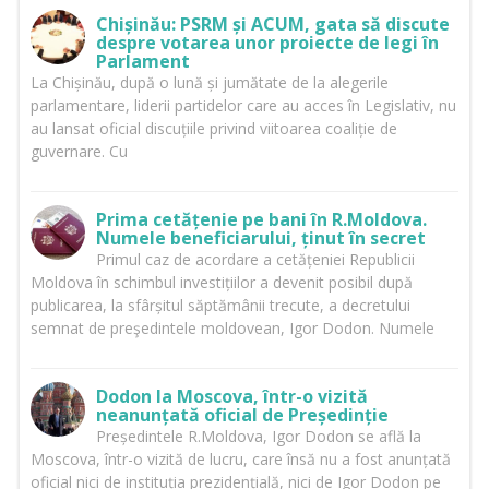
Chișinău: PSRM și ACUM, gata să discute
despre votarea unor proiecte de legi în
Parlament
La Chișinău, după o lună și jumătate de la alegerile
parlamentare, liderii partidelor care au acces în Legislativ, nu
au lansat oficial discuțiile privind viitoarea coaliție de
guvernare. Cu
Prima cetățenie pe bani în R.Moldova.
Numele beneficiarului, ținut în secret
Primul caz de acordare a cetățeniei Republicii
Moldova în schimbul investițiilor a devenit posibil după
publicarea, la sfârșitul săptămânii trecute, a decretului
semnat de preşedintele moldovean, Igor Dodon. Numele
Dodon la Moscova, într-o vizită
neanunțată oficial de Președinție
Președintele R.Moldova, Igor Dodon se află la
Moscova, într-o vizită de lucru, care însă nu a fost anunțată
oficial nici de instituția prezidențială, nici de Igor Dodon pe