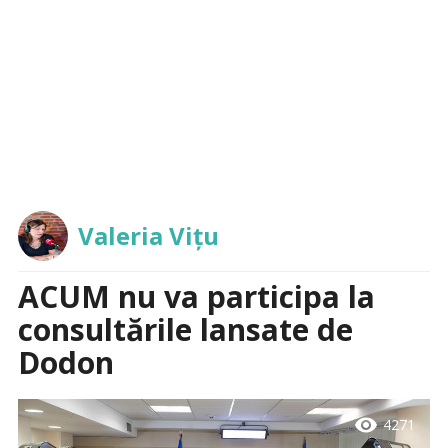
Valeria Vițu
ACUM nu va participa la
consultările lansate de
Dodon
visibility
4271