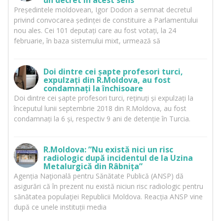
un decret în acest sens
Președintele moldovean, Igor Dodon a semnat decretul
privind convocarea ședinței de constituire a Parlamentului
nou ales. Cei 101 deputați care au fost votați, la 24
februarie, în baza sistemului mixt, urmează să
Doi dintre cei șapte profesori turci,
expulzați din R.Moldova, au fost
condamnați la închisoare
Doi dintre cei șapte profesori turci, reținuți și expulzați la
începutul lunii septembrie 2018 din R.Moldova, au fost
condamnați la 6 și, respectiv 9 ani de detenție în Turcia.
R.Moldova: ”Nu există nici un risc
radiologic după incidentul de la Uzina
Metalurgică din Râbnița”
Agenția Naţională pentru Sănătate Publică (ANSP) dă
asigurări că în prezent nu există niciun risc radiologic pentru
sănătatea populaţiei Republicii Moldova. Reacția ANSP vine
după ce unele instituții media