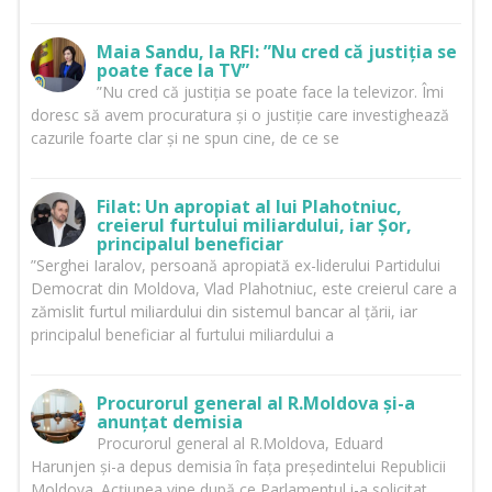
Maia Sandu, la RFI: ”Nu cred că justiția se
poate face la TV”
”Nu cred că justiția se poate face la televizor. Îmi
doresc să avem procuratura și o justiție care investighează
cazurile foarte clar și ne spun cine, de ce se
Filat: Un apropiat al lui Plahotniuc,
creierul furtului miliardului, iar Șor,
principalul beneficiar
”Serghei Iaralov, persoană apropiată ex-liderului Partidului
Democrat din Moldova, Vlad Plahotniuc, este creierul care a
zămislit furtul miliardului din sistemul bancar al țării, iar
principalul beneficiar al furtului miliardului a
Procurorul general al R.Moldova și-a
anunțat demisia
Procurorul general al R.Moldova, Eduard
Harunjen și-a depus demisia în fața președintelui Republicii
Moldova. Acțiunea vine după ce Parlamentul i-a solicitat