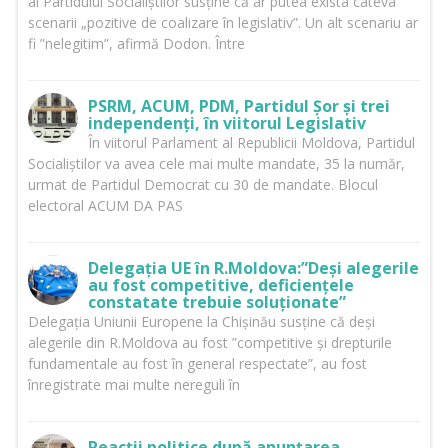
al Partidului Socialiștilor susține că ar putea exista câteva
scenarii „pozitive de coalizare în legislativ”. Un alt scenariu ar
fi ”nelegitim”, afirmă Dodon. Între
PSRM, ACUM, PDM, Partidul Șor și trei
independenți, în viitorul Legislativ
În viitorul Parlament al Republicii Moldova, Partidul
Socialiștilor va avea cele mai multe mandate, 35 la număr,
urmat de Partidul Democrat cu 30 de mandate. Blocul
electoral ACUM DA PAS
Delegația UE în R.Moldova:”Deși alegerile
au fost competitive, deficiențele
constatate trebuie soluționate”
Delegația Uniunii Europene la Chișinău susține că deși
alegerile din R.Moldova au fost ”competitive și drepturile
fundamentale au fost în general respectate”, au fost
înregistrate mai multe nereguli în
Reacții politice după anunțarea