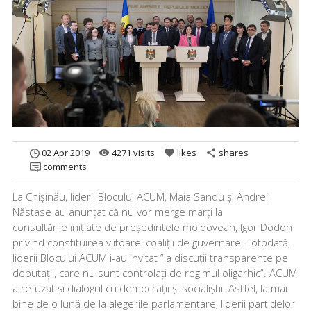
02 Apr 2019
4271 visits
likes
shares
remove_red_eye
favorite
share
comments
La Chișinău, liderii Blocului ACUM, Maia Sandu și Andrei
Năstase au anunțat că nu vor merge marți la
consultările inițiate de președintele moldovean, Igor Dodon
privind constituirea viitoarei coaliții de guvernare. Totodată,
liderii Blocului ACUM i-au invitat ”la discuții transparente pe
deputații, care nu sunt controlați de regimul oligarhic”. ACUM
a refuzat și dialogul cu democrații și socialiștii. Astfel, la mai
bine de o lună de la alegerile parlamentare, liderii partidelor