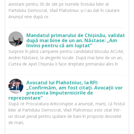
arestare pentru 30 de zile pe numele fostului lider al
Partidului Democrat, Vlad Plahotniuc și l-au dat în căutare.
Anunțul vine după ce
Mandatul primarului de Chișinău, validat
după mai bine de un an. Năstase: „Am
învins pentru că am luptat”
Surprize în plină campanie pentru candidatul blocului ACUM,
Andrei Năstase, la alegerile locale. După mai bine de un an,
Curtea de Apel Chișinău îi face dreptate primarului ales în
Avocatul lui Plahotniuc, la RFI:
„Confirmăm, am fost citați. Avocații vor
prezenta împuternicirile de
reprezentare”
După ce Procuratura Anticorupție a anunțat, marți, că fostul
lider al Partidului Democrat, Vlad Plahotniuc este citat într-
un dosar penal pentru spălare de bani în proporții deosebit
de mari,