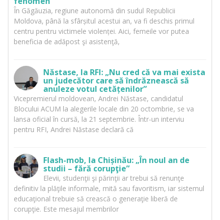
fenomen”
În Găgăuzia, regiune autonomă din sudul Republicii
Moldova, până la sfârșitul acestui an, va fi deschis primul
centru pentru victimele violenței. Aici, femeile vor putea
beneficia de adăpost şi asistenţă,
Năstase, la RFI: „Nu cred că va mai exista
un judecător care să îndrăznească să
anuleze votul cetățenilor”
Vicepremierul moldovean, Andrei Năstase, candidatul
Blocului ACUM la alegerile locale din 20 octombrie, se va
lansa oficial în cursă, la 21 septembrie. Într-un interviu
pentru RFI, Andrei Năstase declară că
Flash-mob, la Chișinău: „În noul an de
studii – fără corupţie”
Elevii, studenţii şi părinţii ar trebui să renunţe
definitiv la plăţile informale, mită sau favoritism, iar sistemul
educaţional trebuie să crească o generaţie liberă de
corupţie. Este mesajul membrilor