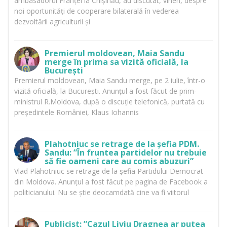
ambasadorul Franței la Chișinău, au discutat, vineri, despre
noi oportunități de cooperare bilaterală în vederea
dezvoltării agriculturii și
Premierul moldovean, Maia Sandu
merge în prima sa vizită oficială, la
București
Premierul moldovean, Maia Sandu merge, pe 2 iulie, într-o
vizită oficială, la București. Anunțul a fost făcut de prim-
ministrul R.Moldova, după o discuție telefonică, purtată cu
președintele României, Klaus Iohannis
Plahotniuc se retrage de la șefia PDM.
Sandu: ”În fruntea partidelor nu trebuie
să fie oameni care au comis abuzuri”
Vlad Plahotniuc se retrage de la șefia Partidului Democrat
din Moldova. Anunțul a fost făcut pe pagina de Facebook a
politicianului. Nu se știe deocamdată cine va fi viitorul
Publicist: ”Cazul Liviu Dragnea ar putea