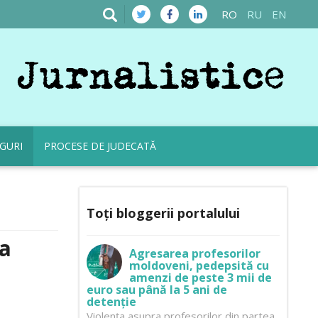
RO
RU
EN
GURI
PROCESE DE JUDECATĂ
Toți bloggerii portalului
ea
Agresarea profesorilor
moldoveni, pedepsită cu
amenzi de peste 3 mii de
euro sau până la 5 ani de
detenție
visibility
4195
Violența asupra profesorilor din partea