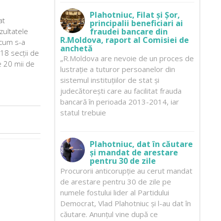
Plahotniuc, Filat și Șor,
at
principalii beneficiari ai
zultatele
fraudei bancare din
R.Moldova, raport al Comisiei de
 cum s-a
anchetă
18 secții de
„R.Moldova are nevoie de un proces de
e 20 mii de
lustrație a tuturor persoanelor din
sistemul instituțiilor de stat și
judecătorești care au facilitat frauda
bancară în perioada 2013-2014, iar
statul trebuie
Plahotniuc, dat în căutare
și mandat de arestare
pentru 30 de zile
Procurorii anticorupție au cerut mandat
de arestare pentru 30 de zile pe
numele fostului lider al Partidului
Democrat, Vlad Plahotniuc și l-au dat în
căutare. Anunțul vine după ce