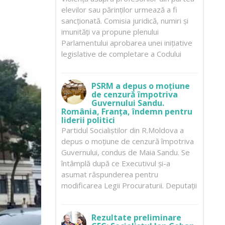
elevilor sau părinților urmează a fi
sancționată. Comisia juridică, numiri și
imunități va propune plenului
Parlamentului aprobarea unei inițiative
legislative de completare a Codului
PSRM a depus o moțiune
de cenzură împotriva
Guvernului Sandu.
România, Franța, îndemn pentru
liderii politici
Partidul Socialiștilor din R.Moldova a
depus o moțiune de cenzură împotriva
Guvernului, condus de Maia Sandu. Se
întâmplă după ce Executivul și-a
asumat răspunderea pentru
modificarea Legii Procuraturii. Deputații
Rezultate preliminare