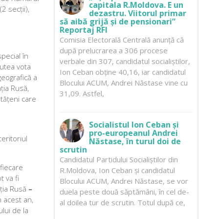
capitala R.Moldova. E un
 secții),
dezastru. Viitorul primar
să aibă grijă și de pensionari”
Reportaj RFI
Comisia Electorală Centrală anunță că
după prelucrarea a 306 procese
special în
verbale din 307, candidatul socialiștilor,
putea vota
Ion Ceban obține 40,16, iar candidatul
geografică a
Blocului ACUM, Andrei Năstase vine cu
ția Rusă,
31,09. Astfel,
tățeni care
Socialistul Ion Ceban și
pro-europeanul Andrei
eritoriul
Năstase, în turul doi de
scrutin
Candidatul Partidului Socialiștilor din
 fiecare
R.Moldova, Ion Ceban și candidatul
t va fi
Blocului ACUM, Andrei Năstase, se vor
ația Rusă
–
duela peste două săptămâni, în cel de-
n acest an,
al doilea tur de scrutin. Totul după ce,
lui de la