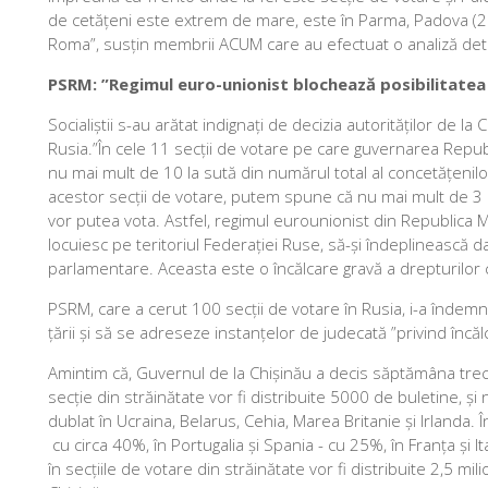
de cetățeni este extrem de mare, este în Parma, Padova (2 se
Roma”, susțin membrii ACUM care au efectuat o analiză detal
PSRM: ”Regimul euro-unionist blochează posibilitatea 
Socialiștii s-au arătat indignați de decizia autorităților de la
Rusia.”În cele 11 secții de votare pe care guvernarea Repub
nu mai mult de 10 la sută din numărul total al concetățenilor
acestor secții de votare, putem spune că nu mai mult de 3 
vor putea vota. Astfel, regimul eurounionist din Republica 
locuiesc pe teritoriul Federației Ruse, să-și îndeplinească da
parlamentare. Aceasta este o încălcare gravă a drepturilor co
PSRM, care a cerut 100 secții de votare în Rusia, i-a îndemn
țării și să se adreseze instanțelor de judecată ”privind încăl
Amintim că, Guvernul de la Chișinău a decis săptămâna trecută
secție din străinătate vor fi distribuite 5000 de buletine, și
dublat în Ucraina, Belarus, Cehia, Marea Britanie și Irlanda.
cu circa 40%, în Portugalia și Spania - cu 25%, în Franța și I
în secțiile de votare din străinătate vor fi distribuite 2,5 