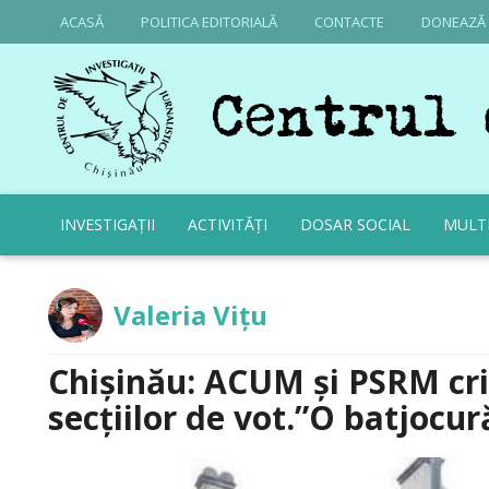
ACASĂ
POLITICA EDITORIALĂ
CONTACTE
DONEAZĂ
INVESTIGAȚII
ACTIVITĂȚI
DOSAR SOCIAL
MULT
Valeria Vițu
Chișinău: ACUM și PSRM cri
secțiilor de vot.”O batjocur