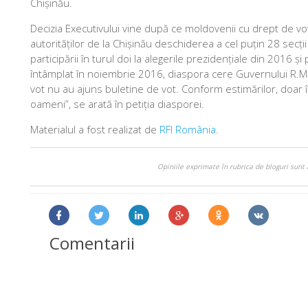
Chișinău.
Decizia Executivului vine după ce moldovenii cu drept de vot, a
autorităților de la Chișinău deschiderea a cel puțin 28 secț
participării în turul doi la alegerile prezidențiale din 2016 
întâmplat în noiembrie 2016, diaspora cere Guvernului R.Mol
vot nu au ajuns buletine de vot. Conform estimărilor, doar î
oameni”, se arată în petiția diasporei.
Materialul a fost realizat de
RFI România
.
Opiniile exprimate în rubrica de bloguri sunt 
Comentarii