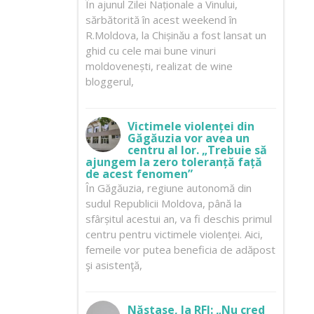
În ajunul Zilei Naționale a Vinului,
sărbătorită în acest weekend în
R.Moldova, la Chișinău a fost lansat un
ghid cu cele mai bune vinuri
moldovenești, realizat de wine
bloggerul,
Victimele violenței din
Găgăuzia vor avea un
centru al lor. „Trebuie să
ajungem la zero toleranță față
de acest fenomen”
În Găgăuzia, regiune autonomă din
sudul Republicii Moldova, până la
sfârșitul acestui an, va fi deschis primul
centru pentru victimele violenței. Aici,
femeile vor putea beneficia de adăpost
şi asistenţă,
Năstase, la RFI: „Nu cred