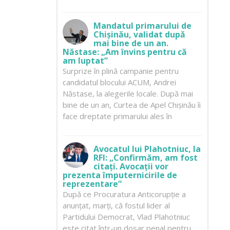
Mandatul primarului de
Chișinău, validat după
mai bine de un an.
Năstase: „Am învins pentru că
am luptat”
Surprize în plină campanie pentru
candidatul blocului ACUM, Andrei
Năstase, la alegerile locale. După mai
bine de un an, Curtea de Apel Chișinău îi
face dreptate primarului ales în
Avocatul lui Plahotniuc, la
RFI: „Confirmăm, am fost
citați. Avocații vor
prezenta împuternicirile de
reprezentare”
După ce Procuratura Anticorupție a
anunțat, marți, că fostul lider al
Partidului Democrat, Vlad Plahotniuc
este citat într-un dosar penal pentru