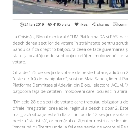
21 Ian 2019
4195 visits
likes
shares
comm
remove_red_eye
favorite
share
La Chișinău, Blocul electoral ACUM Platforma DA și PAS, dar și
deschiderea secțiilor de votare în străinătate pentru scruti
Sandu califică drept ”o batjocură ceea ce face guvernarea ș
state și localități unde sunt puțini cetățeni moldoveni”. Iar s
votare.
Cifra de 125 de secții de votare de peste hotare, adică cu 
”este o cifră de manipulare”, susține Maia Sandu, liderul Part
Platforma Demnitate și Adevăr, din Blocul electoral ACUM. ”As
batjocoră față de cetățenii moldoveni care locuiesc în afara 
”Din cele 28 de secții de votare care trebuiau obligatoriu de
cifrele înregistrării prealabile, regimul a deschis doar 2. Es
mai gravă situație este în Italia – în loc de 12 secții de v
pentru ”statistică”, or numărul cetățenilor noștri care locui
împreună cu Trento unde la fel este secție de votare și Pa