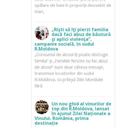
spălare de bani în proporții deosebit de
mari,
„Rişti să îţi pierzi familia
dacă faci abuz de băutură
şi aplici violenţa”,
campanie socială, în sudul
R.Moldova
„Consumul de alcool îți poate distruge
familia” şi „Familiile fericite nu fac abuz
de alcool” sunt doar câteva mesaje,
transmise locuitorilor din sudul
R.Moldova, cu prilejul Zilei Mondiale
fără
Un nou ghid al vinurilor de
top din R.Moldova, lansat
în ajunul Zilei Naționale a
Vinului. România, prima
destinație