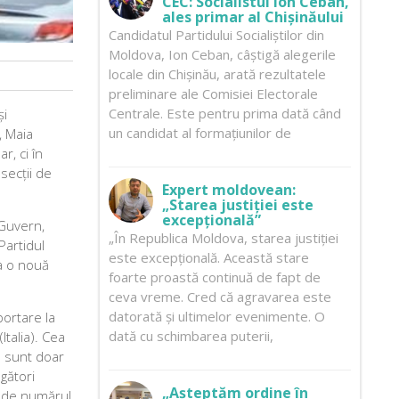
CEC: Socialistul Ion Ceban,
ales primar al Chișinăului
Candidatul Partidului Socialiștilor din
Moldova, Ion Ceban, câștigă alegerile
locale din Chișinău, arată rezultatele
preliminare ale Comisiei Electorale
Centrale. Este pentru prima dată când
și
un candidat al formațiunilor de
, Maia
r, ci în
 secții de
Expert moldovean:
„Starea justiției este
excepțională”
 Guvern,
„În Republica Moldova, starea justiției
Partidul
este excepțională. Această stare
la o nouă
foarte proastă continuă de fapt de
ceva vreme. Cred că agravarea este
datorată și ultimelor evenimente. O
portare la
dată cu schimbarea puterii,
Italia). Cea
e sunt doar
gători
„Așteptăm ordine în
unde numărul