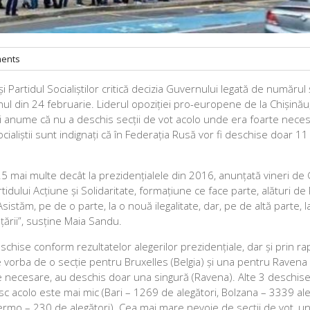
ents
 Partidul Socialiștilor critică decizia Guvernului legată de numărul 
nul din 24 februarie. Liderul opoziției pro-europene de la Chișinău
i anume că nu a deschis secții de vot acolo unde era foarte necesa
ocialiștii sunt indignați că în Federația Rusă vor fi deschise doar 11
25 mai multe decât la prezidențialele din 2016, anunțată vineri de
idului Acțiune și Solidaritate, formațiune ce face parte, alături de 
istăm, pe de o parte, la o nouă ilegalitate, dar, pe de altă parte, 
țării”, susține Maia Sandu.
schise conform rezultatelor alegerilor prezidențiale, dar și prin ra
te vorba de o secție pentru Bruxelles (Belgia) și una pentru Ravena (
otare necesare, au deschis doar una singură (Ravena). Alte 3 deschis
esc acolo este mai mic (Bari – 1269 de alegători, Bolzana – 3339 ale
lermo – 230 de alegători). Cea mai mare nevoie de secții de vot, 