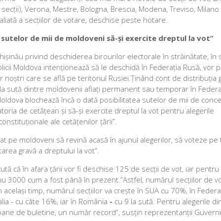
cții), Verona, Mestre, Bologna, Brescia, Modena, Treviso, Milano (2
iată a secțiilor de votare, deschise peste hotare.
sutelor de mii de moldoveni să-și exercite dreptul la vot”
 Chișinău privind deschiderea birourilor electorale în străinătate, în 
licii Moldova intenționează să le deschidă în Federația Rusă, vor 
 noștri care se află pe teritoriul Rusiei.Ținând cont de distribuția 
la sută dintre moldovenii aflați permanent sau temporar în Federa
Moldova blochează încă o dată posibilitatea sutelor de mii de conce
toria de cetățean și să-și exercite dreptul la vot pentru alegerile
nstituționale ale cetățenilor țării”.
at pe moldoveni să revină acasă în ajunul alegerilor, să voteze pe t
carea gravă a dreptului la vot”.
 că în afara țării vor fi deschise 125 de secții de vot, iar pentru
 nu 3000 cum a fost până în prezent.”Astfel, numărul secțiilor de vo
 În același timp, numărul secțiilor va crește în SUA cu 70%, în Feder
talia - cu câte 16%, iar în România
-
cu 9 la sută. Pentru alegerile di
milioane de buletine, un număr record”, susțin reprezentanții Guvernu