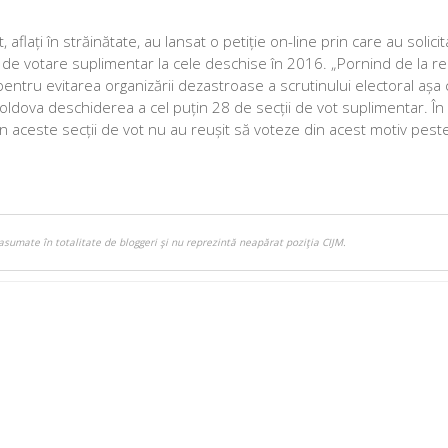
flați în străinătate, au lansat o petiție on-line prin care au solicit
ii de votare suplimentar la cele deschise în 2016. „Pornind de la re
și pentru evitarea organizării dezastroase a scrutinului electoral așa
dova deschiderea a cel puțin 28 de secții de vot suplimentar. În 
n aceste secții de vot nu au reușit să voteze din acest motiv pest
asumate în totalitate de bloggeri şi nu reprezintă neapărat poziţia CIJM.