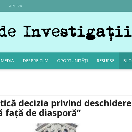
ARHIVA
IMEDIA
DESPRE CIJM
OPORTUNITĂȚI
RESURSE
BLO
tică decizia privind deschider
ă față de diasporă”