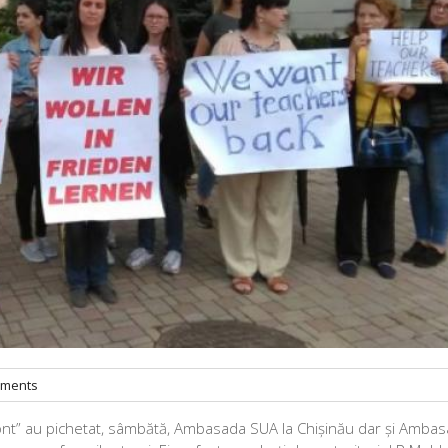
ments
Orizont” au pichetat, sâmbătă, Ambasada SUA la Chișinău dar și Amba