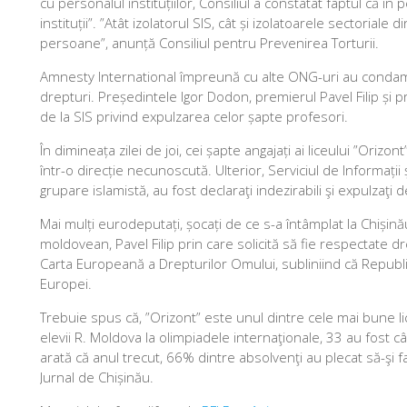
cu personalul instituțiilor, Consiliul a constatat faptul că î
instituții”. ”Atât izolatorul SIS, cât și izolatoarele sectorial
persoane”, anunță Consiliul pentru Prevenirea Torturii.
Amnesty International împreună cu alte ONG-uri au condamna
drepturi. Președintele Igor Dodon, premierul Pavel Filip și p
de la SIS privind expulzarea celor șapte profesori.
În dimineața zilei de joi, cei șapte angajați ai liceului ”Orizo
într-o direcție necunoscută. Ulterior, Serviciul de Informații
grupare islamistă, au fost declaraţi indezirabili şi expulzaţi 
Mai mulți eurodeputați, șocați de ce s-a întâmplat la Chișin
moldovean, Pavel Filip prin care solicită să fie respectate d
Carta Europeană a Drepturilor Omului, subliniind că Republic
Europei.
Trebuie spus că, ”Orizont” este unul dintre cele mai bune l
elevii R. Moldova la olimpiadele internaţionale, 33 au fost câş
arată că anul trecut, 66% dintre absolvenţi au plecat să-şi fa
Jurnal de Chișinău.