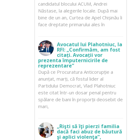
candidatul blocului ACUM, Andrei
Năstase, la alegerile locale. După mai
bine de un an, Curtea de Apel Chișinău îi
face dreptate primarului ales în
Avocatul lui Plahotniuc, la
RFI: „Confirmăm, am fost
citați. Avocații vor
prezenta împuternicirile de
reprezentare”
După ce Procuratura Anticorupție a
anunțat, marți, că fostul lider al
Partidului Democrat, Vlad Plahotniuc
este citat într-un dosar penal pentru
spălare de bani în proporții deosebit de
mari,
„Rişti să îţi pierzi familia
dacă faci abuz de băutură
şi aplici violenţa”,