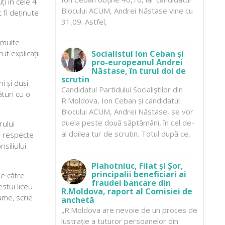
ți în cele 4
Blocului ACUM, Andrei Năstase vine cu
t fi deținute
31,09. Astfel,
 multe
ut explicații
Socialistul Ion Ceban și
pro-europeanul Andrei
Năstase, în turul doi de
scrutin
ni și duși
Candidatul Partidului Socialiștilor din
ături cu o
R.Moldova, Ion Ceban și candidatul
Blocului ACUM, Andrei Năstase, se vor
duela peste două săptămâni, în cel de-
rului
al doilea tur de scrutin. Totul după ce,
să respecte
siliului
Plahotniuc, Filat și Șor,
principalii beneficiari ai
de către
fraudei bancare din
estui liceu
R.Moldova, raport al Comisiei de
lume, scrie
anchetă
„R.Moldova are nevoie de un proces de
lustrație a tuturor persoanelor din