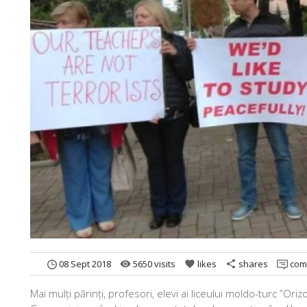
08 Sept 2018
5650 visits
likes
shares
com
remove_red_eye
favorite
share
Mai mulți părinți, profesori, elevi ai liceului moldo-turc ”