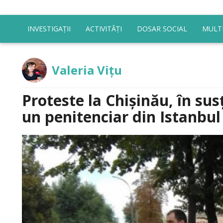
INVESTIGAȚII
ACTIVITĂȚI
DOSAR SOCIAL
MULT
Valeria Vițu
Proteste la Chișinău, în susț
un penitenciar din Istanbul