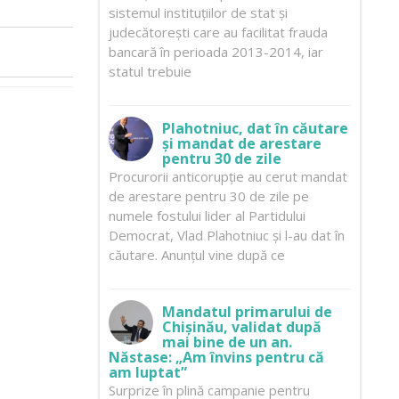
sistemul instituțiilor de stat și
judecătorești care au facilitat frauda
bancară în perioada 2013-2014, iar
statul trebuie
Plahotniuc, dat în căutare
și mandat de arestare
pentru 30 de zile
Procurorii anticorupție au cerut mandat
de arestare pentru 30 de zile pe
numele fostului lider al Partidului
Democrat, Vlad Plahotniuc și l-au dat în
căutare. Anunțul vine după ce
Mandatul primarului de
Chișinău, validat după
mai bine de un an.
Năstase: „Am învins pentru că
am luptat”
Surprize în plină campanie pentru