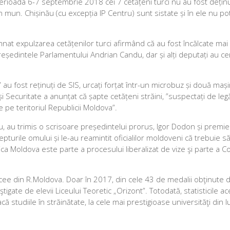
n perioada 6-7 septembrie 2018 cei 7 cetățeni turci nu au fost deținu
e din mun. Chișinău (cu excepția IP Centru) sunt sistate și în ele nu po
t expulzarea cetățenilor turci afirmând că au fost încălcate mai
reședintele Parlamentului Andrian Candu, dar și alți deputați au cer
nt” au fost reținuți de SIS, urcați forțat într-un microbuz și două mași
 și Securitate a anunțat că șapte cetățeni străini, ”suspectați de leg
de pe teritoriul Republicii Moldova”.
ău, au trimis o scrisoare președintelui prorus, Igor Dodon și premie
repturile omului și le-au reamintit oficialilor moldoveni că trebuie 
a Moldova este parte a procesului liberalizat de vize şi parte a Con
icee din R.Moldova. Doar în 2017, din cele 43 de medalii obţinute 
tigate de elevii Liceului Teoretic „Orizont”. Totodată, statisticile ac
că studiile în străinătate, la cele mai prestigioase universităţi din 