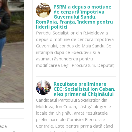
PSRM a depus o moțiune
de cenzură împotriva
Guvernului Sandu.
România, Franța, îndemn pentru
liderii politici
Partidul Socialiștilor din R.Moldova a
depus o moțiune de cenzură împotriva
Guvernului, condus de Maia Sandu. Se
întâmplă după ce Executivul și-a
asumat răspunderea pentru
modificarea Legii Procuraturii. Deputații
Rezultate preliminare
CEC: Socialistul Ion Ceban,
ales primar al Chișinăului
Candidatul Partidului Socialiștilor din
Moldova, Ion Ceban, câștigă alegerile
locale din Chișinău, arată rezultatele
preliminare ale Comisiei Electorale
Centrale. Este pentru prima dată când
sada