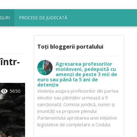
GURI
PROCESE DE JUDECATĂ
Toți bloggerii portalului
într-
Agresarea profesorilor
moldoveni, pedepsită cu
amenzi de peste 3 mii de
euro sau până la 5 ani de
detenție
visibility
5650
Violența asupra profesorilor din partea
elevilor sau părinților urmează a fi
sancționată. Comisia juridică, numiri și
imunități va propune plenului
Parlamentului aprobarea unei inițiative
legislative de completare a Codului