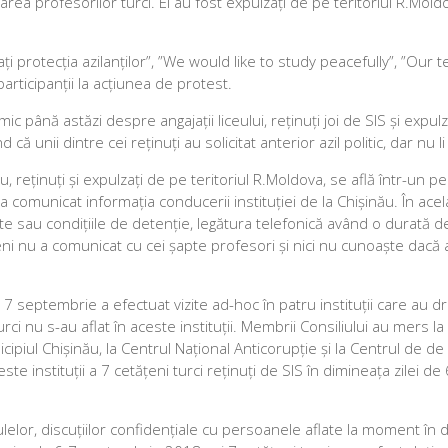
ea profesorilor turci. Ei au fost expulzați de pe teritoriul R.Moldov
ți protecția azilanților”, ”We would like to study peacefully”, ”Our 
articipanții la acțiunea de protest.
imic până astăzi despre angajații liceului, reținuți joi de SIS și expulz
că unii dintre cei reținuți au solicitat anterior azil politic, dar nu l
u, reținuți și expulzați de pe teritoriul R.Moldova, se află într-un p
l a comunicat informația conducerii instituției de la Chișinău. În acel
te sau condițiile de detenție, legătura telefonică având o durată d
eni nu a comunicat cu cei șapte profesori și nici nu cunoaște dacă 
 7 septembrie a efectuat vizite ad-hoc în patru instituții care au dr
rci nu s-au aflat în aceste instituții. Membrii Consiliului au mers la
cipiul Chișinău, la Centrul Național Anticorupție și la Centrul de d
este instituții a 7 cetățeni turci reținuți de SIS în dimineața zilei de 
elulelor, discuțiilor confidențiale cu persoanele aflate la moment în 