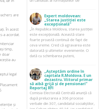
un candidat al formațiunilor de
a, iar în
teachers are
Expert moldovean:
„Starea justiției este
excepțională”
„În Republica Moldova, starea justiției
ați. În acest
este excepțională. Această stare
i s-a acordat.
foarte proastă continuă de fapt de
enitenciar
ceva vreme. Cred că agravarea este
ași timp,
datorată și ultimelor evenimente. O
e doar
dată cu schimbarea puterii,
aceștia au
„Așteptăm ordine în
eptul legal
capitala R.Moldova. E un
dezastru. Viitorul primar
să aibă grijă și de pensionari”
e Plasament
Reportaj RFI
6
Comisia Electorală Centrală anunță că
după prelucrarea a 306 procese
verbale din 307, candidatul socialiștilor,
detenție și
Ion Ceban obține 40,16, iar candidatul