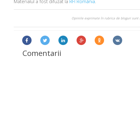
Materialul a fost difuzat la
RFI România
.
Opiniile exprimate în rubrica de bloguri sunt 
Comentarii