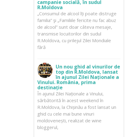
campanie socială, în sudul
R.Moldova
„Consumul de alcool îți poate distruge
familia” şi „Familiile fericite nu fac abuz
de alcool” sunt doar câteva mesaje,
transmise locuitorilor din sudul
R.Moldova, cu prilejul Zilei Mondiale
fără
Un nou ghid al vinurilor de
top din R.Moldova, lansat
în ajunul Zilei Naționale a
Vinului. România, prima
destinație
În ajunul Zilei Naționale a Vinului,
sărbătorită în acest weekend în
R.Moldova, la Chișinău a fost lansat un
ghid cu cele mai bune vinuri
moldovenești, realizat de wine
bloggerul,