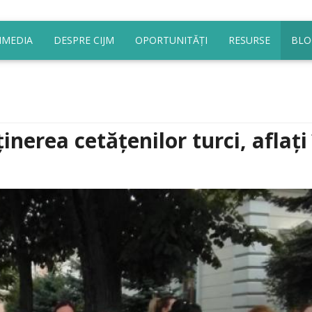
IMEDIA
DESPRE CIJM
OPORTUNITĂȚI
RESURSE
BLO
inerea cetățenilor turci, aflați 