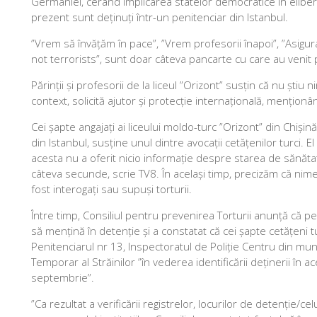
Germaniei, cerând implicarea statelor democratice în eliberar
prezent sunt deținuți într-un penitenciar din Istanbul.
”Vrem să învățăm în pace”, ”Vrem profesorii înapoi”, ”Asigura
not terrorists”, sunt doar câteva pancarte cu care au venit p
Părinții și profesorii de la liceul ”Orizont” susțin că nu știu n
context, solicită ajutor și protecție internațională, menționând 
Cei șapte angajați ai liceului moldo-turc ”Orizont” din Chișină
din Istanbul, susține unul dintre avocații cetățenilor turci. E
acesta nu a oferit nicio informație despre starea de sănăta
câteva secunde, scrie TV8. În același timp, precizăm că nim
fost interogați sau supuși torturii.
Între timp, Consiliul pentru prevenirea Torturii anunță că pe
să mențină în detenție și a constatat că cei șapte cetățeni tu
Penitenciarul nr 13, Inspectoratul de Poliție Centru din muni
Temporar al Străinilor ”în vederea identificării deținerii în ac
septembrie”.
”Ca rezultat a verificării registrelor, locurilor de detenție/c