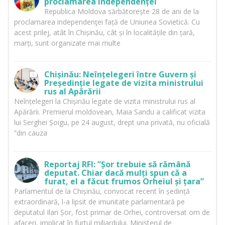
proclamarea independenței
Republica Moldova sărbătorește 28 de ani de la
proclamarea independenţei față de Uniunea Sovietică. Cu
acest prilej, atât în Chișinău, cât și în localitățile din țară,
marți, sunt organizate mai multe
Chișinău: Neînțelegeri între Guvern și
Președinție legate de vizita ministrului
rus al Apărării
Neînțelegeri la Chișinău legate de vizita ministrului rus al
Apărării. Premierul moldovean, Maia Sandu a calificat vizita
lui Serghei Șoigu, pe 24 august, drept una privată, nu oficială
”din cauza
Reportaj RFI: ”Șor trebuie să rămână
deputat. Chiar dacă mulți spun că a
furat, el a făcut frumos Orheiul și țara”
Parlamentul de la Chișinău, convocat recent în ședință
extraordinară, l-a lipsit de imunitate parlamentară pe
deputatul Ilan Șor, fost primar de Orhei, controversat om de
afaceri, implicat în furtul miliardului. Ministerul de