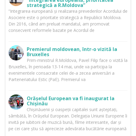
”Integrarea europeană, prioritatea
strategică a R.Moldova”
”Integrarea europeană și realizarea prevederilor Acordului de
Asociere este o prioritate strategică a Republicii Moldova.
Din 2016, când am preluat mandatul, am promovat
consecvent reformele bazate pe Acordul de
Premierul moldovean, într-o vizită la
Bruxelles
Prim-ministrul R.Moldova, Pavel Filip face o vizită la
Bruxelles, în perioada 13-14 mai, unde va participa la
evenimentele consacrate celei de-a zecea aniversări a
Parteneriatului Estic (PaE). Premierul va
Orășelul European va fi inaugurat la
Chișinău
Chișinăuenii și oaspeții capitalei sunt așteptați,
sâmbătă, în Orășelul European. Delegația Uniunii Europene îi
invită pe iubitorii de muzică bună, filme interesante, dar și
pe cei care știu să aprecieze adevărata bucătărie europeană