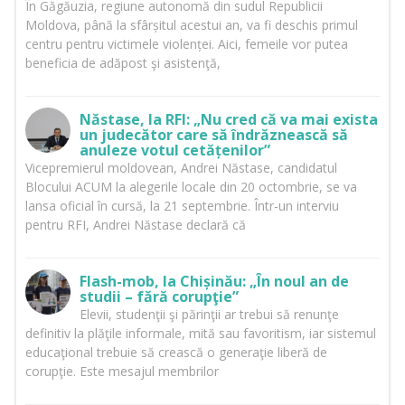
În Găgăuzia, regiune autonomă din sudul Republicii
Moldova, până la sfârșitul acestui an, va fi deschis primul
centru pentru victimele violenței. Aici, femeile vor putea
beneficia de adăpost şi asistenţă,
Năstase, la RFI: „Nu cred că va mai exista
un judecător care să îndrăznească să
anuleze votul cetățenilor”
Vicepremierul moldovean, Andrei Năstase, candidatul
Blocului ACUM la alegerile locale din 20 octombrie, se va
lansa oficial în cursă, la 21 septembrie. Într-un interviu
pentru RFI, Andrei Năstase declară că
Flash-mob, la Chișinău: „În noul an de
studii – fără corupţie”
Elevii, studenţii şi părinţii ar trebui să renunţe
definitiv la plăţile informale, mită sau favoritism, iar sistemul
educaţional trebuie să crească o generaţie liberă de
corupţie. Este mesajul membrilor