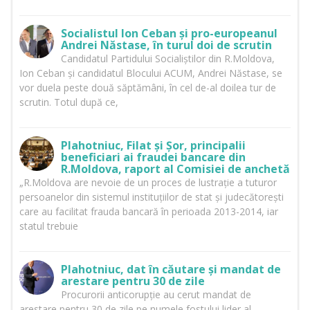
Socialistul Ion Ceban și pro-europeanul
Andrei Năstase, în turul doi de scrutin
Candidatul Partidului Socialiștilor din R.Moldova,
Ion Ceban și candidatul Blocului ACUM, Andrei Năstase, se
vor duela peste două săptămâni, în cel de-al doilea tur de
scrutin. Totul după ce,
Plahotniuc, Filat și Șor, principalii
beneficiari ai fraudei bancare din
R.Moldova, raport al Comisiei de anchetă
„R.Moldova are nevoie de un proces de lustrație a tuturor
persoanelor din sistemul instituțiilor de stat și judecătorești
care au facilitat frauda bancară în perioada 2013-2014, iar
statul trebuie
Plahotniuc, dat în căutare și mandat de
arestare pentru 30 de zile
Procurorii anticorupție au cerut mandat de
arestare pentru 30 de zile pe numele fostului lider al