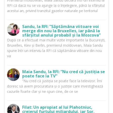
Premierul moldovean, Maia Sandu declară într-un interviu la
RFI că dacă nu se va ajunge la o înțelegere, până la sfârșitul
acestui an, privind tranzitul gazelor naturale pe teritoriul
Sandu, la RFI: ”Săptămâna viitoare voi
merge din nou la Bruxelles, iar până la
sfârșitul anului probabil și la Moscova”
După ce a efectuat mai multe vizite importante la București,
Bruxelles, Kiev și Berlin, premierul moldovean, Maia Sandu
spune într-un interviu la RFI că săptămâna viitoare din nou
va
Maia Sandu, la RFI: ”Nu cred că justiția se
poate face la TV”
”Nu cred că justiția se poate face la televizor. Îmi
doresc să avem procuratura și o justiție care investighează
cazurile foarte clar și ne spun cine, de ce se
Filat: Un apropiat al lui Plahotniuc,
creierul furtului miliardului, iar Șor,