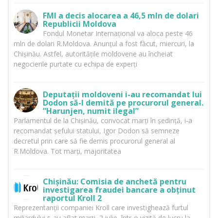
FMI a decis alocarea a 46,5 mln de dolari
Republicii Moldova
Fondul Monetar Internațional va aloca peste 46
mln de dolari R.Moldova. Anunțul a fost făcut, miercuri, la
Chișinău. Astfel, autoritățile moldovene au încheiat
negocierile purtate cu echipa de experți
Deputații moldoveni i-au recomandat lui
Dodon să-l demită pe procurorul general.
”Harunjen, numit ilegal”
Parlamentul de la Chișinău, convocat marți în ședință, i-a
recomandat șefului statului, Igor Dodon să semneze
decretul prin care să fie demis procurorul general al
R.Moldova. Tot marți, majoritatea
Chișinău: Comisia de anchetă pentru
investigarea fraudei bancare a obținut
raportul Kroll 2
Reprezentanții companiei Kroll care investighează furtul
miliardului s-au aflat marți, 2 iulie, într-o vizită de lucru la