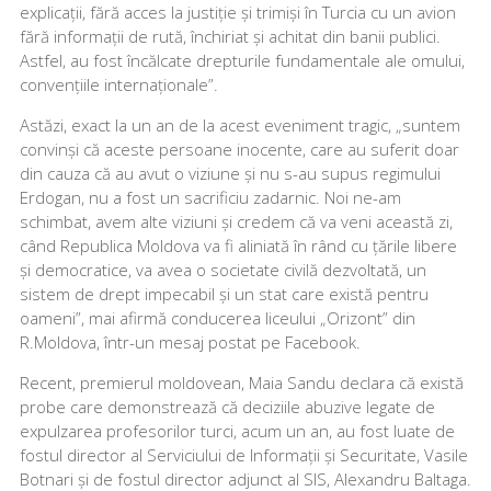
explicații, fără acces la justiție și trimiși în Turcia cu un avion
fără informații de rută, închiriat și achitat din banii publici.
Astfel, au fost încălcate drepturile fundamentale ale omului,
convențiile internaționale”.
Astăzi, exact la un an de la acest eveniment tragic, „suntem
convinși că aceste persoane inocente, care au suferit doar
din cauza că au avut o viziune și nu s-au supus regimului
Erdogan, nu a fost un sacrificiu zadarnic. Noi ne-am
schimbat, avem alte viziuni și credem că va veni această zi,
când Republica Moldova va fi aliniată în rând cu țările libere
și democratice, va avea o societate civilă dezvoltată, un
sistem de drept impecabil și un stat care există pentru
oameni”, mai afirmă conducerea liceului „Orizont” din
R.Moldova, într-un mesaj postat pe Facebook.
Recent, premierul moldovean, Maia Sandu declara că există
probe care demonstrează că deciziile abuzive legate de
expulzarea profesorilor turci, acum un an, au fost luate de
fostul director al Serviciului de Informații și Securitate, Vasile
Botnari și de fostul director adjunct al SIS, Alexandru Baltaga.