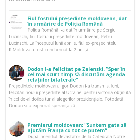
Fiul fostului președinte moldovean, dat
în urmărire de Poliția Română
Poliția Română l-a dat în urmărire pe Sergiu
Lucinschi, fiul fostului președinte moldovean, Petru
Lucinschi. La începutul lunii aprilie, fiul ex-președintelui
R.Moldova a fost condamnat la 2 ani și
Dodon l-a felicitat pe Zelenski. ”Sper în
cel mai scurt timp să discutăm agenda
relațiilor bilaterale”
Președintele moldovean, Igor Dodon i-a transmis, luni,
felicitări noului președinte al Ucrainei pentru victoria obținută
în cel de-al doilea tur al alegerilor prezidențiale. Totodată,
Dodon și-a exprimat speranța că
Premierul moldovean: ”Suntem gata să
ajutăm Franța cu tot ce putem”
După incendiul devastator de la Catedrala Notre-