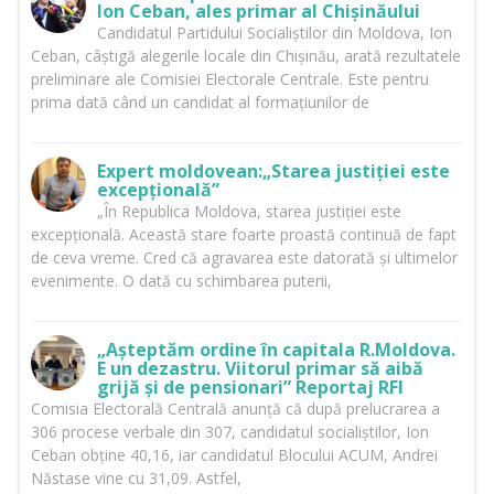
Ion Ceban, ales primar al Chișinăului
Candidatul Partidului Socialiștilor din Moldova, Ion
Ceban, câștigă alegerile locale din Chișinău, arată rezultatele
preliminare ale Comisiei Electorale Centrale. Este pentru
prima dată când un candidat al formațiunilor de
Expert moldovean:„Starea justiției este
excepțională”
„În Republica Moldova, starea justiției este
excepțională. Această stare foarte proastă continuă de fapt
de ceva vreme. Cred că agravarea este datorată și ultimelor
evenimente. O dată cu schimbarea puterii,
„Așteptăm ordine în capitala R.Moldova.
E un dezastru. Viitorul primar să aibă
grijă și de pensionari” Reportaj RFI
Comisia Electorală Centrală anunță că după prelucrarea a
306 procese verbale din 307, candidatul socialiștilor, Ion
Ceban obține 40,16, iar candidatul Blocului ACUM, Andrei
Năstase vine cu 31,09. Astfel,