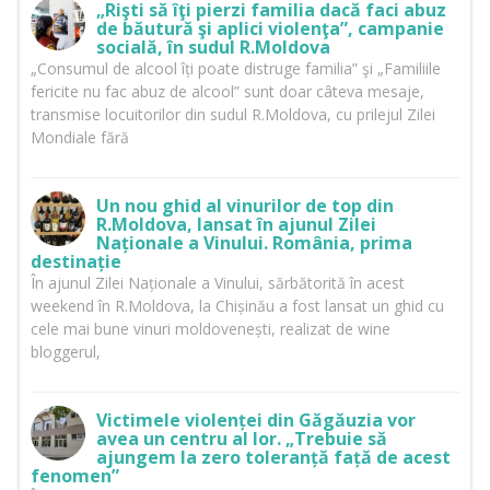
„Rişti să îţi pierzi familia dacă faci abuz
de băutură şi aplici violenţa”, campanie
socială, în sudul R.Moldova
„Consumul de alcool îți poate distruge familia” şi „Familiile
fericite nu fac abuz de alcool” sunt doar câteva mesaje,
transmise locuitorilor din sudul R.Moldova, cu prilejul Zilei
Mondiale fără
Un nou ghid al vinurilor de top din
R.Moldova, lansat în ajunul Zilei
Naționale a Vinului. România, prima
destinație
În ajunul Zilei Naționale a Vinului, sărbătorită în acest
weekend în R.Moldova, la Chișinău a fost lansat un ghid cu
cele mai bune vinuri moldovenești, realizat de wine
bloggerul,
Victimele violenței din Găgăuzia vor
avea un centru al lor. „Trebuie să
ajungem la zero toleranță față de acest
fenomen”