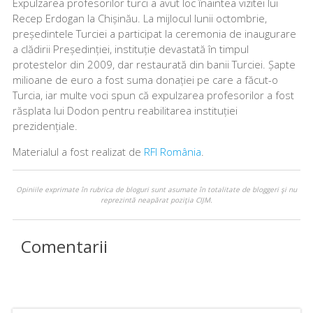
Expulzarea profesorilor turci a avut loc înaintea vizitei lui
Recep Erdogan la Chișinău. La mijlocul lunii octombrie,
președintele Turciei a participat la ceremonia de inaugurare
a clădirii Președinției, instituție devastată în timpul
protestelor din 2009, dar restaurată din banii Turciei. Șapte
milioane de euro a fost suma donației pe care a făcut-o
Turcia, iar multe voci spun că expulzarea profesorilor a fost
răsplata lui Dodon pentru reabilitarea instituției
prezidențiale.
Materialul a fost realizat de
RFI România
.
Opiniile exprimate în rubrica de bloguri sunt asumate în totalitate de bloggeri şi nu
reprezintă neapărat poziţia CIJM.
Comentarii