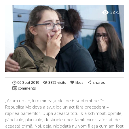
visibility
3875
06 Sept 2019
3875 visits
likes
shares
remove_red_eye
favorite
share
comments
„Acum un an, în dimineața zilei de 6 septembrie, în
Republica Moldova a avut loc un act fără precedent –
răpirea oamenilor. După aceasta totul s-a schimbat, opiniile,
gândurile, planurile, destinele unor familii direct afectați de
această crimă. Noi, deja, niciodată nu vom fi așa cum am fost