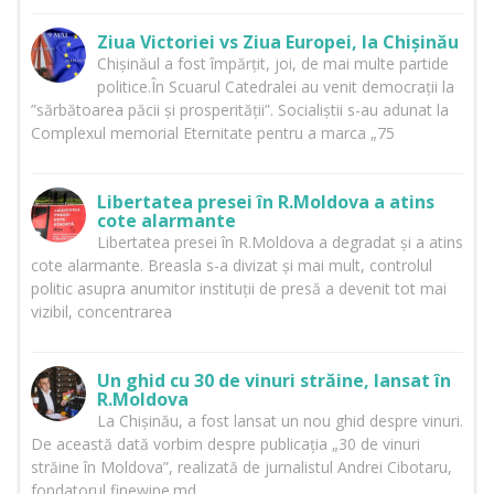
Ziua Victoriei vs Ziua Europei, la Chișinău
Chișinăul a fost împărțit, joi, de mai multe partide
politice.În Scuarul Catedralei au venit democrații la
”sărbătoarea păcii și prosperității”. Socialiștii s-au adunat la
Complexul memorial Eternitate pentru a marca „75
Libertatea presei în R.Moldova a atins
cote alarmante
Libertatea presei în R.Moldova a degradat și a atins
cote alarmante. Breasla s-a divizat și mai mult, controlul
politic asupra anumitor instituții de presă a devenit tot mai
vizibil, concentrarea
Un ghid cu 30 de vinuri străine, lansat în
R.Moldova
La Chișinău, a fost lansat un nou ghid despre vinuri.
De această dată vorbim despre publicația „30 de vinuri
străine în Moldova”, realizată de jurnalistul Andrei Cibotaru,
fondatorul finewine.md.