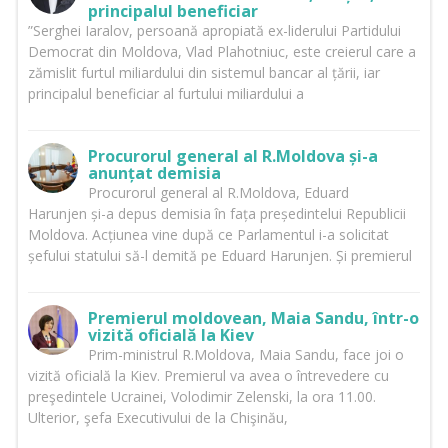
principalul beneficiar
”Serghei Iaralov, persoană apropiată ex-liderului Partidului
Democrat din Moldova, Vlad Plahotniuc, este creierul care a
zămislit furtul miliardului din sistemul bancar al țării, iar
principalul beneficiar al furtului miliardului a
Procurorul general al R.Moldova și-a
anunțat demisia
Procurorul general al R.Moldova, Eduard
Harunjen și-a depus demisia în fața președintelui Republicii
Moldova. Acțiunea vine după ce Parlamentul i-a solicitat
șefului statului să-l demită pe Eduard Harunjen. Și premierul
Premierul moldovean, Maia Sandu, într-o
vizită oficială la Kiev
Prim-ministrul R.Moldova, Maia Sandu, face joi o
vizită oficială la Kiev. Premierul va avea o întrevedere cu
preşedintele Ucrainei, Volodimir Zelenski, la ora 11.00.
Ulterior, şefa Executivului de la Chişinău,