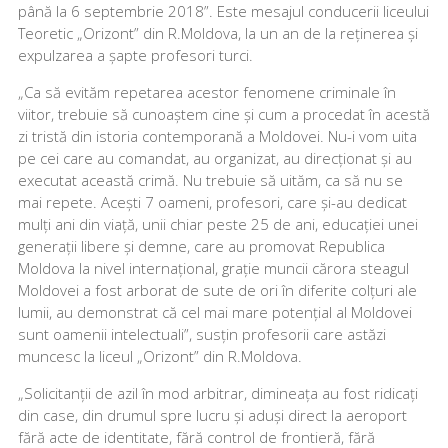
până la 6 septembrie 2018”. Este mesajul conducerii liceului
Teoretic „Orizont” din R.Moldova, la un an de la reținerea și
expulzarea a șapte profesori turci.
„Ca să evităm repetarea acestor fenomene criminale în
viitor, trebuie să cunoaștem cine și cum a procedat în acestă
zi tristă din istoria contemporană a Moldovei. Nu-i vom uita
pe cei care au comandat, au organizat, au direcționat și au
executat această crimă. Nu trebuie să uităm, ca să nu se
mai repete. Acești 7 oameni, profesori, care și-au dedicat
mulți ani din viață, unii chiar peste 25 de ani, educației unei
generații libere și demne, care au promovat Republica
Moldova la nivel internațional, grație muncii cărora steagul
Moldovei a fost arborat de sute de ori în diferite colțuri ale
lumii, au demonstrat că cel mai mare potențial al Moldovei
sunt oamenii intelectuali”, susțin profesorii care astăzi
muncesc la liceul „Orizont” din R.Moldova.
„Solicitanții de azil în mod arbitrar, dimineața au fost ridicați
din case, din drumul spre lucru și aduși direct la aeroport
fără acte de identitate, fără control de frontieră, fără