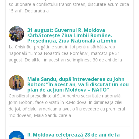
soluționare a conflictului transnistrean, discutate acum circa
15 ani”. Declarația a
31 august: Guvernul R. Moldova
sărbătorește Ziua Limbii Române.
Președinția, Ziua Națională a Limbii
La Chișinău, pregătirile sunt în toi pentru sărbătoarea
națională ”Limba Noastră cea Română”, marcată pe 31
august. De altfel, în acest an se împlinesc 30 de ani de la
Maia Sandu, după întrevederea cu John
Bolton: ”În acest an, va fi discutat un nou
plan de acțiuni Moldova – NATO”
Consilierul preşedintelui SUA pentru securitate naţională,
John Bolton, face o vizită în R.Moldova. În dimineața zilei
de joi, oficialul american a avut o întrevedere cu premierul
moldovean, Maia Sandu care a
R. Moldova celebrează 28 de ani de la