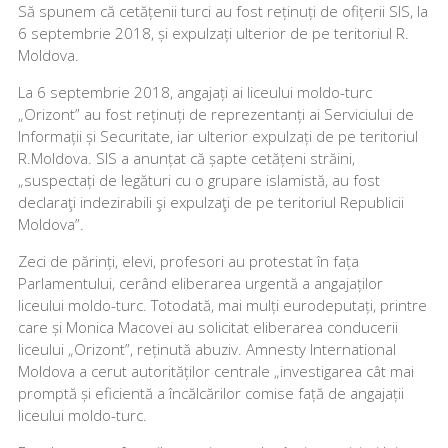
Să spunem că cetățenii turci au fost reținuți de ofițerii SIS, la
6 septembrie 2018, și expulzați ulterior de pe teritoriul R.
Moldova.
La 6 septembrie 2018, angajați ai liceului moldo-turc
„Orizont” au fost reținuți de reprezentanți ai Serviciului de
Informații și Securitate, iar ulterior expulzați de pe teritoriul
R.Moldova. SIS a anunțat că șapte cetățeni străini,
„suspectați de legături cu o grupare islamistă, au fost
declaraţi indezirabili şi expulzaţi de pe teritoriul Republicii
Moldova”.
Zeci de părinți, elevi, profesori au protestat în fața
Parlamentului, cerând eliberarea urgentă a angajaților
liceului moldo-turc. Totodată, mai mulți eurodeputați, printre
care și Monica Macovei au solicitat eliberarea conducerii
liceului „Orizont”, reținută abuziv. Amnesty International
Moldova a cerut autorităților centrale „investigarea cât mai
promptă și eficientă a încălcărilor comise față de angajații
liceului moldo-turc.