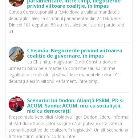
parlamentare. Între timp, negocierile
privind viitoare coaliție, în impas
Curtea Constituțională a R.Moldova a validat mandatele
deputaților aleși la scrutinul parlamentar din 24 februarie.
Din cei 101 deputați, 50 au fost aleși pe liste de partid, alți
51
Chișinău: Negocierile privind viitoarea
coaliție de guvernare, în impas
La Chișinău, magistrații Curții Constituționale
urmează până pe 9 martie să confirme sau să infirme
legalitatea scrutinului şi să valideze mandatele celor 101
deputați aleși în viitorul Parlament. Între timp,
Scenariul lui Dodon: Alianță PSRM, PD și
ACUM. Sandu: ACUM, nici cu socialiștii,
nici cu democrații
Președintele Republicii Moldova, Igor Dodon, liderul informal
al Partidului Socialiștilor susține că ar putea exista câteva
scenarii „pozitive de coalizare în legislativ”. Un alt scenariu ar
fi ”nelegitim”, afirmă Dodon. Între