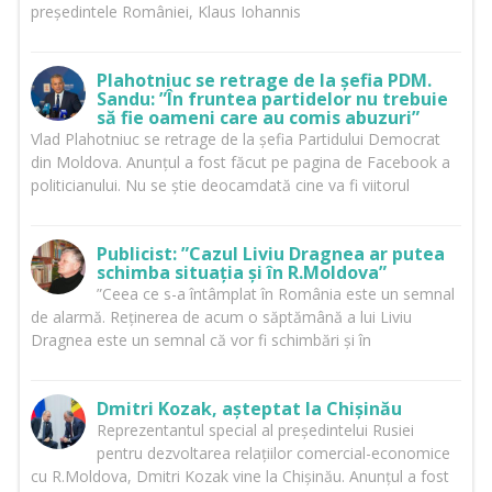
președintele României, Klaus Iohannis
Plahotniuc se retrage de la șefia PDM.
Sandu: ”În fruntea partidelor nu trebuie
să fie oameni care au comis abuzuri”
Vlad Plahotniuc se retrage de la șefia Partidului Democrat
din Moldova. Anunțul a fost făcut pe pagina de Facebook a
politicianului. Nu se știe deocamdată cine va fi viitorul
Publicist: ”Cazul Liviu Dragnea ar putea
schimba situația și în R.Moldova”
”Ceea ce s-a întâmplat în România este un semnal
de alarmă. Reținerea de acum o săptămână a lui Liviu
Dragnea este un semnal că vor fi schimbări și în
Dmitri Kozak, așteptat la Chișinău
Reprezentantul special al președintelui Rusiei
pentru dezvoltarea relațiilor comercial-economice
cu R.Moldova, Dmitri Kozak vine la Chișinău. Anunțul a fost