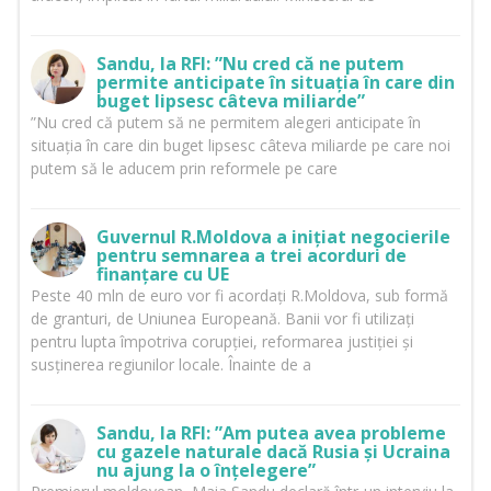
Sandu, la RFI: ”Nu cred că ne putem
permite anticipate în situația în care din
buget lipsesc câteva miliarde”
”Nu cred că putem să ne permitem alegeri anticipate în
situația în care din buget lipsesc câteva miliarde pe care noi
putem să le aducem prin reformele pe care
Guvernul R.Moldova a inițiat negocierile
pentru semnarea a trei acorduri de
finanțare cu UE
Peste 40 mln de euro vor fi acordați R.Moldova, sub formă
de granturi, de Uniunea Europeană. Banii vor fi utilizați
pentru lupta împotriva corupției, reformarea justiției și
susținerea regiunilor locale. Înainte de a
Sandu, la RFI: ”Am putea avea probleme
cu gazele naturale dacă Rusia și Ucraina
nu ajung la o înțelegere”