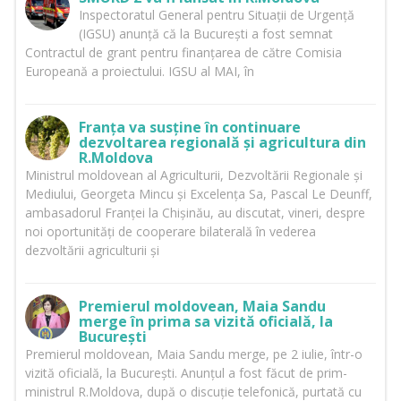
Inspectoratul General pentru Situații de Urgență
(IGSU) anunță că la București a fost semnat
Contractul de grant pentru finanțarea de către Comisia
Europeană a proiectului. IGSU al MAI, în
Franța va susține în continuare
dezvoltarea regională și agricultura din
R.Moldova
Ministrul moldovean al Agriculturii, Dezvoltării Regionale și
Mediului, Georgeta Mincu și Excelența Sa, Pascal Le Deunff,
ambasadorul Franței la Chișinău, au discutat, vineri, despre
noi oportunități de cooperare bilaterală în vederea
dezvoltării agriculturii și
Premierul moldovean, Maia Sandu
merge în prima sa vizită oficială, la
București
Premierul moldovean, Maia Sandu merge, pe 2 iulie, într-o
vizită oficială, la București. Anunțul a fost făcut de prim-
ministrul R.Moldova, după o discuție telefonică, purtată cu