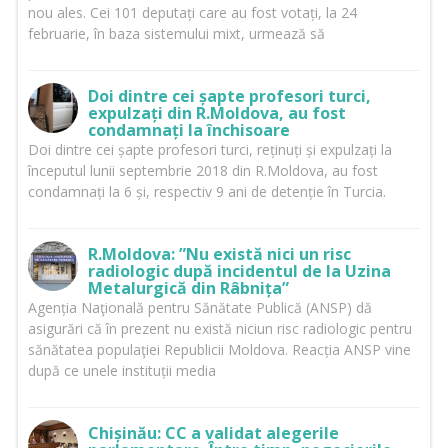
nou ales. Cei 101 deputați care au fost votați, la 24
februarie, în baza sistemului mixt, urmează să
Doi dintre cei șapte profesori turci,
expulzați din R.Moldova, au fost
condamnați la închisoare
Doi dintre cei șapte profesori turci, reținuți și expulzați la
începutul lunii septembrie 2018 din R.Moldova, au fost
condamnați la 6 și, respectiv 9 ani de detenție în Turcia.
R.Moldova: ”Nu există nici un risc
radiologic după incidentul de la Uzina
Metalurgică din Râbnița”
Agenția Naţională pentru Sănătate Publică (ANSP) dă
asigurări că în prezent nu există niciun risc radiologic pentru
sănătatea populaţiei Republicii Moldova. Reacția ANSP vine
după ce unele instituții media
Chișinău: CC a validat alegerile