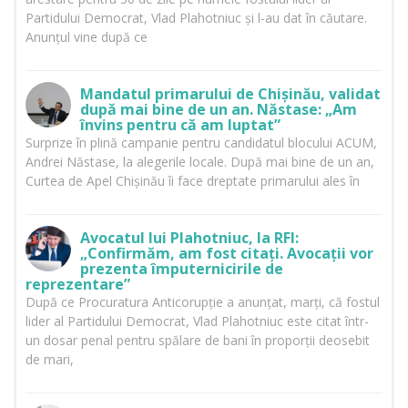
Partidului Democrat, Vlad Plahotniuc și l-au dat în căutare.
Anunțul vine după ce
Mandatul primarului de Chișinău, validat
după mai bine de un an. Năstase: „Am
învins pentru că am luptat”
Surprize în plină campanie pentru candidatul blocului ACUM,
Andrei Năstase, la alegerile locale. După mai bine de un an,
Curtea de Apel Chișinău îi face dreptate primarului ales în
Avocatul lui Plahotniuc, la RFI:
„Confirmăm, am fost citați. Avocații vor
prezenta împuternicirile de
reprezentare”
După ce Procuratura Anticorupție a anunțat, marți, că fostul
lider al Partidului Democrat, Vlad Plahotniuc este citat într-
un dosar penal pentru spălare de bani în proporții deosebit
de mari,