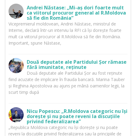
Andrei Năstase: „Mi-aș dori foarte mult
ca viitorul procuror general al R.Moldova
să fie din România”
Vicepremierul moldovean, Andrei Năstase, ministrul de
Interne, declară într-un interviu la RFI că își dorește foarte
mult ca viitorul procuror al R.Moldova să fie din România.
Important, spune Năstase,
Două deputate ale Partidului Șor rămase
fără imunitate, reținute
Două deputate ale Partidului Șor au fost reținute
fiind acuzate de implicare în frauda bancară. Marina Tauber
și Reghina Apostolova au ajuns pe mână oamenilor legii, la
scurt timp după
Nicu Popescu: „R.Moldova categoric nu își
dorește și nu poate reveni la discuțiile
privind federalizarea”
„Republica Moldova categoric nu își dorește și nu poate
reveni la discuțiile privind federalizarea sau la principiile de