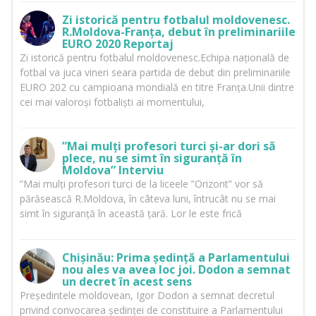
Zi istorică pentru fotbalul moldovenesc.
R.Moldova-Franța, debut în preliminariile
EURO 2020 Reportaj
Zi istorică pentru fotbalul moldovenesc.Echipa națională de
fotbal va juca vineri seara partida de debut din preliminariile
EURO 202 cu campioana mondială en titre Franța.Unii dintre
cei mai valoroși fotbaliști ai momentului,
”Mai mulți profesori turci și-ar dori să
plece, nu se simt în siguranță în
Moldova” Interviu
”Mai mulți profesori turci de la liceele ”Orizont” vor să
părăsească R.Moldova, în câteva luni, întrucât nu se mai
simt în siguranță în această țară. Lor le este frică
Chișinău: Prima ședință a Parlamentului
nou ales va avea loc joi. Dodon a semnat
un decret în acest sens
Președintele moldovean, Igor Dodon a semnat decretul
privind convocarea ședinței de constituire a Parlamentului