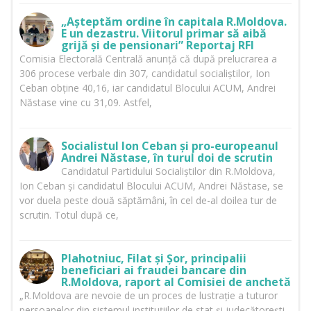
„Așteptăm ordine în capitala R.Moldova.
E un dezastru. Viitorul primar să aibă
grijă și de pensionari” Reportaj RFI
Comisia Electorală Centrală anunță că după prelucrarea a
306 procese verbale din 307, candidatul socialiștilor, Ion
Ceban obține 40,16, iar candidatul Blocului ACUM, Andrei
Năstase vine cu 31,09. Astfel,
Socialistul Ion Ceban și pro-europeanul
Andrei Năstase, în turul doi de scrutin
Candidatul Partidului Socialiștilor din R.Moldova,
Ion Ceban și candidatul Blocului ACUM, Andrei Năstase, se
vor duela peste două săptămâni, în cel de-al doilea tur de
scrutin. Totul după ce,
Plahotniuc, Filat și Șor, principalii
beneficiari ai fraudei bancare din
R.Moldova, raport al Comisiei de anchetă
„R.Moldova are nevoie de un proces de lustrație a tuturor
persoanelor din sistemul instituțiilor de stat și judecătorești