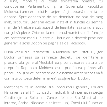
o lună, împreună cu toată societatea noastră, cu
conducerea Parlamentului și a Guvernului Republicii
Moldova, i-am cerut dlui Harunjen să-și depună demisia de
onoare. Spre deosebire de alți demnitari de stat de rang
înalt, procurorul general actual, instalat în funcție cu semne
mari de întrebare sub aspect de legalitate, așa și nu a avut
curajul să plece. Chiar de la momentul numirii sale în funcție
am contestat modul în care dl Harunjen a devenit procuror
general”, a scris Dodon pe pagina sa de Facebook.
După votul din Parlamentul R.Moldova, șeful statului, Igor
Dodon urmează să semneze decretul de demitere a
procurorului general.”Restabilirea și consolidarea statului de
drept în Republica Moldova este prioritatea primordială
pentru noi și orice încercare de a dinamita acest proces va fi
curmată cu toată determinarea”, susține Igor Dodon.
Menționăm că în aceste zile, procurorul general, Eduard
Harunjen se află în concediu medical, fiind internat în secția
Cardiologie a Spitalului Cancelariei de Stat.Ministrul de
interne, Andrei Năstase a solicitat, luni, Consiliului Superior