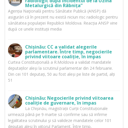
radiologic după incidentul de la Uzina
Metalurgică din Râbnița”
Agenția Naţională pentru Sănătate Publică (ANSP) dă
asigurări că în prezent nu există niciun risc radiologic pentru
sănătatea populaţiei Republicii Moldova. Reacția ANSP vine
după ce unele instituții media
Chișinău: CC a validat alegerile
parlamentare. Între timp, negocierile
privind viitoare coaliție, în impas
Curtea Constituțională a R.Moldova a validat mandatele
deputaților aleși la scrutinul parlamentar din 24 februarie.
Din cei 101 deputați, 50 au fost aleși pe liste de partid, alți
51
Chișinău: Negocierile privind viitoarea
coaliție de guvernare, în impas
La Chișinău, magistrații Curții Constituționale
urmează până pe 9 martie să confirme sau să infirme
legalitatea scrutinului şi să valideze mandatele celor 101
deputați aleși în viitorul Parlament. Între timp,