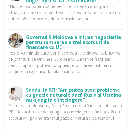
buget lipsesc câteva miliarde”
”Nu cred că putem să ne permitem alegeri anticipate în
situația în care din buget lipsesc câteva miliarde pe care noi
putem să le aducem prin reformele pe care
Guvernul R.Moldova a inițiat negocierile
pentru semnarea a trei acorduri de
finanțare cu UE
Peste 40 mln de euro vor fi acordați R.Moldova, sub formă
de granturi, de Uniunea Europeană. Banii vor fi utilizați
pentru lupta împotriva corupției, reformarea justiției și
susținerea regiunilor locale. Înainte de a
Sandu, la RFI: ”Am putea avea probleme
cu gazele naturale dacă Rusia și Ucraina
nu ajung la o înțelegere”
Premierul moldovean, Maia Sandu declară într-un interviu la
RFI că dacă nu se va ajunge la o înțelegere, până la sfârșitul
acestui an, privind tranzitul gazelor naturale pe teritoriul