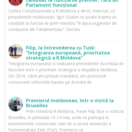
candidat la funcția de premier, fără un
Parlament funcțional
Curtea Constituțională a R.Moldova a decis, miercuri, că
președintele moldovean, Igor Dodon nu poate înainta un
candidat la funcția de prim-ministru ”în lipsa organelor de
conducere ale Parlamentului”. Decizia
Filip, la întrevederea cu Tusk:
”Integrarea europeană, prioritatea
strategică a R.Moldova”
”Integrarea europeană și realizarea prevederilor Acordului de
Asociere este o prioritate strategică a Republicii Moldova.
Din 2016, când am preluat mandatul, am promovat
consecvent reformele bazate pe Acordul de
Premierul moldovean, într-o vizită la
Bruxelles
Prim-ministrul R.Moldova, Pavel Filip face o vizită la
Bruxelles, în perioada 13-14 mai, unde va participa la
evenimentele consacrate celei de-a zecea aniversări a
Parteneriatului Estic (PaE). Premierul va