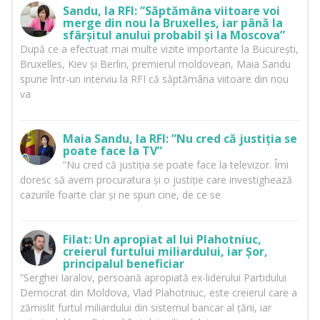
Sandu, la RFI: ”Săptămâna viitoare voi
merge din nou la Bruxelles, iar până la
sfârșitul anului probabil și la Moscova”
După ce a efectuat mai multe vizite importante la București,
Bruxelles, Kiev și Berlin, premierul moldovean, Maia Sandu
spune într-un interviu la RFI că săptămâna viitoare din nou
va
Maia Sandu, la RFI: ”Nu cred că justiția se
poate face la TV”
”Nu cred că justiția se poate face la televizor. Îmi
doresc să avem procuratura și o justiție care investighează
cazurile foarte clar și ne spun cine, de ce se
Filat: Un apropiat al lui Plahotniuc,
creierul furtului miliardului, iar Șor,
principalul beneficiar
”Serghei Iaralov, persoană apropiată ex-liderului Partidului
Democrat din Moldova, Vlad Plahotniuc, este creierul care a
zămislit furtul miliardului din sistemul bancar al țării, iar