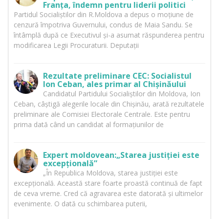
Franța, îndemn pentru liderii politici
Partidul Socialiștilor din R.Moldova a depus o moțiune de
cenzură împotriva Guvernului, condus de Maia Sandu. Se
întâmplă după ce Executivul și-a asumat răspunderea pentru
modificarea Legii Procuraturii. Deputații
Rezultate preliminare CEC: Socialistul
Ion Ceban, ales primar al Chișinăului
Candidatul Partidului Socialiștilor din Moldova, Ion
Ceban, câștigă alegerile locale din Chișinău, arată rezultatele
preliminare ale Comisiei Electorale Centrale. Este pentru
prima dată când un candidat al formațiunilor de
Expert moldovean:„Starea justiției este
excepțională”
„În Republica Moldova, starea justiției este
excepțională. Această stare foarte proastă continuă de fapt
de ceva vreme. Cred că agravarea este datorată și ultimelor
evenimente. O dată cu schimbarea puterii,