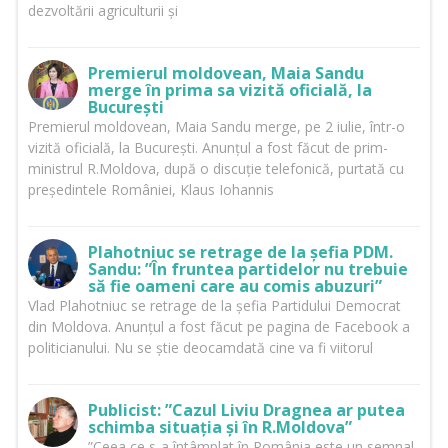
dezvoltării agriculturii și
Premierul moldovean, Maia Sandu
merge în prima sa vizită oficială, la
București
Premierul moldovean, Maia Sandu merge, pe 2 iulie, într-o
vizită oficială, la București. Anunțul a fost făcut de prim-
ministrul R.Moldova, după o discuție telefonică, purtată cu
președintele României, Klaus Iohannis
Plahotniuc se retrage de la șefia PDM.
Sandu: ”În fruntea partidelor nu trebuie
să fie oameni care au comis abuzuri”
Vlad Plahotniuc se retrage de la șefia Partidului Democrat
din Moldova. Anunțul a fost făcut pe pagina de Facebook a
politicianului. Nu se știe deocamdată cine va fi viitorul
Publicist: ”Cazul Liviu Dragnea ar putea
schimba situația și în R.Moldova”
”Ceea ce s-a întâmplat în România este un semnal