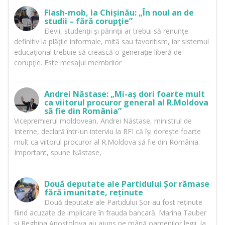
Flash-mob, la Chișinău: „În noul an de
studii – fără corupţie”
Elevii, studenţii şi părinţii ar trebui să renunţe
definitiv la plăţile informale, mită sau favoritism, iar sistemul
educaţional trebuie să crească o generaţie liberă de
corupţie. Este mesajul membrilor
Andrei Năstase: „Mi-aș dori foarte mult
ca viitorul procuror general al R.Moldova
să fie din România”
Vicepremierul moldovean, Andrei Năstase, ministrul de
Interne, declară într-un interviu la RFI că își dorește foarte
mult ca viitorul procuror al R.Moldova să fie din România.
Important, spune Năstase,
Două deputate ale Partidului Șor rămase
fără imunitate, reținute
Două deputate ale Partidului Șor au fost reținute
fiind acuzate de implicare în frauda bancară. Marina Tauber
și Reghina Apostolova au ajuns pe mână oamenilor legii, la