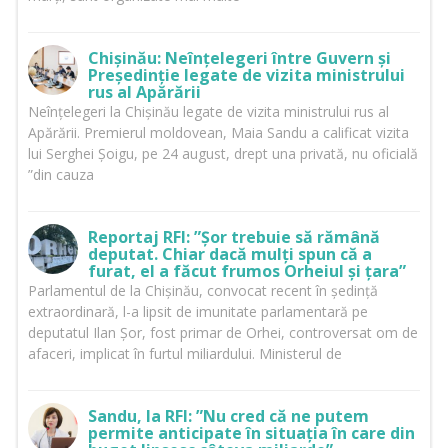
Chișinău: Neînțelegeri între Guvern și
Președinție legate de vizita ministrului
rus al Apărării
Neînțelegeri la Chișinău legate de vizita ministrului rus al
Apărării. Premierul moldovean, Maia Sandu a calificat vizita
lui Serghei Șoigu, pe 24 august, drept una privată, nu oficială
”din cauza
Reportaj RFI: ”Șor trebuie să rămână
deputat. Chiar dacă mulți spun că a
furat, el a făcut frumos Orheiul și țara”
Parlamentul de la Chișinău, convocat recent în ședință
extraordinară, l-a lipsit de imunitate parlamentară pe
deputatul Ilan Șor, fost primar de Orhei, controversat om de
afaceri, implicat în furtul miliardului. Ministerul de
Sandu, la RFI: ”Nu cred că ne putem
permite anticipate în situația în care din