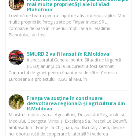
mai multe proprietăți ale lui Vlad
Plahotniuc
Lovitură de teatru pentru capul de afiș al democraților. Mai
multe proprietăți înregistrate pe Finpar Invest SRL,
companie de bază în imperiul imobiliar a lui Vladimir
Plahotniuc, au fost
SMURD 2 va fi lansat în R.Moldova
Inspectoratul General pentru Situații de Urgență
(IGSU) anunță că la București a fost semnat
Contractul de grant pentru finanțarea de către Comisia
Europeană a proiectului. IGSU al MAI, în
Franța va susține în continuare
dezvoltarea regională și agricultura din
R.Moldova
Ministrul moldovean al Agriculturii, Dezvoltării Regionale și
Mediului, Georgeta Mincu și Excelența Sa, Pascal Le Deunff,
ambasadorul Franței la Chișinău, au discutat, vineri, despre
noi oportunități de cooperare bilaterală în vederea