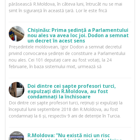
părăsească R.Moldova, în câteva luni, întrucât nu se mai
simt în siguranță în această țară. Lor le este frică
Chișinău: Prima ședință a Parlamentului
nou ales va avea loc joi. Dodon a semnat
un decret în acest sens
Președintele moldovean, Igor Dodon a semnat decretul
privind convocarea ședinței de constituire a Parlamentului
nou ales. Cei 101 deputați care au fost votați, la 24
februarie, în baza sistemului mixt, urmează să
Doi dintre cei șapte profesori turci,
expulzați din R.Moldova, au fost
condamnați la închisoare
Doi dintre cei șapte profesori turci, reținuți și expulzați la
începutul lunii septembrie 2018 din R.Moldova, au fost
condamnați la 6 și, respectiv 9 ani de detenție în Turcia.
R.Moldova: ”Nu există nici un risc