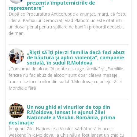
prezenta împuternicirile de
reprezentare”
După ce Procuratura Anticorupție a anunțat, marți, că fostul
lider al Partidului Democrat, Vlad Plahotniuc este citat într-
un dosar penal pentru spălare de bani în proporții deosebit
de mari,
„Rişti să îţi pierzi familia dacă faci abuz
de băutură şi aplici violenţa”, campanie
socială, în sudul R.Moldova
„Consumul de alcool îți poate distruge familia” şi „Familiile
fericite nu fac abuz de alcool” sunt doar câteva mesaje,
transmise locuitorilor din sudul R.Moldova, cu prilejul Zilei
Mondiale fără
Un nou ghid al vinurilor de top din
R.Moldova, lansat în ajunul Zilei
Naționale a Vinului. România, prima
destinație
În ajunul Zilei Naționale a Vinului, sărbătorită în acest
weekend în R.Moldova, la Chișinău a fost lansat un ghid cu