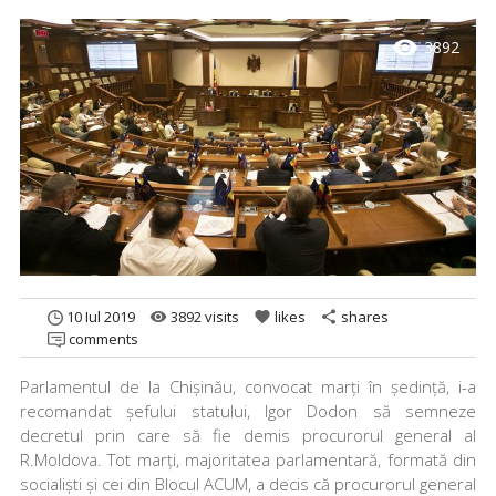
visibility
3892
10 Iul 2019
3892 visits
likes
shares
remove_red_eye
favorite
share
comments
Parlamentul de la Chișinău, convocat marți în ședință, i-a
recomandat șefului statului, Igor Dodon să semneze
decretul prin care să fie demis procurorul general al
R.Moldova. Tot marți, majoritatea parlamentară, formată din
socialiști și cei din Blocul ACUM, a decis că procurorul general