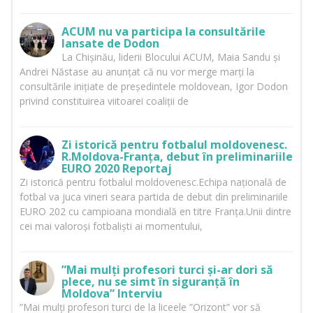
ACUM nu va participa la consultările
lansate de Dodon
La Chișinău, liderii Blocului ACUM, Maia Sandu și
Andrei Năstase au anunțat că nu vor merge marți la
consultările inițiate de președintele moldovean, Igor Dodon
privind constituirea viitoarei coaliții de
Zi istorică pentru fotbalul moldovenesc.
R.Moldova-Franța, debut în preliminariile
EURO 2020 Reportaj
Zi istorică pentru fotbalul moldovenesc.Echipa națională de
fotbal va juca vineri seara partida de debut din preliminariile
EURO 202 cu campioana mondială en titre Franța.Unii dintre
cei mai valoroși fotbaliști ai momentului,
”Mai mulți profesori turci și-ar dori să
plece, nu se simt în siguranță în
Moldova” Interviu
”Mai mulți profesori turci de la liceele ”Orizont” vor să