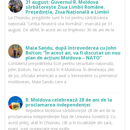
31 august: Guvernul R. Moldova
sărbătorește Ziua Limbii Române.
Președinția, Ziua Națională a Limbii
La Chișinău, pregătirile sunt în toi pentru sărbătoarea
națională ”Limba Noastră cea Română”, marcată pe 31
august. De altfel, în acest an se împlinesc 30 de ani de la
Maia Sandu, după întrevederea cu John
Bolton: ”În acest an, va fi discutat un nou
plan de acțiuni Moldova – NATO”
Consilierul preşedintelui SUA pentru securitate naţională,
John Bolton, face o vizită în R.Moldova. În dimineața zilei
de joi, oficialul american a avut o întrevedere cu premierul
moldovean, Maia Sandu care a
R. Moldova celebrează 28 de ani de la
proclamarea independenței
Republica Moldova sărbătorește 28 de ani de la
proclamarea independenţei față de Uniunea Sovietică. Cu
acest prilej, atât în Chișinău, cât și în localitățile din țară,
marți, sunt organizate mai multe