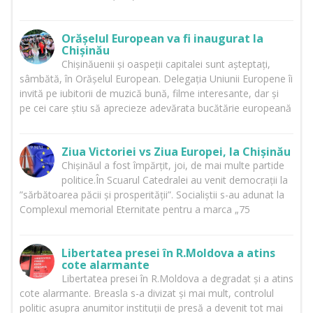
Orășelul European va fi inaugurat la
Chișinău
Chișinăuenii și oaspeții capitalei sunt așteptați,
sâmbătă, în Orășelul European. Delegația Uniunii Europene îi
invită pe iubitorii de muzică bună, filme interesante, dar și
pe cei care știu să aprecieze adevărata bucătărie europeană
Ziua Victoriei vs Ziua Europei, la Chișinău
Chișinăul a fost împărțit, joi, de mai multe partide
politice.În Scuarul Catedralei au venit democrații la
”sărbătoarea păcii și prosperității”. Socialiștii s-au adunat la
Complexul memorial Eternitate pentru a marca „75
Libertatea presei în R.Moldova a atins
cote alarmante
Libertatea presei în R.Moldova a degradat și a atins
cote alarmante. Breasla s-a divizat și mai mult, controlul
politic asupra anumitor instituții de presă a devenit tot mai