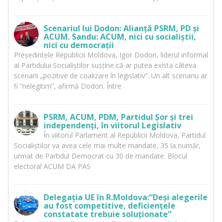
Scenariul lui Dodon: Alianță PSRM, PD și
ACUM. Sandu: ACUM, nici cu socialiștii,
nici cu democrații
Președintele Republicii Moldova, Igor Dodon, liderul informal
al Partidului Socialiștilor susține că ar putea exista câteva
scenarii „pozitive de coalizare în legislativ”. Un alt scenariu ar
fi ”nelegitim”, afirmă Dodon. Între
PSRM, ACUM, PDM, Partidul Șor și trei
independenți, în viitorul Legislativ
În viitorul Parlament al Republicii Moldova, Partidul
Socialiștilor va avea cele mai multe mandate, 35 la număr,
urmat de Partidul Democrat cu 30 de mandate. Blocul
electoral ACUM DA PAS
Delegația UE în R.Moldova:”Deși alegerile
au fost competitive, deficiențele
constatate trebuie soluționate”