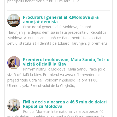
principalul beneficiar al furtului miliardului a
Procurorul general al R.Moldova și-a
anunțat demisia
Procurorul general al R.Moldova, Eduard
Harunjen și-a depus demisia în fața președintelui Republicii
Moldova. Acțiunea vine după ce Parlamentul i-a solicitat
șefului statului să-l demită pe Eduard Harunjen. Și premierul
Premierul moldovean, Maia Sandu, într-o
vizită oficială la Kiev
Prim-ministrul R.Moldova, Maia Sandu, face joi o
vizită oficială la Kiev. Premierul va avea o întrevedere cu
preşedintele Ucrainei, Volodimir Zelenski, la ora 11.00.
Ulterior, şefa Executivului de la Chişinău,
FMI a decis alocarea a 46,5 mln de dolari
Republicii Moldova
Fondul Monetar Internațional va aloca peste 46
mln de dolari R.Moldova. Anunțul a fost făcut, miercuri, la