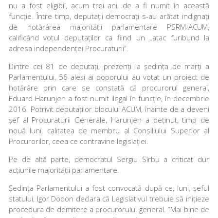
nu a fost eligibil, acum trei ani, de a fi numit în această
funcție. Între timp, deputații democrați s-au arătat indignați
de hotărârea majorității parlamentare PSRM-ACUM,
calificând votul deputaților ca fiind un „atac furibund la
adresa independenței Procuraturii”.
Dintre cei 81 de deputați, prezenți la ședința de marți a
Parlamentului, 56 aleși ai poporului au votat un proiect de
hotărâre prin care se constată că procurorul general,
Eduard Harunjen a fost numit ilegal în funcție, în decembrie
2016. Potrivit deputaților blocului ACUM, înainte de a deveni
șef al Procuraturii Generale, Harunjen a deținut, timp de
nouă luni, calitatea de membru al Consiliului Superior al
Procurorilor, ceea ce contravine legislației.
Pe de altă parte, democratul Sergiu Sîrbu a criticat dur
acțiunile majorității parlamentare.
Ședința Parlamentului a fost convocată după ce, luni, șeful
statului, Igor Dodon declara că Legislativul trebuie să inițieze
procedura de demitere a procurorului general. ”Mai bine de