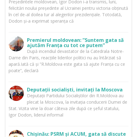
Președintele moldovean, Igor Dodon i-a transmis, luni,
felicitări noului președinte al Ucrainei pentru victoria obținută
în cel de-al doilea tur al alegerilor prezidențiale. Totodată,
Dodon și-a exprimat speranța că
Premierul moldovean: ”Suntem gata să
ajutăm Franța cu tot ce putem”
După incendiul devastator de la Catedrala Notre-
Dame din Paris, reacțiile liderilor politici nu au întârziat să
apară.Iată că și ”R.Moldova este gata să ajute Franța cu ce
poate”, declară
Deputații socialiști, invitați la Moscova
Deputații Partidului Socialiștilor din R.Moldova au
plecat la Moscova, la invitația conducerii Dumei de
Stat. Vizita vine la doar câteva zile după ce șeful statului,
Igor Dodon, liderul informal
Chișinău: PSRM și ACUM, gata să discute