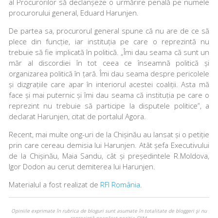
al Procurorilor să declanșeze o urmărire penală pe numele
procurorului general, Eduard Harunjen.
De partea sa, procurorul general spune că nu are de ce să
plece din funcție, iar instituția pe care o reprezintă nu
trebuie să fie implicată în politică. „Îmi dau seama că sunt un
măr al discordiei în tot ceea ce înseamnă politică și
organizarea politică în țară. Îmi dau seama despre pericolele
și dizgrațiile care apar în interiorul acestei coaliții. Asta mă
face și mai puternic și îmi dau seama că instituția pe care o
reprezint nu trebuie să participe la disputele politice”, a
declarat Harunjen, citat de portalul Agora.
Recent, mai multe ong-uri de la Chișinău au lansat și o petiție
prin care cereau demisia lui Harunjen. Atât șefa Executivului
de la Chișinău, Maia Sandu, cât și președintele R.Moldova,
Igor Dodon au cerut demiterea lui Harunjen.
Materialul a fost realizat de
RFI România
.
Opiniile exprimate în rubrica de bloguri sunt asumate în totalitate de bloggeri şi nu
reprezintă neapărat poziţia CIJM.