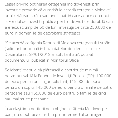
Legea privind obținerea cetățeniei moldovenești prin
investiție prevede că autoritățile acordă cetățenia Moldovei
unui cetățean străin sau unui apatrid care aduce contribuții
la Fondul de investiții publice pentru dezvoltare durabilă sau
a efectuat, timp de 60 de luni, investiții de circa 250.000 de
euro în domeniile de dezvoltare strategică.
”Se acordă cetăţenia Republicii Moldova cetățeanului străin
(solicitant principal) în baza datelor de identificare ale
Dosarului nr. SP/01/2018 al solicitantului", potrivit
documentului, publicat în Monitorul Oficial.
Solicitanții trebuie să plătească o contribuție minimă
nerambursabilă la Fondul de Investiții Publice (FIP): 100.000
de euro pentru un singur solicitant, 115.000 de euro
pentru un cuplu, 145.000 de euro pentru o familie de patru
persoane sau 155.000 de euro pentru o familie de cinci
sau mai multe persoane.
În acelaşi timp doritorii de a obţine cetăţenia Moldovei pe
bani, nu o pot face direct, ci prin intermediul unui agent