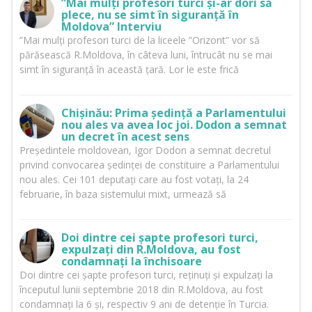
”Mai mulți profesori turci și-ar dori să
plece, nu se simt în siguranță în
Moldova” Interviu
”Mai mulți profesori turci de la liceele ”Orizont” vor să
părăsească R.Moldova, în câteva luni, întrucât nu se mai
simt în siguranță în această țară. Lor le este frică
Chișinău: Prima ședință a Parlamentului
nou ales va avea loc joi. Dodon a semnat
un decret în acest sens
Președintele moldovean, Igor Dodon a semnat decretul
privind convocarea ședinței de constituire a Parlamentului
nou ales. Cei 101 deputați care au fost votați, la 24
februarie, în baza sistemului mixt, urmează să
Doi dintre cei șapte profesori turci,
expulzați din R.Moldova, au fost
condamnați la închisoare
Doi dintre cei șapte profesori turci, reținuți și expulzați la
începutul lunii septembrie 2018 din R.Moldova, au fost
condamnați la 6 și, respectiv 9 ani de detenție în Turcia.