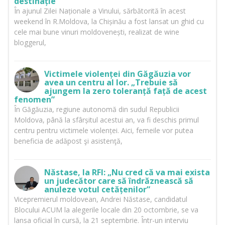
destinație
În ajunul Zilei Naționale a Vinului, sărbătorită în acest
weekend în R.Moldova, la Chișinău a fost lansat un ghid cu
cele mai bune vinuri moldovenești, realizat de wine
bloggerul,
Victimele violenței din Găgăuzia vor
avea un centru al lor. „Trebuie să
ajungem la zero toleranță față de acest
fenomen”
În Găgăuzia, regiune autonomă din sudul Republicii
Moldova, până la sfârșitul acestui an, va fi deschis primul
centru pentru victimele violenței. Aici, femeile vor putea
beneficia de adăpost şi asistenţă,
Năstase, la RFI: „Nu cred că va mai exista
un judecător care să îndrăznească să
anuleze votul cetățenilor”
Vicepremierul moldovean, Andrei Năstase, candidatul
Blocului ACUM la alegerile locale din 20 octombrie, se va
lansa oficial în cursă, la 21 septembrie. Într-un interviu