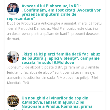
Avocatul lui Plahotniuc, la RFI:
„Confirmăm, am fost citați. Avocații vor
prezenta împuternicirile de
reprezentare”
După ce Procuratura Anticorupție a anunțat, marți, că fostul
lider al Partidului Democrat, Vlad Plahotniuc este citat într-
un dosar penal pentru spălare de bani în proporții deosebit
de mari,
„Rişti să îţi pierzi familia dacă faci abuz
de băutură şi aplici violenţa”, campanie
socială, în sudul R.Moldova
„Consumul de alcool îți poate distruge familia” şi „Familiile
fericite nu fac abuz de alcool” sunt doar câteva mesaje,
transmise locuitorilor din sudul R.Moldova, cu prilejul Zilei
Mondiale fără
Un nou ghid al vinurilor de top din
R.Moldova, lansat în ajunul Zilei
Naționale a Vinului. România, prima