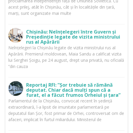
proclamarea independenţei față de Uniunea Sovietică. Cu
acest prilej, atât în Chișinău, cât și în localitățile din țară,
marți, sunt organizate mai multe
Chișinău: Neînțelegeri între Guvern și
Președinție legate de vizita ministrului
rus al Apărării
Neînțelegeri la Chișinău legate de vizita ministrului rus al
Apărării. Premierul moldovean, Maia Sandu a calificat vizita
lui Serghei Șoigu, pe 24 august, drept una privată, nu oficială
”din cauza
Reportaj RFI: ”Șor trebuie să rămână
deputat. Chiar dacă mulți spun că a
furat, el a făcut frumos Orheiul și țara”
Parlamentul de la Chișinău, convocat recent în ședință
extraordinară, l-a lipsit de imunitate parlamentară pe
deputatul Ilan Șor, fost primar de Orhei, controversat om de
afaceri, implicat în furtul miliardului. Ministerul de