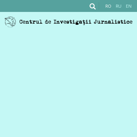
RO
RU
EN