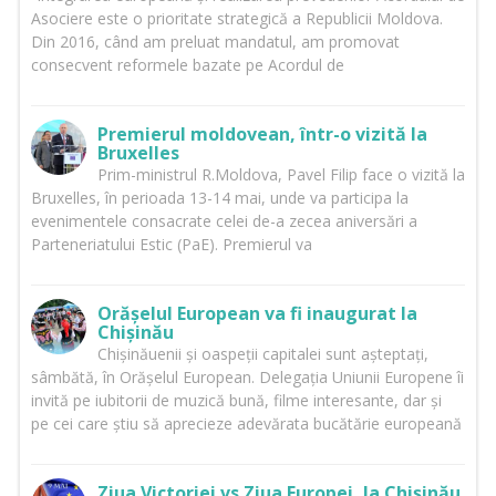
Asociere este o prioritate strategică a Republicii Moldova.
Din 2016, când am preluat mandatul, am promovat
consecvent reformele bazate pe Acordul de
Premierul moldovean, într-o vizită la
Bruxelles
Prim-ministrul R.Moldova, Pavel Filip face o vizită la
Bruxelles, în perioada 13-14 mai, unde va participa la
evenimentele consacrate celei de-a zecea aniversări a
Parteneriatului Estic (PaE). Premierul va
Orășelul European va fi inaugurat la
Chișinău
Chișinăuenii și oaspeții capitalei sunt așteptați,
sâmbătă, în Orășelul European. Delegația Uniunii Europene îi
invită pe iubitorii de muzică bună, filme interesante, dar și
pe cei care știu să aprecieze adevărata bucătărie europeană
Ziua Victoriei vs Ziua Europei, la Chișinău