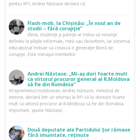
pentru RFI, Andrei Năstase declară că
Flash-mob, la Chișinău: „În noul an de
studii – fără corupţie”
Elevii, studenţii şi părinţii ar trebui să renunţe
definitiv la plăţile informale, mită sau favoritism, iar sistemul
educaţional trebuie să crească o generaţie liberă de
corupţie. Este mesajul membrilor
Andrei Năstase: „Mi-aș dori foarte mult
ca viitorul procuror general al R.Moldova
să fie din România”
Vicepremierul moldovean, Andrei Năstase, ministrul de
Interne, declară într-un interviu la RFI că își dorește foarte
mult ca viitorul procuror al R.Moldova să fie din România.
Important, spune Năstase,
Două deputate ale Partidului Șor rămase
fără imunitate, reținute