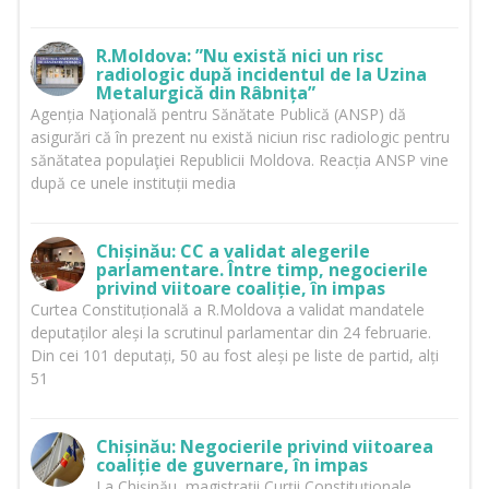
R.Moldova: ”Nu există nici un risc
radiologic după incidentul de la Uzina
Metalurgică din Râbnița”
Agenția Naţională pentru Sănătate Publică (ANSP) dă
asigurări că în prezent nu există niciun risc radiologic pentru
sănătatea populaţiei Republicii Moldova. Reacția ANSP vine
după ce unele instituții media
Chișinău: CC a validat alegerile
parlamentare. Între timp, negocierile
privind viitoare coaliție, în impas
Curtea Constituțională a R.Moldova a validat mandatele
deputaților aleși la scrutinul parlamentar din 24 februarie.
Din cei 101 deputați, 50 au fost aleși pe liste de partid, alți
51
Chișinău: Negocierile privind viitoarea
coaliție de guvernare, în impas
La Chișinău, magistrații Curții Constituționale