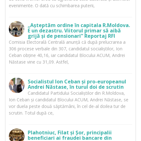
evenimente. O dată cu schimbarea puterii,
„Așteptăm ordine în capitala R.Moldova.
E un dezastru. Viitorul primar să aibă
grijă și de pensionari” Reportaj RFI
Comisia Electorală Centrală anunță că după prelucrarea a
306 procese verbale din 307, candidatul socialiștilor, Ion
Ceban obține 40,16, iar candidatul Blocului ACUM, Andrei
Năstase vine cu 31,09. Astfel,
Socialistul Ion Ceban și pro-europeanul
Andrei Năstase, în turul doi de scrutin
Candidatul Partidului Socialiștilor din R.Moldova,
Ion Ceban și candidatul Blocului ACUM, Andrei Năstase, se
vor duela peste două săptămâni, în cel de-al doilea tur de
scrutin. Totul după ce,
Plahotniuc, Filat și Șor, principalii
beneficiari ai fraudei bancare din