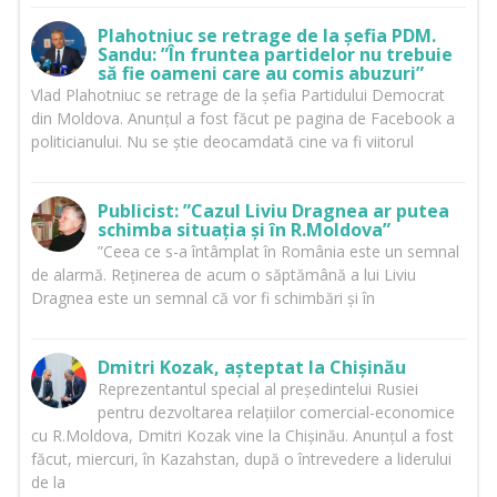
Plahotniuc se retrage de la șefia PDM.
Sandu: ”În fruntea partidelor nu trebuie
să fie oameni care au comis abuzuri”
Vlad Plahotniuc se retrage de la șefia Partidului Democrat
din Moldova. Anunțul a fost făcut pe pagina de Facebook a
politicianului. Nu se știe deocamdată cine va fi viitorul
Publicist: ”Cazul Liviu Dragnea ar putea
schimba situația și în R.Moldova”
”Ceea ce s-a întâmplat în România este un semnal
de alarmă. Reținerea de acum o săptămână a lui Liviu
Dragnea este un semnal că vor fi schimbări și în
Dmitri Kozak, așteptat la Chișinău
Reprezentantul special al președintelui Rusiei
pentru dezvoltarea relațiilor comercial-economice
cu R.Moldova, Dmitri Kozak vine la Chișinău. Anunțul a fost
făcut, miercuri, în Kazahstan, după o întrevedere a liderului
de la