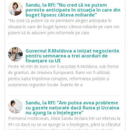
Sandu, la RFI: ”Nu cred că ne putem
permite anticipate în situația în care din
buget lipsesc câteva miliarde”
”Nu cred că putem să ne permitem alegeri anticipate în
situația în care din buget lipsesc câteva miliarde pe care noi
putem să le aducem prin reformele pe care
Guvernul R.Moldova a inițiat negocierile
pentru semnarea a trei acorduri de
finanțare cu UE
Peste 40 mln de euro vor fi acordați R.Moldova, sub formă
de granturi, de Uniunea Europeană. Banii vor fi utilizați
pentru lupta împotriva corupției, reformarea justiției și
susținerea regiunilor locale. Înainte de a
Sandu, la RFI: ”Am putea avea probleme
cu gazele naturale dacă Rusia și Ucraina
nu ajung la o înțelegere”
Premierul moldovean, Maia Sandu declară într-un interviu la
RFI că dacă nu se va ajunge la o înțelegere, până la sfârșitul