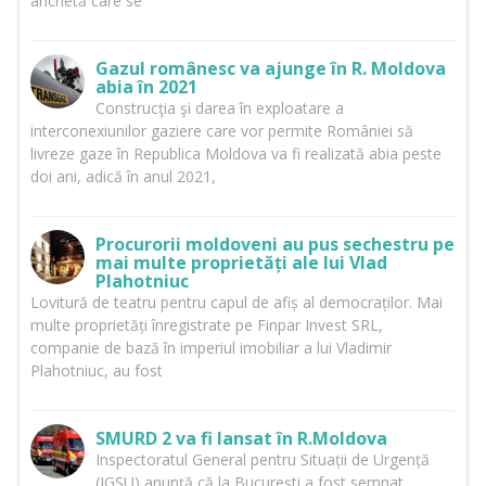
anchetă care se
Gazul românesc va ajunge în R. Moldova
abia în 2021
Construcţia şi darea în exploatare a
interconexiunilor gaziere care vor permite României să
livreze gaze în Republica Moldova va fi realizată abia peste
doi ani, adică în anul 2021,
Procurorii moldoveni au pus sechestru pe
mai multe proprietăți ale lui Vlad
Plahotniuc
Lovitură de teatru pentru capul de afiș al democraților. Mai
multe proprietăți înregistrate pe Finpar Invest SRL,
companie de bază în imperiul imobiliar a lui Vladimir
Plahotniuc, au fost
SMURD 2 va fi lansat în R.Moldova
Inspectoratul General pentru Situații de Urgență
(IGSU) anunță că la București a fost semnat