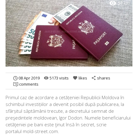
visibility
5173
08 Apr 2019
5173 visits
likes
shares
remove_red_eye
favorite
share
comments
Primul caz de acordare a cetățeniei Republicii Moldova în
schimbul investițiilor a devenit posibil după publicarea, la
sfârșitul săptămânii trecute, a decretului semnat de
preşedintele moldovean, Igor Dodon. Numele beneficiarului
cetăţeniei pe bani este ţinut însă în secret, scrie
portalul mold-street.com.