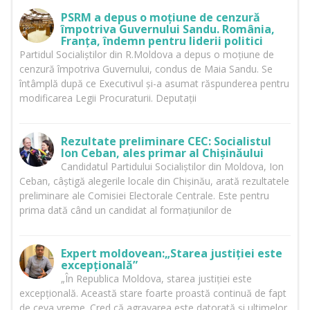
PSRM a depus o moțiune de cenzură
împotriva Guvernului Sandu. România,
Franța, îndemn pentru liderii politici
Partidul Socialiștilor din R.Moldova a depus o moțiune de
cenzură împotriva Guvernului, condus de Maia Sandu. Se
întâmplă după ce Executivul și-a asumat răspunderea pentru
modificarea Legii Procuraturii. Deputații
Rezultate preliminare CEC: Socialistul
Ion Ceban, ales primar al Chișinăului
Candidatul Partidului Socialiștilor din Moldova, Ion
Ceban, câștigă alegerile locale din Chișinău, arată rezultatele
preliminare ale Comisiei Electorale Centrale. Este pentru
prima dată când un candidat al formațiunilor de
Expert moldovean:„Starea justiției este
excepțională”
„În Republica Moldova, starea justiției este
excepțională. Această stare foarte proastă continuă de fapt
de ceva vreme. Cred că agravarea este datorată și ultimelor