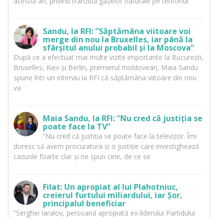
acestui an, privind tranzitul gazelor naturale pe teritoriul
Sandu, la RFI: ”Săptămâna viitoare voi
merge din nou la Bruxelles, iar până la
sfârșitul anului probabil și la Moscova”
După ce a efectuat mai multe vizite importante la București,
Bruxelles, Kiev și Berlin, premierul moldovean, Maia Sandu
spune într-un interviu la RFI că săptămâna viitoare din nou
va
Maia Sandu, la RFI: ”Nu cred că justiția se
poate face la TV”
”Nu cred că justiția se poate face la televizor. Îmi
doresc să avem procuratura și o justiție care investighează
cazurile foarte clar și ne spun cine, de ce se
Filat: Un apropiat al lui Plahotniuc,
creierul furtului miliardului, iar Șor,
principalul beneficiar
”Serghei Iaralov, persoană apropiată ex-liderului Partidului