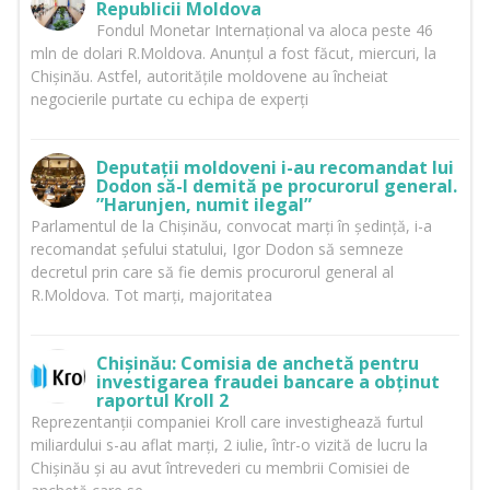
Republicii Moldova
Fondul Monetar Internațional va aloca peste 46
mln de dolari R.Moldova. Anunțul a fost făcut, miercuri, la
Chișinău. Astfel, autoritățile moldovene au încheiat
negocierile purtate cu echipa de experți
Deputații moldoveni i-au recomandat lui
Dodon să-l demită pe procurorul general.
”Harunjen, numit ilegal”
Parlamentul de la Chișinău, convocat marți în ședință, i-a
recomandat șefului statului, Igor Dodon să semneze
decretul prin care să fie demis procurorul general al
R.Moldova. Tot marți, majoritatea
Chișinău: Comisia de anchetă pentru
investigarea fraudei bancare a obținut
raportul Kroll 2
Reprezentanții companiei Kroll care investighează furtul
miliardului s-au aflat marți, 2 iulie, într-o vizită de lucru la
Chișinău și au avut întrevederi cu membrii Comisiei de