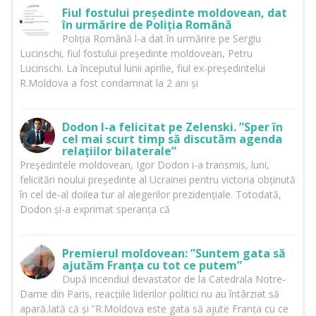
Fiul fostului președinte moldovean, dat
în urmărire de Poliția Română
Poliția Română l-a dat în urmărire pe Sergiu
Lucinschi, fiul fostului președinte moldovean, Petru
Lucinschi. La începutul lunii aprilie, fiul ex-președintelui
R.Moldova a fost condamnat la 2 ani și
Dodon l-a felicitat pe Zelenski. ”Sper în
cel mai scurt timp să discutăm agenda
relațiilor bilaterale”
Președintele moldovean, Igor Dodon i-a transmis, luni,
felicitări noului președinte al Ucrainei pentru victoria obținută
în cel de-al doilea tur al alegerilor prezidențiale. Totodată,
Dodon și-a exprimat speranța că
Premierul moldovean: ”Suntem gata să
ajutăm Franța cu tot ce putem”
După incendiul devastator de la Catedrala Notre-
Dame din Paris, reacțiile liderilor politici nu au întârziat să
apară.Iată că și ”R.Moldova este gata să ajute Franța cu ce