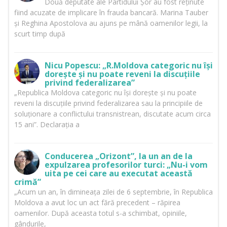
Două deputate ale Partidului Șor au fost reținute
fiind acuzate de implicare în frauda bancară. Marina Tauber
și Reghina Apostolova au ajuns pe mână oamenilor legii, la
scurt timp după
Nicu Popescu: „R.Moldova categoric nu își
dorește și nu poate reveni la discuțiile
privind federalizarea”
„Republica Moldova categoric nu își dorește și nu poate
reveni la discuțiile privind federalizarea sau la principiile de
soluționare a conflictului transnistrean, discutate acum circa
15 ani”. Declarația a
Conducerea „Orizont”, la un an de la
expulzarea profesorilor turci: „Nu-i vom
uita pe cei care au executat această
crimă”
„Acum un an, în dimineața zilei de 6 septembrie, în Republica
Moldova a avut loc un act fără precedent – răpirea
oamenilor. După aceasta totul s-a schimbat, opiniile,
gândurile,