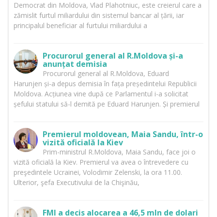
Democrat din Moldova, Vlad Plahotniuc, este creierul care a
zămislit furtul miliardului din sistemul bancar al țării, iar
principalul beneficiar al furtului miliardului a
Procurorul general al R.Moldova și-a
anunțat demisia
Procurorul general al R.Moldova, Eduard
Harunjen și-a depus demisia în fața președintelui Republicii
Moldova. Acțiunea vine după ce Parlamentul i-a solicitat
șefului statului să-l demită pe Eduard Harunjen. Și premierul
Premierul moldovean, Maia Sandu, într-o
vizită oficială la Kiev
Prim-ministrul R.Moldova, Maia Sandu, face joi o
vizită oficială la Kiev. Premierul va avea o întrevedere cu
preşedintele Ucrainei, Volodimir Zelenski, la ora 11.00.
Ulterior, şefa Executivului de la Chişinău,
FMI a decis alocarea a 46,5 mln de dolari