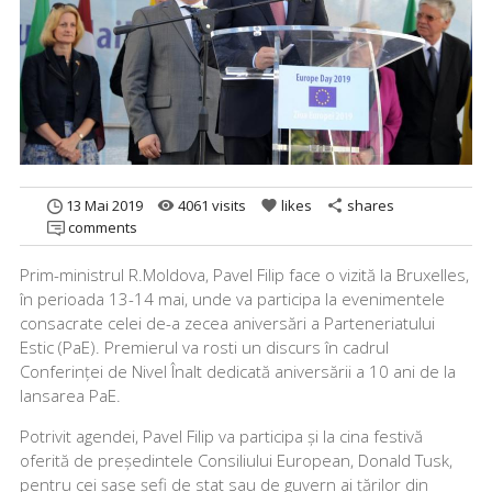
13 Mai 2019
4061 visits
likes
shares
remove_red_eye
favorite
share
comments
Prim-ministrul R.Moldova, Pavel Filip face o vizită la Bruxelles,
în perioada 13-14 mai, unde va participa la evenimentele
consacrate celei de-a zecea aniversări a Parteneriatului
Estic (PaE). Premierul va rosti un discurs în cadrul
Conferinței de Nivel Înalt dedicată aniversării a 10 ani de la
lansarea PaE.
Potrivit agendei, Pavel Filip va participa și la cina festivă
oferită de președintele Consiliului European, Donald Tusk,
pentru cei șase șefi de stat sau de guvern ai țărilor din