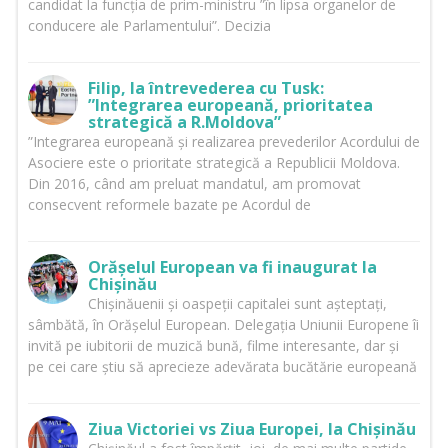
candidat la funcția de prim-ministru ”în lipsa organelor de
conducere ale Parlamentului”. Decizia
Filip, la întrevederea cu Tusk:
”Integrarea europeană, prioritatea
strategică a R.Moldova”
”Integrarea europeană și realizarea prevederilor Acordului de
Asociere este o prioritate strategică a Republicii Moldova.
Din 2016, când am preluat mandatul, am promovat
consecvent reformele bazate pe Acordul de
Orășelul European va fi inaugurat la
Chișinău
Chișinăuenii și oaspeții capitalei sunt așteptați,
sâmbătă, în Orășelul European. Delegația Uniunii Europene îi
invită pe iubitorii de muzică bună, filme interesante, dar și
pe cei care știu să aprecieze adevărata bucătărie europeană
Ziua Victoriei vs Ziua Europei, la Chișinău