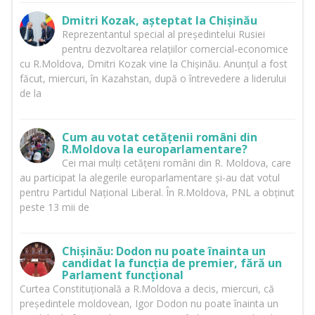
Dmitri Kozak, așteptat la Chișinău
Reprezentantul special al președintelui Rusiei
pentru dezvoltarea relațiilor comercial-economice
cu R.Moldova, Dmitri Kozak vine la Chișinău. Anunțul a fost
făcut, miercuri, în Kazahstan, după o întrevedere a liderului
de la
Cum au votat cetățenii români din
R.Moldova la europarlamentare?
Cei mai mulți cetățeni români din R. Moldova, care
au participat la alegerile europarlamentare și-au dat votul
pentru Partidul Național Liberal. În R.Moldova, PNL a obținut
peste 13 mii de
Chișinău: Dodon nu poate înainta un
candidat la funcția de premier, fără un
Parlament funcțional
Curtea Constituțională a R.Moldova a decis, miercuri, că
președintele moldovean, Igor Dodon nu poate înainta un