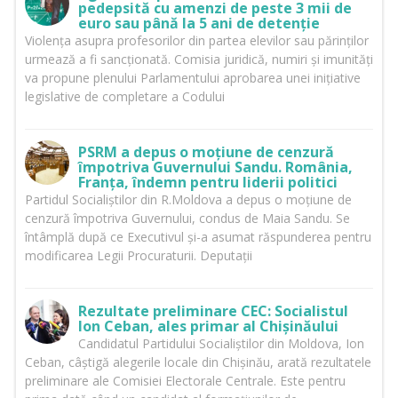
pedepsită cu amenzi de peste 3 mii de
euro sau până la 5 ani de detenție
Violența asupra profesorilor din partea elevilor sau părinților
urmează a fi sancționată. Comisia juridică, numiri și imunități
va propune plenului Parlamentului aprobarea unei inițiative
legislative de completare a Codului
PSRM a depus o moțiune de cenzură
împotriva Guvernului Sandu. România,
Franța, îndemn pentru liderii politici
Partidul Socialiștilor din R.Moldova a depus o moțiune de
cenzură împotriva Guvernului, condus de Maia Sandu. Se
întâmplă după ce Executivul și-a asumat răspunderea pentru
modificarea Legii Procuraturii. Deputații
Rezultate preliminare CEC: Socialistul
Ion Ceban, ales primar al Chișinăului
Candidatul Partidului Socialiștilor din Moldova, Ion
Ceban, câștigă alegerile locale din Chișinău, arată rezultatele
preliminare ale Comisiei Electorale Centrale. Este pentru