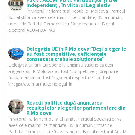
PSRM, ACUM, PDM, Partidul Șor și trei
independenți, în viitorul Legislativ
În viitorul Parlament al Republicii Moldova, Partidul
Socialiștilor va avea cele mai multe mandate, 35 la număr,
urmat de Partidul Democrat cu 30 de mandate. Blocul
electoral ACUM DA PAS
Delegația UE în R.Moldova:”Deși alegerile
au fost competitive, deficiențele
constatate trebuie soluționate”
Delegația Uniunii Europene la Chișinău susține că deși
alegerile din R.Moldova au fost ”competitive și drepturile
fundamentale au fost în general respectate”, au fost
înregistrate mai multe nereguli în
Reacții politice după anunțarea
rezultatelor alegerilor parlamentare din
R.Moldova
În viitorul Parlament de la Chișinău, Partidul Socialiștilor va
avea cele mai multe mandate, 35 la număr, urmat de
Partidul Democrat cu 30 de mandate. Blocul electoral ACUM