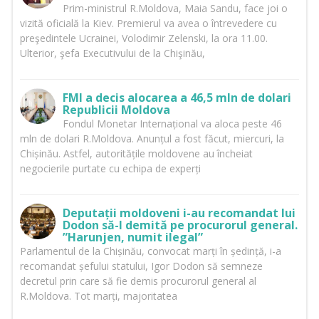
Prim-ministrul R.Moldova, Maia Sandu, face joi o
vizită oficială la Kiev. Premierul va avea o întrevedere cu
preşedintele Ucrainei, Volodimir Zelenski, la ora 11.00.
Ulterior, şefa Executivului de la Chişinău,
FMI a decis alocarea a 46,5 mln de dolari
Republicii Moldova
Fondul Monetar Internațional va aloca peste 46
mln de dolari R.Moldova. Anunțul a fost făcut, miercuri, la
Chișinău. Astfel, autoritățile moldovene au încheiat
negocierile purtate cu echipa de experți
Deputații moldoveni i-au recomandat lui
Dodon să-l demită pe procurorul general.
”Harunjen, numit ilegal”
Parlamentul de la Chișinău, convocat marți în ședință, i-a
recomandat șefului statului, Igor Dodon să semneze
decretul prin care să fie demis procurorul general al
R.Moldova. Tot marți, majoritatea