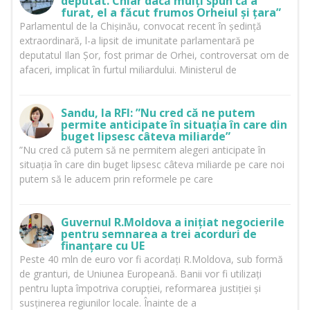
deputat. Chiar dacă mulți spun că a
furat, el a făcut frumos Orheiul și țara”
Parlamentul de la Chișinău, convocat recent în ședință
extraordinară, l-a lipsit de imunitate parlamentară pe
deputatul Ilan Șor, fost primar de Orhei, controversat om de
afaceri, implicat în furtul miliardului. Ministerul de
Sandu, la RFI: ”Nu cred că ne putem
permite anticipate în situația în care din
buget lipsesc câteva miliarde”
”Nu cred că putem să ne permitem alegeri anticipate în
situația în care din buget lipsesc câteva miliarde pe care noi
putem să le aducem prin reformele pe care
Guvernul R.Moldova a inițiat negocierile
pentru semnarea a trei acorduri de
finanțare cu UE
Peste 40 mln de euro vor fi acordați R.Moldova, sub formă
de granturi, de Uniunea Europeană. Banii vor fi utilizați
pentru lupta împotriva corupției, reformarea justiției și
susținerea regiunilor locale. Înainte de a