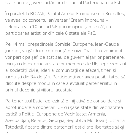
stat sau de guvern ai țărilor din cadrul Parteneriatului Estic.
În paralel, la BOZAR, Palatul Artelor Frumoase din Bruxelles,
va avea loc concertul aniversar “Creăm împreună –
celebrarea a 10 ani ai PaE prin imagine și muzică”, cu
participarea artiștilor din cele 6 state ale PaE.
Pe 14 mai, președintele Comisiei Europene, Jean-Claude
Juncker, va găzdui o conferință de nivel înalt. La eveniment
vor participa șefi de stat sau de guvern ai țărilor partenere,
miniștri de externe ai statelor membre ale UE, reprezentanți
ai societății civile, lideri ai comunității de afaceri, tineri și
jurnaliști din 34 de țări. Participanții vor avea posibilitatea să
discute despre modul în care a evoluat parteneriatul în
primul deceniu și viitorul acestuia.
Parteneriatul Estic reprezintă o iniţiativă de consolidare şi
aprofundare a cooperării UE cu şase state din vecinătatea
estică a Politicii Europene de Vecinătate: Armenia,
Azerbaidjan, Belarus, Georgia, Republica Moldova şi Ucraina.
Totodată, fiecare dintre partenerii estici are libertatea să-şi