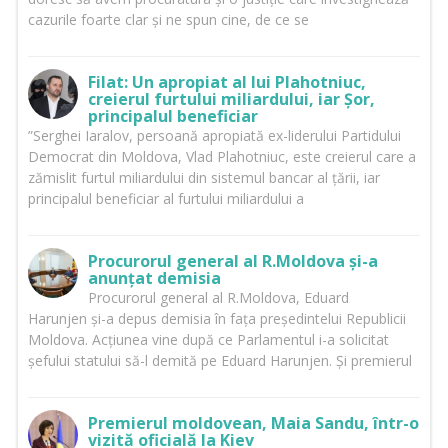
cazurile foarte clar și ne spun cine, de ce se
Filat: Un apropiat al lui Plahotniuc,
creierul furtului miliardului, iar Șor,
principalul beneficiar
”Serghei Iaralov, persoană apropiată ex-liderului Partidului
Democrat din Moldova, Vlad Plahotniuc, este creierul care a
zămislit furtul miliardului din sistemul bancar al țării, iar
principalul beneficiar al furtului miliardului a
Procurorul general al R.Moldova și-a
anunțat demisia
Procurorul general al R.Moldova, Eduard
Harunjen și-a depus demisia în fața președintelui Republicii
Moldova. Acțiunea vine după ce Parlamentul i-a solicitat
șefului statului să-l demită pe Eduard Harunjen. Și premierul
Premierul moldovean, Maia Sandu, într-o
vizită oficială la Kiev