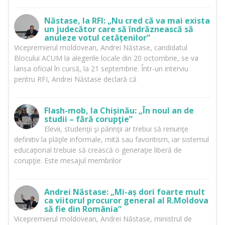
Năstase, la RFI: „Nu cred că va mai exista
un judecător care să îndrăznească să
anuleze votul cetățenilor”
Vicepremierul moldovean, Andrei Năstase, candidatul
Blocului ACUM la alegerile locale din 20 octombrie, se va
lansa oficial în cursă, la 21 septembrie. Într-un interviu
pentru RFI, Andrei Năstase declară că
Flash-mob, la Chișinău: „În noul an de
studii – fără corupţie”
Elevii, studenţii şi părinţii ar trebui să renunţe
definitiv la plăţile informale, mită sau favoritism, iar sistemul
educaţional trebuie să crească o generaţie liberă de
corupţie. Este mesajul membrilor
Andrei Năstase: „Mi-aș dori foarte mult
ca viitorul procuror general al R.Moldova
să fie din România”
Vicepremierul moldovean, Andrei Năstase, ministrul de