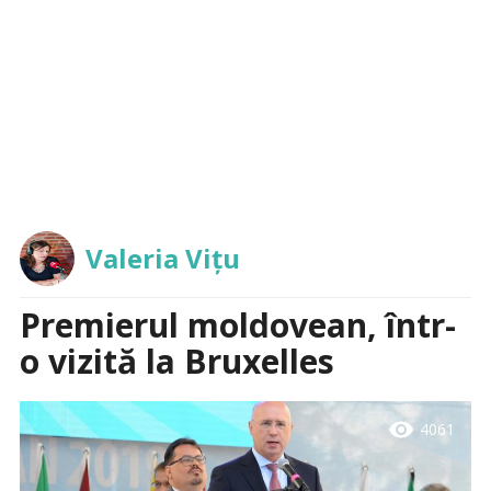
Valeria Vițu
Premierul moldovean, într-
o vizită la Bruxelles
visibility
4061