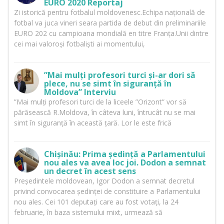
EURO 2020 Reportaj
Zi istorică pentru fotbalul moldovenesc.Echipa națională de
fotbal va juca vineri seara partida de debut din preliminariile
EURO 202 cu campioana mondială en titre Franța.Unii dintre
cei mai valoroși fotbaliști ai momentului,
”Mai mulți profesori turci și-ar dori să
plece, nu se simt în siguranță în
Moldova” Interviu
”Mai mulți profesori turci de la liceele ”Orizont” vor să
părăsească R.Moldova, în câteva luni, întrucât nu se mai
simt în siguranță în această țară. Lor le este frică
Chișinău: Prima ședință a Parlamentului
nou ales va avea loc joi. Dodon a semnat
un decret în acest sens
Președintele moldovean, Igor Dodon a semnat decretul
privind convocarea ședinței de constituire a Parlamentului
nou ales. Cei 101 deputați care au fost votați, la 24
februarie, în baza sistemului mixt, urmează să