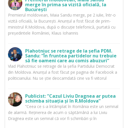
merge în prima sa vizită oficială, la
București
Premierul moldovean, Maia Sandu merge, pe 2 iulie, într-o
vizită oficială, la București. Anunțul a fost făcut de prim-
ministrul R.Moldova, după o discuție telefonică, purtată cu
președintele României, Klaus Iohannis
Plahotniuc se retrage de la șefia PDM.
Sandu: ”În fruntea partidelor nu trebuie
să fie oameni care au comis abuzuri”
Vlad Plahotniuc se retrage de la șefia Partidului Democrat
din Moldova. Anunțul a fost făcut pe pagina de Facebook a
politicianului. Nu se știe deocamdată cine va fi viitorul
Publicist: ”Cazul Liviu Dragnea ar putea
schimba situația și în R.Moldova”
”Ceea ce s-a întâmplat în România este un semnal
de alarmă. Reținerea de acum o săptămână a lui Liviu
Dragnea este un semnal că vor fi schimbări și în