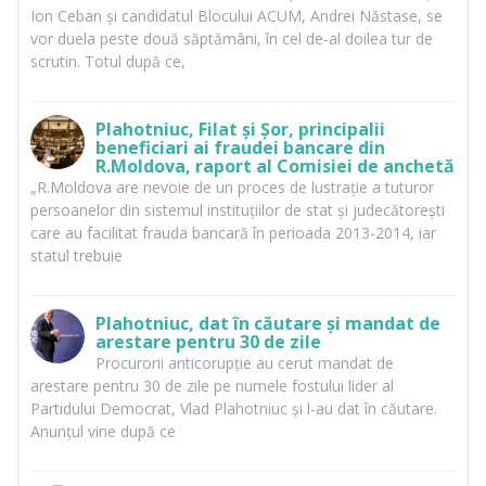
Ion Ceban și candidatul Blocului ACUM, Andrei Năstase, se
vor duela peste două săptămâni, în cel de-al doilea tur de
scrutin. Totul după ce,
Plahotniuc, Filat și Șor, principalii
beneficiari ai fraudei bancare din
R.Moldova, raport al Comisiei de anchetă
„R.Moldova are nevoie de un proces de lustrație a tuturor
persoanelor din sistemul instituțiilor de stat și judecătorești
care au facilitat frauda bancară în perioada 2013-2014, iar
statul trebuie
Plahotniuc, dat în căutare și mandat de
arestare pentru 30 de zile
Procurorii anticorupție au cerut mandat de
arestare pentru 30 de zile pe numele fostului lider al
Partidului Democrat, Vlad Plahotniuc și l-au dat în căutare.
Anunțul vine după ce