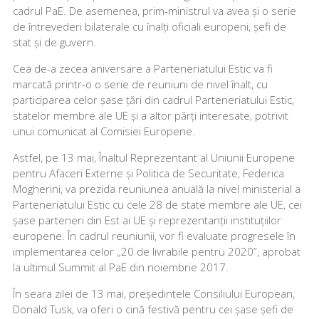
cadrul PaE. De asemenea, prim-ministrul va avea și o serie
de întrevederi bilaterale cu înalți oficiali europeni, șefi de
stat și de guvern.
Cea de-a zecea aniversare a Parteneriatului Estic va fi
marcată printr-o o serie de reuniuni de nivel înalt, cu
participarea celor șase țări din cadrul Parteneriatului Estic,
statelor membre ale UE și a altor părți interesate, potrivit
unui comunicat al Comisiei Europene.
Astfel, pe 13 mai, Înaltul Reprezentant al Uniunii Europene
pentru Afaceri Externe și Politica de Securitate, Federica
Mogherini, va prezida reuniunea anuală la nivel ministerial a
Parteneriatului Estic cu cele 28 de state membre ale UE, cei
șase parteneri din Est ai UE și reprezentanții instituțiilor
europene. În cadrul reuniunii, vor fi evaluate progresele în
implementarea celor „20 de livrabile pentru 2020”, aprobat
la ultimul Summit al PaE din noiembrie 2017.
În seara zilei de 13 mai, președintele Consiliului European,
Donald Tusk, va oferi o cină festivă pentru cei șase șefi de