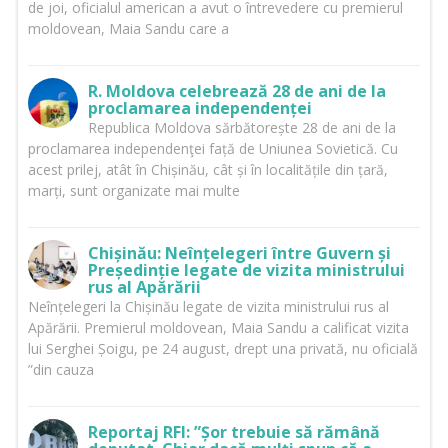
de joi, oficialul american a avut o întrevedere cu premierul
moldovean, Maia Sandu care a
R. Moldova celebrează 28 de ani de la
proclamarea independenței
Republica Moldova sărbătorește 28 de ani de la
proclamarea independenţei față de Uniunea Sovietică. Cu
acest prilej, atât în Chișinău, cât și în localitățile din țară,
marți, sunt organizate mai multe
Chișinău: Neînțelegeri între Guvern și
Președinție legate de vizita ministrului
rus al Apărării
Neînțelegeri la Chișinău legate de vizita ministrului rus al
Apărării. Premierul moldovean, Maia Sandu a calificat vizita
lui Serghei Șoigu, pe 24 august, drept una privată, nu oficială
”din cauza
Reportaj RFI: ”Șor trebuie să rămână