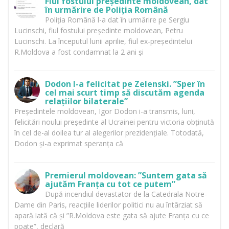
Fiul fostului președinte moldovean, dat
în urmărire de Poliția Română
Poliția Română l-a dat în urmărire pe Sergiu
Lucinschi, fiul fostului președinte moldovean, Petru
Lucinschi. La începutul lunii aprilie, fiul ex-președintelui
R.Moldova a fost condamnat la 2 ani și
Dodon l-a felicitat pe Zelenski. ”Sper în
cel mai scurt timp să discutăm agenda
relațiilor bilaterale”
Președintele moldovean, Igor Dodon i-a transmis, luni,
felicitări noului președinte al Ucrainei pentru victoria obținută
în cel de-al doilea tur al alegerilor prezidențiale. Totodată,
Dodon și-a exprimat speranța că
Premierul moldovean: ”Suntem gata să
ajutăm Franța cu tot ce putem”
După incendiul devastator de la Catedrala Notre-
Dame din Paris, reacțiile liderilor politici nu au întârziat să
apară.Iată că și ”R.Moldova este gata să ajute Franța cu ce
poate”, declară