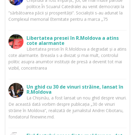
Chișinăul a fost împărțit, joi, de mai multe partide
politice.În Scuarul Catedralei au venit democrații la
”sărbătoarea păcii și prosperității”. Socialiștii s-au adunat la
Complexul memorial Eternitate pentru a marca „75
Libertatea presei în R.Moldova a atins
cote alarmante
Libertatea presei în R.Moldova a degradat și a atins
cote alarmante. Breasla s-a divizat și mai mult, controlul
politic asupra anumitor instituții de presă a devenit tot mai
vizibil, concentrarea
Un ghid cu 30 de vinuri străine, lansat în
R.Moldova
La Chișinău, a fost lansat un nou ghid despre vinuri.
De această dată vorbim despre publicația „30 de vinuri
străine în Moldova”, realizată de jurnalistul Andrei Cibotaru,
fondatorul finewine.md.