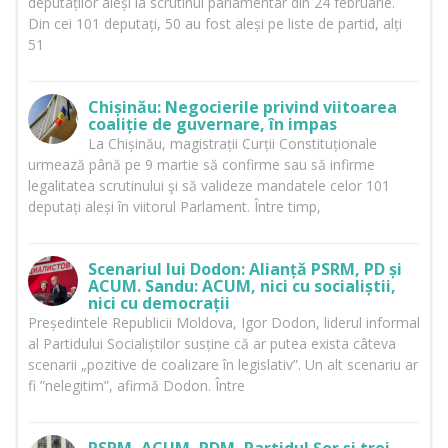
deputaților aleși la scrutinul parlamentar din 24 februarie.
Din cei 101 deputați, 50 au fost aleși pe liste de partid, alți
51
Chișinău: Negocierile privind viitoarea
coaliție de guvernare, în impas
La Chișinău, magistrații Curții Constituționale
urmează până pe 9 martie să confirme sau să infirme
legalitatea scrutinului şi să valideze mandatele celor 101
deputați aleși în viitorul Parlament. Între timp,
Scenariul lui Dodon: Alianță PSRM, PD și
ACUM. Sandu: ACUM, nici cu socialiștii,
nici cu democrații
Președintele Republicii Moldova, Igor Dodon, liderul informal
al Partidului Socialiștilor susține că ar putea exista câteva
scenarii „pozitive de coalizare în legislativ”. Un alt scenariu ar
fi ”nelegitim”, afirmă Dodon. Între