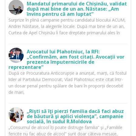
Mandatul primarului de Chișinău, validat
după mai bine de un an. Năstase: „Am
învins pentru că am luptat”
Surprize în plină campanie pentru candidatul blocului ACUM,
Andrei Năstase, la alegerile locale. După mai bine de un an,
Curtea de Apel Chișinău îi face dreptate primarului ales în
Avocatul lui Plahotniuc, la RFI:
„Confirmăm, am fost citați. Avocații vor
prezenta împuternicirile de
reprezentare”
După ce Procuratura Anticorupție a anunțat, marți, că fostul
lider al Partidului Democrat, Vlad Plahotniuc este citat într-
un dosar penal pentru spălare de bani în proporții deosebit
de mari,
„Rişti să îţi pierzi familia dacă faci abuz
de băutură şi aplici violenţa”, campanie
socială, în sudul R.Moldova
„Consumul de alcool îți poate distruge familia” şi „Familiile
fericite nu fac abuz de alcool” sunt doar câteva mesaje,