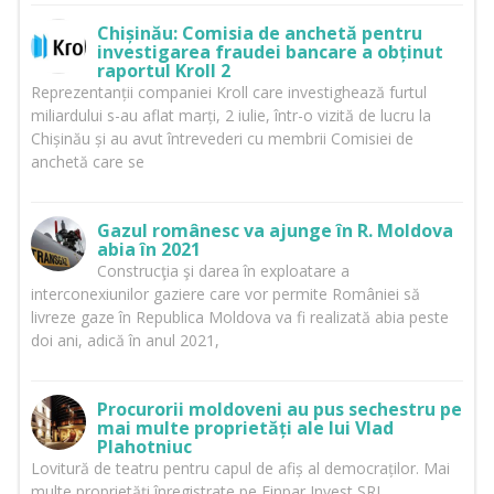
Chișinău: Comisia de anchetă pentru
investigarea fraudei bancare a obținut
raportul Kroll 2
Reprezentanții companiei Kroll care investighează furtul
miliardului s-au aflat marți, 2 iulie, într-o vizită de lucru la
Chișinău și au avut întrevederi cu membrii Comisiei de
anchetă care se
Gazul românesc va ajunge în R. Moldova
abia în 2021
Construcţia şi darea în exploatare a
interconexiunilor gaziere care vor permite României să
livreze gaze în Republica Moldova va fi realizată abia peste
doi ani, adică în anul 2021,
Procurorii moldoveni au pus sechestru pe
mai multe proprietăți ale lui Vlad
Plahotniuc
Lovitură de teatru pentru capul de afiș al democraților. Mai
multe proprietăți înregistrate pe Finpar Invest SRL,