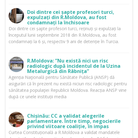
Doi dintre cei șapte profesori turci,
expulzați din R.Moldova, au fost
condamnați la închisoare
Doi dintre cei șapte profesori turci, reținuți și expulzați la
începutul lunii septembrie 2018 din R.Moldova, au fost
condamnați la 6 și, respectiv 9 ani de detenție în Turcia.
R.Moldova: ”Nu există nici un risc
radiologic după incidentul de la Uzina
Metalurgică din Râbnița”
Agenția Naţională pentru Sănătate Publică (ANSP) dă
asigurări că în prezent nu există niciun risc radiologic pentru
sănătatea populaţiei Republicii Moldova. Reacția ANSP vine
după ce unele instituții media
Chișinău: CC a validat alegerile
parlamentare. Între timp, negocierile
privind viitoare coaliție, în impas
Curtea Constituțională a R.Moldova a validat mandatele