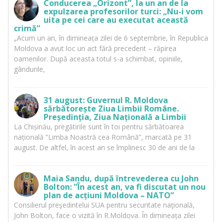
Conducerea „Orizont”, la un an de la
expulzarea profesorilor turci: „Nu-i vom
uita pe cei care au executat această
crimă”
„Acum un an, în dimineața zilei de 6 septembrie, în Republica
Moldova a avut loc un act fără precedent – răpirea
oamenilor. După aceasta totul s-a schimbat, opiniile,
gândurile,
31 august: Guvernul R. Moldova
sărbătorește Ziua Limbii Române.
Președinția, Ziua Națională a Limbii
La Chișinău, pregătirile sunt în toi pentru sărbătoarea
națională ”Limba Noastră cea Română”, marcată pe 31
august. De altfel, în acest an se împlinesc 30 de ani de la
Maia Sandu, după întrevederea cu John
Bolton: ”În acest an, va fi discutat un nou
plan de acțiuni Moldova – NATO”
Consilierul preşedintelui SUA pentru securitate naţională,
John Bolton, face o vizită în R.Moldova. În dimineața zilei