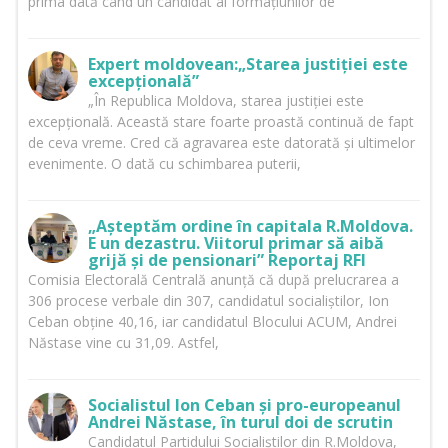
prima dată când un candidat al formațiunilor de
Expert moldovean:„Starea justiției este
excepțională”
„În Republica Moldova, starea justiției este
excepțională. Această stare foarte proastă continuă de fapt
de ceva vreme. Cred că agravarea este datorată și ultimelor
evenimente. O dată cu schimbarea puterii,
„Așteptăm ordine în capitala R.Moldova.
E un dezastru. Viitorul primar să aibă
grijă și de pensionari” Reportaj RFI
Comisia Electorală Centrală anunță că după prelucrarea a
306 procese verbale din 307, candidatul socialiștilor, Ion
Ceban obține 40,16, iar candidatul Blocului ACUM, Andrei
Năstase vine cu 31,09. Astfel,
Socialistul Ion Ceban și pro-europeanul
Andrei Năstase, în turul doi de scrutin
Candidatul Partidului Socialiștilor din R.Moldova,