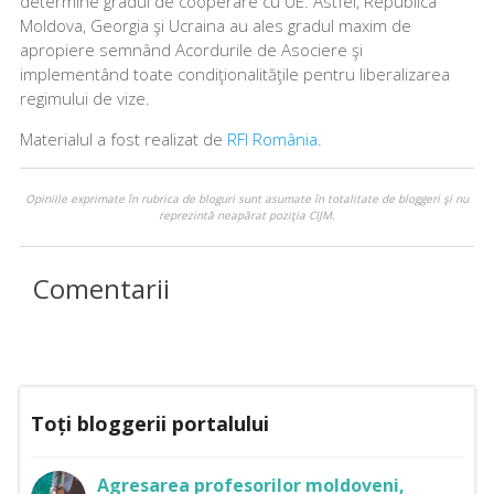
determine gradul de cooperare cu UE. Astfel, Republica
Moldova, Georgia şi Ucraina au ales gradul maxim de
apropiere semnând Acordurile de Asociere şi
implementând toate condiţionalităţile pentru liberalizarea
regimului de vize.
Materialul a fost realizat de
RFI România
.
Opiniile exprimate în rubrica de bloguri sunt asumate în totalitate de bloggeri şi nu
reprezintă neapărat poziţia CIJM.
Comentarii
Toți bloggerii portalului
Agresarea profesorilor moldoveni,