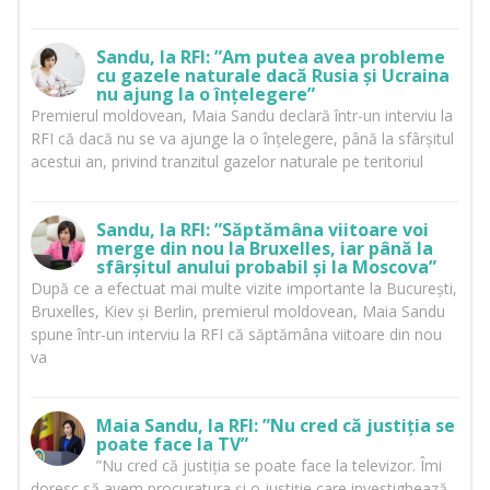
Sandu, la RFI: ”Am putea avea probleme
cu gazele naturale dacă Rusia și Ucraina
nu ajung la o înțelegere”
Premierul moldovean, Maia Sandu declară într-un interviu la
RFI că dacă nu se va ajunge la o înțelegere, până la sfârșitul
acestui an, privind tranzitul gazelor naturale pe teritoriul
Sandu, la RFI: ”Săptămâna viitoare voi
merge din nou la Bruxelles, iar până la
sfârșitul anului probabil și la Moscova”
După ce a efectuat mai multe vizite importante la București,
Bruxelles, Kiev și Berlin, premierul moldovean, Maia Sandu
spune într-un interviu la RFI că săptămâna viitoare din nou
va
Maia Sandu, la RFI: ”Nu cred că justiția se
poate face la TV”
”Nu cred că justiția se poate face la televizor. Îmi
doresc să avem procuratura și o justiție care investighează