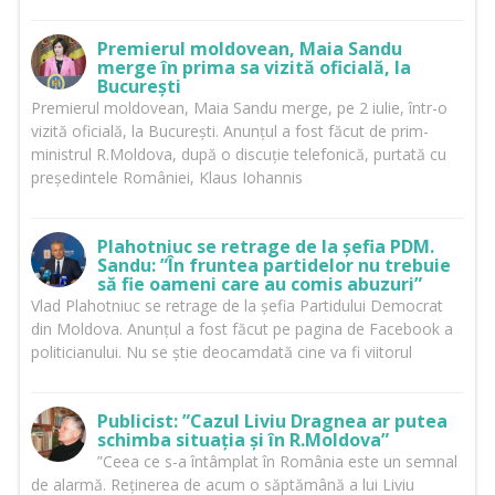
Premierul moldovean, Maia Sandu
merge în prima sa vizită oficială, la
București
Premierul moldovean, Maia Sandu merge, pe 2 iulie, într-o
vizită oficială, la București. Anunțul a fost făcut de prim-
ministrul R.Moldova, după o discuție telefonică, purtată cu
președintele României, Klaus Iohannis
Plahotniuc se retrage de la șefia PDM.
Sandu: ”În fruntea partidelor nu trebuie
să fie oameni care au comis abuzuri”
Vlad Plahotniuc se retrage de la șefia Partidului Democrat
din Moldova. Anunțul a fost făcut pe pagina de Facebook a
politicianului. Nu se știe deocamdată cine va fi viitorul
Publicist: ”Cazul Liviu Dragnea ar putea
schimba situația și în R.Moldova”
”Ceea ce s-a întâmplat în România este un semnal
de alarmă. Reținerea de acum o săptămână a lui Liviu