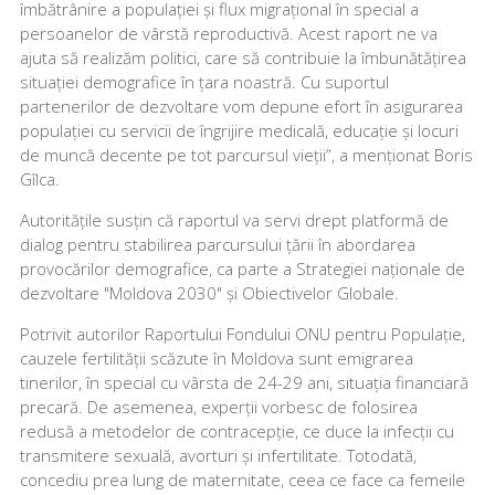
îmbătrânire a populației și flux migrațional în special a
persoanelor de vârstă reproductivă. Acest raport ne va
ajuta să realizăm politici, care să contribuie la îmbunătățirea
situației demografice în țara noastră. Cu suportul
partenerilor de dezvoltare vom depune efort în asigurarea
populației cu servicii de îngrijire medicală, educație și locuri
de muncă decente pe tot parcursul vieții”, a menționat Boris
Gîlca.
Autoritățile susțin că raportul va servi drept platformă de
dialog pentru stabilirea parcursului țării în abordarea
provocărilor demografice, ca parte a Strategiei naționale de
dezvoltare "Moldova 2030" și Obiectivelor Globale.
Potrivit autorilor Raportului Fondului ONU pentru Populație,
cauzele fertilității scăzute în Moldova sunt emigrarea
tinerilor, în special cu vârsta de 24-29 ani, situația financiară
precară. De asemenea, experții vorbesc de folosirea
redusă a metodelor de contracepție, ce duce la infecții cu
transmitere sexuală, avorturi și infertilitate. Totodată,
concediu prea lung de maternitate, ceea ce face ca femeile