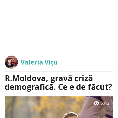
Valeria Vițu
R.Moldova, gravă criză
demografică. Ce e de făcut?
visibility
5312