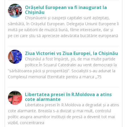
Orășelul European va fi inaugurat la
Chișinău
Chișinăuenii și oaspeții capitalei sunt așteptați,
sâmbătă, în Orășelul European. Delegația Uniunii Europene îi
invită pe iubitorii de muzică bună, filme interesante, dar și
pe cei care știu să aprecieze adevărata bucătărie europeană
Ziua Victoriei vs Ziua Europei, la Chișinău
Chișinăul a fost împărțit, joi, de mai multe partide
politice.În Scuarul Catedralei au venit democrații la
”sărbătoarea păcii și prosperității”. Socialiștii s-au adunat la
Complexul memorial Eternitate pentru a marca „75
Libertatea presei în R.Moldova a atins
cote alarmante
Libertatea presei în R.Moldova a degradat și a atins
cote alarmante. Breasla s-a divizat și mai mult, controlul
politic asupra anumitor instituții de presă a devenit tot mai
vizibil, concentrarea