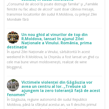
„Consumul de alcool îți poate distruge familia” şi „Familiile
fericite nu fac abuz de alcool” sunt doar câteva mesaje,
transmise locuitorilor din sudul R.Moldova, cu prilejul Zilei
Mondiale fără
Un nou ghid al vinurilor de top din
R.Moldova, lansat în ajunul Zilei
Naționale a Vinului. România, prima
destinație
În ajunul Zilei Naționale a Vinului, sărbătorită în acest
weekend în R.Moldova, la Chișinău a fost lansat un ghid cu
cele mai bune vinuri moldovenești, realizat de wine
bloggerul,
Victimele violenței din Găgăuzia vor
avea un centru al lor. „Trebuie să
ajungem la zero toleranță față de acest
fenomen”
În Găgăuzia, regiune autonomă din sudul Republicii
Moldova, până la sfârșitul acestui an, va fi deschis primul