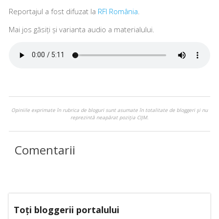
Reportajul a fost difuzat la
RFI România
.
Mai jos găsiți și varianta audio a materialului.
Opiniile exprimate în rubrica de bloguri sunt asumate în totalitate de bloggeri şi nu
reprezintă neapărat poziţia CIJM.
Comentarii
Toți bloggerii portalului