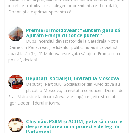
în cel de-al doilea tur al alegerilor prezidențiale. Totodată,
Dodon și-a exprimat speranța că
Premierul moldovean: ”Suntem gata să
ajutăm Franța cu tot ce putem”
După incendiul devastator de la Catedrala Notre-
Dame din Paris, reacțiile liderilor politici nu au întârziat să
apară.Iată că și ”R.Moldova este gata să ajute Franța cu ce
poate”, declară
Deputații socialiști, invitați la Moscova
Deputații Partidului Socialiștilor din R.Moldova au
plecat la Moscova, la invitația conducerii Dumei de
Stat. Vizita vine la doar câteva zile după ce șeful statului,
Igor Dodon, liderul informal
Chișinău: PSRM și ACUM, gata să discute
despre votarea unor proiecte de legi în
Parlament