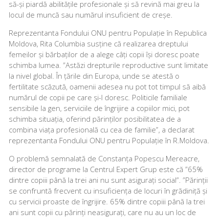
să-și piardă abilitățile profesionale și să revină mai greu la
locul de muncă sau numărul insuficient de creșe.
Reprezentanta Fondului ONU pentru Populație în Republica
Moldova, Rita Columbia susține că realizarea dreptului
femeilor și bărbaților de a alege câți copii își doresc poate
schimba lumea. ”Astăzi drepturile reproductive sunt limitate
la nivel global. În țările din Europa, unde se atestă o
fertilitate scăzută, oamenii adesea nu pot tot timpul să aibă
numărul de copii pe care și-l doresc. Politicile familiale
sensibile la gen, serviciile de îngrijire a copiilor mici, pot
schimba situația, oferind părinților posibilitatea de a
combina viața profesională cu cea de familie”, a declarat
reprezentanta Fondului ONU pentru Populație în R.Moldova.
O problemă semnalată de Constanța Popescu Mereacre,
director de programe la Centrul Expert Grup este că ”65%
dintre copiii până la trei ani nu sunt asigurați social”. ”Părinții
se confruntă frecvent cu insuficiența de locuri în grădiniță și
cu servicii proaste de îngrijire. 65% dintre copiii până la trei
ani sunt copii cu părinți neasigurați, care nu au un loc de