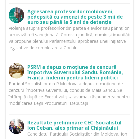
Agresarea profesorilor moldoveni,
pedepsită cu amenzi de peste 3 mii de
euro sau până la 5 ani de detenție
Violența asupra profesorilor din partea elevilor sau părinților
urmează a fi sancționată. Comisia juridică, numiri și imunități
va propune plenului Parlamentului aprobarea unei inițiative
legislative de completare a Codului
PSRM a depus o moțiune de cenzură
împotriva Guvernului Sandu. România,
Franța, îndemn pentru liderii politici
Partidul Socialiștilor din R.Moldova a depus o moțiune de
cenzură împotriva Guvernului, condus de Maia Sandu. Se
întâmplă după ce Executivul și-a asumat răspunderea pentru
modificarea Legii Procuraturii. Deputații
Rezultate preliminare CEC: Socialistul
Ion Ceban, ales primar al Chișinăului
Candidatul Partidului Socialiștilor din Moldova, Ion