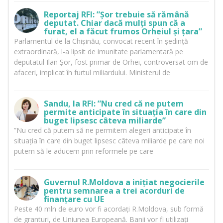
Reportaj RFI: ”Șor trebuie să rămână
deputat. Chiar dacă mulți spun că a
furat, el a făcut frumos Orheiul și țara”
Parlamentul de la Chișinău, convocat recent în ședință
extraordinară, l-a lipsit de imunitate parlamentară pe
deputatul Ilan Șor, fost primar de Orhei, controversat om de
afaceri, implicat în furtul miliardului. Ministerul de
Sandu, la RFI: ”Nu cred că ne putem
permite anticipate în situația în care din
buget lipsesc câteva miliarde”
”Nu cred că putem să ne permitem alegeri anticipate în
situația în care din buget lipsesc câteva miliarde pe care noi
putem să le aducem prin reformele pe care
Guvernul R.Moldova a inițiat negocierile
pentru semnarea a trei acorduri de
finanțare cu UE
Peste 40 mln de euro vor fi acordați R.Moldova, sub formă
de granturi, de Uniunea Europeană. Banii vor fi utilizați