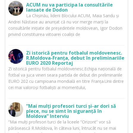
ACUM nu va participa la consultările
lansate de Dodon
La Chișinău, liderii Blocului ACUM, Maia Sandu și
Andrei Năstase au anunțat că nu vor merge marți la
consultările inițiate de președintele moldovean, Igor Dodon
privind constituirea viitoarei coaliții de
Zi istorică pentru fotbalul moldovenesc.
R.Moldova-Franța, debut în preliminariile
EURO 2020 Reportaj
Zi istorică pentru fotbalul moldovenesc.Echipa națională de
fotbal va juca vineri seara partida de debut din preliminariile
EURO 202 cu campioana mondială en titre Franța.Unii dintre
cei mai valoroși fotbaliști ai momentului,
”Mai mulți profesori turci și-ar dori să
plece, nu se simt în siguranță în
Moldova” Interviu
”Mai mulți profesori turci de la liceele ”Orizont” vor să
părăsească R.Moldova, în câteva luni, întrucât nu se mai