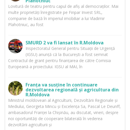
Plahotniuc
Lovitură de teatru pentru capul de afiș al democraților. Mai
multe proprietăți înregistrate pe Finpar Invest SRL,
companie de bază în imperiul imobiliar a lui Vladimir
Plahotniuc, au fost
SMURD 2 va fi lansat în R.Moldova
Inspectoratul General pentru Situații de Urgență
(IGSU) anunță că la București a fost semnat
Contractul de grant pentru finanțarea de către Comisia
Europeană a proiectului. IGSU al MAI, în
Franța va susține în continuare
dezvoltarea regională și agricultura din
R.Moldova
Ministrul moldovean al Agriculturii, Dezvoltării Regionale și
Mediului, Georgeta Mincu și Excelența Sa, Pascal Le Deunff,
ambasadorul Franței la Chișinău, au discutat, vineri, despre
noi oportunități de cooperare bilaterală în vederea
dezvoltării agriculturii și