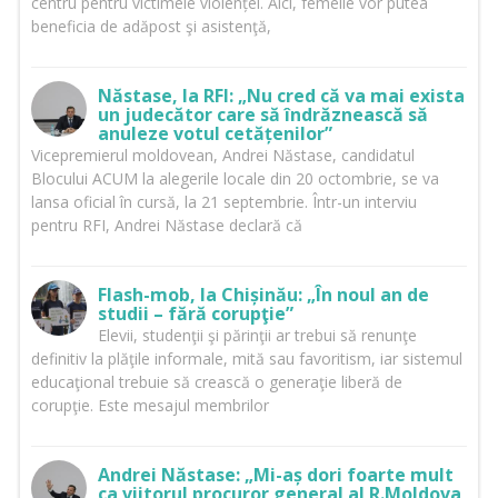
centru pentru victimele violenței. Aici, femeile vor putea
beneficia de adăpost şi asistenţă,
Năstase, la RFI: „Nu cred că va mai exista
un judecător care să îndrăznească să
anuleze votul cetățenilor”
Vicepremierul moldovean, Andrei Năstase, candidatul
Blocului ACUM la alegerile locale din 20 octombrie, se va
lansa oficial în cursă, la 21 septembrie. Într-un interviu
pentru RFI, Andrei Năstase declară că
Flash-mob, la Chișinău: „În noul an de
studii – fără corupţie”
Elevii, studenţii şi părinţii ar trebui să renunţe
definitiv la plăţile informale, mită sau favoritism, iar sistemul
educaţional trebuie să crească o generaţie liberă de
corupţie. Este mesajul membrilor
Andrei Năstase: „Mi-aș dori foarte mult
ca viitorul procuror general al R.Moldova