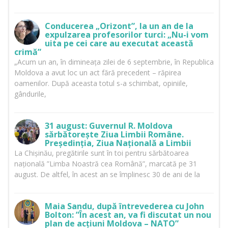
Conducerea „Orizont”, la un an de la
expulzarea profesorilor turci: „Nu-i vom
uita pe cei care au executat această
crimă”
„Acum un an, în dimineața zilei de 6 septembrie, în Republica
Moldova a avut loc un act fără precedent – răpirea
oamenilor. După aceasta totul s-a schimbat, opiniile,
gândurile,
31 august: Guvernul R. Moldova
sărbătorește Ziua Limbii Române.
Președinția, Ziua Națională a Limbii
La Chișinău, pregătirile sunt în toi pentru sărbătoarea
națională ”Limba Noastră cea Română”, marcată pe 31
august. De altfel, în acest an se împlinesc 30 de ani de la
Maia Sandu, după întrevederea cu John
Bolton: ”În acest an, va fi discutat un nou
plan de acțiuni Moldova – NATO”