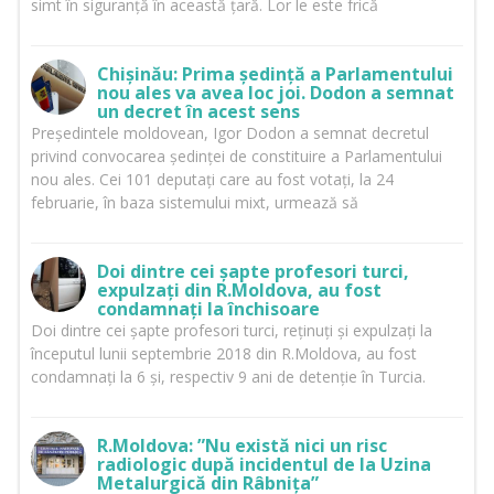
simt în siguranță în această țară. Lor le este frică
Chișinău: Prima ședință a Parlamentului
nou ales va avea loc joi. Dodon a semnat
un decret în acest sens
Președintele moldovean, Igor Dodon a semnat decretul
privind convocarea ședinței de constituire a Parlamentului
nou ales. Cei 101 deputați care au fost votați, la 24
februarie, în baza sistemului mixt, urmează să
Doi dintre cei șapte profesori turci,
expulzați din R.Moldova, au fost
condamnați la închisoare
Doi dintre cei șapte profesori turci, reținuți și expulzați la
începutul lunii septembrie 2018 din R.Moldova, au fost
condamnați la 6 și, respectiv 9 ani de detenție în Turcia.
R.Moldova: ”Nu există nici un risc
radiologic după incidentul de la Uzina
Metalurgică din Râbnița”