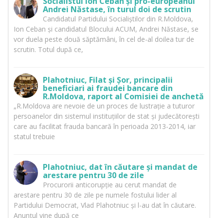
Socialistul Ion Ceban și pro-europeanul
Andrei Năstase, în turul doi de scrutin
Candidatul Partidului Socialiștilor din R.Moldova,
Ion Ceban și candidatul Blocului ACUM, Andrei Năstase, se
vor duela peste două săptămâni, în cel de-al doilea tur de
scrutin. Totul după ce,
Plahotniuc, Filat și Șor, principalii
beneficiari ai fraudei bancare din
R.Moldova, raport al Comisiei de anchetă
„R.Moldova are nevoie de un proces de lustrație a tuturor
persoanelor din sistemul instituțiilor de stat și judecătorești
care au facilitat frauda bancară în perioada 2013-2014, iar
statul trebuie
Plahotniuc, dat în căutare și mandat de
arestare pentru 30 de zile
Procurorii anticorupție au cerut mandat de
arestare pentru 30 de zile pe numele fostului lider al
Partidului Democrat, Vlad Plahotniuc și l-au dat în căutare.
Anunțul vine după ce