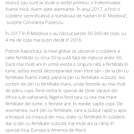
muncă sau sunt la studii și astfel primesc o îndemnizație
foarte mică. Avem date alarmante. În anul 2017, a fost o
scădere semnificativă a numărului de nașteri în R. Moldova",
susține Constanța Popescu.
În 2017 în R.Moldova s-au născut peste 30.000 de copii, cu
4 mii de copii mai puțin decât în 2016.
Potrivit Raportului, la nivel global se observă o scădere a
ratei fertilității cu circa 50 la sută față de mijlocul anilor 60.
Dacă mai mulți ani în urmă exista o singură rată a fertilității în
lume, astăzi există descrepanațe mari între țări - de la țări cu
fertilitate foarte înaltă, până la țări cu fertilitate scăzută. Aici
vorbim de țări cu fertilitate mare, unde femeile au mai mult
de patru copii, fiind vorba în special de țările sărace din
Africa sub-sahariană, Nigeria fiind țara cu cea mai mare
fertilitate din lume, o femeie are, în medie, șapte copii. De
asemenea, sunt țări cu fertilitate, care a scăzut rapid și apoi
a început să crească din nou, state cu fertilitate în scădere,
dar și țări cu fertilitate scăzută mai mulți ani la rând, în
special Asia, Europa și America de Nord.