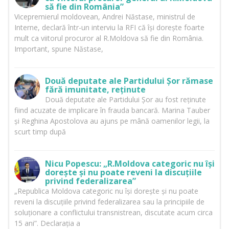
să fie din România”
Vicepremierul moldovean, Andrei Năstase, ministrul de
Interne, declară într-un interviu la RFI că își dorește foarte
mult ca viitorul procuror al R.Moldova să fie din România.
Important, spune Năstase,
Două deputate ale Partidului Șor rămase
fără imunitate, reținute
Două deputate ale Partidului Șor au fost reținute
fiind acuzate de implicare în frauda bancară. Marina Tauber
și Reghina Apostolova au ajuns pe mână oamenilor legii, la
scurt timp după
Nicu Popescu: „R.Moldova categoric nu își
dorește și nu poate reveni la discuțiile
privind federalizarea”
„Republica Moldova categoric nu își dorește și nu poate
reveni la discuțiile privind federalizarea sau la principiile de
soluționare a conflictului transnistrean, discutate acum circa
15 ani”. Declarația a