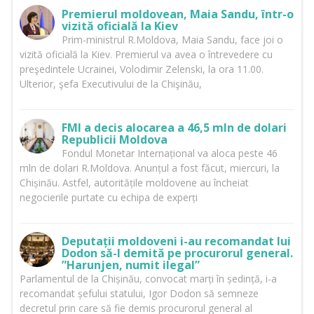
Premierul moldovean, Maia Sandu, într-o
vizită oficială la Kiev
Prim-ministrul R.Moldova, Maia Sandu, face joi o
vizită oficială la Kiev. Premierul va avea o întrevedere cu
preşedintele Ucrainei, Volodimir Zelenski, la ora 11.00.
Ulterior, şefa Executivului de la Chişinău,
FMI a decis alocarea a 46,5 mln de dolari
Republicii Moldova
Fondul Monetar Internațional va aloca peste 46
mln de dolari R.Moldova. Anunțul a fost făcut, miercuri, la
Chișinău. Astfel, autoritățile moldovene au încheiat
negocierile purtate cu echipa de experți
Deputații moldoveni i-au recomandat lui
Dodon să-l demită pe procurorul general.
”Harunjen, numit ilegal”
Parlamentul de la Chișinău, convocat marți în ședință, i-a
recomandat șefului statului, Igor Dodon să semneze
decretul prin care să fie demis procurorul general al