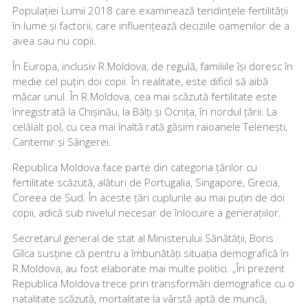
Populației Lumii 2018 care examinează tendințele fertilității
în lume și factorii, care influențează deciziile oamenilor de a
avea sau nu copii.
În Europa, inclusiv R.Moldova, de regulă, familiile își doresc în
medie cel puțin doi copii. În realitate, este dificil să aibă
măcar unul. În R.Moldova, cea mai scăzută fertilitate este
înregistrată la Chișinău, la Bălți și Ocnița, în nordul țării. La
celălalt pol, cu cea mai înaltă rată găsim raioanele Telenești,
Cantemir și Sângerei.
Republica Moldova face parte din categoria țărilor cu
fertilitate scăzută, alături de Portugalia, Singapore, Grecia,
Coreea de Sud. În aceste țări cuplurile au mai puțin de doi
copii, adică sub nivelul necesar de înlocuire a generațiilor.
Secretarul general de stat al Ministerului Sănătății, Boris
Gîlca susține că pentru a îmbunătăți situația demografică în
R.Moldova, au fost elaborate mai multe politici. „În prezent
Republica Moldova trece prin transformări demografice cu o
natalitate scăzută, mortalitate la vârstă aptă de muncă,