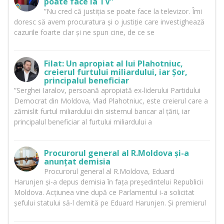
poate face la TV”
”Nu cred că justiția se poate face la televizor. Îmi
doresc să avem procuratura și o justiție care investighează
cazurile foarte clar și ne spun cine, de ce se
Filat: Un apropiat al lui Plahotniuc,
creierul furtului miliardului, iar Șor,
principalul beneficiar
”Serghei Iaralov, persoană apropiată ex-liderului Partidului
Democrat din Moldova, Vlad Plahotniuc, este creierul care a
zămislit furtul miliardului din sistemul bancar al țării, iar
principalul beneficiar al furtului miliardului a
Procurorul general al R.Moldova și-a
anunțat demisia
Procurorul general al R.Moldova, Eduard
Harunjen și-a depus demisia în fața președintelui Republicii
Moldova. Acțiunea vine după ce Parlamentul i-a solicitat
șefului statului să-l demită pe Eduard Harunjen. Și premierul