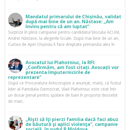
Mandatul primarului de Chișinău, validat
după mai bine de un an. Năstase: „Am
învins pentru că am luptat”
Surprize în plină campanie pentru candidatul blocului ACUM,
Andrei Năstase, la alegerile locale. După mai bine de un an,
Curtea de Apel Chișinău îi face dreptate primarului ales în
Avocatul lui Plahotniuc, la RFI:
„Confirmăm, am fost citați. Avocații vor
prezenta împuternicirile de
reprezentare”
După ce Procuratura Anticorupție a anunțat, marți, că fostul
lider al Partidului Democrat, Vlad Plahotniuc este citat într-
un dosar penal pentru spălare de bani în proporții deosebit
de mari,
„Rişti să îţi pierzi familia dacă faci abuz
de băutură şi aplici violenţa”, campanie
socială, în sudul R.Moldova