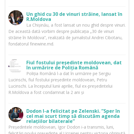
Un ghid cu 30 de vinuri străine, lansat în
R.Moldova
La Chișinău, a fost lansat un nou ghid despre vinuri.
De această dată vorbim despre publicația „30 de vinuri
străine în Moldova”, realizată de jurnalistul Andrei Cibotaru,
fondatorul finewine.md.
Fiul fostului președinte moldovean, dat
în urmărire de Poliția Română
Poliția Română l-a dat în urmărire pe Sergiu
Lucinschi, fiul fostului președinte moldovean, Petru
Lucinschi. La începutul lunii aprilie, fiul ex-președintelui
R.Moldova a fost condamnat la 2 ani și
Dodon l-a felicitat pe Zelenski. ”Sper în
cel mai scurt timp să discutăm agenda
relațiilor bilaterale”
Președintele moldovean, Igor Dodon i-a transmis, luni,
felicitări noului președinte al Ucrainei pentru victoria obținută