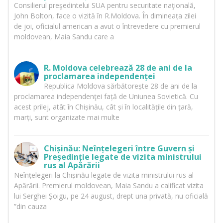
Consilierul preşedintelui SUA pentru securitate naţională,
John Bolton, face o vizită în R.Moldova. În dimineața zilei
de joi, oficialul american a avut o întrevedere cu premierul
moldovean, Maia Sandu care a
R. Moldova celebrează 28 de ani de la
proclamarea independenței
Republica Moldova sărbătorește 28 de ani de la
proclamarea independenţei față de Uniunea Sovietică. Cu
acest prilej, atât în Chișinău, cât și în localitățile din țară,
marți, sunt organizate mai multe
Chișinău: Neînțelegeri între Guvern și
Președinție legate de vizita ministrului
rus al Apărării
Neînțelegeri la Chișinău legate de vizita ministrului rus al
Apărării. Premierul moldovean, Maia Sandu a calificat vizita
lui Serghei Șoigu, pe 24 august, drept una privată, nu oficială
”din cauza