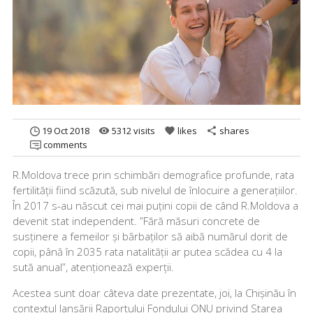
19 Oct 2018
5312 visits
likes
shares
remove_red_eye
favorite
share
comments
R.Moldova trece prin schimbări demografice profunde, rata
fertilității fiind scăzută, sub nivelul de înlocuire a generațiilor.
În 2017 s-au născut cei mai puțini copii de când R.Moldova a
devenit stat independent. ”Fără măsuri concrete de
susținere a femeilor și bărbaților să aibă numărul dorit de
copii, până în 2035 rata natalității ar putea scădea cu 4 la
sută anual”, atenționează experții.
Acestea sunt doar câteva date prezentate, joi, la Chișinău în
contextul lansării Raportului Fondului ONU privind Starea