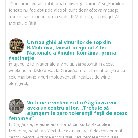
„Consumul de alcool îți poate distruge familia” şi „Familiile
fericite nu fac abuz de alcool” sunt doar câteva mesaje,
transmise locuitorilor din sudul R.Moldova, cu prilejul Zilei
Mondiale fără
Un nou ghid al vinurilor de top din
R.Moldova, lansat în ajunul Zilei
Naționale a Vinului. România, prima
destinație
În ajunul Zilei Naționale a Vinului, sărbătorită în acest
weekend în R.Moldova, la Chișinău a fost lansat un ghid cu
cele mai bune vinuri moldovenești, realizat de wine
bloggerul,
Victimele violenței din Găgăuzia vor
avea un centru al lor. „Trebuie să
ajungem la zero toleranță față de acest
fenomen”
În Găgăuzia, regiune autonomă din sudul Republicii
Moldova, până la sfârșitul acestui an, va fi deschis primul
centru pentru victimele violenței. Aici, femeile vor putea