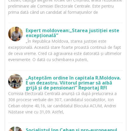
preliminare ale Comisiei Electorale Centrale. Este pentru
prima dată când un candidat al formațiunilor de
Expert moldovean:„Starea justiției este
excepțională”
„În Republica Moldova, starea justiției este
excepțională. Această stare foarte proastă continuă de fapt
de ceva vreme. Cred că agravarea este datorată și ultimelor
evenimente. O dată cu schimbarea puterii,
„Așteptăm ordine în capitala R.Moldova.
E un dezastru. Viitorul primar să aibă
grijă și de pensionari” Reportaj RFI
Comisia Electorală Centrală anunță că după prelucrarea a
306 procese verbale din 307, candidatul socialiștilor, Ion
Ceban obține 40,16, iar candidatul Blocului ACUM, Andrei
Năstase vine cu 31,09. Astfel,
Socialistul Ion Ceban și pro-europeanul