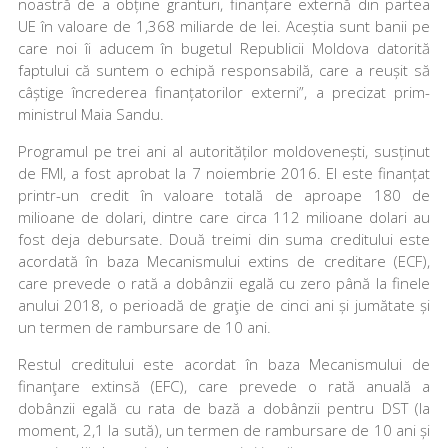
noastră de a obține granturi, finanțare externă din partea
UE în valoare de 1,368 miliarde de lei. Aceștia sunt banii pe
care noi îi aducem în bugetul Republicii Moldova datorită
faptului că suntem o echipă responsabilă, care a reușit să
câștige încrederea finanțatorilor externi”, a precizat prim-
ministrul Maia Sandu.
Programul pe trei ani al autorităților moldovenești, susținut
de FMI, a fost aprobat la 7 noiembrie 2016. El este finanțat
printr-un credit în valoare totală de aproape 180 de
milioane de dolari, dintre care circa 112 milioane dolari au
fost deja debursate. Două treimi din suma creditului este
acordată în baza Mecanismului extins de creditare (ECF),
care prevede o rată a dobânzii egală cu zero până la finele
anului 2018, o perioadă de graţie de cinci ani și jumătate și
un termen de rambursare de 10 ani.
Restul creditului este acordat în baza Mecanismului de
finanţare extinsă (EFC), care prevede o rată anuală a
dobânzii egală cu rata de bază a dobânzii pentru DST (la
moment, 2,1 la sută), un termen de rambursare de 10 ani și