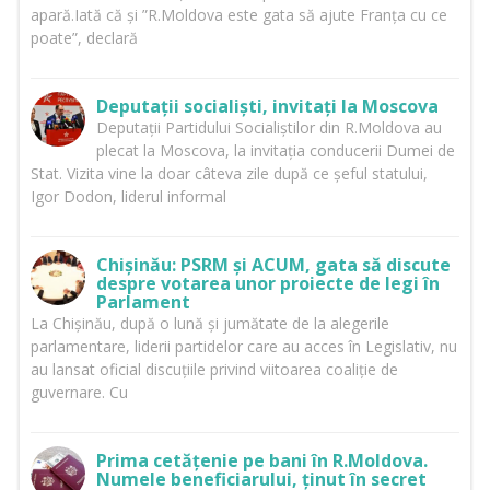
apară.Iată că și ”R.Moldova este gata să ajute Franța cu ce
poate”, declară
Deputații socialiști, invitați la Moscova
Deputații Partidului Socialiștilor din R.Moldova au
plecat la Moscova, la invitația conducerii Dumei de
Stat. Vizita vine la doar câteva zile după ce șeful statului,
Igor Dodon, liderul informal
Chișinău: PSRM și ACUM, gata să discute
despre votarea unor proiecte de legi în
Parlament
La Chișinău, după o lună și jumătate de la alegerile
parlamentare, liderii partidelor care au acces în Legislativ, nu
au lansat oficial discuțiile privind viitoarea coaliție de
guvernare. Cu
Prima cetățenie pe bani în R.Moldova.
Numele beneficiarului, ținut în secret