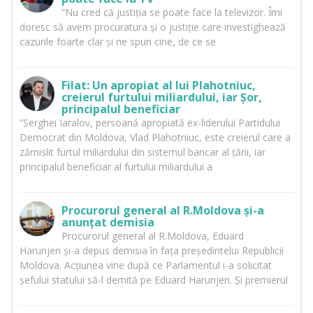
”Nu cred că justiția se poate face la televizor. Îmi
doresc să avem procuratura și o justiție care investighează
cazurile foarte clar și ne spun cine, de ce se
Filat: Un apropiat al lui Plahotniuc,
creierul furtului miliardului, iar Șor,
principalul beneficiar
”Serghei Iaralov, persoană apropiată ex-liderului Partidului
Democrat din Moldova, Vlad Plahotniuc, este creierul care a
zămislit furtul miliardului din sistemul bancar al țării, iar
principalul beneficiar al furtului miliardului a
Procurorul general al R.Moldova și-a
anunțat demisia
Procurorul general al R.Moldova, Eduard
Harunjen și-a depus demisia în fața președintelui Republicii
Moldova. Acțiunea vine după ce Parlamentul i-a solicitat
șefului statului să-l demită pe Eduard Harunjen. Și premierul