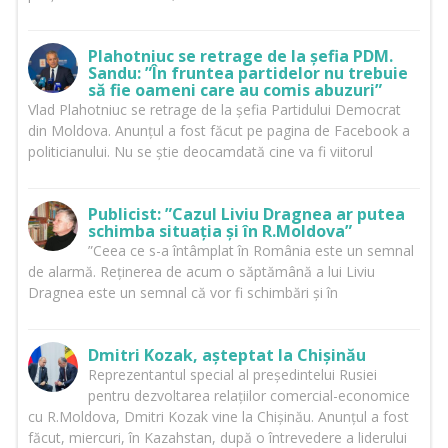
Plahotniuc se retrage de la șefia PDM.
Sandu: ”În fruntea partidelor nu trebuie
să fie oameni care au comis abuzuri”
Vlad Plahotniuc se retrage de la șefia Partidului Democrat
din Moldova. Anunțul a fost făcut pe pagina de Facebook a
politicianului. Nu se știe deocamdată cine va fi viitorul
Publicist: ”Cazul Liviu Dragnea ar putea
schimba situația și în R.Moldova”
”Ceea ce s-a întâmplat în România este un semnal
de alarmă. Reținerea de acum o săptămână a lui Liviu
Dragnea este un semnal că vor fi schimbări și în
Dmitri Kozak, așteptat la Chișinău
Reprezentantul special al președintelui Rusiei
pentru dezvoltarea relațiilor comercial-economice
cu R.Moldova, Dmitri Kozak vine la Chișinău. Anunțul a fost
făcut, miercuri, în Kazahstan, după o întrevedere a liderului