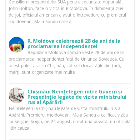
Consilierul preşedintelui SUA pentru securitate naţională,
John Bolton, face o vizită în R.Moldova. În dimineața zilei
de joi, oficialul american a avut o întrevedere cu premierul
moldovean, Maia Sandu care a
R. Moldova celebrează 28 de ani de la
proclamarea independenței
Republica Moldova sărbătorește 28 de ani de la
proclamarea independenţei față de Uniunea Sovietică. Cu
acest prilej, atât în Chișinău, cât și în localitățile din țară,
marți, sunt organizate mai multe
Chișinău: Neînțelegeri între Guvern și
Președinție legate de vizita ministrului
rus al Apărării
Neînțelegeri la Chișinău legate de vizita ministrului rus al
Apărării. Premierul moldovean, Maia Sandu a calificat vizita
lui Serghei Șoigu, pe 24 august, drept una privată, nu oficială
”din cauza