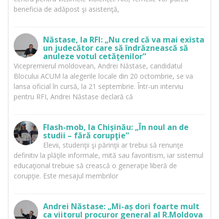
beneficia de adăpost şi asistenţă,
Năstase, la RFI: „Nu cred că va mai exista
un judecător care să îndrăznească să
anuleze votul cetățenilor”
Vicepremierul moldovean, Andrei Năstase, candidatul
Blocului ACUM la alegerile locale din 20 octombrie, se va
lansa oficial în cursă, la 21 septembrie. Într-un interviu
pentru RFI, Andrei Năstase declară că
Flash-mob, la Chișinău: „În noul an de
studii – fără corupţie”
Elevii, studenţii şi părinţii ar trebui să renunţe
definitiv la plăţile informale, mită sau favoritism, iar sistemul
educaţional trebuie să crească o generaţie liberă de
corupţie. Este mesajul membrilor
Andrei Năstase: „Mi-aș dori foarte mult
ca viitorul procuror general al R.Moldova