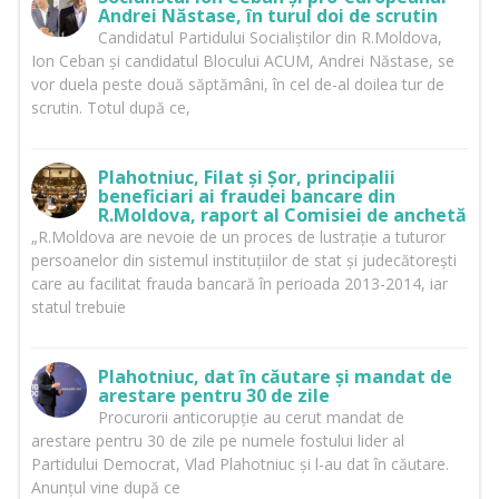
Andrei Năstase, în turul doi de scrutin
Candidatul Partidului Socialiștilor din R.Moldova,
Ion Ceban și candidatul Blocului ACUM, Andrei Năstase, se
vor duela peste două săptămâni, în cel de-al doilea tur de
scrutin. Totul după ce,
Plahotniuc, Filat și Șor, principalii
beneficiari ai fraudei bancare din
R.Moldova, raport al Comisiei de anchetă
„R.Moldova are nevoie de un proces de lustrație a tuturor
persoanelor din sistemul instituțiilor de stat și judecătorești
care au facilitat frauda bancară în perioada 2013-2014, iar
statul trebuie
Plahotniuc, dat în căutare și mandat de
arestare pentru 30 de zile
Procurorii anticorupție au cerut mandat de
arestare pentru 30 de zile pe numele fostului lider al
Partidului Democrat, Vlad Plahotniuc și l-au dat în căutare.
Anunțul vine după ce