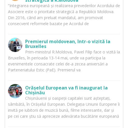
strategică a R.Moldova”
”Integrarea europeană și realizarea prevederilor Acordului de
Asociere este o prioritate strategică a Republicii Moldova.
Din 2016, când am preluat mandatul, am promovat
consecvent reformele bazate pe Acordul de
Premierul moldovean, într-o vizită la
Bruxelles
Prim-ministrul R.Moldova, Pavel Filip face o vizită la
Bruxelles, în perioada 13-14 mai, unde va participa la
evenimentele consacrate celei de-a zecea aniversări a
Parteneriatului Estic (PaE). Premierul va
Orășelul European va fi inaugurat la
Chișinău
Chișinăuenii și oaspeții capitalei sunt așteptați,
sâmbătă, în Orășelul European. Delegația Uniunii Europene îi
invită pe iubitorii de muzică bună, filme interesante, dar și
pe cei care știu să aprecieze adevărata bucătărie europeană