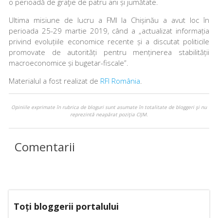
o perioadă de graţie de patru ani și jumătate.
Ultima misiune de lucru a FMI la Chișinău a avut loc în
perioada 25-29 martie 2019, când a „actualizat informația
privind evoluțiile economice recente și a discutat politicile
promovate de autorități pentru menținerea stabilității
macroeconomice și bugetar-fiscale”.
Materialul a fost realizat de
RFI România
.
Opiniile exprimate în rubrica de bloguri sunt asumate în totalitate de bloggeri şi nu
reprezintă neapărat poziţia CIJM.
Comentarii
Toți bloggerii portalului