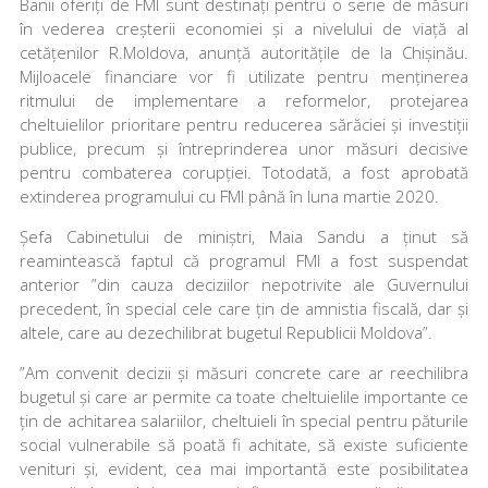
Banii oferiți de FMI sunt destinați pentru o serie de măsuri
în vederea creșterii economiei și a nivelului de viață al
cetățenilor R.Moldova, anunță autoritățile de la Chișinău.
Mijloacele financiare vor fi utilizate pentru menținerea
ritmului de implementare a reformelor, protejarea
cheltuielilor prioritare pentru reducerea sărăciei și investiții
publice, precum și întreprinderea unor măsuri decisive
pentru combaterea corupției. Totodată, a fost aprobată
extinderea programului cu FMI până în luna martie 2020.
Șefa Cabinetului de miniștri, Maia Sandu a ținut să
reamintească faptul că programul FMI a fost suspendat
anterior ”din cauza deciziilor nepotrivite ale Guvernului
precedent, în special cele care țin de amnistia fiscală, dar și
altele, care au dezechilibrat bugetul Republicii Moldova”.
”Am convenit decizii și măsuri concrete care ar reechilibra
bugetul și care ar permite ca toate cheltuielile importante ce
țin de achitarea salariilor, cheltuieli în special pentru păturile
social vulnerabile să poată fi achitate, să existe suficiente
venituri și, evident, cea mai importantă este posibilitatea