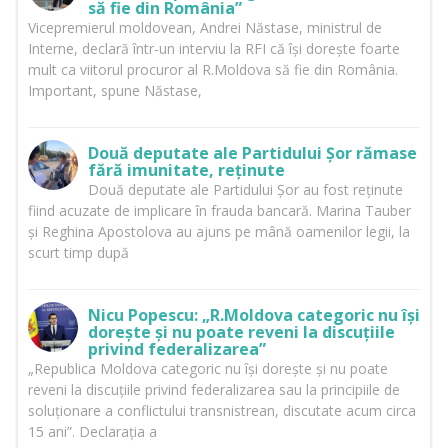
să fie din România”
Vicepremierul moldovean, Andrei Năstase, ministrul de
Interne, declară într-un interviu la RFI că își dorește foarte
mult ca viitorul procuror al R.Moldova să fie din România.
Important, spune Năstase,
Două deputate ale Partidului Șor rămase
fără imunitate, reținute
Două deputate ale Partidului Șor au fost reținute
fiind acuzate de implicare în frauda bancară. Marina Tauber
și Reghina Apostolova au ajuns pe mână oamenilor legii, la
scurt timp după
Nicu Popescu: „R.Moldova categoric nu își
dorește și nu poate reveni la discuțiile
privind federalizarea”
„Republica Moldova categoric nu își dorește și nu poate
reveni la discuțiile privind federalizarea sau la principiile de
soluționare a conflictului transnistrean, discutate acum circa
15 ani”. Declarația a