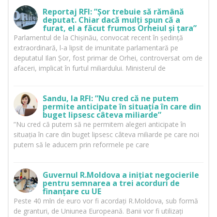
Reportaj RFI: ”Șor trebuie să rămână
deputat. Chiar dacă mulți spun că a
furat, el a făcut frumos Orheiul și țara”
Parlamentul de la Chișinău, convocat recent în ședință
extraordinară, l-a lipsit de imunitate parlamentară pe
deputatul Ilan Șor, fost primar de Orhei, controversat om de
afaceri, implicat în furtul miliardului. Ministerul de
Sandu, la RFI: ”Nu cred că ne putem
permite anticipate în situația în care din
buget lipsesc câteva miliarde”
”Nu cred că putem să ne permitem alegeri anticipate în
situația în care din buget lipsesc câteva miliarde pe care noi
putem să le aducem prin reformele pe care
Guvernul R.Moldova a inițiat negocierile
pentru semnarea a trei acorduri de
finanțare cu UE
Peste 40 mln de euro vor fi acordați R.Moldova, sub formă
de granturi, de Uniunea Europeană. Banii vor fi utilizați