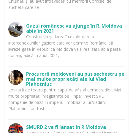
Chișinău și au avut întrevederi cu membrii Comisiei de
anchetă care se
Gazul românesc va ajunge în R. Moldova
abia în 2021
Construcţia şi darea în exploatare a
interconexiunilor gaziere care vor permite României să
livreze gaze în Republica Moldova va fi realizată abia peste
doi ani, adică în anul 2021,
Procurorii moldoveni au pus sechestru pe
mai multe proprietăți ale lui Vlad
Plahotniuc
Lovitură de teatru pentru capul de afiș al democraților. Mai
multe proprietăți înregistrate pe Finpar Invest SRL,
companie de bază în imperiul imobiliar a lui Vladimir
Plahotniuc, au fost
SMURD 2 va fi lansat în R.Moldova
Inspectoratul General pentru Situații de Urgență