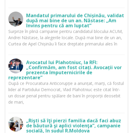
Mandatul primarului de Chișinău, validat
după mai bine de un an. Năstase: „Am
învins pentru că am luptat”
Surprize în plină campanie pentru candidatul blocului ACUM,
Andrei Năstase, la alegerile locale. După mai bine de un an,
Curtea de Apel Chișinău îi face dreptate primarului ales în
Avocatul lui Plahotniuc, la RFI:
„Confirmăm, am fost citați. Avocații vor
prezenta împuternicirile de
reprezentare”
După ce Procuratura Anticorupție a anunțat, marți, că fostul
lider al Partidului Democrat, Vlad Plahotniuc este citat într-
un dosar penal pentru spălare de bani în proporții deosebit
de mari,
„Rişti să îţi pierzi familia dacă faci abuz
de băutură şi aplici violenţa”, campanie
socială, în sudul R.Moldova