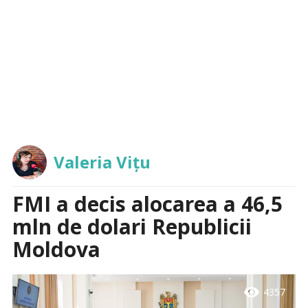
Valeria Vițu
FMI a decis alocarea a 46,5
mln de dolari Republicii
Moldova
visibility
4357