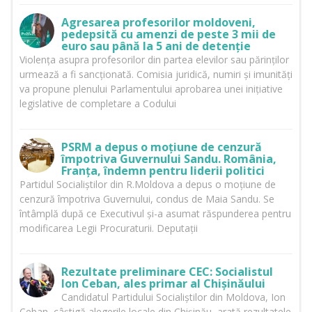
Agresarea profesorilor moldoveni,
pedepsită cu amenzi de peste 3 mii de
euro sau până la 5 ani de detenție
Violența asupra profesorilor din partea elevilor sau părinților
urmează a fi sancționată. Comisia juridică, numiri și imunități
va propune plenului Parlamentului aprobarea unei inițiative
legislative de completare a Codului
PSRM a depus o moțiune de cenzură
împotriva Guvernului Sandu. România,
Franța, îndemn pentru liderii politici
Partidul Socialiștilor din R.Moldova a depus o moțiune de
cenzură împotriva Guvernului, condus de Maia Sandu. Se
întâmplă după ce Executivul și-a asumat răspunderea pentru
modificarea Legii Procuraturii. Deputații
Rezultate preliminare CEC: Socialistul
Ion Ceban, ales primar al Chișinăului
Candidatul Partidului Socialiștilor din Moldova, Ion
Ceban, câștigă alegerile locale din Chișinău, arată rezultatele