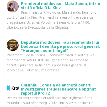
Premierul moldovean, Maia Sandu, într-o
vizită oficială la Kiev
Prim-ministrul R.Moldova, Maia Sandu, face joi o
vizită oficială la Kiev. Premierul va avea o întrevedere cu
preşedintele Ucrainei, Volodimir Zelenski, la ora 11.00.
Ulterior, şefa Executivului de la Chişinău,
Deputații moldoveni i-au recomandat lui
Dodon să-l demită pe procurorul general.
”Harunjen, numit ilegal”
Parlamentul de la Chișinău, convocat marți în ședință, i-a
recomandat șefului statului, Igor Dodon să semneze
decretul prin care să fie demis procurorul general al
R.Moldova. Tot marți, majoritatea
Chișinău: Comisia de anchetă pentru
investigarea fraudei bancare a obținut
raportul Kroll 2
Reprezentanții companiei Kroll care investighează furtul
miliardului s-au aflat marți, 2 iulie, într-o vizită de lucru la