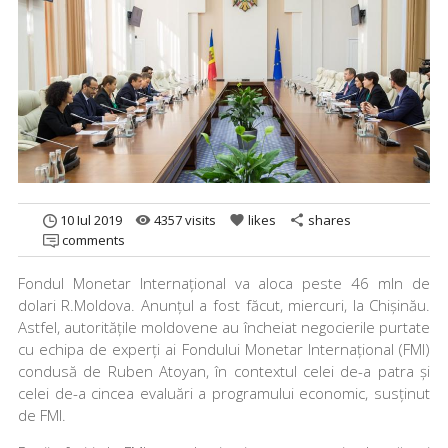
10 Iul 2019
4357 visits
likes
shares
remove_red_eye
favorite
share
comments
Fondul Monetar Internațional va aloca peste 46 mln de
dolari R.Moldova. Anunțul a fost făcut, miercuri, la Chișinău.
Astfel, autoritățile moldovene au încheiat negocierile purtate
cu echipa de experți ai Fondului Monetar Internațional (FMI)
condusă de Ruben Atoyan, în contextul celei de-a patra și
celei de-a cincea evaluări a programului economic, susținut
de FMI.