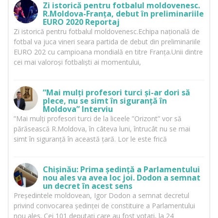
Zi istorică pentru fotbalul moldovenesc.
R.Moldova-Franța, debut în preliminariile
EURO 2020 Reportaj
Zi istorică pentru fotbalul moldovenesc.Echipa națională de
fotbal va juca vineri seara partida de debut din preliminariile
EURO 202 cu campioana mondială en titre Franța.Unii dintre
cei mai valoroși fotbaliști ai momentului,
”Mai mulți profesori turci și-ar dori să
plece, nu se simt în siguranță în
Moldova” Interviu
”Mai mulți profesori turci de la liceele ”Orizont” vor să
părăsească R.Moldova, în câteva luni, întrucât nu se mai
simt în siguranță în această țară. Lor le este frică
Chișinău: Prima ședință a Parlamentului
nou ales va avea loc joi. Dodon a semnat
un decret în acest sens
Președintele moldovean, Igor Dodon a semnat decretul
privind convocarea ședinței de constituire a Parlamentului
nou ales. Cei 101 deputați care au fost votați, la 24