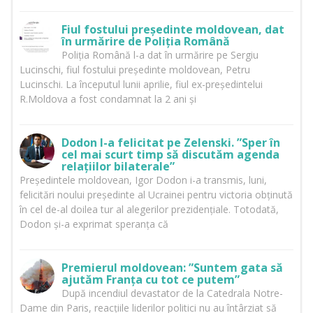
Fiul fostului președinte moldovean, dat
în urmărire de Poliția Română
Poliția Română l-a dat în urmărire pe Sergiu
Lucinschi, fiul fostului președinte moldovean, Petru
Lucinschi. La începutul lunii aprilie, fiul ex-președintelui
R.Moldova a fost condamnat la 2 ani și
Dodon l-a felicitat pe Zelenski. ”Sper în
cel mai scurt timp să discutăm agenda
relațiilor bilaterale”
Președintele moldovean, Igor Dodon i-a transmis, luni,
felicitări noului președinte al Ucrainei pentru victoria obținută
în cel de-al doilea tur al alegerilor prezidențiale. Totodată,
Dodon și-a exprimat speranța că
Premierul moldovean: ”Suntem gata să
ajutăm Franța cu tot ce putem”
După incendiul devastator de la Catedrala Notre-
Dame din Paris, reacțiile liderilor politici nu au întârziat să