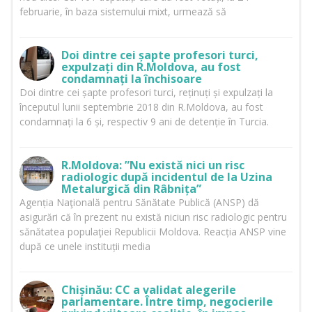
februarie, în baza sistemului mixt, urmează să
Doi dintre cei șapte profesori turci,
expulzați din R.Moldova, au fost
condamnați la închisoare
Doi dintre cei șapte profesori turci, reținuți și expulzați la
începutul lunii septembrie 2018 din R.Moldova, au fost
condamnați la 6 și, respectiv 9 ani de detenție în Turcia.
R.Moldova: ”Nu există nici un risc
radiologic după incidentul de la Uzina
Metalurgică din Râbnița”
Agenția Naţională pentru Sănătate Publică (ANSP) dă
asigurări că în prezent nu există niciun risc radiologic pentru
sănătatea populaţiei Republicii Moldova. Reacția ANSP vine
după ce unele instituții media
Chișinău: CC a validat alegerile
parlamentare. Între timp, negocierile