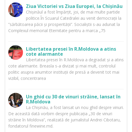
Ziua Victoriei vs Ziua Europei, la Chișinău
Chișinăul a fost împărțit, joi, de mai multe partide
politice.În Scuarul Catedralei au venit democrații la
”sărbătoarea păcii și prosperității”. Socialiștii s-au adunat la
Complexul memorial Eternitate pentru a marca „75
Libertatea presei în R.Moldova a atins
cote alarmante
Libertatea presei în R.Moldova a degradat și a atins
cote alarmante. Breasla s-a divizat și mai mult, controlul
politic asupra anumitor instituții de presă a devenit tot mai
vizibil, concentrarea
Un ghid cu 30 de vinuri străine, lansat în
R.Moldova
La Chișinău, a fost lansat un nou ghid despre vinuri.
De această dată vorbim despre publicația „30 de vinuri
străine în Moldova”, realizată de jurnalistul Andrei Cibotaru,
fondatorul finewine.md.