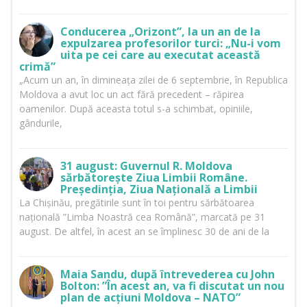
Conducerea „Orizont”, la un an de la
expulzarea profesorilor turci: „Nu-i vom
uita pe cei care au executat această
crimă”
„Acum un an, în dimineața zilei de 6 septembrie, în Republica
Moldova a avut loc un act fără precedent – răpirea
oamenilor. După aceasta totul s-a schimbat, opiniile,
gândurile,
31 august: Guvernul R. Moldova
sărbătorește Ziua Limbii Române.
Președinția, Ziua Națională a Limbii
La Chișinău, pregătirile sunt în toi pentru sărbătoarea
națională ”Limba Noastră cea Română”, marcată pe 31
august. De altfel, în acest an se împlinesc 30 de ani de la
Maia Sandu, după întrevederea cu John
Bolton: ”În acest an, va fi discutat un nou
plan de acțiuni Moldova – NATO”