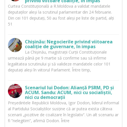
privind viitoare coaliție, în impas
Curtea Constituțională a R.Moldova a validat mandatele
deputaților aleși la scrutinul parlamentar din 24 februarie.
Din cei 101 deputați, 50 au fost aleși pe liste de partid, alți
51
Chișinău: Negocierile privind viitoarea
coaliție de guvernare, în impas
La Chișinău, magistrații Curții Constituționale
urmează până pe 9 martie să confirme sau să infirme
legalitatea scrutinului şi să valideze mandatele celor 101
deputați aleși în viitorul Parlament. Între timp,
Scenariul lui Dodon: Alianță PSRM, PD și
ACUM. Sandu: ACUM, nici cu socialiștii,
nici cu democrații
Președintele Republicii Moldova, Igor Dodon, liderul informal
al Partidului Socialiștilor susține că ar putea exista câteva
scenarii „pozitive de coalizare în legislativ”. Un alt scenariu ar
fi ”nelegitim”, afirmă Dodon. Între