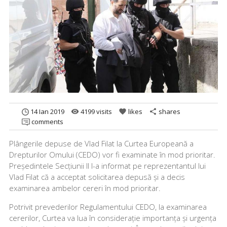
14 Ian 2019
4199 visits
likes
shares
remove_red_eye
favorite
share
comments
Plângerile depuse de Vlad Filat la Curtea Europeană a
Drepturilor Omului (CEDO) vor fi examinate în mod prioritar.
Președintele Secțiunii II l-a informat pe reprezentantul lui
Vlad Filat că a acceptat solicitarea depusă și a decis
examinarea ambelor cereri în mod prioritar.
Potrivit prevederilor Regulamentului CEDO, la examinarea
cererilor, Curtea va lua în considerație importanța și urgența