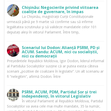
Chișinău: Negocierile privind viitoarea
coaliție de guvernare, în impas
La Chișinău, magistrații Curții Constituționale
urmează până pe 9 martie să confirme sau să infirme
legalitatea scrutinului şi să valideze mandatele celor 101
deputați aleși în viitorul Parlament. Între timp,
Scenariul lui Dodon: Alianță PSRM, PD și
ACUM. Sandu: ACUM, nici cu socialiștii,
nici cu democrații
Președintele Republicii Moldova, Igor Dodon, liderul informal
al Partidului Socialiștilor susține că ar putea exista câteva
scenarii „pozitive de coalizare în legislativ”. Un alt scenariu ar
fi ”nelegitim”, afirmă Dodon. Între
PSRM, ACUM, PDM, Partidul Șor și trei
independenți, în viitorul Legislativ
În viitorul Parlament al Republicii Moldova, Partidul
Socialiștilor va avea cele mai multe mandate, 35 la număr,