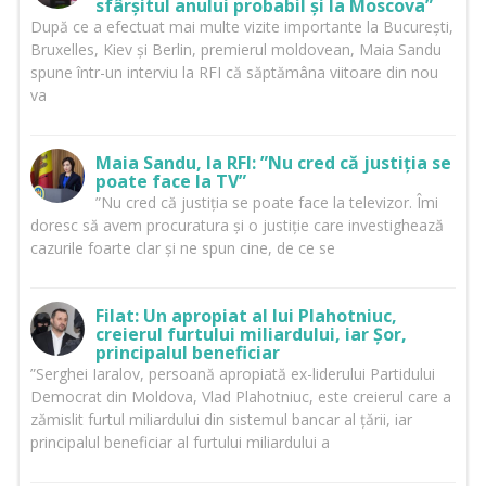
sfârșitul anului probabil și la Moscova”
După ce a efectuat mai multe vizite importante la București,
Bruxelles, Kiev și Berlin, premierul moldovean, Maia Sandu
spune într-un interviu la RFI că săptămâna viitoare din nou
va
Maia Sandu, la RFI: ”Nu cred că justiția se
poate face la TV”
”Nu cred că justiția se poate face la televizor. Îmi
doresc să avem procuratura și o justiție care investighează
cazurile foarte clar și ne spun cine, de ce se
Filat: Un apropiat al lui Plahotniuc,
creierul furtului miliardului, iar Șor,
principalul beneficiar
”Serghei Iaralov, persoană apropiată ex-liderului Partidului
Democrat din Moldova, Vlad Plahotniuc, este creierul care a
zămislit furtul miliardului din sistemul bancar al țării, iar
principalul beneficiar al furtului miliardului a