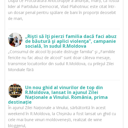
După ce Procuratura Anticorupție a anunțat, marți, că fostul
lider al Partidului Democrat, Vlad Plahotniuc este citat într-
un dosar penal pentru spălare de bani în proporții deosebit
de mari,
„Rişti să îţi pierzi familia dacă faci abuz
de băutură şi aplici violenţa”, campanie
socială, în sudul R.Moldova
„Consumul de alcool îți poate distruge familia” şi „Familiile
fericite nu fac abuz de alcool” sunt doar câteva mesaje,
transmise locuitorilor din sudul R.Moldova, cu prilejul Zilei
Mondiale fără
Un nou ghid al vinurilor de top din
R.Moldova, lansat în ajunul Zilei
Naționale a Vinului. România, prima
destinație
În ajunul Zilei Naționale a Vinului, sărbătorită în acest
weekend în R.Moldova, la Chișinău a fost lansat un ghid cu
cele mai bune vinuri moldovenești, realizat de wine
bloggerul,