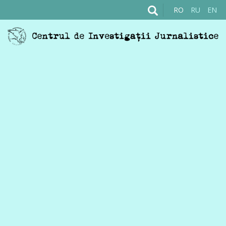
RO
RU
EN