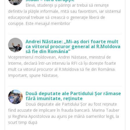
Elevii, studenţii şi părinţii ar trebui să renunţe
definitiv la plăţile informale, mită sau favoritism, iar sistemul
educaţional trebuie să crească o generaţie liberă de
corupţie. Este mesajul membrilor
Andrei Năstase: „Mi-aș dori foarte mult
ca viitorul procuror general al R.Moldova
să fie din România”
Vicepremierul moldovean, Andrei Năstase, ministrul de
Interne, declară într-un interviu la RFI că își dorește foarte
mult ca viitorul procuror al R.Moldova să fie din România.
Important, spune Năstase,
Două deputate ale Partidului Șor rămase
fără imunitate, reținute
Două deputate ale Partidului Șor au fost reținute
fiind acuzate de implicare în frauda bancară. Marina Tauber
și Reghina Apostolova au ajuns pe mână oamenilor legii, la
scurt timp după