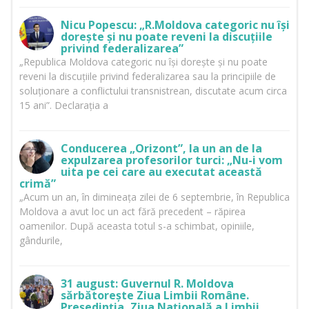
Nicu Popescu: „R.Moldova categoric nu își
dorește și nu poate reveni la discuțiile
privind federalizarea”
„Republica Moldova categoric nu își dorește și nu poate
reveni la discuțiile privind federalizarea sau la principiile de
soluționare a conflictului transnistrean, discutate acum circa
15 ani”. Declarația a
Conducerea „Orizont”, la un an de la
expulzarea profesorilor turci: „Nu-i vom
uita pe cei care au executat această
crimă”
„Acum un an, în dimineața zilei de 6 septembrie, în Republica
Moldova a avut loc un act fără precedent – răpirea
oamenilor. După aceasta totul s-a schimbat, opiniile,
gândurile,
31 august: Guvernul R. Moldova
sărbătorește Ziua Limbii Române.
Președinția, Ziua Națională a Limbii