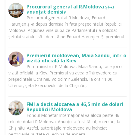
Procurorul general al R.Moldova și-a
anunțat demisia
Procurorul general al R.Moldova, Eduard
Harunjen și-a depus demisia în fața președintelui Republicii
Moldova. Acțiunea vine după ce Parlamentul i-a solicitat
șefului statului să-l demită pe Eduard Harunjen. Și premierul
Premierul moldovean, Maia Sandu, într-o
vizită oficială la Kiev
Prim-ministrul R.Moldova, Maia Sandu, face joi o
vizită oficială la Kiev. Premierul va avea o întrevedere cu
preşedintele Ucrainei, Volodimir Zelenski, la ora 11.00.
Ulterior, şefa Executivului de la Chişinău,
FMI a decis alocarea a 46,5 mln de dolari
Republicii Moldova
Fondul Monetar Internațional va aloca peste 46
mln de dolari R.Moldova. Anunțul a fost făcut, miercuri, la
Chișinău. Astfel, autoritățile moldovene au încheiat
negocierile purtate cu echipa de experți