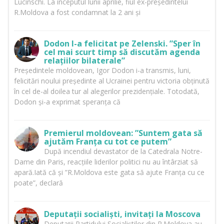
Lucinschi. La începutul lunii aprilie, fiul ex-președintelui
R.Moldova a fost condamnat la 2 ani și
Dodon l-a felicitat pe Zelenski. ”Sper în
cel mai scurt timp să discutăm agenda
relațiilor bilaterale”
Președintele moldovean, Igor Dodon i-a transmis, luni,
felicitări noului președinte al Ucrainei pentru victoria obținută
în cel de-al doilea tur al alegerilor prezidențiale. Totodată,
Dodon și-a exprimat speranța că
Premierul moldovean: ”Suntem gata să
ajutăm Franța cu tot ce putem”
După incendiul devastator de la Catedrala Notre-
Dame din Paris, reacțiile liderilor politici nu au întârziat să
apară.Iată că și ”R.Moldova este gata să ajute Franța cu ce
poate”, declară
Deputații socialiști, invitați la Moscova
Deputații Partidului Socialiștilor din R.Moldova au