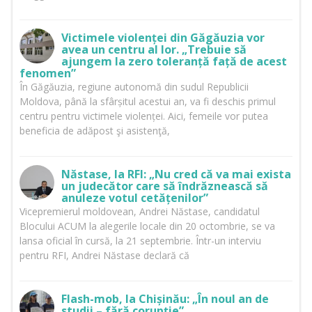
Victimele violenței din Găgăuzia vor
avea un centru al lor. „Trebuie să
ajungem la zero toleranță față de acest
fenomen”
În Găgăuzia, regiune autonomă din sudul Republicii
Moldova, până la sfârșitul acestui an, va fi deschis primul
centru pentru victimele violenței. Aici, femeile vor putea
beneficia de adăpost şi asistenţă,
Năstase, la RFI: „Nu cred că va mai exista
un judecător care să îndrăznească să
anuleze votul cetățenilor”
Vicepremierul moldovean, Andrei Năstase, candidatul
Blocului ACUM la alegerile locale din 20 octombrie, se va
lansa oficial în cursă, la 21 septembrie. Într-un interviu
pentru RFI, Andrei Năstase declară că
Flash-mob, la Chișinău: „În noul an de
studii – fără corupţie”