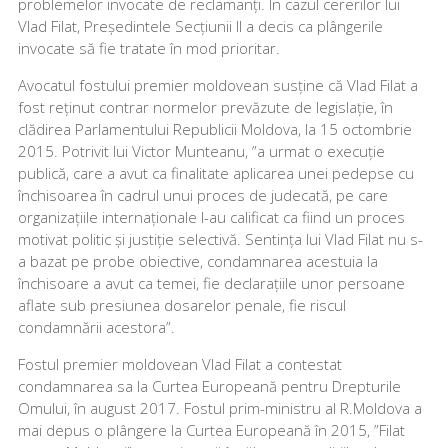
problemelor invocate de reclamanți. În cazul cererilor lui
Vlad Filat, Președintele Secțiunii II a decis ca plângerile
invocate să fie tratate în mod prioritar.
Avocatul fostului premier moldovean susține că Vlad Filat a
fost reținut contrar normelor prevăzute de legislație, în
clădirea Parlamentului Republicii Moldova, la 15 octombrie
2015. Potrivit lui Victor Munteanu, ”a urmat o execuție
publică, care a avut ca finalitate aplicarea unei pedepse cu
închisoarea în cadrul unui proces de judecată, pe care
organizațiile internaționale l-au calificat ca fiind un proces
motivat politic și justiție selectivă. Sentința lui Vlad Filat nu s-
a bazat pe probe obiective, condamnarea acestuia la
închisoare a avut ca temei, fie declarațiile unor persoane
aflate sub presiunea dosarelor penale, fie riscul
condamnării acestora”.
Fostul premier moldovean Vlad Filat a contestat
condamnarea sa la Curtea Europeană pentru Drepturile
Omului, în august 2017. Fostul prim-ministru al R.Moldova a
mai depus o plângere la Curtea Europeană în 2015, ”Filat