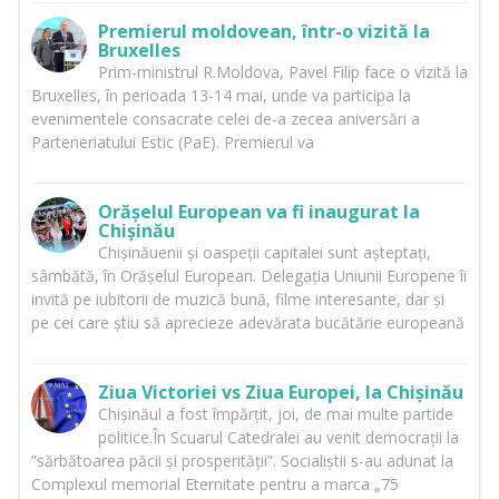
Premierul moldovean, într-o vizită la
Bruxelles
Prim-ministrul R.Moldova, Pavel Filip face o vizită la
Bruxelles, în perioada 13-14 mai, unde va participa la
evenimentele consacrate celei de-a zecea aniversări a
Parteneriatului Estic (PaE). Premierul va
Orășelul European va fi inaugurat la
Chișinău
Chișinăuenii și oaspeții capitalei sunt așteptați,
sâmbătă, în Orășelul European. Delegația Uniunii Europene îi
invită pe iubitorii de muzică bună, filme interesante, dar și
pe cei care știu să aprecieze adevărata bucătărie europeană
Ziua Victoriei vs Ziua Europei, la Chișinău
Chișinăul a fost împărțit, joi, de mai multe partide
politice.În Scuarul Catedralei au venit democrații la
”sărbătoarea păcii și prosperității”. Socialiștii s-au adunat la
Complexul memorial Eternitate pentru a marca „75