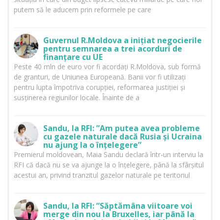
putem să le aducem prin reformele pe care
Guvernul R.Moldova a inițiat negocierile
pentru semnarea a trei acorduri de
finanțare cu UE
Peste 40 mln de euro vor fi acordați R.Moldova, sub formă
de granturi, de Uniunea Europeană. Banii vor fi utilizați
pentru lupta împotriva corupției, reformarea justiției și
susținerea regiunilor locale. Înainte de a
Sandu, la RFI: ”Am putea avea probleme
cu gazele naturale dacă Rusia și Ucraina
nu ajung la o înțelegere”
Premierul moldovean, Maia Sandu declară într-un interviu la
RFI că dacă nu se va ajunge la o înțelegere, până la sfârșitul
acestui an, privind tranzitul gazelor naturale pe teritoriul
Sandu, la RFI: ”Săptămâna viitoare voi
merge din nou la Bruxelles, iar până la