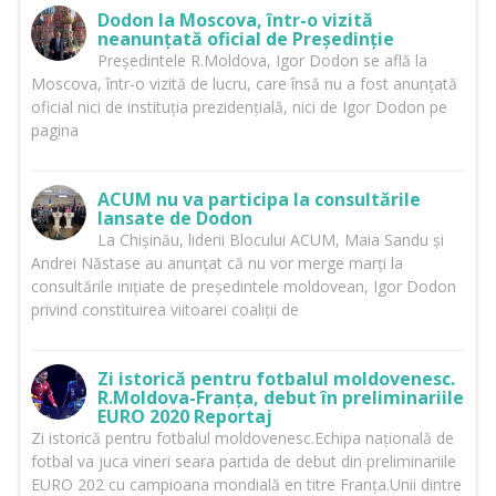
Dodon la Moscova, într-o vizită
neanunțată oficial de Președinție
Președintele R.Moldova, Igor Dodon se află la
Moscova, într-o vizită de lucru, care însă nu a fost anunțată
oficial nici de instituția prezidențială, nici de Igor Dodon pe
pagina
ACUM nu va participa la consultările
lansate de Dodon
La Chișinău, liderii Blocului ACUM, Maia Sandu și
Andrei Năstase au anunțat că nu vor merge marți la
consultările inițiate de președintele moldovean, Igor Dodon
privind constituirea viitoarei coaliții de
Zi istorică pentru fotbalul moldovenesc.
R.Moldova-Franța, debut în preliminariile
EURO 2020 Reportaj
Zi istorică pentru fotbalul moldovenesc.Echipa națională de
fotbal va juca vineri seara partida de debut din preliminariile
EURO 202 cu campioana mondială en titre Franța.Unii dintre