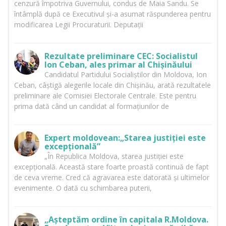
cenzură împotriva Guvernului, condus de Maia Sandu. Se
întâmplă după ce Executivul și-a asumat răspunderea pentru
modificarea Legii Procuraturii. Deputații
Rezultate preliminare CEC: Socialistul
Ion Ceban, ales primar al Chișinăului
Candidatul Partidului Socialiștilor din Moldova, Ion
Ceban, câștigă alegerile locale din Chișinău, arată rezultatele
preliminare ale Comisiei Electorale Centrale. Este pentru
prima dată când un candidat al formațiunilor de
Expert moldovean:„Starea justiției este
excepțională”
„În Republica Moldova, starea justiției este
excepțională. Această stare foarte proastă continuă de fapt
de ceva vreme. Cred că agravarea este datorată și ultimelor
evenimente. O dată cu schimbarea puterii,
„Așteptăm ordine în capitala R.Moldova.