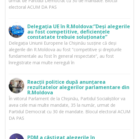
urmat de Partidul Democrat cu 30 de mandate. Blocul
electoral ACUM DA PAS
Delegația UE în R.Moldova:”Deși alegerile
au fost competitive, deficiențele
constatate trebuie soluționate”
Delegația Uniunii Europene la Chișinău susține că deși
alegerile din R.Moldova au fost ”competitive și drepturile
fundamentale au fost în general respectate”, au fost
înregistrate mai multe nereguli în
Reacții politice după anunțarea
rezultatelor alegerilor parlamentare din
R.Moldova
În viitorul Parlament de la Chișinău, Partidul Socialiștilor va
avea cele mai multe mandate, 35 la număr, urmat de
Partidul Democrat cu 30 de mandate. Blocul electoral ACUM
DA PAS
PDM a câștigat alegerile în