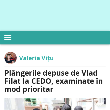
menu
Valeria Vițu
Plângerile depuse de Vlad
Filat la CEDO, examinate în
mod prioritar
visibility
4199