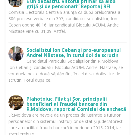
E un dezastru. Viitorul primar să aibă
grijă și de pensionari” Reportaj RFI
Comisia Electorală Centrală anunță că după prelucrarea a
306 procese verbale din 307, candidatul socialiștilor, Ion
Ceban obține 40,16, iar candidatul Blocului ACUM, Andrei
Năstase vine cu 31,09. Astfel,
Socialistul Ion Ceban și pro-europeanul
Andrei Năstase, în turul doi de scrutin
Candidatul Partidului Socialiștilor din R.Moldova,
Ion Ceban și candidatul Blocului ACUM, Andrei Năstase, se
vor duela peste două săptămâni, în cel de-al doilea tur de
scrutin. Totul după ce,
Plahotniuc, Filat și Șor, principalii
beneficiari ai fraudei bancare din
R.Moldova, raport al Comisiei de anchetă
„R.Moldova are nevoie de un proces de lustrație a tuturor
persoanelor din sistemul instituțiilor de stat și judecătorești
care au facilitat frauda bancară în perioada 2013-2014, iar
statul trebuie