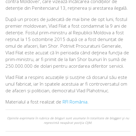
contra Moldovei”, care vizează încălcarea condițiilor de
detenție din Penitenciarul 13, reținerea și arestarea ilegală.
După un proces de judecată de mai bine de opt luni, fostul
premier moldovean, Vlad Filat a fost condamnat la 9 ani de
detenție. Fostul prim-ministru al Republicii Moldova a fost
reținut la 15 octombrie 2015 după ce a fost denunțat de
omul de afaceri, Ilan Shor. Potrivit Procuraturii Generale,
Vlad Filat este acuzat că în perioada când deţinea funcţia de
prim-ministru, ar fi primit de la Ilan Shor bunuri în sumă de
250.000.000 de dolari pentru acordarea diferitor servicii.
Vlad Filat a respins acuzațiile și susține că dosarul său este
unul fabricat, iar în spatele acestuia ar fi controversatul om
de afaceri și politician, democratul Vlad Plahotniuc.
Materialul a fost realizat de
RFI România
.
Opiniile exprimate în rubrica de bloguri sunt asumate în totalitate de bloggeri şi nu
reprezintă neapărat poziţia CIJM.