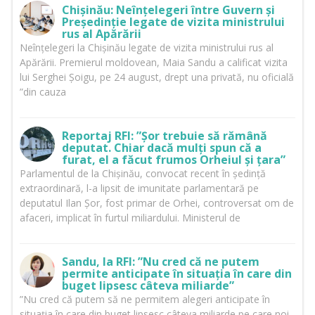
Chișinău: Neînțelegeri între Guvern și
Președinție legate de vizita ministrului
rus al Apărării
Neînțelegeri la Chișinău legate de vizita ministrului rus al
Apărării. Premierul moldovean, Maia Sandu a calificat vizita
lui Serghei Șoigu, pe 24 august, drept una privată, nu oficială
”din cauza
Reportaj RFI: ”Șor trebuie să rămână
deputat. Chiar dacă mulți spun că a
furat, el a făcut frumos Orheiul și țara”
Parlamentul de la Chișinău, convocat recent în ședință
extraordinară, l-a lipsit de imunitate parlamentară pe
deputatul Ilan Șor, fost primar de Orhei, controversat om de
afaceri, implicat în furtul miliardului. Ministerul de
Sandu, la RFI: ”Nu cred că ne putem
permite anticipate în situația în care din
buget lipsesc câteva miliarde”
”Nu cred că putem să ne permitem alegeri anticipate în
situația în care din buget lipsesc câteva miliarde pe care noi