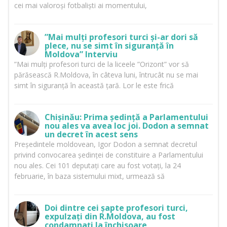
cei mai valoroși fotbaliști ai momentului,
”Mai mulți profesori turci și-ar dori să
plece, nu se simt în siguranță în
Moldova” Interviu
”Mai mulți profesori turci de la liceele ”Orizont” vor să
părăsească R.Moldova, în câteva luni, întrucât nu se mai
simt în siguranță în această țară. Lor le este frică
Chișinău: Prima ședință a Parlamentului
nou ales va avea loc joi. Dodon a semnat
un decret în acest sens
Președintele moldovean, Igor Dodon a semnat decretul
privind convocarea ședinței de constituire a Parlamentului
nou ales. Cei 101 deputați care au fost votați, la 24
februarie, în baza sistemului mixt, urmează să
Doi dintre cei șapte profesori turci,
expulzați din R.Moldova, au fost
condamnați la închisoare