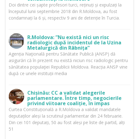
Doi dintre cei șapte profesori turci, reținuți și expulzați la
începutul lunii septembrie 2018 din R.Moldova, au fost
condamnați la 6 și, respectiv 9 ani de detenție în Turcia.
R.Moldova: ”Nu există nici un risc
radiologic după incidentul de la Uzina
Metalurgică din Râbnița”
Agenția Naţională pentru Sănătate Publică (ANSP) dă
asigurări că în prezent nu există niciun risc radiologic pentru
sănătatea populaţiei Republicii Moldova. Reacția ANSP vine
după ce unele instituții media
Chișinău: CC a validat alegerile
parlamentare. Între timp, negocierile
privind viitoare coaliție, în impas
Curtea Constituțională a R.Moldova a validat mandatele
deputaților aleși la scrutinul parlamentar din 24 februarie.
Din cei 101 deputați, 50 au fost aleși pe liste de partid, alți
51