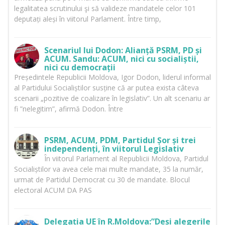
legalitatea scrutinului şi să valideze mandatele celor 101
deputați aleși în viitorul Parlament. Între timp,
Scenariul lui Dodon: Alianță PSRM, PD și
ACUM. Sandu: ACUM, nici cu socialiștii,
nici cu democrații
Președintele Republicii Moldova, Igor Dodon, liderul informal
al Partidului Socialiștilor susține că ar putea exista câteva
scenarii „pozitive de coalizare în legislativ”. Un alt scenariu ar
fi ”nelegitim”, afirmă Dodon. Între
PSRM, ACUM, PDM, Partidul Șor și trei
independenți, în viitorul Legislativ
În viitorul Parlament al Republicii Moldova, Partidul
Socialiștilor va avea cele mai multe mandate, 35 la număr,
urmat de Partidul Democrat cu 30 de mandate. Blocul
electoral ACUM DA PAS
Delegația UE în R.Moldova:”Deși alegerile