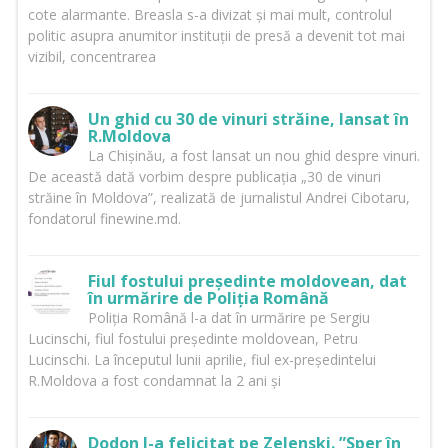
cote alarmante. Breasla s-a divizat și mai mult, controlul
politic asupra anumitor instituții de presă a devenit tot mai
vizibil, concentrarea
Un ghid cu 30 de vinuri străine, lansat în
R.Moldova
La Chișinău, a fost lansat un nou ghid despre vinuri.
De această dată vorbim despre publicația „30 de vinuri
străine în Moldova”, realizată de jurnalistul Andrei Cibotaru,
fondatorul finewine.md.
Fiul fostului președinte moldovean, dat
în urmărire de Poliția Română
Poliția Română l-a dat în urmărire pe Sergiu
Lucinschi, fiul fostului președinte moldovean, Petru
Lucinschi. La începutul lunii aprilie, fiul ex-președintelui
R.Moldova a fost condamnat la 2 ani și
Dodon l-a felicitat pe Zelenski. ”Sper în