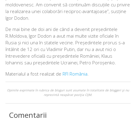
moldovenesc. Am convenit să continuăm discuțiile cu privire
la realizarea unei colaborări reciproc-avantajoase”, susține
Igor Dodon.
De mai bine de doi ani de când a devenit președintele
R.Moldova, Igor Dodon a avut mai multe vizite oficiale în
Rusia și nici una în statele vecine. Președintele prorus s-a
întâlnit de 12 ori cu Vladimir Putin, dar nu a avut nici o
întrevedere oficială cu președintele României, Klaus
Iohannis sau președintele Ucrainei, Petro Poroșenko.
Materialul a fost realizat de
RFI România
.
Opiniile exprimate în rubrica de bloguri sunt asumate în totalitate de bloggeri şi nu
reprezintă neapărat poziţia CIJM.
Comentarii