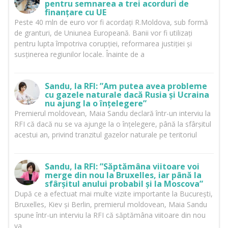
pentru semnarea a trei acorduri de
finanțare cu UE
Peste 40 mln de euro vor fi acordați R.Moldova, sub formă
de granturi, de Uniunea Europeană. Banii vor fi utilizați
pentru lupta împotriva corupției, reformarea justiției și
susținerea regiunilor locale. Înainte de a
Sandu, la RFI: ”Am putea avea probleme
cu gazele naturale dacă Rusia și Ucraina
nu ajung la o înțelegere”
Premierul moldovean, Maia Sandu declară într-un interviu la
RFI că dacă nu se va ajunge la o înțelegere, până la sfârșitul
acestui an, privind tranzitul gazelor naturale pe teritoriul
Sandu, la RFI: ”Săptămâna viitoare voi
merge din nou la Bruxelles, iar până la
sfârșitul anului probabil și la Moscova”
După ce a efectuat mai multe vizite importante la București,
Bruxelles, Kiev și Berlin, premierul moldovean, Maia Sandu
spune într-un interviu la RFI că săptămâna viitoare din nou
va