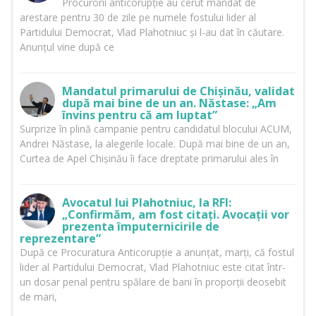
Procurorii anticorupție au cerut mandat de
arestare pentru 30 de zile pe numele fostului lider al
Partidului Democrat, Vlad Plahotniuc și l-au dat în căutare.
Anunțul vine după ce
Mandatul primarului de Chișinău, validat
după mai bine de un an. Năstase: „Am
învins pentru că am luptat”
Surprize în plină campanie pentru candidatul blocului ACUM,
Andrei Năstase, la alegerile locale. După mai bine de un an,
Curtea de Apel Chișinău îi face dreptate primarului ales în
Avocatul lui Plahotniuc, la RFI:
„Confirmăm, am fost citați. Avocații vor
prezenta împuternicirile de
reprezentare”
După ce Procuratura Anticorupție a anunțat, marți, că fostul
lider al Partidului Democrat, Vlad Plahotniuc este citat într-
un dosar penal pentru spălare de bani în proporții deosebit
de mari,