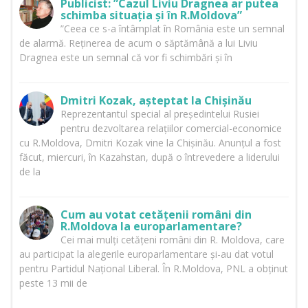
Publicist: ”Cazul Liviu Dragnea ar putea
schimba situația și în R.Moldova”
”Ceea ce s-a întâmplat în România este un semnal
de alarmă. Reținerea de acum o săptămână a lui Liviu
Dragnea este un semnal că vor fi schimbări și în
Dmitri Kozak, așteptat la Chișinău
Reprezentantul special al președintelui Rusiei
pentru dezvoltarea relațiilor comercial-economice
cu R.Moldova, Dmitri Kozak vine la Chișinău. Anunțul a fost
făcut, miercuri, în Kazahstan, după o întrevedere a liderului
de la
Cum au votat cetățenii români din
R.Moldova la europarlamentare?
Cei mai mulți cetățeni români din R. Moldova, care
au participat la alegerile europarlamentare și-au dat votul
pentru Partidul Național Liberal. În R.Moldova, PNL a obținut
peste 13 mii de