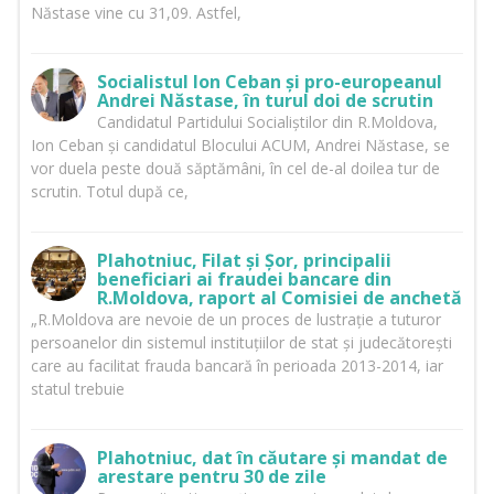
Năstase vine cu 31,09. Astfel,
Socialistul Ion Ceban și pro-europeanul
Andrei Năstase, în turul doi de scrutin
Candidatul Partidului Socialiștilor din R.Moldova,
Ion Ceban și candidatul Blocului ACUM, Andrei Năstase, se
vor duela peste două săptămâni, în cel de-al doilea tur de
scrutin. Totul după ce,
Plahotniuc, Filat și Șor, principalii
beneficiari ai fraudei bancare din
R.Moldova, raport al Comisiei de anchetă
„R.Moldova are nevoie de un proces de lustrație a tuturor
persoanelor din sistemul instituțiilor de stat și judecătorești
care au facilitat frauda bancară în perioada 2013-2014, iar
statul trebuie
Plahotniuc, dat în căutare și mandat de
arestare pentru 30 de zile