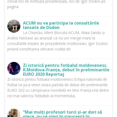
oficial nici de instituția prezidențială, nici de Igor Dodon pe
pagina
ACUM nu va participa la consultările
lansate de Dodon
La Chișinău, liderii Blocului ACUM, Maia Sandu și
Andrei Năstase au anunțat că nu vor merge marți la
consultările inițiate de președintele moldovean, Igor Dodon
privind constituirea viitoarei coaliții de
Zi istorică pentru fotbalul moldovenesc.
R.Moldova-Franța, debut în preliminariile
EURO 2020 Reportaj
Zi istorică pentru fotbalul moldovenesc.Echipa națională de
fotbal va juca vineri seara partida de debut din preliminariile
EURO 202 cu campioana mondială en titre Franța.Unii dintre
cei mai valoroși fotbaliști ai momentului,
”Mai mulți profesori turci și-ar dori să
plece, nu se simt în siguranță în