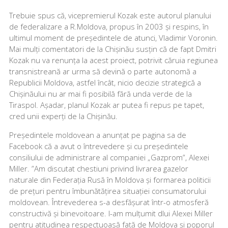
Trebuie spus că, vicepremierul Kozak este autorul planului
de federalizare a R.Moldova, propus în 2003 și respins, în
ultimul moment de președintele de atunci, Vladimir Voronin.
Mai mulți comentatori de la Chișinău susțin că de fapt Dmitri
Kozak nu va renunța la acest proiect, potrivit căruia regiunea
transnistreană ar urma să devină o parte autonomă a
Republicii Moldova, astfel încât, nicio decizie strategică a
Chișinăului nu ar mai fi posibilă fără unda verde de la
Tiraspol. Așadar, planul Kozak ar putea fi repus pe tapet,
cred unii experți de la Chișinău.
Președintele moldovean a anunțat pe pagina sa de
Facebook că a avut o întrevedere și cu președintele
consiliului de administrare al companiei „Gazprom”, Alexei
Miller. ”Am discutat chestiuni privind livrarea gazelor
naturale din Federația Rusă în Moldova și formarea politicii
de prețuri pentru îmbunătățirea situației consumatorului
moldovean. Întrevederea s-a desfășurat într-o atmosferă
constructivă și binevoitoare. I-am mulțumit dlui Alexei Miller
pentru atitudinea respectuoasă față de Moldova și poporul