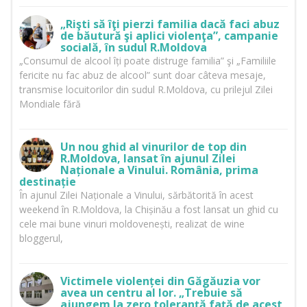
„Rişti să îţi pierzi familia dacă faci abuz
de băutură şi aplici violenţa”, campanie
socială, în sudul R.Moldova
„Consumul de alcool îți poate distruge familia” şi „Familiile
fericite nu fac abuz de alcool” sunt doar câteva mesaje,
transmise locuitorilor din sudul R.Moldova, cu prilejul Zilei
Mondiale fără
Un nou ghid al vinurilor de top din
R.Moldova, lansat în ajunul Zilei
Naționale a Vinului. România, prima
destinație
În ajunul Zilei Naționale a Vinului, sărbătorită în acest
weekend în R.Moldova, la Chișinău a fost lansat un ghid cu
cele mai bune vinuri moldovenești, realizat de wine
bloggerul,
Victimele violenței din Găgăuzia vor
avea un centru al lor. „Trebuie să
ajungem la zero toleranță față de acest