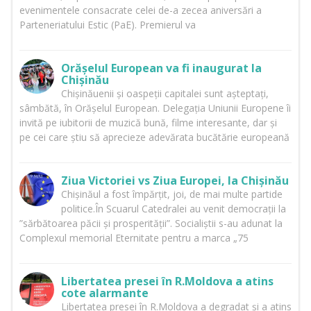
evenimentele consacrate celei de-a zecea aniversări a
Parteneriatului Estic (PaE). Premierul va
Orășelul European va fi inaugurat la
Chișinău
Chișinăuenii și oaspeții capitalei sunt așteptați,
sâmbătă, în Orășelul European. Delegația Uniunii Europene îi
invită pe iubitorii de muzică bună, filme interesante, dar și
pe cei care știu să aprecieze adevărata bucătărie europeană
Ziua Victoriei vs Ziua Europei, la Chișinău
Chișinăul a fost împărțit, joi, de mai multe partide
politice.În Scuarul Catedralei au venit democrații la
”sărbătoarea păcii și prosperității”. Socialiștii s-au adunat la
Complexul memorial Eternitate pentru a marca „75
Libertatea presei în R.Moldova a atins
cote alarmante
Libertatea presei în R.Moldova a degradat și a atins