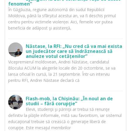
fenomen”
În Găgăuzia, regiune autonomă din sudul Republicii
Moldova, până la sfârșitul acestui an, va fi deschis primul
centru pentru victimele violenței. Aici, femeile vor putea
beneficia de adăpost şi asistenţă,
Năstase, la RFI: „Nu cred că va mai exista
un judecător care să îndrăznească să
anuleze votul cetățenilor”
Vicepremierul moldovean, Andrei Năstase, candidatul
Blocului ACUM la alegerile locale din 20 octombrie, se va
lansa oficial în cursă, la 21 septembrie. Într-un interviu
pentru RFI, Andrei Năstase declară că
Flash-mob, la Chișinău: „În noul an de
studii – fără corupţie”
Elevii, studenţii şi părinţii ar trebui să renunţe
definitiv la plăţile informale, mită sau favoritism, iar sistemul
educaţional trebuie să crească o generaţie liberă de
corupţie. Este mesajul membrilor