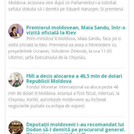
Moldova. Acțiunea vine după ce Parlamentul i-a solicitat
șefului statului să-l demită pe Eduard Harunjen. Și premierul
Premierul moldovean, Maia Sandu, într-o
vizită oficială la Kiev
Prim-ministrul R.Moldova, Maia Sandu, face joi o
vizită oficială la Kiev. Premierul va avea o întrevedere cu
preşedintele Ucrainei, Volodimir Zelenski, la ora 11.00.
Ulterior, şefa Executivului de la Chişinău,
FMI a decis alocarea a 46,5 mln de dolari
Republicii Moldova
Fondul Monetar Internațional va aloca peste 46
mln de dolari R.Moldova. Anunțul a fost făcut, miercuri, la
Chișinău. Astfel, autoritățile moldovene au încheiat
negocierile purtate cu echipa de experți
Deputații moldoveni i-au recomandat lui
Dodon să-l demită pe procurorul general.