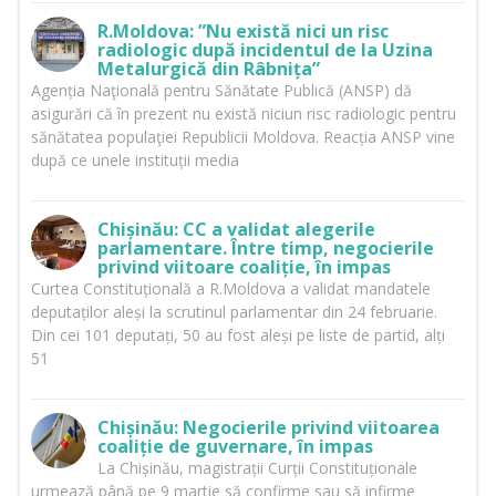
R.Moldova: ”Nu există nici un risc
radiologic după incidentul de la Uzina
Metalurgică din Râbnița”
Agenția Naţională pentru Sănătate Publică (ANSP) dă
asigurări că în prezent nu există niciun risc radiologic pentru
sănătatea populaţiei Republicii Moldova. Reacția ANSP vine
după ce unele instituții media
Chișinău: CC a validat alegerile
parlamentare. Între timp, negocierile
privind viitoare coaliție, în impas
Curtea Constituțională a R.Moldova a validat mandatele
deputaților aleși la scrutinul parlamentar din 24 februarie.
Din cei 101 deputați, 50 au fost aleși pe liste de partid, alți
51
Chișinău: Negocierile privind viitoarea
coaliție de guvernare, în impas
La Chișinău, magistrații Curții Constituționale
urmează până pe 9 martie să confirme sau să infirme