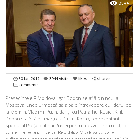
visibility
3944
30 Ian 2019
3944 visits
likes
shares
remove_red_eye
favorite
share
comments
Președintele R.Moldova, Igor Dodon se află din nou la
Moscova, unde urmează să aibă o întrevedere cu liderul de
la Kremlin, Vladimir Putin, dar și cu Patriarhul Rusiei, Kiril.
Dodon s-a întâlnit marți cu Dmitrii Kozak, reprezentant
special al Președintelui Rusiei pentru dezvoltarea relațiilor
comercial-economice cu Republica Moldova cu care
a discutat și despre participarea cetățenilor moldoveni din