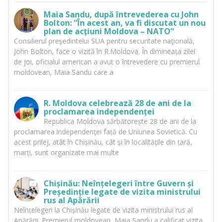
Maia Sandu, după întrevederea cu John
Bolton: ”În acest an, va fi discutat un nou
plan de acțiuni Moldova – NATO”
Consilierul preşedintelui SUA pentru securitate naţională,
John Bolton, face o vizită în R.Moldova. În dimineața zilei
de joi, oficialul american a avut o întrevedere cu premierul
moldovean, Maia Sandu care a
R. Moldova celebrează 28 de ani de la
proclamarea independenței
Republica Moldova sărbătorește 28 de ani de la
proclamarea independenţei față de Uniunea Sovietică. Cu
acest prilej, atât în Chișinău, cât și în localitățile din țară,
marți, sunt organizate mai multe
Chișinău: Neînțelegeri între Guvern și
Președinție legate de vizita ministrului
rus al Apărării
Neînțelegeri la Chișinău legate de vizita ministrului rus al
Apărării. Premierul moldovean, Maia Sandu a calificat vizita