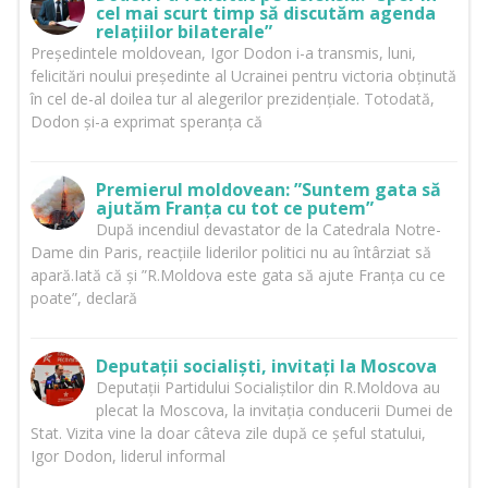
cel mai scurt timp să discutăm agenda
relațiilor bilaterale”
Președintele moldovean, Igor Dodon i-a transmis, luni,
felicitări noului președinte al Ucrainei pentru victoria obținută
în cel de-al doilea tur al alegerilor prezidențiale. Totodată,
Dodon și-a exprimat speranța că
Premierul moldovean: ”Suntem gata să
ajutăm Franța cu tot ce putem”
După incendiul devastator de la Catedrala Notre-
Dame din Paris, reacțiile liderilor politici nu au întârziat să
apară.Iată că și ”R.Moldova este gata să ajute Franța cu ce
poate”, declară
Deputații socialiști, invitați la Moscova
Deputații Partidului Socialiștilor din R.Moldova au
plecat la Moscova, la invitația conducerii Dumei de
Stat. Vizita vine la doar câteva zile după ce șeful statului,
Igor Dodon, liderul informal