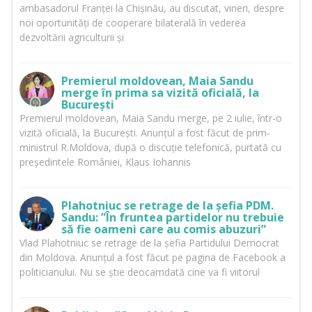
ambasadorul Franței la Chișinău, au discutat, vineri, despre
noi oportunități de cooperare bilaterală în vederea
dezvoltării agriculturii și
Premierul moldovean, Maia Sandu
merge în prima sa vizită oficială, la
București
Premierul moldovean, Maia Sandu merge, pe 2 iulie, într-o
vizită oficială, la București. Anunțul a fost făcut de prim-
ministrul R.Moldova, după o discuție telefonică, purtată cu
președintele României, Klaus Iohannis
Plahotniuc se retrage de la șefia PDM.
Sandu: ”În fruntea partidelor nu trebuie
să fie oameni care au comis abuzuri”
Vlad Plahotniuc se retrage de la șefia Partidului Democrat
din Moldova. Anunțul a fost făcut pe pagina de Facebook a
politicianului. Nu se știe deocamdată cine va fi viitorul