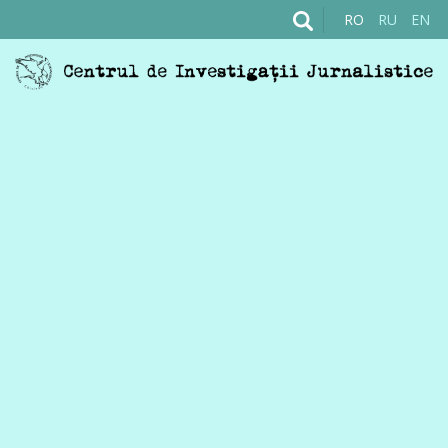
RO
RU
EN