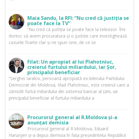
Maia Sandu, la RFI: ”Nu cred că justiția se
poate face la TV”
”Nu cred că justiția se poate face la televizor. Îmi
doresc să avem procuratura și o justiție care investighează
cazurile foarte clar și ne spun cine, de ce se
Filat: Un apropiat al lui Plahotniuc,
creierul furtului miliardului, iar Șor,
principalul beneficiar
”Serghei Iaralov, persoană apropiată ex-liderului Partidului
Democrat din Moldova, Vlad Plahotniuc, este creierul care a
zămislit furtul miliardului din sistemul bancar al țării, iar
principalul beneficiar al furtului miliardului a
Procurorul general al R.Moldova și-a
anunțat demisia
Procurorul general al R.Moldova, Eduard
Harunjen și-a depus demisia în fața președintelui Republicii