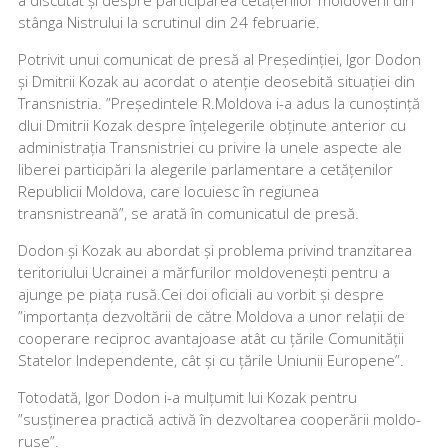
stânga Nistrului la scrutinul din 24 februarie.
Potrivit unui comunicat de presă al Președinției, Igor Dodon
și Dmitrii Kozak au acordat o atenție deosebită situației din
Transnistria. ”Președintele R.Moldova i-a adus la cunoștință
dlui Dmitrii Kozak despre înțelegerile obținute anterior cu
administrația Transnistriei cu privire la unele aspecte ale
liberei participări la alegerile parlamentare a cetățenilor
Republicii Moldova, care locuiesc în regiunea
transnistreană”, se arată în comunicatul de presă.
Dodon și Kozak au abordat și problema privind tranzitarea
teritoriului Ucrainei a mărfurilor moldovenești pentru a
ajunge pe piața rusă.Cei doi oficiali au vorbit și despre
”importanța dezvoltării de către Moldova a unor relații de
cooperare reciproc avantajoase atât cu țările Comunității
Statelor Independente, cât și cu țările Uniunii Europene”.
Totodată, Igor Dodon i-a mulțumit lui Kozak pentru
”susținerea practică activă în dezvoltarea cooperării moldo-
ruse”.