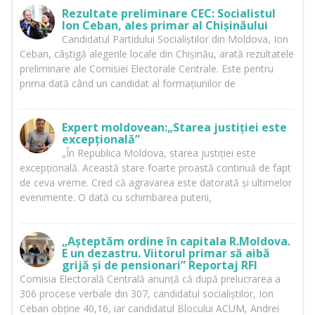
Rezultate preliminare CEC: Socialistul
Ion Ceban, ales primar al Chișinăului
Candidatul Partidului Socialiștilor din Moldova, Ion
Ceban, câștigă alegerile locale din Chișinău, arată rezultatele
preliminare ale Comisiei Electorale Centrale. Este pentru
prima dată când un candidat al formațiunilor de
Expert moldovean:„Starea justiției este
excepțională”
„În Republica Moldova, starea justiției este
excepțională. Această stare foarte proastă continuă de fapt
de ceva vreme. Cred că agravarea este datorată și ultimelor
evenimente. O dată cu schimbarea puterii,
„Așteptăm ordine în capitala R.Moldova.
E un dezastru. Viitorul primar să aibă
grijă și de pensionari” Reportaj RFI
Comisia Electorală Centrală anunță că după prelucrarea a
306 procese verbale din 307, candidatul socialiștilor, Ion
Ceban obține 40,16, iar candidatul Blocului ACUM, Andrei