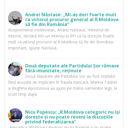
Andrei Năstase: „Mi-aș dori foarte mult
ca viitorul procuror general al R.Moldova
să fie din România”
Vicepremierul moldovean, Andrei Năstase, ministrul de
Interne, declară într-un interviu la RFI că își dorește foarte
mult ca viitorul procuror al R.Moldova să fie din România.
Important, spune Năstase,
Două deputate ale Partidului Șor rămase
fără imunitate, reținute
Două deputate ale Partidului Șor au fost reținute
fiind acuzate de implicare în frauda bancară. Marina Tauber
și Reghina Apostolova au ajuns pe mână oamenilor legii, la
scurt timp după
Nicu Popescu: „R.Moldova categoric nu își
dorește și nu poate reveni la discuțiile
privind federalizarea”
„Republica Moldova categoric nu își dorește și nu poate