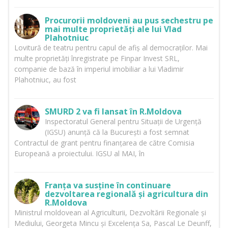
Procurorii moldoveni au pus sechestru pe
mai multe proprietăți ale lui Vlad
Plahotniuc
Lovitură de teatru pentru capul de afiș al democraților. Mai
multe proprietăți înregistrate pe Finpar Invest SRL,
companie de bază în imperiul imobiliar a lui Vladimir
Plahotniuc, au fost
SMURD 2 va fi lansat în R.Moldova
Inspectoratul General pentru Situații de Urgență
(IGSU) anunță că la București a fost semnat
Contractul de grant pentru finanțarea de către Comisia
Europeană a proiectului. IGSU al MAI, în
Franța va susține în continuare
dezvoltarea regională și agricultura din
R.Moldova
Ministrul moldovean al Agriculturii, Dezvoltării Regionale și
Mediului, Georgeta Mincu și Excelența Sa, Pascal Le Deunff,