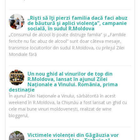
„Rişti să îţi pierzi familia dacă faci abuz
de băutură şi aplici violenţa”, campanie
socială, în sudul R.Moldova
„Consumul de alcool îți poate distruge familia” şi „Familiile
fericite nu fac abuz de alcool” sunt doar câteva mesaje,
transmise locuitorilor din sudul R.Moldova, cu prilejul Zilei
Mondiale fără
Un nou ghid al vinurilor de top din
R.Moldova, lansat în ajunul Zilei
Naționale a Vinului. România, prima
destinație
În ajunul Zilei Naționale a Vinului, sărbătorită în acest
weekend în R.Moldova, la Chișinău a fost lansat un ghid cu
cele mai bune vinuri moldovenești, realizat de wine
bloggerul,
Victimele violenței din Găgăuzia vor