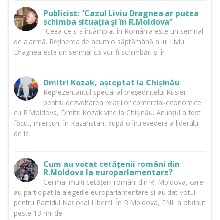
Publicist: ”Cazul Liviu Dragnea ar putea
schimba situația și în R.Moldova”
”Ceea ce s-a întâmplat în România este un semnal
de alarmă. Reținerea de acum o săptămână a lui Liviu
Dragnea este un semnal că vor fi schimbări și în
Dmitri Kozak, așteptat la Chișinău
Reprezentantul special al președintelui Rusiei
pentru dezvoltarea relațiilor comercial-economice
cu R.Moldova, Dmitri Kozak vine la Chișinău. Anunțul a fost
făcut, miercuri, în Kazahstan, după o întrevedere a liderului
de la
Cum au votat cetățenii români din
R.Moldova la europarlamentare?
Cei mai mulți cetățeni români din R. Moldova, care
au participat la alegerile europarlamentare și-au dat votul
pentru Partidul Național Liberal. În R.Moldova, PNL a obținut
peste 13 mii de