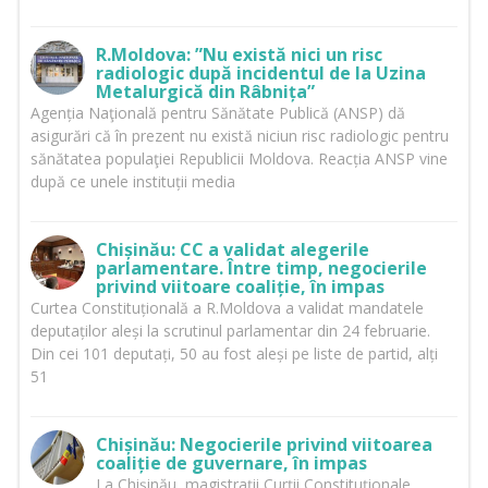
R.Moldova: ”Nu există nici un risc
radiologic după incidentul de la Uzina
Metalurgică din Râbnița”
Agenția Naţională pentru Sănătate Publică (ANSP) dă
asigurări că în prezent nu există niciun risc radiologic pentru
sănătatea populaţiei Republicii Moldova. Reacția ANSP vine
după ce unele instituții media
Chișinău: CC a validat alegerile
parlamentare. Între timp, negocierile
privind viitoare coaliție, în impas
Curtea Constituțională a R.Moldova a validat mandatele
deputaților aleși la scrutinul parlamentar din 24 februarie.
Din cei 101 deputați, 50 au fost aleși pe liste de partid, alți
51
Chișinău: Negocierile privind viitoarea
coaliție de guvernare, în impas
La Chișinău, magistrații Curții Constituționale