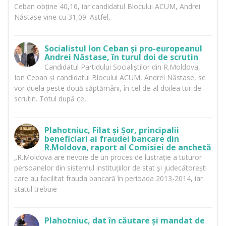
Ceban obține 40,16, iar candidatul Blocului ACUM, Andrei
Năstase vine cu 31,09. Astfel,
Socialistul Ion Ceban și pro-europeanul
Andrei Năstase, în turul doi de scrutin
Candidatul Partidului Socialiștilor din R.Moldova,
Ion Ceban și candidatul Blocului ACUM, Andrei Năstase, se
vor duela peste două săptămâni, în cel de-al doilea tur de
scrutin. Totul după ce,
Plahotniuc, Filat și Șor, principalii
beneficiari ai fraudei bancare din
R.Moldova, raport al Comisiei de anchetă
„R.Moldova are nevoie de un proces de lustrație a tuturor
persoanelor din sistemul instituțiilor de stat și judecătorești
care au facilitat frauda bancară în perioada 2013-2014, iar
statul trebuie
Plahotniuc, dat în căutare și mandat de