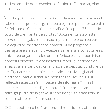
lunii noiembrie de președintele Partidului Democrat, Vlad
Plahotniuc.
Între timp, Comisia Electorală Centrală a aprobat programul
calendaristic pentru organizarea alegerilor parlamentare din
24 februarie. Campania electorală va începe la 25 ianuarie,
cu 30 de zile înainte de scrutin. ”Documentul stabilește
prevederile legale, responsabilii și termenele de realizare
ale acțiunilor caracteristice procesului de pregătire și
desfășurare a alegerilor. Acestea se referă la constituirea și
activitatea organelor electorale inferioare ce vor administra
procesul electoral în circumscripții, modul și perioada de
înregistrare a candidaților la funcția de deputat, condițiile de
desfășurare a campaniei electorale, inclusiv a agitației
electorale, particularități ale monitorizării scrutinului și
reflectării acestora în mijloacele de informare în masă,
aspecte ale gestionării și raportării financiare a campaniei de
către grupurile de inițiative și concurenți”, se arată într-un
comunicat de presă al instituției.
CEC a adoptat și o hotărâre privind repartizarea atribuțiilor