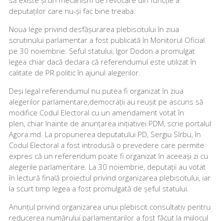
deputaților care nu-și fac bine treaba.
Noua lege privind desfășurarea plebiscitului în ziua
scrutinului parlamentar a fost publicată în Monitorul Oficial
pe 30 noiembrie. Șeful statului, Igor Dodon a promulgat
legea chiar dacă declara că referendumul este utilizat în
calitate de PR politic în ajunul alegerilor.
Deși legal referendumul nu putea fi organizat în ziua
alegerilor parlamentare,democrații au reușit pe ascuns să
modifice Codul Electoral cu un amendament votat în
plen, chiar înainte de anunțarea inițiativei PDM, scrie portalul
Agora.md. La propunerea deputatului PD, Sergiu Sîrbu, în
Codul Electoral a fost introdusă o prevedere care permite
expres că un referendum poate fi organizat în aceeași zi cu
alegerile parlamentare. La 30 noiembrie, deputații au votat
în lectură finală proiectul privind organizarea plebiscitului, iar
la scurt timp legea a fost promulgată de șeful statului.
Anunțul privind organizarea unui plebiscit consultativ pentru
reducerea numărului parlamentarilor a fost făcut la mijlocul