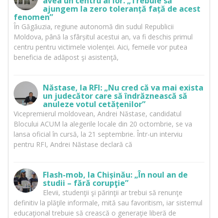
avea un centru al lor. „Trebuie să
ajungem la zero toleranță față de acest
fenomen”
În Găgăuzia, regiune autonomă din sudul Republicii
Moldova, până la sfârșitul acestui an, va fi deschis primul
centru pentru victimele violenței. Aici, femeile vor putea
beneficia de adăpost şi asistenţă,
Năstase, la RFI: „Nu cred că va mai exista
un judecător care să îndrăznească să
anuleze votul cetățenilor”
Vicepremierul moldovean, Andrei Năstase, candidatul
Blocului ACUM la alegerile locale din 20 octombrie, se va
lansa oficial în cursă, la 21 septembrie. Într-un interviu
pentru RFI, Andrei Năstase declară că
Flash-mob, la Chișinău: „În noul an de
studii – fără corupţie”
Elevii, studenţii şi părinţii ar trebui să renunţe
definitiv la plăţile informale, mită sau favoritism, iar sistemul
educaţional trebuie să crească o generaţie liberă de