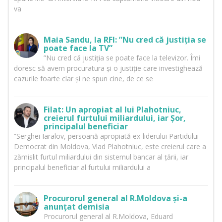
va
Maia Sandu, la RFI: ”Nu cred că justiția se
poate face la TV”
”Nu cred că justiția se poate face la televizor. Îmi
doresc să avem procuratura și o justiție care investighează
cazurile foarte clar și ne spun cine, de ce se
Filat: Un apropiat al lui Plahotniuc,
creierul furtului miliardului, iar Șor,
principalul beneficiar
”Serghei Iaralov, persoană apropiată ex-liderului Partidului
Democrat din Moldova, Vlad Plahotniuc, este creierul care a
zămislit furtul miliardului din sistemul bancar al țării, iar
principalul beneficiar al furtului miliardului a
Procurorul general al R.Moldova și-a
anunțat demisia
Procurorul general al R.Moldova, Eduard