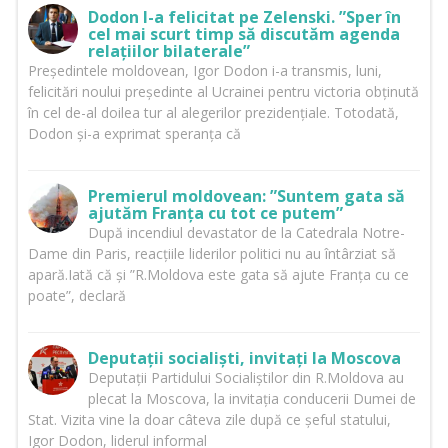
Dodon l-a felicitat pe Zelenski. ”Sper în
cel mai scurt timp să discutăm agenda
relațiilor bilaterale”
Președintele moldovean, Igor Dodon i-a transmis, luni,
felicitări noului președinte al Ucrainei pentru victoria obținută
în cel de-al doilea tur al alegerilor prezidențiale. Totodată,
Dodon și-a exprimat speranța că
Premierul moldovean: ”Suntem gata să
ajutăm Franța cu tot ce putem”
După incendiul devastator de la Catedrala Notre-
Dame din Paris, reacțiile liderilor politici nu au întârziat să
apară.Iată că și ”R.Moldova este gata să ajute Franța cu ce
poate”, declară
Deputații socialiști, invitați la Moscova
Deputații Partidului Socialiștilor din R.Moldova au
plecat la Moscova, la invitația conducerii Dumei de
Stat. Vizita vine la doar câteva zile după ce șeful statului,
Igor Dodon, liderul informal