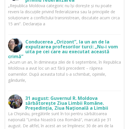
privind federalizarea”
„Republica Moldova categoric nu își dorește și nu poate
reveni la discuțiile privind federalizarea sau la principiile de
soluționare a conflictului transnistrean, discutate acum circa
15 ani”. Declarația a
Conducerea „Orizont”, la un an de la
expulzarea profesorilor turci: „Nu-i vom
uita pe cei care au executat această
crimă”
„Acum un an, în dimineața zilei de 6 septembrie, în Republica
Moldova a avut loc un act fără precedent – răpirea
oamenilor. După aceasta totul s-a schimbat, opiniile,
gândurile,
31 august: Guvernul R. Moldova
sărbătorește Ziua Limbii Române.
Președinția, Ziua Națională a Limbii
La Chișinău, pregătirile sunt în toi pentru sărbătoarea
națională ”Limba Noastră cea Română”, marcată pe 31
august. De altfel, în acest an se împlinesc 30 de ani de la