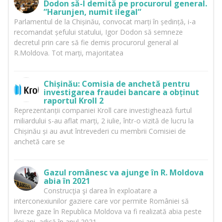
Dodon să-l demită pe procurorul general.
”Harunjen, numit ilegal”
Parlamentul de la Chișinău, convocat marți în ședință, i-a
recomandat șefului statului, Igor Dodon să semneze
decretul prin care să fie demis procurorul general al
R.Moldova. Tot marți, majoritatea
Chișinău: Comisia de anchetă pentru
investigarea fraudei bancare a obținut
raportul Kroll 2
Reprezentanții companiei Kroll care investighează furtul
miliardului s-au aflat marți, 2 iulie, într-o vizită de lucru la
Chișinău și au avut întrevederi cu membrii Comisiei de
anchetă care se
Gazul românesc va ajunge în R. Moldova
abia în 2021
Construcţia şi darea în exploatare a
interconexiunilor gaziere care vor permite României să
livreze gaze în Republica Moldova va fi realizată abia peste
doi ani, adică în anul 2021,