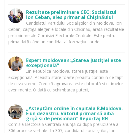
Rezultate preliminare CEC: Socialistul
Ion Ceban, ales primar al Chișinăului
Candidatul Partidului Socialiștilor din Moldova, Ion
Ceban, câștigă alegerile locale din Chișinău, arată rezultatele
preliminare ale Comisiei Electorale Centrale. Este pentru
prima dată când un candidat al formațiunilor de
Expert moldovean:„Starea justiției este
excepțională”
„În Republica Moldova, starea justiției este
excepțională. Această stare foarte proastă continuă de fapt
de ceva vreme. Cred că agravarea este datorată și ultimelor
evenimente. O dată cu schimbarea puterii,
„Așteptăm ordine în capitala R.Moldova.
E un dezastru. Viitorul primar să aibă
grijă și de pensionari” Reportaj RFI
Comisia Electorală Centrală anunță că după prelucrarea a
306 procese verbale din 307, candidatul socialiștilor, Ion