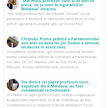
”Mai mulți profesori turci și-ar dori să
plece, nu se simt în siguranță în
Moldova” Interviu
”Mai mulți profesori turci de la liceele ”Orizont” vor să
părăsească R.Moldova, în câteva luni, întrucât nu se mai
simt în siguranță în această țară. Lor le este frică
Chișinău: Prima ședință a Parlamentului
nou ales va avea loc joi. Dodon a semnat
un decret în acest sens
Președintele moldovean, Igor Dodon a semnat decretul
privind convocarea ședinței de constituire a Parlamentului
nou ales. Cei 101 deputați care au fost votați, la 24
februarie, în baza sistemului mixt, urmează să
Doi dintre cei șapte profesori turci,
expulzați din R.Moldova, au fost
condamnați la închisoare
Doi dintre cei șapte profesori turci, reținuți și expulzați la
începutul lunii septembrie 2018 din R.Moldova, au fost
condamnați la 6 și, respectiv 9 ani de detenție în Turcia.