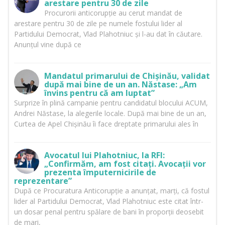
arestare pentru 30 de zile
Procurorii anticorupție au cerut mandat de
arestare pentru 30 de zile pe numele fostului lider al
Partidului Democrat, Vlad Plahotniuc și l-au dat în căutare.
Anunțul vine după ce
Mandatul primarului de Chișinău, validat
după mai bine de un an. Năstase: „Am
învins pentru că am luptat”
Surprize în plină campanie pentru candidatul blocului ACUM,
Andrei Năstase, la alegerile locale. După mai bine de un an,
Curtea de Apel Chișinău îi face dreptate primarului ales în
Avocatul lui Plahotniuc, la RFI:
„Confirmăm, am fost citați. Avocații vor
prezenta împuternicirile de
reprezentare”
După ce Procuratura Anticorupție a anunțat, marți, că fostul
lider al Partidului Democrat, Vlad Plahotniuc este citat într-
un dosar penal pentru spălare de bani în proporții deosebit
de mari,