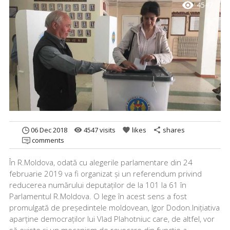
visibility
4547
06 Dec 2018
4547 visits
likes
shares
remove_red_eye
favorite
share
comments
În R.Moldova, odată cu alegerile parlamentare din 24
februarie 2019 va fi organizat și un referendum privind
reducerea numărului deputaților de la 101 la 61 în
Parlamentul R.Moldova. O lege în acest sens a fost
promulgată de președintele moldovean, Igor Dodon.Inițiativa
aparține democraților lui Vlad Plahotniuc care, de altfel, vor
să existe și un mecanism de revocare din funcție a