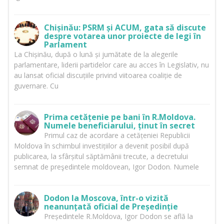
Chișinău: PSRM și ACUM, gata să discute
despre votarea unor proiecte de legi în
Parlament
La Chișinău, după o lună și jumătate de la alegerile
parlamentare, liderii partidelor care au acces în Legislativ, nu
au lansat oficial discuțiile privind viitoarea coaliție de
guvernare. Cu
Prima cetățenie pe bani în R.Moldova.
Numele beneficiarului, ținut în secret
Primul caz de acordare a cetățeniei Republicii
Moldova în schimbul investițiilor a devenit posibil după
publicarea, la sfârșitul săptămânii trecute, a decretului
semnat de preşedintele moldovean, Igor Dodon. Numele
Dodon la Moscova, într-o vizită
neanunțată oficial de Președinție
Președintele R.Moldova, Igor Dodon se află la