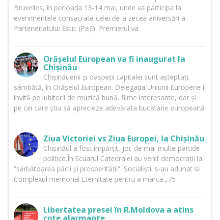
Bruxelles, în perioada 13-14 mai, unde va participa la
evenimentele consacrate celei de-a zecea aniversări a
Parteneriatului Estic (PaE). Premierul va
Orășelul European va fi inaugurat la
Chișinău
Chișinăuenii și oaspeții capitalei sunt așteptați,
sâmbătă, în Orășelul European. Delegația Uniunii Europene îi
invită pe iubitorii de muzică bună, filme interesante, dar și
pe cei care știu să aprecieze adevărata bucătărie europeană
Ziua Victoriei vs Ziua Europei, la Chișinău
Chișinăul a fost împărțit, joi, de mai multe partide
politice.În Scuarul Catedralei au venit democrații la
”sărbătoarea păcii și prosperității”. Socialiștii s-au adunat la
Complexul memorial Eternitate pentru a marca „75
Libertatea presei în R.Moldova a atins
cote alarmante