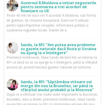
Guvernul R.Moldova a inițiat negocierile
pentru semnarea a trei acorduri de
finanțare cu UE
Peste 40 mln de euro vor fi acordați R.Moldova, sub formă
de granturi, de Uniunea Europeană. Banii vor fi utilizați
pentru lupta împotriva corupției, reformarea justiției și
susținerea regiunilor locale. Înainte de a
Sandu, la RFI: ”Am putea avea probleme
cu gazele naturale dacă Rusia și Ucraina
nu ajung la o înțelegere”
Premierul moldovean, Maia Sandu declară într-un interviu la
RFI că dacă nu se va ajunge la o înțelegere, până la sfârșitul
acestui an, privind tranzitul gazelor naturale pe teritoriul
Sandu, la RFI: ”Săptămâna viitoare voi
merge din nou la Bruxelles, iar până la
sfârșitul anului probabil și la Moscova”
După ce a efectuat mai multe vizite importante la București,
Bruxelles, Kiev și Berlin, premierul moldovean, Maia Sandu
spune într-un interviu la RFI că săptămâna viitoare din nou