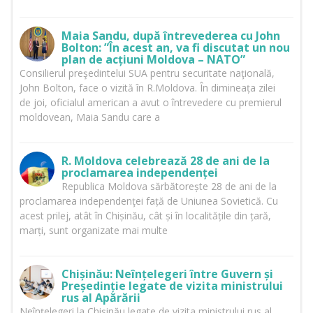
Maia Sandu, după întrevederea cu John
Bolton: ”În acest an, va fi discutat un nou
plan de acțiuni Moldova – NATO”
Consilierul preşedintelui SUA pentru securitate naţională,
John Bolton, face o vizită în R.Moldova. În dimineața zilei
de joi, oficialul american a avut o întrevedere cu premierul
moldovean, Maia Sandu care a
R. Moldova celebrează 28 de ani de la
proclamarea independenței
Republica Moldova sărbătorește 28 de ani de la
proclamarea independenţei față de Uniunea Sovietică. Cu
acest prilej, atât în Chișinău, cât și în localitățile din țară,
marți, sunt organizate mai multe
Chișinău: Neînțelegeri între Guvern și
Președinție legate de vizita ministrului
rus al Apărării
Neînțelegeri la Chișinău legate de vizita ministrului rus al