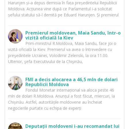
Harunjen și-a depus demisia în fața președintelui Republicii
Moldova. Acțiunea vine după ce Parlamentul i-a solicitat
șefului statului să-l demită pe Eduard Harunjen. Și premierul
Premierul moldovean, Maia Sandu, într-o
vizită oficială la Kiev
Prim-ministrul R.Moldova, Maia Sandu, face joi o
vizită oficială la Kiev. Premierul va avea o întrevedere cu
preşedintele Ucrainei, Volodimir Zelenski, la ora 11.00.
Ulterior, şefa Executivului de la Chişinău,
FMI a decis alocarea a 46,5 mln de dolari
Republicii Moldova
Fondul Monetar Internațional va aloca peste 46
mln de dolari R.Moldova. Anunțul a fost făcut, miercuri, la
Chișinău. Astfel, autoritățile moldovene au încheiat
negocierile purtate cu echipa de experți
Deputații moldoveni i-au recomandat lui