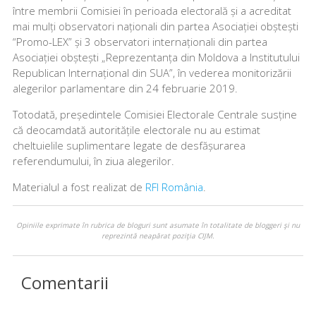
între membrii Comisiei în perioada electorală și a acreditat
mai mulți observatori naționali din partea Asociației obștești
“Promo-LEX” și 3 observatori internaționali din partea
Asociației obștești „Reprezentanța din Moldova a Institutului
Republican Internațional din SUA”, în vederea monitorizării
alegerilor parlamentare din 24 februarie 2019.
Totodată, președintele Comisiei Electorale Centrale susține
că deocamdată autoritățile electorale nu au estimat
cheltuielile suplimentare legate de desfășurarea
referendumului, în ziua alegerilor.
Materialul a fost realizat de
RFI România
.
Opiniile exprimate în rubrica de bloguri sunt asumate în totalitate de bloggeri şi nu
reprezintă neapărat poziţia CIJM.
Comentarii